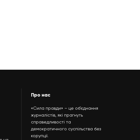
Про нас
«Сила правди» – це об’єднання
журналістів, які прагнуть
справедливості та
демократичного суспільства без
корупції.
я на