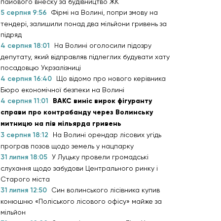
пайового внеску за будівництво ЖК
5 серпня 9:56
Фірмі на Волині, попри змову на
тендері, залишили понад два мільйони гривень за
підряд
4 серпня 18:01
На Волині оголосили підозру
депутату, який відправляв підлеглих будувати хату
посадовцю Укрзалізниці
4 серпня 16:40
Що відомо про нового керівника
Бюро економічної безпеки на Волині
4 серпня 11:01
ВАКС виніс вирок фігуранту
справи про контрабанду через Волинську
митницю на пів мільярда гривень
3 серпня 18:12
На Волині орендар лісових угідь
програв позов щодо земель у нацпарку
31 липня 18:05
У Луцьку провели громадські
слухання щодо забудови Центрального ринку і
Старого міста
31 липня 12:50
Син волинського лісівника купив
конюшню «Поліського лісового офісу» майже за
мільйон