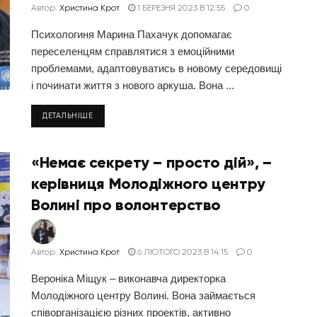
Автор:
Христина Крот
1 БЕРЕЗНЯ 2023 В 12:55
0
Психологиня Марина Пахачук допомагає
переселенцям справлятися з емоційними
проблемами, адаптовуватись в новому середовищі
і починати життя з нового аркуша. Вона ...
ДЕТАЛЬНІШЕ
«Немає секрету – просто дій», –
керівниця Молодіжного центру
Волині про волонтерство
Автор:
Христина Крот
6 ЛЮТОГО 2023 В 14:15
0
Вероніка Міщук – виконавча директорка
Молодіжного центру Волині. Вона займається
співорганізацією різних проектів, активно