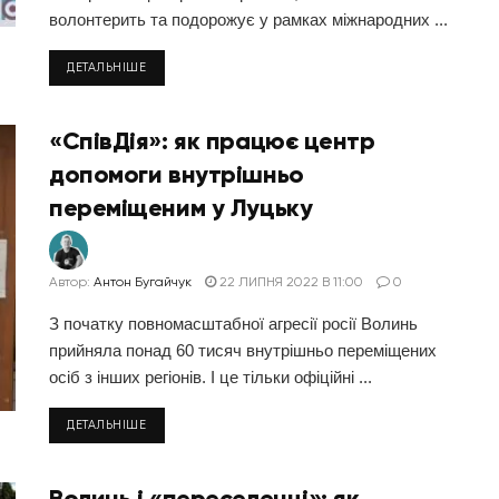
волонтерить та подорожує у рамках міжнародних ...
ДЕТАЛЬНІШЕ
«СпівДія»: як працює центр
допомоги внутрішньо
переміщеним у Луцьку
Автор:
Антон Бугайчук
22 ЛИПНЯ 2022 В 11:00
0
З початку повномасштабної агресії росії Волинь
прийняла понад 60 тисяч внутрішньо переміщених
осіб з інших регіонів. І це тільки офіційні ...
ДЕТАЛЬНІШЕ
Волинь і «переселенці»: як