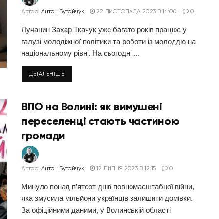
Автор:
Антон Бугайчук
22 ЛИСТОПАДА 2023 В 14:00
0
Лучанин Захар Ткачук уже багато років працює у
галузі молодіжної політики та роботи із молоддю на
національному рівні. На сьогодні ...
ДЕТАЛЬНІШЕ
ВПО на Волині: як вимушені
переселенці стають частиною
громади
Автор:
Антон Бугайчук
12 ЛИПНЯ 2023 В 12:15
0
Минуло понад п’ятсот днів повномасштабної війни,
яка змусила мільйони українців залишити домівки.
За офіційними даними, у Волинській області