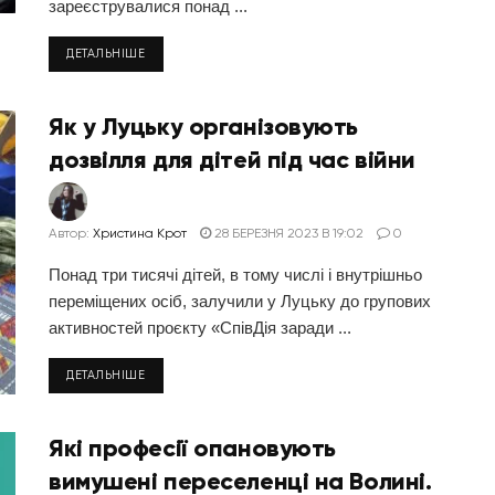
зареєструвалися понад ...
ДЕТАЛЬНІШЕ
Як у Луцьку організовують
дозвілля для дітей під час війни
Автор:
Христина Крот
28 БЕРЕЗНЯ 2023 В 19:02
0
Понад три тисячі дітей, в тому числі і внутрішньо
переміщених осіб, залучили у Луцьку до групових
активностей проєкту «СпівДія заради ...
ДЕТАЛЬНІШЕ
Які професії опановують
вимушені переселенці на Волині.