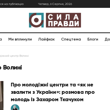
ся на публікацію
Четвер, 6 Серпня, 2026
а
Ми вплинули
Лайфхак
Спецтема
Блоги
До
іжний центр Волині
 Волині
Про молодіжні центри та «як не
звалити з України»: розмова про
молодь із Захаром Ткачуком