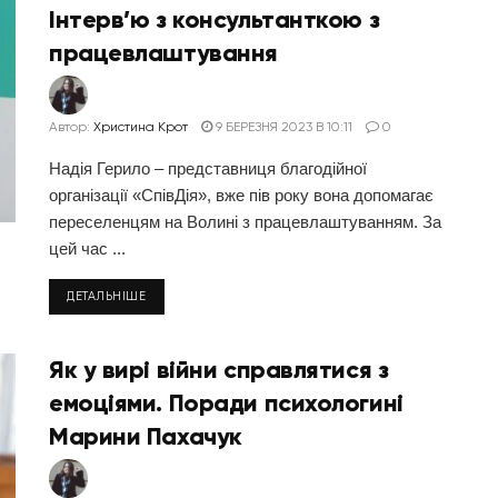
Інтерв’ю з консультанткою з
працевлаштування
Автор:
Христина Крот
9 БЕРЕЗНЯ 2023 В 10:11
0
Надія Герило – представниця благодійної
організації «СпівДія», вже пів року вона допомагає
переселенцям на Волині з працевлаштуванням. За
цей час ...
ДЕТАЛЬНІШЕ
Як у вирі війни справлятися з
емоціями. Поради психологині
Марини Пахачук