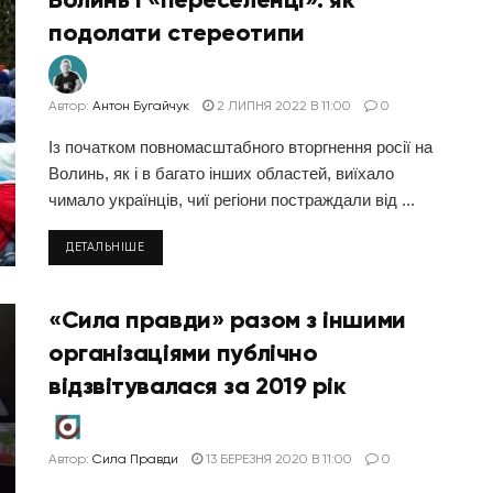
подолати стереотипи
Автор:
Антон Бугайчук
2 ЛИПНЯ 2022 В 11:00
0
Із початком повномасштабного вторгнення росії на
Волинь, як і в багато інших областей, виїхало
чимало українців, чиї регіони постраждали від ...
ДЕТАЛЬНІШЕ
«Сила правди» разом з іншими
організаціями публічно
відзвітувалася за 2019 рік
Автор:
Сила Правди
13 БЕРЕЗНЯ 2020 В 11:00
0