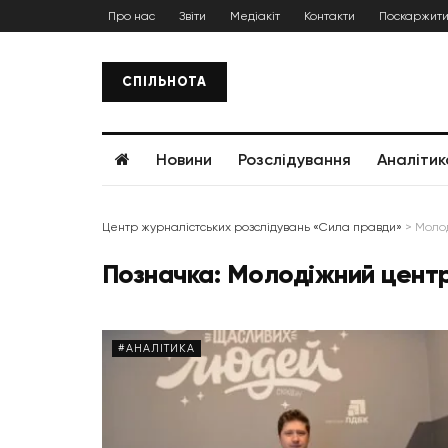
Про нас
Звіти
Медіакіт
Контакти
Поскаржити
СПІЛЬНОТА
Новини
Розслідування
Аналітик
Центр журналістських розслідувань «Сила правди»
>
Молод
Позначка:
Молодіжний центр
#АНАЛІТИКА