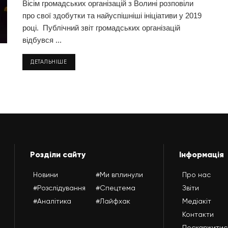
Вісім громадських організацій з Волині розповіли
про свої здобутки та найуспішніші ініціативи у 2019
році. Публічний звіт громадських організацій
відбувся ...
ДЕТАЛЬНІШЕ
Розділи сайту
Інформація
Новини
#Ми вплинули
Про нас
#Розслідування
#Спецтема
Звіти
#Аналітика
#Лайфхак
Медіакіт
Контакти
Поскаржитис