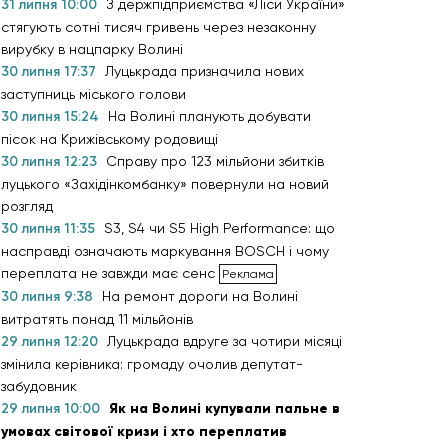
31 липня 10:00
З держпідприємства «Ліси України»
стягують сотні тисяч гривень через незаконну
вирубку в нацпарку Волині
30 липня 17:37
Луцькрада призначила нових
заступниць міського голови
30 липня 15:24
На Волині планують добувати
пісок на Крижівському родовищі
30 липня 12:23
Справу про 123 мільйони збитків
луцького «Західінкомбанку» повернули на новий
розгляд
30 липня 11:35
S3, S4 чи S5 High Performance: що
насправді означають маркування BOSCH і чому
переплата не завжди має сенс
30 липня 9:38
На ремонт дороги на Волині
витратять понад 11 мільйонів
29 липня 12:20
Луцькрада вдруге за чотири місяці
змінила керівника: громаду очолив депутат-
забудовник
29 липня 10:00
Як на Волині купували пальне в
умовах світової кризи і хто переплатив