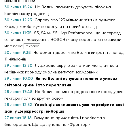
міського голови
30 липня 15:24
На Волині планують добувати пісок на
Крижівському родовищі
30 липня 12:23
Справу про 123 мільйони збитків луцького
«Західінкомбанку» повернули на новий розгляд
30 липня 11:35
S3, S4 чи S5 High Performance: що насправді
означають маркування BOSCH і чому переплата не завжди
має сенс
30 липня 9:38
На ремонт дороги на Волині витратять понад
11 мільйонів
29 липня 12:20
Луцькрада вдруге за чотири місяці змінила
керівника: громаду очолив депутат-забудовник
29 липня 10:00
Як на Волині купували пальне в умовах
світової кризи і хто переплатив
28 липня 17:48
На Волині селищна рада здала в оренду два
гектари поля за другим разом
28 липня 12:52
Українців закликають уже перевірити свої
дані у Держреєстрі виборців
27 липня 18:18
Вимушена причетність і проблема з
блогерством. Що ще лунало на «Фронтері»