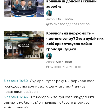
волинян їй допоміг і скільки
заробив
Автор:
Юрій Горбач
30 ЛИСТОПАДА 2022 В 10:00
Комунальна нерухомість –
#АНАЛІТИКА
частина успіху? Хто з публічних
осіб приватизував майно
громади Луцька
Автор:
Юрій Горбач
24 ЖОВТНЯ 2019 В 11:40
5 серпня 16:50
Суд арештував рахунки фермерського
господарства волинського депутата, який вигнав
податкових ревізорів
5 серпня 12:43
З Міноборони та луцького забудовника
стягують майже мільйон гривень пайового внеску за
будівництво ЖК