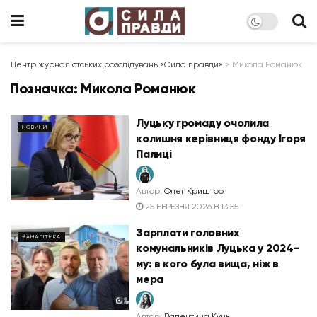
Центр журналістських розслідувань «Сила правди»
>
Микола Романюк
Позначка:
Микола Романюк
Луцьку громаду очолила
НОВИНИ
колишня керівниця фонду Ігоря
Палиці
Автор:
Олег Криштоф
25 БЕРЕЗНЯ 2026 В 13:55
Зарплати головних
#АНАЛІТИКА
комунальників Луцька у 2024-
му: в кого була вища, ніж в
мера
Автор:
Валентина Куць