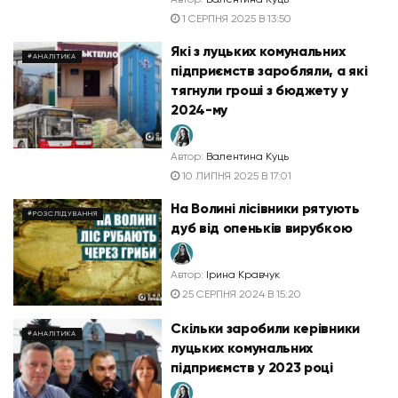
1 СЕРПНЯ 2025 В 13:50
Які з луцьких комунальних
#АНАЛІТИКА
підприємств заробляли, а які
тягнули гроші з бюджету у
2024-му
Автор:
Валентина Куць
10 ЛИПНЯ 2025 В 17:01
На Волині лісівники рятують
#РОЗСЛІДУВАННЯ
дуб від опеньків вирубкою
Автор:
Ірина Кравчук
25 СЕРПНЯ 2024 В 15:20
Скільки заробили керівники
#АНАЛІТИКА
луцьких комунальних
підприємств у 2023 році