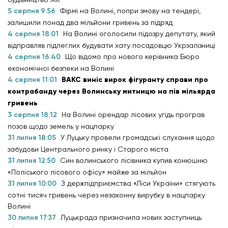
5 серпня 9:56
Фірмі на Волині, попри змову на тендері,
залишили понад два мільйони гривень за підряд
4 серпня 18:01
На Волині оголосили підозру депутату, який
відправляв підлеглих будувати хату посадовцю Укрзалізниці
4 серпня 16:40
Що відомо про нового керівника Бюро
економічної безпеки на Волині
4 серпня 11:01
ВАКС виніс вирок фігуранту справи про
контрабанду через Волинську митницю на пів мільярда
гривень
3 серпня 18:12
На Волині орендар лісових угідь програв
позов щодо земель у нацпарку
31 липня 18:05
У Луцьку провели громадські слухання щодо
забудови Центрального ринку і Старого міста
31 липня 12:50
Син волинського лісівника купив конюшню
«Поліського лісового офісу» майже за мільйон
31 липня 10:00
З держпідприємства «Ліси України» стягують
сотні тисяч гривень через незаконну вирубку в нацпарку
Волині
30 липня 17:37
Луцькрада призначила нових заступниць