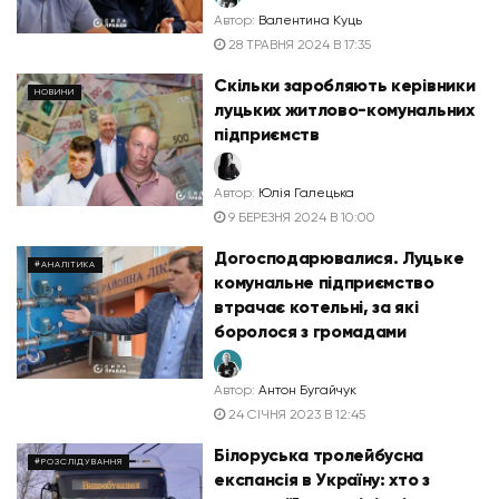
Автор:
Валентина Куць
28 ТРАВНЯ 2024 В 17:35
Скільки заробляють керівники
НОВИНИ
луцьких житлово-комунальних
підприємств
Автор:
Юлія Галецька
9 БЕРЕЗНЯ 2024 В 10:00
Догосподарювалися. Луцьке
#АНАЛІТИКА
комунальне підприємство
втрачає котельні, за які
боролося з громадами
Автор:
Антон Бугайчук
24 СІЧНЯ 2023 В 12:45
Білоруська тролейбусна
#РОЗСЛІДУВАННЯ
експансія в Україну: хто з