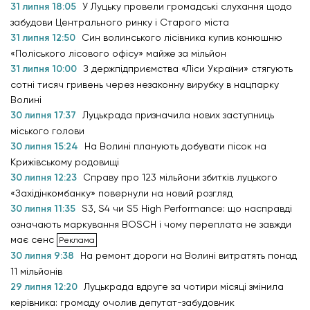
31 липня 18:05
У Луцьку провели громадські слухання щодо
забудови Центрального ринку і Старого міста
31 липня 12:50
Син волинського лісівника купив конюшню
«Поліського лісового офісу» майже за мільйон
31 липня 10:00
З держпідприємства «Ліси України» стягують
сотні тисяч гривень через незаконну вирубку в нацпарку
Волині
30 липня 17:37
Луцькрада призначила нових заступниць
міського голови
30 липня 15:24
На Волині планують добувати пісок на
Крижівському родовищі
30 липня 12:23
Справу про 123 мільйони збитків луцького
«Західінкомбанку» повернули на новий розгляд
30 липня 11:35
S3, S4 чи S5 High Performance: що насправді
означають маркування BOSCH і чому переплата не завжди
має сенс
30 липня 9:38
На ремонт дороги на Волині витратять понад
11 мільйонів
29 липня 12:20
Луцькрада вдруге за чотири місяці змінила
керівника: громаду очолив депутат-забудовник