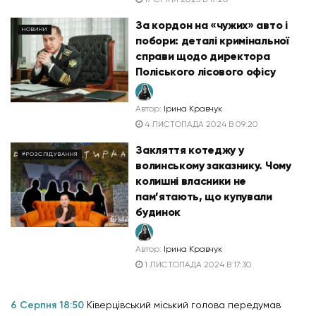
За кордон на «чужих» авто і
НОВИНИ
побори: деталі кримінальної
справи щодо директора
Поліського лісового офісу
Автор:
Ірина Кравчук
4 ЛИСТОПАДА 2024 В 09:20
Закляття котеджу у
#РОЗСЛІДУВАННЯ
волинському заказнику. Чому
колишні власники не
пам’ятають, що купували
будинок
Автор:
Ірина Кравчук
1 ЛИСТОПАДА 2024 В 17:30
6 Серпня 18:50
Ківерцівський міський голова передумав