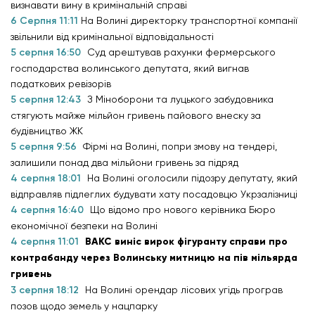
визнавати вину в кримінальній справі
6 Серпня 11:11
На Волині директорку транспортної компанії
звільнили від кримінальної відповідальності
5 серпня 16:50
Суд арештував рахунки фермерського
господарства волинського депутата, який вигнав
податкових ревізорів
5 серпня 12:43
З Міноборони та луцького забудовника
стягують майже мільйон гривень пайового внеску за
будівництво ЖК
5 серпня 9:56
Фірмі на Волині, попри змову на тендері,
залишили понад два мільйони гривень за підряд
4 серпня 18:01
На Волині оголосили підозру депутату, який
відправляв підлеглих будувати хату посадовцю Укрзалізниці
4 серпня 16:40
Що відомо про нового керівника Бюро
економічної безпеки на Волині
4 серпня 11:01
ВАКС виніс вирок фігуранту справи про
контрабанду через Волинську митницю на пів мільярда
гривень
3 серпня 18:12
На Волині орендар лісових угідь програв
позов щодо земель у нацпарку