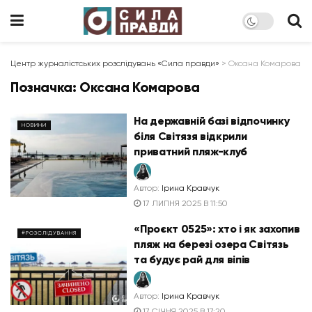
Центр журналістських розслідувань «Сила правди»
>
Оксана Комарова
Позначка:
Оксана Комарова
На державній базі відпочинку
НОВИНИ
біля Світязя відкрили
приватний пляж-клуб
Автор:
Ірина Кравчук
17 ЛИПНЯ 2025 В 11:50
«Проєкт 0525»: хто і як захопив
#РОЗСЛІДУВАННЯ
пляж на березі озера Світязь
та будує рай для віпів
Автор:
Ірина Кравчук
17 СІЧНЯ 2025 В 17:20