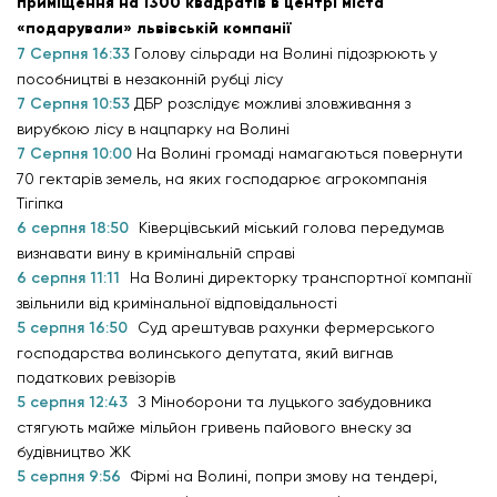
приміщення на 1300 квадратів в центрі міста
«подарували» львівській компанії
7 Серпня 16:33
Голову сільради на Волині підозрюють у
пособництві в незаконній рубці лісу
7 Серпня 10:53
ДБР розслідує можливі зловживання з
вирубкою лісу в нацпарку на Волині
7 Серпня 10:00
На Волині громаді намагаються повернути
70 гектарів земель, на яких господарює агрокомпанія
Тігіпка
6 серпня 18:50
Ківерцівський міський голова передумав
визнавати вину в кримінальній справі
6 серпня 11:11
На Волині директорку транспортної компанії
звільнили від кримінальної відповідальності
5 серпня 16:50
Суд арештував рахунки фермерського
господарства волинського депутата, який вигнав
податкових ревізорів
5 серпня 12:43
З Міноборони та луцького забудовника
стягують майже мільйон гривень пайового внеску за
будівництво ЖК
5 серпня 9:56
Фірмі на Волині, попри змову на тендері,