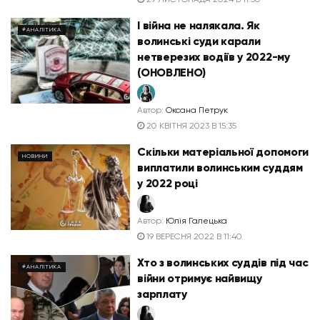
І війна не налякала. Як
#АНАЛІТИКА
волинські суди карали
нетверезих водіїв у 2022-му
(ОНОВЛЕНО)
Автор:
Оксана Петрук
20 КВІТНЯ 2023 В 15:35
Скільки матеріальної допомоги
НОВИНИ
виплатили волинським суддям
у 2022 році
Автор:
Юлія Галецька
19 ВЕРЕСНЯ 2022 В 11:40
Хто з волинських суддів під час
#АНАЛІТИКА
війни отримує найвищу
зарплату