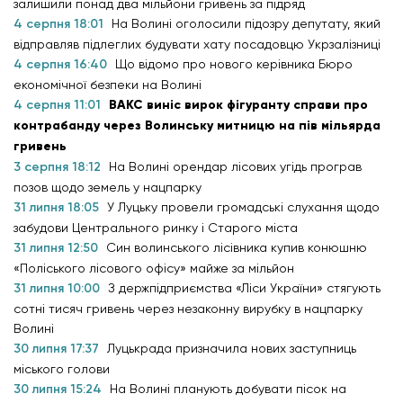
залишили понад два мільйони гривень за підряд
4 серпня 18:01
На Волині оголосили підозру депутату, який
відправляв підлеглих будувати хату посадовцю Укрзалізниці
4 серпня 16:40
Що відомо про нового керівника Бюро
економічної безпеки на Волині
4 серпня 11:01
ВАКС виніс вирок фігуранту справи про
контрабанду через Волинську митницю на пів мільярда
гривень
3 серпня 18:12
На Волині орендар лісових угідь програв
позов щодо земель у нацпарку
31 липня 18:05
У Луцьку провели громадські слухання щодо
забудови Центрального ринку і Старого міста
31 липня 12:50
Син волинського лісівника купив конюшню
«Поліського лісового офісу» майже за мільйон
31 липня 10:00
З держпідприємства «Ліси України» стягують
сотні тисяч гривень через незаконну вирубку в нацпарку
Волині
30 липня 17:37
Луцькрада призначила нових заступниць
міського голови
30 липня 15:24
На Волині планують добувати пісок на