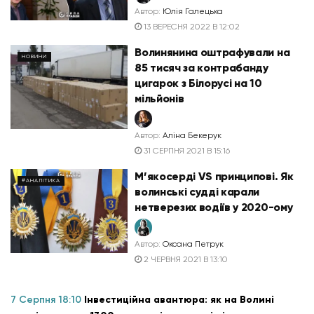
Автор:
Юлія Галецька
13 ВЕРЕСНЯ 2022 В 12:02
Волинянина оштрафували на
НОВИНИ
85 тисяч за контрабанду
цигарок з Білорусі на 10
мільйонів
Автор:
Аліна Бекерук
31 СЕРПНЯ 2021 В 15:16
М’якосерді VS принципові. Як
#АНАЛІТИКА
волинські судді карали
нетверезих водіїв у 2020-ому
Автор:
Оксана Петрук
2 ЧЕРВНЯ 2021 В 13:10
7 Серпня 18:10
Інвестиційна авантюра: як на Волині