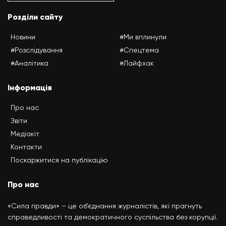
Розділи сайту
Новини
#Ми вплинули
#Розслідування
#Спецтема
#Аналітика
#Лайфхак
Інформація
Про нас
Звіти
Медіакіт
Контакти
Поскаржитися на публікацію
Про нас
«Сила правди» – це об’єднання журналістів, які прагнуть
справедливості та демократичного суспільства без корупції.