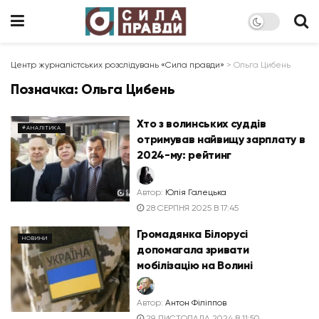
Центр журналістських розслідувань «Сила правди»
>
Ольга Цибень
Позначка:
Ольга Цибень
Хто з волинських суддів
#АНАЛІТИКА
отримував найвищу зарплату в
2024-му: рейтинг
Автор:
Юлія Галецька
28 СЕРПНЯ 2025 В 17:45
Громадянка Білорусі
НОВИНИ
допомагала зривати
мобілізацію на Волині
Автор:
Антон Філіппов
29 ЛИСТОПАДА 2024 В 11:50