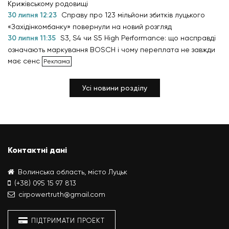
Крижівському родовищі
30 липня 12:23
Справу про 123 мільйони збитків луцького
«Західінкомбанку» повернули на новий розгляд
30 липня 11:35
S3, S4 чи S5 High Performance: що насправді
означають маркування BOSCH і чому переплата не завжди
має сенс
Усі новини розділу
Контактні дані
Волинська область, місто Луцьк
(+38) 095 15 97 813
cirpowertruth@gmail.com
ПІДТРИМАТИ ПРОЕКТ