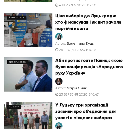
4 ВЕРЕСНЯ 2021 В 12:50
Ціна виборів до Луцькради:
#АНАЛІТИКА
хто фінансував і як витрачали
партійні кошти
Автор:
Валентина Куць
26 ГРУДНЯ 2020 В 10:15
Аби протистояти Палиці: якою
ВИБОРИ 2020
була конференція «Народного
руху України»
Автор:
Марія Смик
23 ВЕРЕСНЯ 2020 В 16:47
У Луцьку три організації
НОВИНИ
заявили про об’єднання для
участі в місцевих виборах