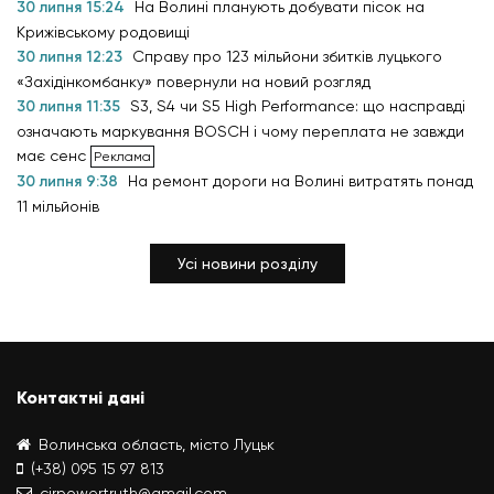
30 липня 15:24
На Волині планують добувати пісок на
Крижівському родовищі
30 липня 12:23
Справу про 123 мільйони збитків луцького
«Західінкомбанку» повернули на новий розгляд
30 липня 11:35
S3, S4 чи S5 High Performance: що насправді
означають маркування BOSCH і чому переплата не завжди
має сенс
30 липня 9:38
На ремонт дороги на Волині витратять понад
11 мільйонів
Усі новини розділу
Контактні дані
Волинська область, місто Луцьк
(+38) 095 15 97 813
cirpowertruth@gmail.com