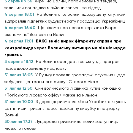
5 серпня 9:56
Фірмі на Волині, попри змову на тендері,
залишили понад два мільйони гривень за підряд
4 серпня 18:01
На Волині оголосили підозру депутату, який
відправляв підлеглих будувати хату посадовцю Укрзалізниці
4 серпня 16:40
Що відомо про нового керівника Бюро
економічної безпеки на Волині
4 серпня 11:01
ВАКС виніс вирок фігуранту справи про
контрабанду через Волинську митницю на пів мільярда
гривень
3 серпня 18:12
На Волині орендар лісових угідь програв
позов щодо земель у нацпарку
31 липня 18:05
У Луцьку провели громадські слухання щодо
забудови Центрального ринку і Старого міста
31 липня 12:50
Син волинського лісівника купив конюшню
«Поліського лісового офісу» майже за мільйон
31 липня 10:00
З держпідприємства «Ліси України» стягують
сотні тисяч гривень через незаконну вирубку в нацпарку
Волині
30 липня 17:37
Луцькрада призначила нових заступниць
міського голови