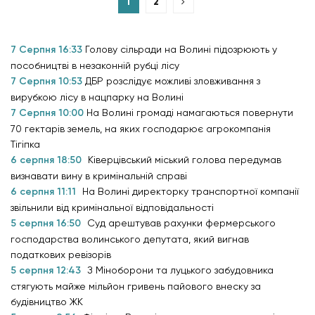
1
2
7 Серпня 16:33
Голову сільради на Волині підозрюють у
пособництві в незаконній рубці лісу
7 Серпня 10:53
ДБР розслідує можливі зловживання з
вирубкою лісу в нацпарку на Волині
7 Серпня 10:00
На Волині громаді намагаються повернути
70 гектарів земель, на яких господарює агрокомпанія
Тігіпка
6 серпня 18:50
Ківерцівський міський голова передумав
визнавати вину в кримінальній справі
6 серпня 11:11
На Волині директорку транспортної компанії
звільнили від кримінальної відповідальності
5 серпня 16:50
Суд арештував рахунки фермерського
господарства волинського депутата, який вигнав
податкових ревізорів
5 серпня 12:43
З Міноборони та луцького забудовника
стягують майже мільйон гривень пайового внеску за
будівництво ЖК