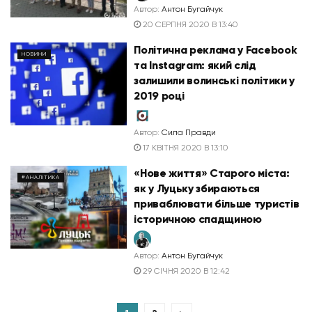
Автор:
Антон Бугайчук
20 СЕРПНЯ 2020 В 13:40
Політична реклама у Facebook
НОВИНИ
та Instagram: який слід
залишили волинські політики у
2019 році
Автор:
Сила Правди
17 КВІТНЯ 2020 В 13:10
«Нове життя» Старого міста:
#АНАЛІТИКА
як у Луцьку збираються
приваблювати більше туристів
історичною спадщиною
Автор:
Антон Бугайчук
29 СІЧНЯ 2020 В 12:42