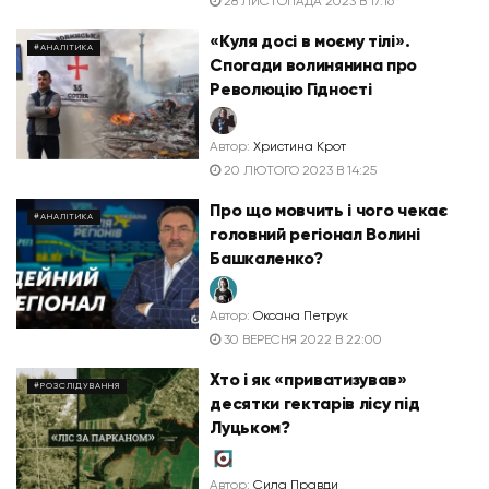
28 ЛИСТОПАДА 2023 В 17:16
«Куля досі в моєму тілі».
#АНАЛІТИКА
Спогади волинянина про
Революцію Гідності
Автор:
Христина Крот
20 ЛЮТОГО 2023 В 14:25
Про що мовчить і чого чекає
#АНАЛІТИКА
головний регіонал Волині
Башкаленко?
Автор:
Оксана Петрук
30 ВЕРЕСНЯ 2022 В 22:00
Хто і як «приватизував»
#РОЗСЛІДУВАННЯ
десятки гектарів лісу під
Луцьком?
Автор:
Сила Правди