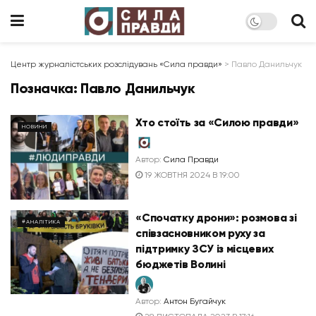
Центр журналістських розслідувань «Сила правди»
>
Павло Данильчук
Позначка:
Павло Данильчук
Хто стоїть за «Силою правди»
НОВИНИ
Автор:
Сила Правди
19 ЖОВТНЯ 2024 В 19:00
«Спочатку дрони»: розмова зі
#АНАЛІТИКА
співзасновником руху за
підтримку ЗСУ із місцевих
бюджетів Волині
Автор:
Антон Бугайчук