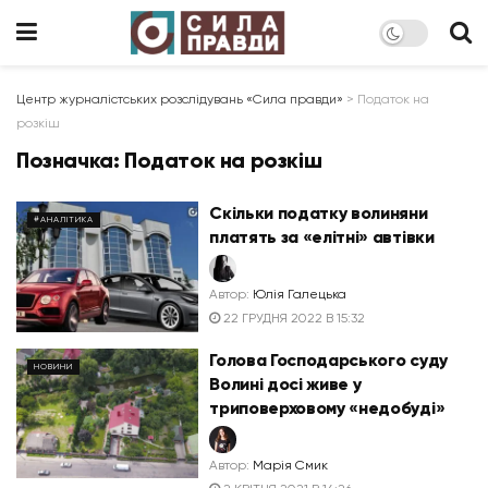
Центр журналістських розслідувань «Сила правди»
>
Податок на
розкіш
Позначка:
Податок на розкіш
Скільки податку волиняни
#АНАЛІТИКА
платять за «елітні» автівки
Автор:
Юлія Галецька
22 ГРУДНЯ 2022 В 15:32
Голова Господарського суду
НОВИНИ
Волині досі живе у
триповерховому «недобуді»
Автор:
Марія Смик