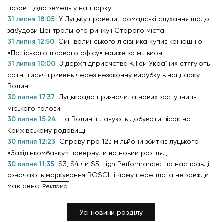
позов щодо земель у нацпарку
31 липня 18:05
У Луцьку провели громадські слухання щодо
забудови Центрального ринку і Старого міста
31 липня 12:50
Син волинського лісівника купив конюшню
«Поліського лісового офісу» майже за мільйон
31 липня 10:00
З держпідприємства «Ліси України» стягують
сотні тисяч гривень через незаконну вирубку в нацпарку
Волині
30 липня 17:37
Луцькрада призначила нових заступниць
міського голови
30 липня 15:24
На Волині планують добувати пісок на
Крижівському родовищі
30 липня 12:23
Справу про 123 мільйони збитків луцького
«Західінкомбанку» повернули на новий розгляд
30 липня 11:35
S3, S4 чи S5 High Performance: що насправді
означають маркування BOSCH і чому переплата не завжди
має сенс
Усі новини розділу