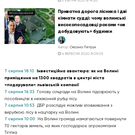
2 КВІТНЯ 2021 В 14:26
Приватна дорога лісника і дві
#РОЗСЛІДУВАННЯ
кімнати судді: чому волинські
високопосадовці роками «не
добудовують» будинки
Автор:
Оксана Петрук
4 ВЕРЕСНЯ 2020 В 09:05
7 серпня 18:10
Інвестиційна авантюра: як на Волині
приміщення на 1300 квадратів в центрі міста
«подарували» львівській компанії
7 серпня 16:33
Голову сільради на Волині підозрюють у
пособництві в незаконній рубці лісу
7 серпня 10:53
ДБР розслідує можливі зловживання з
вирубкою лісу в нацпарку на Волині
7 серпня 10:00
На Волині громаді намагаються повернути
70 гектарів земель, на яких господарює агрокомпанія
Тігіпка