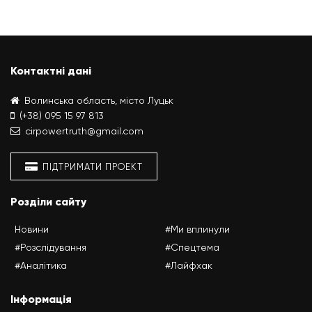
Контактні дані
Волинська область, місто Луцьк
(+38) 095 15 97 813
cirpowertruth@gmail.com
ПІДТРИМАТИ ПРОЕКТ
Розділи сайту
Новини
#Ми вплинули
#Розслідування
#Спецтема
#Аналітика
#Лайфхак
Інформація