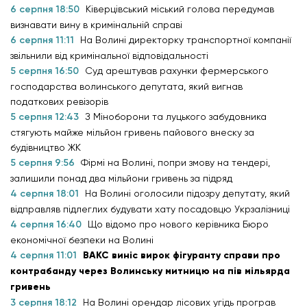
6 серпня 18:50
Ківерцівський міський голова передумав
визнавати вину в кримінальній справі
6 серпня 11:11
На Волині директорку транспортної компанії
звільнили від кримінальної відповідальності
5 серпня 16:50
Суд арештував рахунки фермерського
господарства волинського депутата, який вигнав
податкових ревізорів
5 серпня 12:43
З Міноборони та луцького забудовника
стягують майже мільйон гривень пайового внеску за
будівництво ЖК
5 серпня 9:56
Фірмі на Волині, попри змову на тендері,
залишили понад два мільйони гривень за підряд
4 серпня 18:01
На Волині оголосили підозру депутату, який
відправляв підлеглих будувати хату посадовцю Укрзалізниці
4 серпня 16:40
Що відомо про нового керівника Бюро
економічної безпеки на Волині
4 серпня 11:01
ВАКС виніс вирок фігуранту справи про
контрабанду через Волинську митницю на пів мільярда
гривень
3 серпня 18:12
На Волині орендар лісових угідь програв