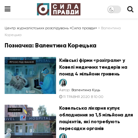
Центр журналістських розслідувань «Сила правди»
>
Валентина
Корецька
Позначка:
Валентина Корецька
Київські фірми «розіграли» у
#РОЗСЛІДУВАННЯ
Ковелі медичних тендерів на
понад 4 мільйони гривень
Автор:
Валентина Куць
11 ТРАВНЯ 2020 В 10:00
Ковельська лікарня купує
НОВИНИ
обладнання за 1,5 мільйона для
пацієнтів, які потребують
пересадки органів