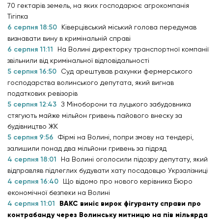
70 гектарів земель, на яких господарює агрокомпанія
Тігіпка
6 серпня 18:50
Ківерцівський міський голова передумав
визнавати вину в кримінальній справі
6 серпня 11:11
На Волині директорку транспортної компанії
звільнили від кримінальної відповідальності
5 серпня 16:50
Суд арештував рахунки фермерського
господарства волинського депутата, який вигнав
податкових ревізорів
5 серпня 12:43
З Міноборони та луцького забудовника
стягують майже мільйон гривень пайового внеску за
будівництво ЖК
5 серпня 9:56
Фірмі на Волині, попри змову на тендері,
залишили понад два мільйони гривень за підряд
4 серпня 18:01
На Волині оголосили підозру депутату, який
відправляв підлеглих будувати хату посадовцю Укрзалізниці
4 серпня 16:40
Що відомо про нового керівника Бюро
економічної безпеки на Волині
4 серпня 11:01
ВАКС виніс вирок фігуранту справи про
контрабанду через Волинську митницю на пів мільярда