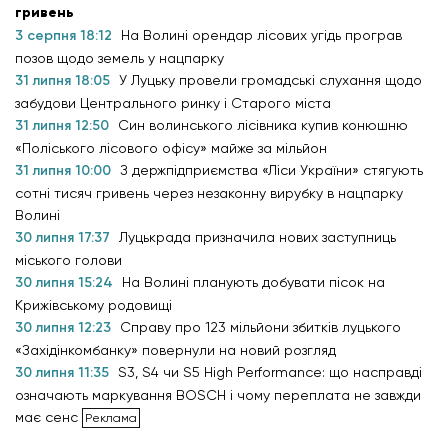
гривень
3 серпня 18:12
На Волині орендар лісових угідь програв
позов щодо земель у нацпарку
31 липня 18:05
У Луцьку провели громадські слухання щодо
забудови Центрального ринку і Старого міста
31 липня 12:50
Син волинського лісівника купив конюшню
«Поліського лісового офісу» майже за мільйон
31 липня 10:00
З держпідприємства «Ліси України» стягують
сотні тисяч гривень через незаконну вирубку в нацпарку
Волині
30 липня 17:37
Луцькрада призначила нових заступниць
міського голови
30 липня 15:24
На Волині планують добувати пісок на
Крижівському родовищі
30 липня 12:23
Справу про 123 мільйони збитків луцького
«Західінкомбанку» повернули на новий розгляд
30 липня 11:35
S3, S4 чи S5 High Performance: що насправді
означають маркування BOSCH і чому переплата не завжди
має сенс