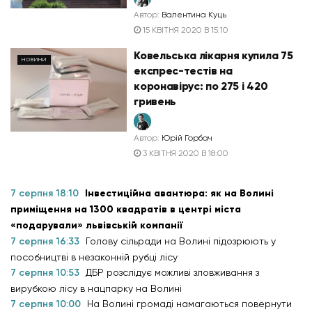
Автор:
Валентина Куць
15 КВІТНЯ 2020 В 15:10
Ковельська лікарня купила 75
НОВИНИ
експрес-тестів на
коронавірус: по 275 і 420
гривень
Автор:
Юрій Горбач
3 КВІТНЯ 2020 В 18:00
7 серпня 18:10
Інвестиційна авантюра: як на Волині
приміщення на 1300 квадратів в центрі міста
«подарували» львівській компанії
7 серпня 16:33
Голову сільради на Волині підозрюють у
пособництві в незаконній рубці лісу
7 серпня 10:53
ДБР розслідує можливі зловживання з
вирубкою лісу в нацпарку на Волині
7 серпня 10:00
На Волині громаді намагаються повернути