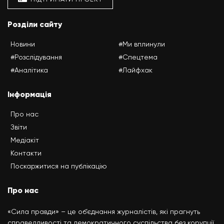
Розділи сайту
Новини
#Ми вплинули
#Розслідування
#Спецтема
#Аналітика
#Лайфхак
Інформація
Про нас
Звіти
Медіакіт
Контакти
Поскаржитися на публікацію
Про нас
«Сила правди» – це об’єднання журналістів, які прагнуть
справедливості та демократичного суспільства без корупції.