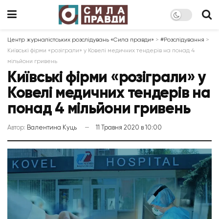
Центр журналістських розслідувань «Сила правди»
>
#Розслідування
>
Київські фірми «розіграли» у Ковелі медичних тендерів на понад 4
мільйони гривень
Київські фірми «розіграли» у
Ковелі медичних тендерів на
понад 4 мільйони гривень
Автор:
Валентина Куць
11 Травня 2020 в 10:00