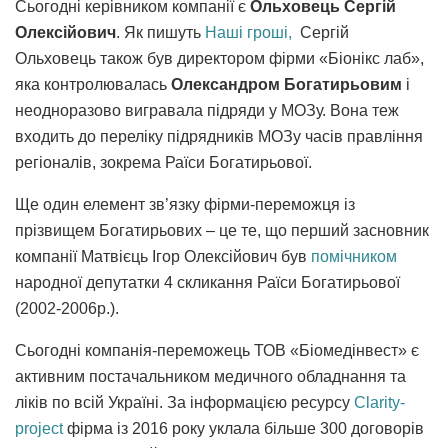
Сьогодні керівником компанії є
Ольховець Сергій
Олексійович
. Як пишуть
Наші гроші,
Сергій
Ольховець також був директором фірми «Біонікс лаб»,
яка контролювалась
Олександром Богатирьовим
і
неодноразово вигравала підряди у МОЗу. Вона теж
входить до переліку підрядників МОЗу часів правління
регіоналів, зокрема Раїси Богатирьової.
Ще один елемент зв’язку фірми-переможця із
прізвищем Богатирьових – це те, що перший засновник
компанії Матвієць Ігор Олексійович був
помічником
народної депутатки 4 скликання Раїси Богатирьової
(2002-2006р.).
Сьогодні компанія-переможець ТОВ «Біомедінвест» є
активним постачальником медичного обладнання та
ліків по всій Україні. За інформацією ресурсу
Clarity-
project
фірма із 2016 року уклала більше 300 договорів