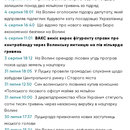
залишили понад два мільйони гривень за підряд
4 серпня 18:01
На Волині оголосили підозру депутату, який
відправляв підлеглих будувати хату посадовцю Укрзалізниці
4 серпня 16:40
Що відомо про нового керівника Бюро
економічної безпеки на Волині
4 серпня 11:01
ВАКС виніс вирок фігуранту справи про
контрабанду через Волинську митницю на пів мільярда
гривень
3 серпня 18:12
На Волині орендар лісових угідь програв
позов щодо земель у нацпарку
31 липня 18:05
У Луцьку провели громадські слухання щодо
забудови Центрального ринку і Старого міста
31 липня 12:50
Син волинського лісівника купив конюшню
«Поліського лісового офісу» майже за мільйон
31 липня 10:00
З держпідприємства «Ліси України» стягують
сотні тисяч гривень через незаконну вирубку в нацпарку
Волині
30 липня 17:37
Луцькрада призначила нових заступниць
міського голови
30 липня 15:24
На Волині планують добувати пісок на