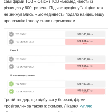
самі фірми ТОВ «Ювіс» і ТОВ «Біомедінвест» із
різницею у 600 гривень. Під час аукціону їхні ціни теж
не знижувались. «Біомедінвест» подало найдешевшу
пропозицію і знову стало переможцем.
Третій тендер, що відбувся у березні, фірми
«розіграли» за такою ж схемою. Лікарня
купляє