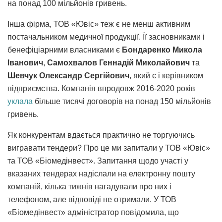
на понад 100 мільйонів гривень.
Інша фірма, ТОВ «Ювіс» теж є не менш активним
постачальником медичної продукції. Її засновниками і
бенефіціарними власниками є
Бондаренко Микола
Іванович
,
Самохвалов Геннадій Миколайович
та
Шевчук Олександр Сергійович
, який є і керівником
підприємства. Компанія впродовж 2016-2020 років
уклала
більше тисячі договорів на понад 150 мільйонів
гривень.
Як конкурентам вдається практично не торгуючись
вигравати тендери? Про це ми запитали у ТОВ «Ювіс»
та ТОВ «Біомедінвест». Запитання щодо участі у
вказаних тендерах надіслали на електронну пошту
компаній, кілька тижнів нагадували про них і
телефоном, але відповіді не отримали. У ТОВ
«Біомедінвест» адміністратор повідомила, що