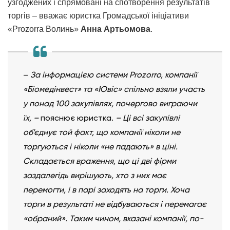
узгоджених і спрямовані на спотворення результатів
торгів – вважає юристка Громадської ініціативи
«Prozorra Волинь»
Анна Артьомова
.
–
За інформацією системи Prozorrо, компанії
«Біомедінвест» та «Ювіс» спільно взяли участь
у понад 100 закупівлях, почергово виграючи
їх, –
пояснює юристка.
– Ці всі закупівлі
об’єднує той факт, що компанії ніколи не
торгуються і ніколи «не падають» в ціні.
Складається враження, що ці дві фірми
заздалегідь вирішують, хто з них має
перемогти, і в парі заходять на торги. Хоча
торги в результаті не відбуваються і перемагає
«обраний». Таким чином, вказані компанії, по-