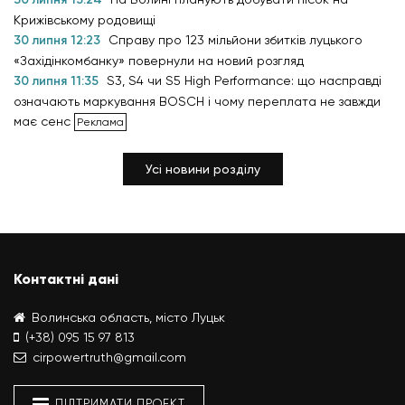
Крижівському родовищі
30 липня 12:23
Справу про 123 мільйони збитків луцького
«Західінкомбанку» повернули на новий розгляд
30 липня 11:35
S3, S4 чи S5 High Performance: що насправді
означають маркування BOSCH і чому переплата не завжди
має сенс
Усі новини розділу
Контактні дані
Волинська область, місто Луцьк
(+38) 095 15 97 813
cirpowertruth@gmail.com
ПІДТРИМАТИ ПРОЕКТ