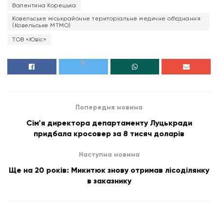
Валентина Корецька
Ковельське міськрайонне територіальне медичне об’єднання
(Ковельське МТМО)
ТОВ «Ювіс»
Попередня новина
Сім'я директора департаменту Луцькради
придбала кросовер за 8 тисяч доларів
Наступна новина
Ще на 20 років: Микитюк знову отримав лісоділянку
в заказнику