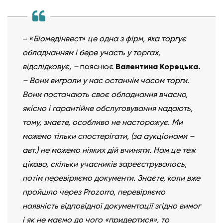
– «
Біомедінвест
»
це одна з фірм, яка торгує
обладнанням і бере участь у торгах,
відслідковує, –
пояснює
Валентина Корецька.
– Вони виграли у нас останнім часом торги.
Вони постачають своє обладнання вчасно,
якісно і гарантійне обслуговування надають,
тому, знаєте, особливо не насторожує. Ми
можемо тільки спостерігати, (за аукціонами –
авт.) не можемо ніяких дій вчиняти. Нам це теж
цікаво, скільки учасників зареєструвалось,
потім перевіряємо документи. Знаєте, коли вже
пройшло через Prozorrо, перевіряємо
наявність відповідної документації згідно вимог
і як не маємо до чого «придертися», то