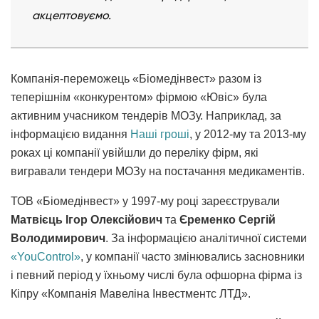
акцептовуємо.
Компанія-переможець «Біомедінвест» разом із
теперішнім «конкурентом» фірмою «Ювіс» була
активним учасником тендерів МОЗу. Наприклад, за
інформацією видання
Наші гроші
, у 2012-му та 2013-му
роках ці компанії увійшли до переліку фірм, які
вигравали тендери МОЗу на постачання медикаментів.
ТОВ «Біомедінвест» у 1997-му році зареєстрували
Матвієць Ігор Олексійович
та
Єременко Сергій
Володимирович
. За інформацією аналітичної системи
«YouControl»
, у компанії часто змінювались засновники
і певний період у їхньому числі була офшорна фірма із
Кіпру «Компанія Мавеліна Інвестментс ЛТД».