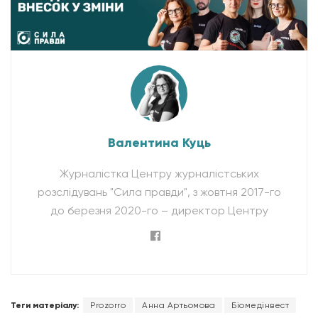
Валентина Куць
Журналістка Центру журналістських
розслідувань "Сила правди", з жовтня 2017-го
до березня 2020-го – директор Центру
Теги матеріалу:
Prozorro
Анна Артьомова
Біомедінвест