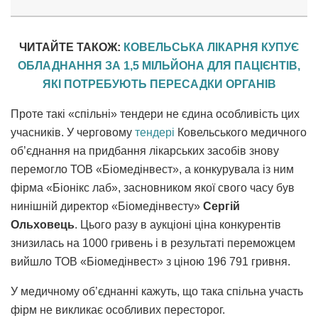
ЧИТАЙТЕ ТАКОЖ:
КОВЕЛЬСЬКА ЛІКАРНЯ КУПУЄ
ОБЛАДНАННЯ ЗА 1,5 МІЛЬЙОНА ДЛЯ ПАЦІЄНТІВ,
ЯКІ ПОТРЕБУЮТЬ ПЕРЕСАДКИ ОРГАНІВ
Проте такі «спільні» тендери не єдина особливість цих
учасників. У черговому
тендері
Ковельського медичного
об’єднання на придбання лікарських засобів знову
перемогло ТОВ «Біомедінвест», а конкурувала із ним
фірма «Біонікс лаб», засновником якої свого часу був
нинішній директор «Біомедінвесту»
Сергій
Ольховець
. Цього разу в аукціоні ціна конкурентів
знизилась на 1000 гривень і в результаті переможцем
вийшло ТОВ «Біомедінвест» з ціною 196 791 гривня.
У медичному об’єднанні кажуть, що така спільна участь
фірм не викликає особливих пересторог.