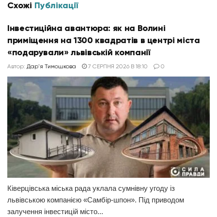
Схожі
Публікації
Інвестиційна авантюра: як на Волині
приміщення на 1300 квадратів в центрі міста
«подарували» львівській компанії
Автор:
Дар'я Тимошкова
7 СЕРПНЯ 2026 В 18:10
0
Ківерцівська міська рада уклала сумнівну угоду із
львівською компанією «Самбір-шпон». Під приводом
залучення інвестицій місто...