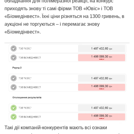
обладнання для полімеразної реакції, на конкурс
приходять знову ті самі фірми ТОВ «Ювіс» і ТОВ
«Біомедінвест». Їхні ціни різняться на 1300 гривень, в
аукціоні не торгуються – і перемагає знову
«Біомедінвест».
Такі дії компаній-конкурентів мають всі ознаки