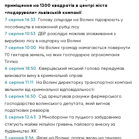
приміщення на 1300 квадратів в центрі міста
«подарували» львівській компанії
7 серпня 16:33
Голову сільради на Волині підозрюють у
пособництві в незаконній рубці лісу
7 серпня 10:53
ДБР розслідує можливі зловживання з
вирубкою лісу в нацпарку на Волині
7 серпня 10:00
На Волині громаді намагаються повернути
70 гектарів земель, на яких господарює агрокомпанія
Тігіпка
6 серпня 18:50
Ківерцівський міський голова передумав
визнавати вину в кримінальній справі
6 серпня 11:11
На Волині директорку транспортної компанії
звільнили від кримінальної відповідальності
5 серпня 16:50
Суд арештував рахунки фермерського
господарства волинського депутата, який вигнав
податкових ревізорів
5 серпня 12:43
З Міноборони та луцького забудовника
стягують майже мільйон гривень пайового внеску за
будівництво ЖК
5 серпня 9:56
Фірмі на Волині, попри змову на тендері,