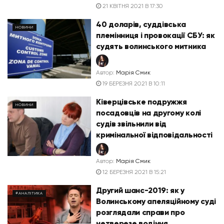
21 КВІТНЯ 2021 В 17:30
40 доларів, суддівська
НОВИНИ
племінниця і провокації СБУ: як
судять волинського митника
Автор:
Марія Смик
19 БЕРЕЗНЯ 2021 В 10:11
Ківерцівське подружжя
НОВИНИ
посадовців на другому колі
судів звільнили від
кримінальної відповідальності
Автор:
Марія Смик
12 БЕРЕЗНЯ 2021 В 15:21
Другий шанс-2019: як у
#АНАЛІТИКА
Волинському апеляційному суді
розглядали справи про
нетверезе водіння