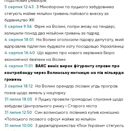
податкових ревізорів
5 серпня 12:43
З Міноборони та луцького забудовника
стягують майже мільйон гривень пайового внеску за
будівництво ЖК
5 серпня 9:56
Фірмі на Волині, попри змову на тендері,
залишили понад два мільйони гривень за підряд
4 серпня 18:01
На Волині оголосили підозру депутату, який
відправляв підлеглих будувати хату посадовцю Укрзалізниці
4 серпня 16:40
Що відомо про нового керівника Бюро
економічної безпеки на Волині
4 серпня 11:01
ВАКС виніс вирок фігуранту справи про
контрабанду через Волинську митницю на пів мільярда
гривень
3 серпня 18:12
На Волині орендар лісових угідь програв
позов щодо земель у нацпарку
31 липня 18:05
У Луцьку провели громадські слухання щодо
забудови Центрального ринку і Старого міста
31 липня 12:50
Син волинського лісівника купив конюшню
«Поліського лісового офісу» майже за мільйон
31 липня 10:00
З держпідприємства «Ліси України» стягують