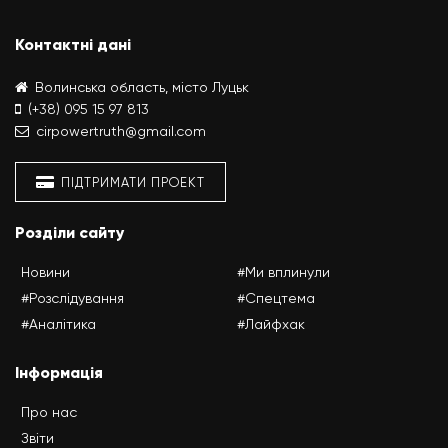
Контактні дані
Волинська область, місто Луцьк
(+38) 095 15 97 813
cirpowertruth@gmail.com
ПІДТРИМАТИ ПРОЕКТ
Розділи сайту
Новини
#Ми вплинули
#Розслідування
#Спецтема
#Аналітика
#Лайфхак
Інформація
Про нас
Звіти