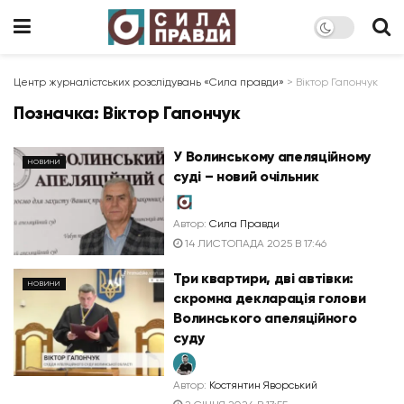
Центр журналістських розслідувань «Сила правди»
>
Віктор Гапончук
Позначка:
Віктор Гапончук
У Волинському апеляційному
НОВИНИ
суді – новий очільник
Автор:
Сила Правди
14 ЛИСТОПАДА 2025 В 17:46
Три квартири, дві автівки:
НОВИНИ
скромна декларація голови
Волинського апеляційного
суду
Автор:
Костянтин Яворський