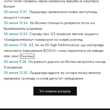
сотні тисяч гривень через незаконну вирубку в нацпарку
Волині
30 липня 17:37
Луцькрада призначила нових заступниць
міського голови
30 липня 15:24
На Волині планують добувати пісок на
Крижівському родовищі
30 липня 12:23
Справу про 123 мільйони збитків луцького
«Західінкомбанку» повернули на новий розгляд
30 липня 11:35
S3, S4 чи S5 High Performance: що насправді
означають маркування BOSCH і чому переплата не завжди
має сенс
30 липня 9:38
На ремонт дороги на Волині витратять понад
11 мільйонів
29 липня 12:20
Луцькрада вдруге за чотири місяці змінила
керівника: громаду очолив депутат-забудовник
Усі новини розділу