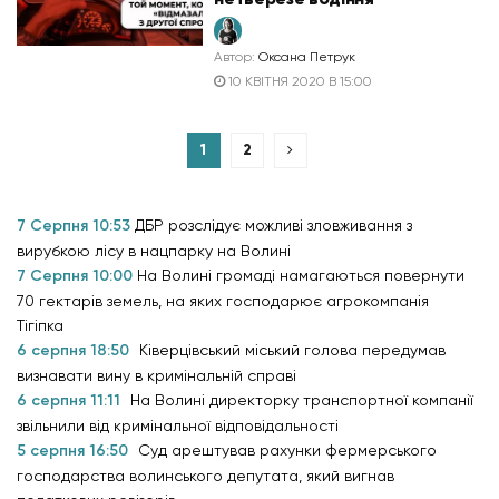
Автор:
Оксана Петрук
10 КВІТНЯ 2020 В 15:00
1
2
7 Серпня 10:53
ДБР розслідує можливі зловживання з
вирубкою лісу в нацпарку на Волині
7 Серпня 10:00
На Волині громаді намагаються повернути
70 гектарів земель, на яких господарює агрокомпанія
Тігіпка
6 серпня 18:50
Ківерцівський міський голова передумав
визнавати вину в кримінальній справі
6 серпня 11:11
На Волині директорку транспортної компанії
звільнили від кримінальної відповідальності
5 серпня 16:50
Суд арештував рахунки фермерського
господарства волинського депутата, який вигнав