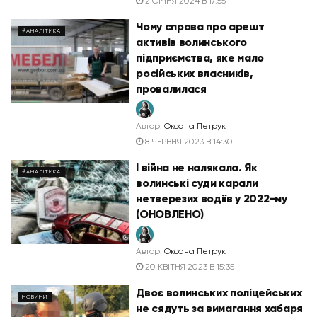
2 СІЧНЯ 2024 В 17:55
Чому справа про арешт
#АНАЛІТИКА
активів волинського
підприємства, яке мало
російських власників,
провалилася
Автор:
Оксана Петрук
8 ЧЕРВНЯ 2023 В 14:30
І війна не налякала. Як
#АНАЛІТИКА
волинські суди карали
нетверезих водіїв у 2022-му
(ОНОВЛЕНО)
Автор:
Оксана Петрук
20 КВІТНЯ 2023 В 15:35
Двоє волинських поліцейських
НОВИНИ
не сядуть за вимагання хабаря