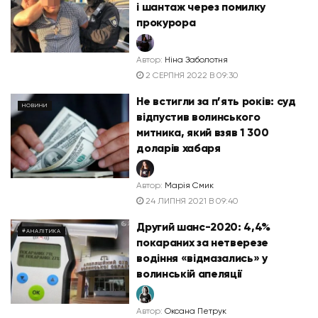
і шантаж через помилку
прокурора
Автор:
Ніна Заболотня
2 СЕРПНЯ 2022 В 09:30
Не встигли за п’ять років: суд
НОВИНИ
відпустив волинського
митника, який взяв 1 300
доларів хабаря
Автор:
Марія Смик
24 ЛИПНЯ 2021 В 09:40
Другий шанс-2020: 4,4%
#АНАЛІТИКА
покараних за нетверезе
водіння «відмазались» у
волинській апеляції
Автор:
Оксана Петрук