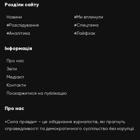
Розділи сайту
Новини
#Ми вплинули
#Розслідування
#Спецтема
#Аналітика
#Лайфхак
Інформація
Про нас
Звіти
Медіакіт
Контакти
Поскаржитися на публікацію
Про нас
«Сила правди» – це об’єднання журналістів, які прагнуть
справедливості та демократичного суспільства без корупції.