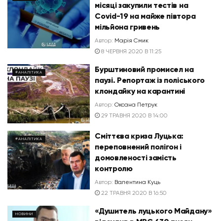
місяці закупили тестів на
Covid-19 на майже півтора
мільйона гривень
Автор:
Марія Смик
8 ЧЕРВНЯ 2020 В 11:25
Бурштиновий промисел на
#АНАЛІТИКА
паузі. Репортаж із поліського
клондайку на карантині
Автор:
Оксана Петрук
29 ТРАВНЯ 2020 В 14:00
Сміттєва криза Луцька:
#АНАЛІТИКА
переповнений полігон і
домовленості замість
контролю
Автор:
Валентина Куць
22 ТРАВНЯ 2020 В 16:50
«Душитель луцького Майдану»
НОВИНИ