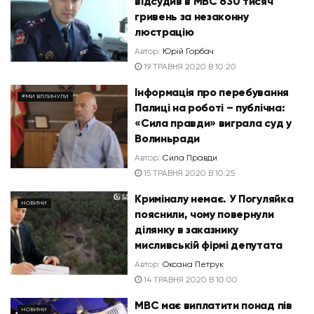
відсудив в МВС 630 тисяч
гривень за незаконну
люстрацію
Автор:
Юрій Горбач
19 ТРАВНЯ 2020 В 10:20
Інформація про перебування
#МИ ВПЛИНУЛИ
Палиці на роботі – публічна:
«Сила правди» виграла суд у
Волиньради
Автор:
Сила Правди
15 ТРАВНЯ 2020 В 10:25
Криміналу немає. У Погуляйка
НОВИНИ
пояснили, чому повернули
ділянку в заказнику
мисливській фірмі депутата
Автор:
Оксана Петрук
14 ТРАВНЯ 2020 В 10:00
МВС має виплатити понад пів
НОВИНИ