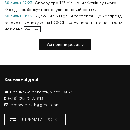
30 липня 12:23
Справу про 123 мільйони збитків луцького
«Західінкомбанку» повернули на новий розгляд
30 липня 11:35
S3, S4 чи S5 High Performance: що насправді
означають маркування BOSCH і чому переплата не завжди
має сенс
Усі новини розділу
Контактні дані
Волинська область, місто Луцьк
(+38) 095 15 97 813
cirpowertruth@gmail.com
ПІДТРИМАТИ ПРОЕКТ