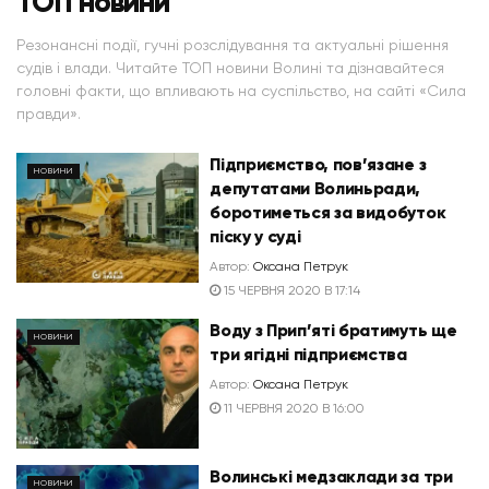
ТОП новини
Резонансні події, гучні розслідування та актуальні рішення
судів і влади. Читайте ТОП новини Волині та дізнавайтеся
головні факти, що впливають на суспільство, на сайті «Сила
правди».
Підприємство, пов’язане з
НОВИНИ
депутатами Волиньради,
боротиметься за видобуток
піску у суді
Автор:
Оксана Петрук
15 ЧЕРВНЯ 2020 В 17:14
Воду з Прип’яті братимуть ще
НОВИНИ
три ягідні підприємства
Автор:
Оксана Петрук
11 ЧЕРВНЯ 2020 В 16:00
Волинські медзаклади за три
НОВИНИ