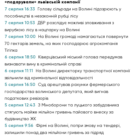
«подарували» львівській компанії
7 серпня 16:33
Голову сільради на Волині підозрюють у
пособництві в незаконній рубці лісу
7 серпня 10:53
ДБР розслідує можливі зловживання з
вирубкою лісу в нацпарку на Волині
7 серпня 10:00
На Волині громаді намагаються повернути
70 гектарів земель, на яких господарює агрокомпанія
Тігіпка
6 серпня 18:50
Ківерцівський міський голова передумав
визнавати вину в кримінальній справі
6 серпня 11:11
На Волині директорку транспортної компанії
звільнили від кримінальної відповідальності
5 серпня 16:50
Суд арештував рахунки фермерського
господарства волинського депутата, який вигнав
податкових ревізорів
5 серпня 12:43
З Міноборони та луцького забудовника
стягують майже мільйон гривень пайового внеску за
будівництво ЖК
5 серпня 9:56
Фірмі на Волині, попри змову на тендері,
залишили понад два мільйони гривень за підряд