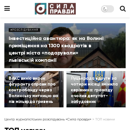
#РОЗСЛІДУВАННЯ
Інвестиційна авантюра: як на Волині
приміщення на 1300 квадратів в
центрі міста «подарували»
львівській компанії
НОВИНИ
НОВИНИ
ВАКС виніс вирок
Луцькрада вдруге за
фігуранту справи про
чотири місяці змінила
контрабанду через
керівника: громаду
Волинську митницю на
очолив депутат-
пів мільярда гривень
забудовник
Центр журналістських розслідувань «Сила правди»
>
ТОП новини