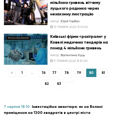
мільйона гривень вітчиму
луцького радника через
незаконну люстрацію
Автор:
Юрій Горбач
13 ТРАВНЯ 2020 В 14:00
Київські фірми «розіграли» у
#РОЗСЛІДУВАННЯ
Ковелі медичних тендерів на
понад 4 мільйони гривень
Автор:
Валентина Куць
11 ТРАВНЯ 2020 В 10:00
1
…
76
77
78
79
80
81
82
83
7 серпня 18:10
Інвестиційна авантюра: як на Волині
приміщення на 1300 квадратів в центрі міста