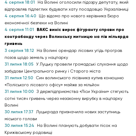
4 серпня 18:01
На Волині оголосили підозру депутату, який
відправляв підлеглих будувати хату посадовцю Укрзалізниці
4 серпня 16:40
Що відомо про нового керівника Бюро
економічної безпеки на Волині
4 серпня 11:01
ВАКС виніс вирок фігуранту справи про
контрабанду через Волинську митницю на пів мільярда
гривень
3 серпня 18:12
На Волині орендар лісових угідь програв
позов щодо земель у нацпарку
31 липня 18:05
У Луцьку провели громадські слухання щодо
забудови Центрального ринку і Старого міста
31 липня 12:50
Син волинського лісівника купив конюшню
«Поліського лісового офісу» майже за мільйон
31 липня 10:00
З держпідприємства «Ліси України» стягують
сотні тисяч гривень через незаконну вирубку в нацпарку
Волині
30 липня 17:37
Луцькрада призначила нових заступниць
міського голови
30 липня 15:24
На Волині планують добувати пісок на
Крижівському родовищі