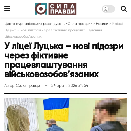
Центр журналістських розслідувань «Сила правди»
>
Новини
>
У ліцеї
Луцька – нові підозри через фіктивне працевлаштування
військовозобов’язаних
У ліцеї Луцька – нові підозри
через фіктивне
працевлаштування
військовозобов’язаних
Автор:
Сила Правди
5 Червня 2026 в 18:54