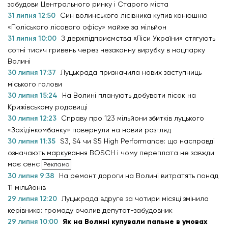
забудови Центрального ринку і Старого міста
31 липня 12:50
Син волинського лісівника купив конюшню
«Поліського лісового офісу» майже за мільйон
31 липня 10:00
З держпідприємства «Ліси України» стягують
сотні тисяч гривень через незаконну вирубку в нацпарку
Волині
30 липня 17:37
Луцькрада призначила нових заступниць
міського голови
30 липня 15:24
На Волині планують добувати пісок на
Крижівському родовищі
30 липня 12:23
Справу про 123 мільйони збитків луцького
«Західінкомбанку» повернули на новий розгляд
30 липня 11:35
S3, S4 чи S5 High Performance: що насправді
означають маркування BOSCH і чому переплата не завжди
має сенс
30 липня 9:38
На ремонт дороги на Волині витратять понад
11 мільйонів
29 липня 12:20
Луцькрада вдруге за чотири місяці змінила
керівника: громаду очолив депутат-забудовник
29 липня 10:00
Як на Волині купували пальне в умовах