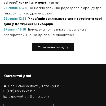
світової кризи і хто переплатив
28 липня 17:48
На Волині селищна рада здала в оренду два
гектари поля за другим разом
28 липня 12:52
Українців закликають уже перевірити свої
дані у Держреєстрі виборців
27 липня 18:18
Вимушена причетність і проблема з
блогерством. Що ще лунало на «Фронтері»
Усі новини розділу
Контактні дані
Волинська область, місто Луцьк
(+38) 095 15 97 813
cirpowertruth@gmail.com