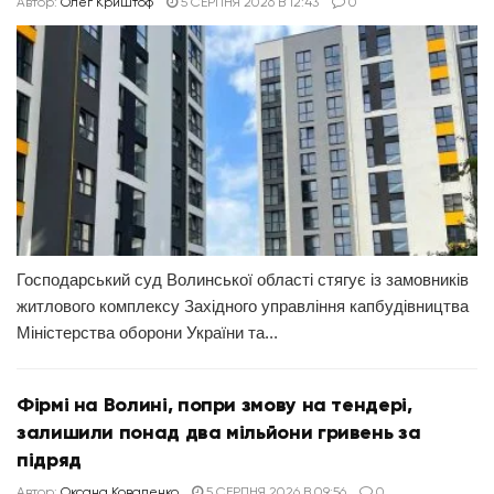
Автор:
Олег Криштоф
5 СЕРПНЯ 2026 В 12:43
0
Господарський суд Волинської області стягує із замовників
житлового комплексу Західного управління капбудівництва
Міністерства оборони України та...
Фірмі на Волині, попри змову на тендері,
залишили понад два мільйони гривень за
підряд
Автор:
Оксана Коваленко
5 СЕРПНЯ 2026 В 09:56
0