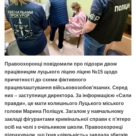
Правоохоронці повідомили про підозри двом
працівницям луцького ліцею ліцею №15
щодо
причетності до схеми фіктивного
працевлаштування військовозобов’язаних. Серед
них – заступниця директора. За інформацією «Сили
правди», це мати колишнього Луцького міського
голови Марина Поліщук. Загалом у навчальному
закладі фігурантами кримінальної справи є п’ятеро
осіб на чолі з очільником школи. Правоохоронці
підрахували, що їхня «діяльність» завдала збитків