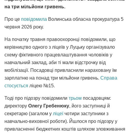
на три мільйони гривень.
Про це
повідомила
Волинська обласна прокуратура 5
червня 2026 року.
На початку травня правоохоронці повідомили, що
керівництво одного з ліцеїв у Луцьку організувало
схему фіктивного працевлаштування чоловіків у
навчальний заклад, аби ті мали відстрочку від
мобілізації. Посадовці привласнили нараховану їм
зарплатню на понад три мільйони гривень.
Справа
стосується
ліцею №15.
Тоді про підозру повідомили
трьом
посадовцям:
директору
Олегу Гребенюку
, його заступниці й
секретарю (загалом у
ліцеї
чотири заступники з
навчально-виховної роботи). Йшлося про підозру у
привласненні бюджетних коштів шляхом зловживання