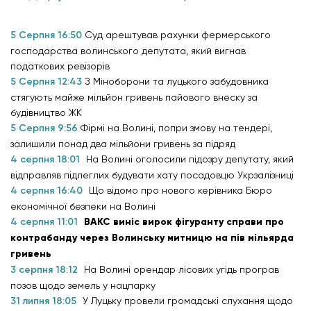
5 Серпня 16:50
Суд арештував рахунки фермерського
господарства волинського депутата, який вигнав
податкових ревізорів
5 Серпня 12:43
З Міноборони та луцького забудовника
стягують майже мільйон гривень пайового внеску за
будівництво ЖК
5 Серпня 9:56
Фірмі на Волині, попри змову на тендері,
залишили понад два мільйони гривень за підряд
4 серпня 18:01
На Волині оголосили підозру депутату, який
відправляв підлеглих будувати хату посадовцю Укрзалізниці
4 серпня 16:40
Що відомо про нового керівника Бюро
економічної безпеки на Волині
4 серпня 11:01
ВАКС виніс вирок фігуранту справи про
контрабанду через Волинську митницю на пів мільярда
гривень
3 серпня 18:12
На Волині орендар лісових угідь програв
позов щодо земель у нацпарку
31 липня 18:05
У Луцьку провели громадські слухання щодо