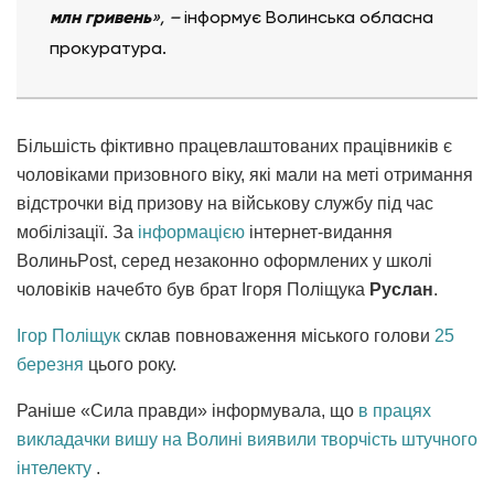
млн гривень
», –
інформує Волинська обласна
прокуратура.
Більшість фіктивно працевлаштованих працівників є
чоловіками призовного віку, які мали на меті отримання
відстрочки від призову на військову службу під час
мобілізації. За
інформацією
інтернет-видання
ВолиньPost, серед незаконно оформлених у школі
чоловіків начебто був брат Ігоря Поліщука
Руслан
.
Ігор Поліщук
склав повноваження міського голови
25
березня
цього року.
Раніше «Сила правди» інформувала, що
в працях
викладачки вишу на Волині виявили творчість штучного
інтелекту
.