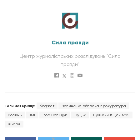
Сила правди
Центр журналістських розслідувань "Сила
правди"
Теги матеріалу:
бюджет
Волинська обласна прокуратура
Волинь
ЗМІ
Ігор Поліщук
Луцьк
Луцький ліцей №15
школи