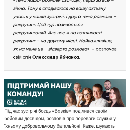
«
Т
ема нашої розмови сьогодні, перш за все –
війна. Тому я сподіваюся на вашу активну
участь у нашій зустрічі. І друга тема розмови –
рекрутинг. Цей тур називається
рекрутинговий. Але все ж по важливості
рекрутинг – на другому місці. Найважливіше,
як на мене це – відверта розмова
», – розпочав
свій спіч
Олександр Ябчанка
.
Під час зустрічі боєць «Вовків» поділився своїм
бойовим досвідом, розповів про переваги служби у
їхньому добровольчому батальйоні. Каже, шукають