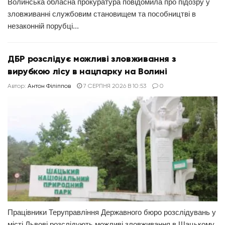
Волинська обласна прокуратура повідомила про підозру у
зловживанні службовим становищем та пособництві в
незаконній порубці...
ДБР розслідує можливі зловживання з
вирубкою лісу в нацпарку на Волині
Автор:
Антон Філіппов
7 СЕРПНЯ 2026 В 10:53
0
Працівники Теруправління Державного бюро розслідувань у
місті Львові розслідують можливі зловживання в Шацькому