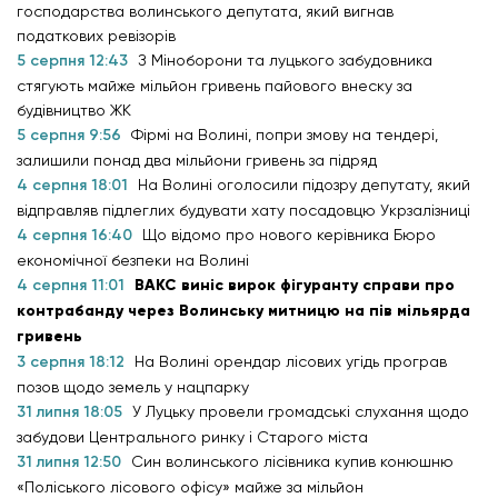
господарства волинського депутата, який вигнав
податкових ревізорів
5 серпня 12:43
З Міноборони та луцького забудовника
стягують майже мільйон гривень пайового внеску за
будівництво ЖК
5 серпня 9:56
Фірмі на Волині, попри змову на тендері,
залишили понад два мільйони гривень за підряд
4 серпня 18:01
На Волині оголосили підозру депутату, який
відправляв підлеглих будувати хату посадовцю Укрзалізниці
4 серпня 16:40
Що відомо про нового керівника Бюро
економічної безпеки на Волині
4 серпня 11:01
ВАКС виніс вирок фігуранту справи про
контрабанду через Волинську митницю на пів мільярда
гривень
3 серпня 18:12
На Волині орендар лісових угідь програв
позов щодо земель у нацпарку
31 липня 18:05
У Луцьку провели громадські слухання щодо
забудови Центрального ринку і Старого міста
31 липня 12:50
Син волинського лісівника купив конюшню
«Поліського лісового офісу» майже за мільйон