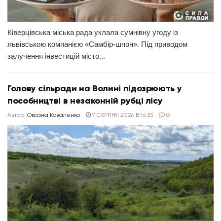
Ківерцівська міська рада уклала сумнівну угоду із
львівською компанією «Самбір-шпон». Під приводом
залучення інвестицій місто...
Голову сільради на Волині підозрюють у
пособництві в незаконній рубці лісу
Автор:
Оксана Коваленко
7 СЕРПНЯ 2026 В 16:33
0