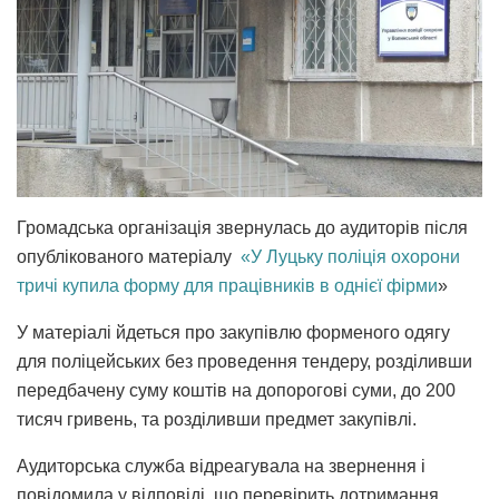
Громадська організація звернулась до аудиторів після
опублікованого матеріалу
«У Луцьку поліція охорони
тричі купила форму для працівників в однієї фірми
»
У матеріалі йдеться про закупівлю форменого одягу
для поліцейських без проведення тендеру, розділивши
передбачену суму коштів на допорогові суми, до 200
тисяч гривень, та розділивши предмет закупівлі.
Аудиторська служба відреагувала на звернення і
повідомила у відповіді, що перевірить дотримання