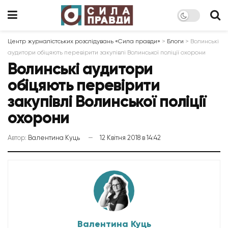
Центр журналістських розслідувань «Сила правди»
>
Блоги
>
Волинські
аудитори обіцяють перевірити закупівлі Волинської поліції охорони
Волинські аудитори
обіцяють перевірити
закупівлі Волинської поліції
охорони
Автор:
Валентина Куць
12 Квітня 2018 в 14:42
Валентина Куць