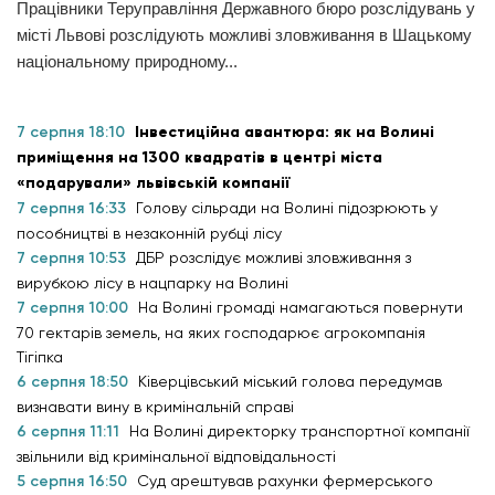
Працівники Теруправління Державного бюро розслідувань у
місті Львові розслідують можливі зловживання в Шацькому
національному природному...
7 серпня 18:10
Інвестиційна авантюра: як на Волині
приміщення на 1300 квадратів в центрі міста
«подарували» львівській компанії
7 серпня 16:33
Голову сільради на Волині підозрюють у
пособництві в незаконній рубці лісу
7 серпня 10:53
ДБР розслідує можливі зловживання з
вирубкою лісу в нацпарку на Волині
7 серпня 10:00
На Волині громаді намагаються повернути
70 гектарів земель, на яких господарює агрокомпанія
Тігіпка
6 серпня 18:50
Ківерцівський міський голова передумав
визнавати вину в кримінальній справі
6 серпня 11:11
На Волині директорку транспортної компанії
звільнили від кримінальної відповідальності
5 серпня 16:50
Суд арештував рахунки фермерського