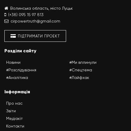
Волинська область, місто Луцьк
(+38) 095 15 97 813
cirpowertruth@gmail.com
ПІДТРИМАТИ ПРОЕКТ
Розділи сайту
Новини
#Ми вплинули
#Розслідування
#Спецтема
#Аналітика
#Лайфхак
Інформація
Про нас
Звіти
Медіакіт
Контакти