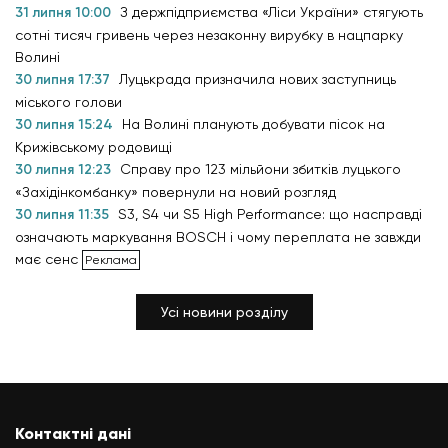
31 липня 10:00
З держпідприємства «Ліси України» стягують
сотні тисяч гривень через незаконну вирубку в нацпарку
Волині
30 липня 17:37
Луцькрада призначила нових заступниць
міського голови
30 липня 15:24
На Волині планують добувати пісок на
Крижівському родовищі
30 липня 12:23
Справу про 123 мільйони збитків луцького
«Західінкомбанку» повернули на новий розгляд
30 липня 11:35
S3, S4 чи S5 High Performance: що насправді
означають маркування BOSCH і чому переплата не завжди
має сенс
Усі новини розділу
Контактні дані