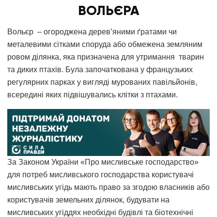
ВОЛЬЄРА
Вольєр – огороджена дерев’яними ґратами чи
металевими сітками споруда або обмежена земляним
ровом ділянка, яка призначена для утримання тварин
та диких птахів. Була започаткована у французьких
регулярних парках у вигляді мурованих павільйонів,
всередині яких підвішувались клітки з птахами.
За Законом України «Про мисливське господарство»
для потреб мисливського господарства користувачі
мисливських угідь мають право за згодою власників або
користувачів земельних ділянок, будувати на
мисливських угіддях необхідні будівлі та біотехнічні