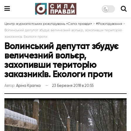
Центр журналістських розслідувань «Сила правди»
>
#Розслідування
>
Волинський депутат збудує величезний вольєр, захопивши територію
заказників. Екологи проти
Волинський депутат збудує
величезний вольєр,
захопивши територію
заказників. Екологи проти
Автор:
Аріна Крапка
23 Березня 2018 в 20:55