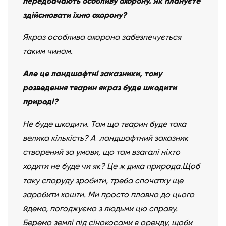
передбачають особливу охорону. Як плануєте
здійснювати їхню охорону?
Якраз особлива охорона забезпечується
таким чином.
Але це ландшафтні заказники, тому
розведення тварин якраз буде шкодити
природі?
Не буде шкодити. Там що тварин буде така
велика кількість? А ландшафтний заказник
створений за умови, що там взагалі ніхто
ходити не буде чи як? Це ж дика природа.Щоб
таку споруду зробити, треба спочатку ще
заробити кошти. Ми просто плавно до цього
йдемо, погоджуємо з людьми цю справу.
Беремо землі під сінокосами в оренду, щоби