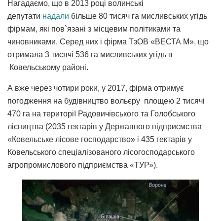
Нагадаємо, що в 2013 році волинські
депутати
надали
більше 80 тисяч га мисливських угідь
фірмам, які пов`язані з місцевим політиками та
чиновниками. Серед них і фірма ТзОВ «ВЕСТА М», що
отримала 3 тисячі 536 га мисливських угідь в
Ковельському районі.
А вже через чотири роки, у 2017, фірма отримує
погодження на будівництво вольєру площею 2 тисячі
470 га на території Радовичівського та Голобського
лісництва (2035 гектарів у Державного підприємства
«Ковельське лісове господарство» і 435 гектарів у
Ковельського спеціалізованого лісогосподарського
агропромислового підприємства «ТУР»).