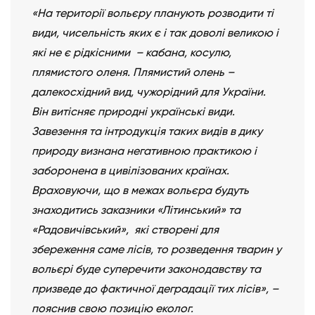
«На території вольєру планують розводити ті
види, чисельність яких є і так доволі великою і
які не є рідкісними – кабана, косулю,
плямистого оленя. Плямистий олень –
далекосхідний вид, чужорідний для України.
Він витісняє природні українські види.
Завезення та інтродукція таких видів в дику
природу визнана негативною практикою і
заборонена в цивілізованих країнах.
Враховуючи, що в межах вольєра будуть
знаходитись заказники «Літинський» та
«Радовичівський», які створені для
збереження саме лісів, то розведення тварин у
вольєрі буде суперечити законодавству та
призведе до фактичної деградації тих лісів», –
пояснив свою позицію еколог.