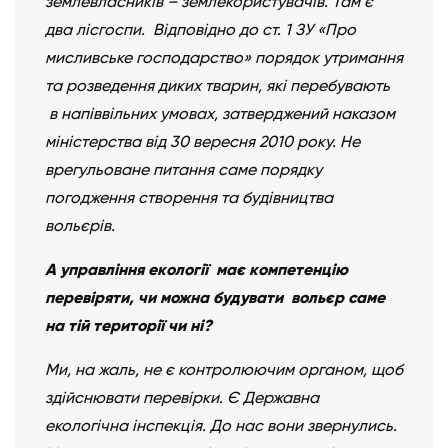
землевласників – землекористувачів. Там є
два лісгоспи. Відповідно до ст. 1 ЗУ «Про
мисливське господарство» порядок утримання
та розведення диких тварин, які перебувають
в напіввільних умовах, затверджений наказом
міністерства від 30 вересня 2010 року. Не
врегульоване питання саме порядку
погодження створення та будівництва
вольєрів.
А управління екології має компетенцію
перевіряти, чи можна будувати вольєр саме
на тій території чи ні?
Ми, на жаль, не є контролюючим органом, щоб
здійснювати перевірки. Є Державна
екологічна інспекція. До нас вони звернулись.