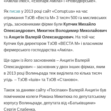
«АмілаПлюс», «Екопарк Аміла» і «Новодвірське».
Як
писав
у 2013 році сайт «Corrupt.ua» на час
отримання ТзОВ «Веста М» 3 тисяч 500 га мисливських
угідь, засновниками фірми були
Купчик Михайло
Олександрович
,
Микитюк Володимир Миколайович
та
Анцигін Валерій Олександрович
. На той час
Купчик був директором ТзОВ «ВЕСТА М» і власником
фермерського господарства «Аміла».
Ще один із його засновників – Анцигін Валерій
Олександрович – засновник у двох інших фірмах, яким
в 2013 році Волиньрада теж виділила по кілька тисяч
угідь – ТзОВ «Ішів» та ТзОВ «Станово».
Також за даними сайту «Посіпаки» Валерій Анцигін був
помічником колеги Романа Микитюка по депутатському
корпусу Волиньради, депутата від «Батьківщини»
Сергія Слабенка.