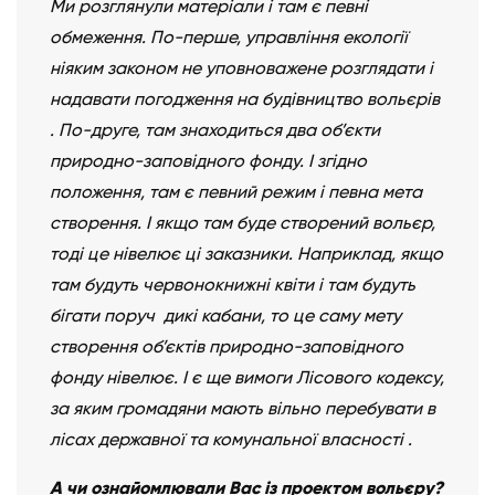
Ми розглянули матеріали і там є певні
обмеження. По-перше, управління екології
ніяким законом не уповноважене розглядати і
надавати погодження на будівництво вольєрів
. По-друге, там знаходиться два об’єкти
природно-заповідного фонду. І згідно
положення, там є певний режим і певна мета
створення. І якщо там буде створений вольєр,
тоді це нівелює ці заказники. Наприклад, якщо
там будуть червонокнижні квіти і там будуть
бігати поруч дикі кабани, то це саму мету
створення об’єктів природно-заповідного
фонду нівелює. І є ще вимоги Лісового кодексу,
за яким громадяни мають вільно перебувати в
лісах державної та комунальної власності .
А чи ознайомлювали Вас із проектом вольєру?