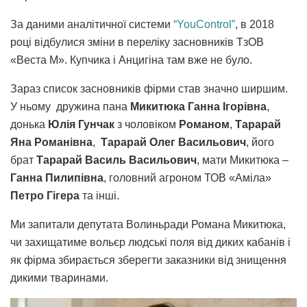
За даними аналітичної системи
“YouСontrol”
, в 2018
році відбулися зміни в переліку засновників ТзОВ
«Веста М». Купчика і Анцигіна там вже не було.
Зараз список засновників фірми став значно ширшим.
У ньому дружина пана
Микитюка Ганна Ігорівна
,
донька
Юлія Гунчак
з чоловіком
Романом
,
Тарарай
Яна Романівна
,
Тарарай Олег Васильович
, його
брат
Тарарай Василь Васильович
, мати Микитюка –
Ганна Пилипівна
, головний агроном ТОВ «Аміла»
Петро Гігера
та інші.
Ми запитали депутата Волиньради Романа Микитюка,
чи захищатиме вольєр людські поля від диких кабанів і
як фірма збирається зберегти заказники від знищення
дикими тваринами.