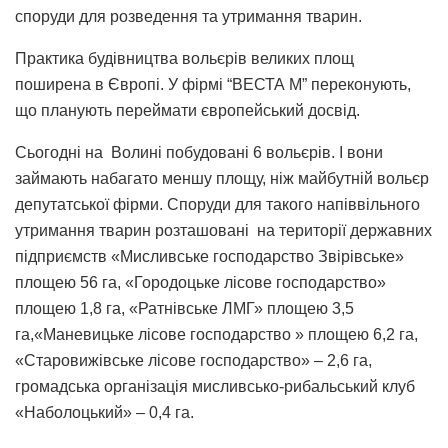
споруди для розведення та утримання тварин.
Практика будівництва вольєрів великих площ
поширена в Європі. У фірмі “ВЕСТА М” переконують,
що планують переймати європейський досвід.
Сьогодні на Волині побудовані 6 вольєрів. І вони
займають набагато меншу площу, ніж майбутній вольєр
депутатської фірми. Споруди для такого напіввільного
утримання тварин розташовані на території державних
підприємств «Мисливське господарство Звірівське»
площею 56 га, «Городоцьке лісове господарство»
площею 1,8 га, «Ратнівське ЛМГ» площею 3,5
га,«Маневицьке лісове господарство » площею 6,2 га,
«Старовижівське лісове господарство» – 2,6 га,
громадська організація мисливсько-рибальський клуб
«Наболоцький» – 0,4 га.