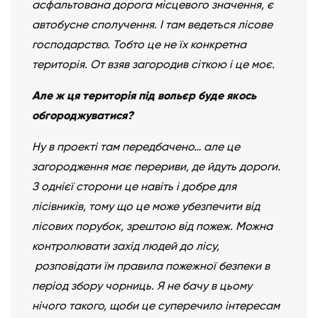
асфальтована дорога місцевого значення, є
автобусне сполучення. І там ведеться лісове
господарство. Тобто це не їх конкретна
територія. От взяв загородив сіткою і це моє.
Але ж ця територія під вольєр буде якось
обгороджуватися?
Ну в проекті там передбачено… але це
загородження має перериви, де йдуть дороги.
З однієї сторони це навіть і добре для
лісівників, тому що це може убезпечити від
лісових порубок, зрештою від пожеж. Можна
контролювати захід людей до лісу,
розповідати їм правила пожежної безпеки в
період збору чорниць. Я не бачу в цьому
нічого такого, щоби це суперечило інтересам