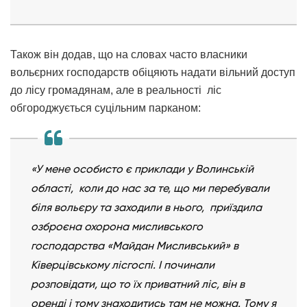
Також він додав, що на словах часто власники
вольєрних господарств обіцяють надати вільний доступ
до лісу громадянам, але в реальності ліс
обгороджується суцільним парканом:
«У мене особисто є приклади у Волинській
області, коли до нас за те, що ми перебували
біля вольєру та заходили в нього, приїздила
озброєна охорона мисливського
господарства «Майдан Мисливський» в
Ківерцівському лісгоспі. І починали
розповідати, що то їх приватний ліс, він в
оренді і тому знаходитись там не можна. Тому я