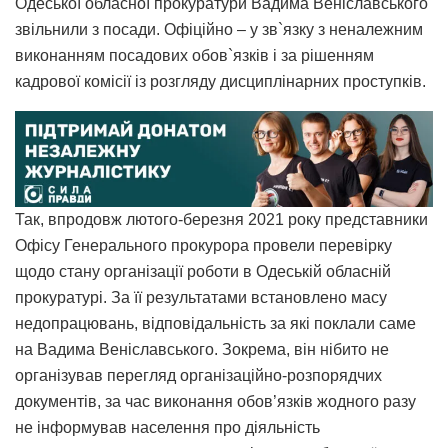
Одеської обласної прокуратури Вадима Веніславського
звільнили з посади. Офіційно – у зв`язку з неналежним
виконанням посадових обов`язків і за рішенням
кадрової комісії із розгляду дисциплінарних проступків.
Так, впродовж лютого-березня 2021 року представники
Офісу Генерального прокурора провели перевірку
щодо стану організації роботи в Одеській обласній
прокуратурі. За її результатами встановлено масу
недопрацювань, відповідальність за які поклали саме
на Вадима Веніславського. Зокрема, він нібито не
організував перегляд організаційно-розпорядчих
документів, за час виконання обов’язків жодного разу
не інформував населення про діяльність