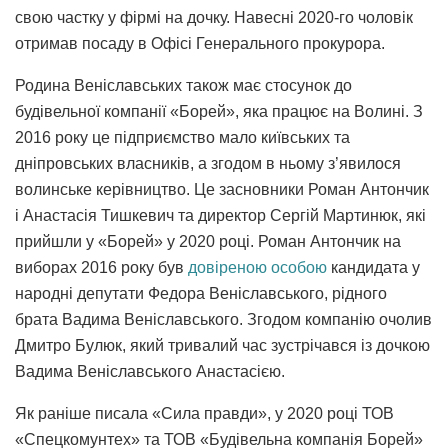
свою частку у фірмі на дочку. Навесні 2020-го чоловік
отримав посаду в Офісі Генерального прокурора.
Родина Веніславських також має стосунок до
будівельної компанії «Борей», яка працює на Волині. З
2016 року це підприємство мало київських та
дніпровських власників, а згодом в ньому з’явилося
волинське керівництво. Це засновники Роман Антончик
і Анастасія Тишкевич та директор Сергій Мартинюк, які
прийшли у «Борей» у 2020 році. Роман Антончик на
виборах 2016 року був
довіреною особою
кандидата у
народні депутати Федора Веніславського, рідного
брата Вадима Веніславського. Згодом компанію очолив
Дмитро Булюк, який тривалий час зустрічався із дочкою
Вадима Веніславського Анастасією.
Як раніше писала «Сила правди», у 2020 році ТОВ
«Спецкомунтех» та ТОВ «Будівельна компанія Борей»