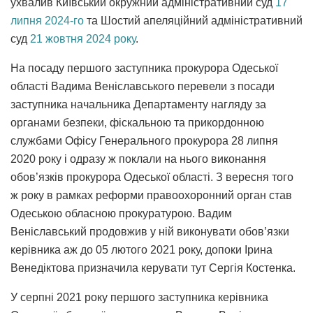
ухвалив Київський окружний адміністративний суд
17
липня 2024-го
та Шостий апеляційний адміністративний
суд
21 жовтня 2024 року
.
На посаду першого заступника прокурора Одеської
області Вадима Веніславського перевели з посади
заступника начальника Департаменту нагляду за
органами безпеки, фіскальною та прикордонною
службами Офісу Генерального прокурора 28 липня
2020 року і одразу ж поклали на нього виконання
обов’язків прокурора Одеської області. З вересня того
ж року в рамках реформи правоохоронний орган став
Одеською обласною прокуратурою. Вадим
Веніславський продовжив у ній виконувати обов’язки
керівника аж до 05 лютого 2021 року, допоки Ірина
Венедіктова призначила керувати тут Сергія Костенка.
У серпні 2021 року першого заступника керівника