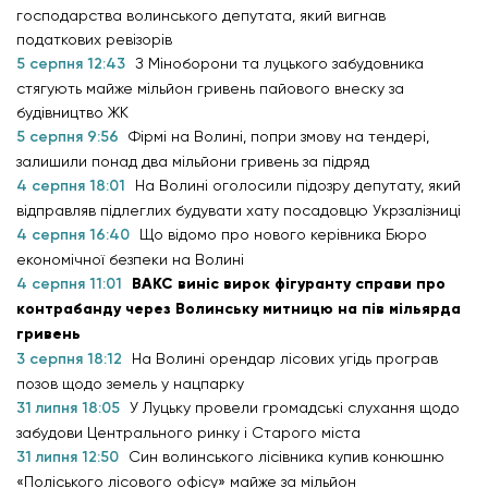
господарства волинського депутата, який вигнав
податкових ревізорів
5 серпня 12:43
З Міноборони та луцького забудовника
стягують майже мільйон гривень пайового внеску за
будівництво ЖК
5 серпня 9:56
Фірмі на Волині, попри змову на тендері,
залишили понад два мільйони гривень за підряд
4 серпня 18:01
На Волині оголосили підозру депутату, який
відправляв підлеглих будувати хату посадовцю Укрзалізниці
4 серпня 16:40
Що відомо про нового керівника Бюро
економічної безпеки на Волині
4 серпня 11:01
ВАКС виніс вирок фігуранту справи про
контрабанду через Волинську митницю на пів мільярда
гривень
3 серпня 18:12
На Волині орендар лісових угідь програв
позов щодо земель у нацпарку
31 липня 18:05
У Луцьку провели громадські слухання щодо
забудови Центрального ринку і Старого міста
31 липня 12:50
Син волинського лісівника купив конюшню
«Поліського лісового офісу» майже за мільйон