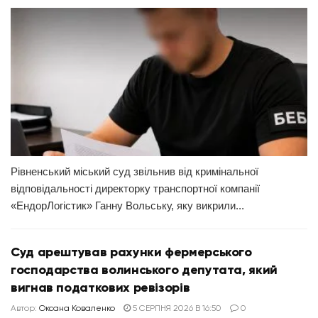
Рівненський міський суд звільнив від кримінальної
відповідальності директорку транспортної компанії
«ЕндорЛогістик» Ганну Вольську, яку викрили...
Суд арештував рахунки фермерського
господарства волинського депутата, який
вигнав податкових ревізорів
Автор:
Оксана Коваленко
5 СЕРПНЯ 2026 В 16:50
0