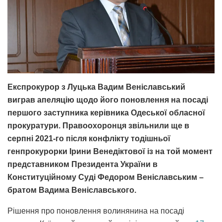
Експрокурор з Луцька Вадим Веніславський
виграв апеляцію щодо його поновлення на посаді
першого заступника керівника Одеської обласної
прокуратури. Правоохоронця звільнили ще в
серпні 2021-го після конфлікту тодішньої
генпрокурорки Ірини Венедіктової із на той момент
представником Президента України в
Конституційному Суді Федором Веніславським –
братом Вадима Веніславського.
Рішення про поновлення волинянина на посаді