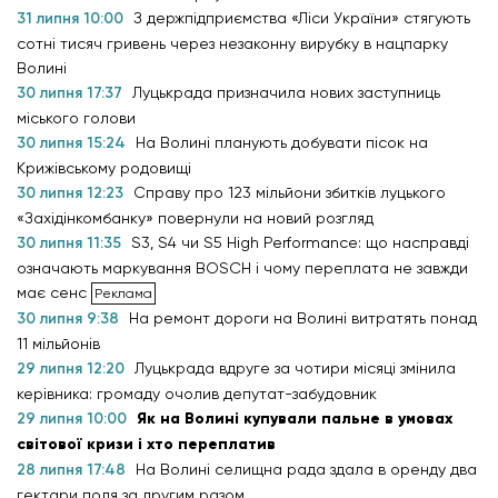
31 липня 10:00
З держпідприємства «Ліси України» стягують
сотні тисяч гривень через незаконну вирубку в нацпарку
Волині
30 липня 17:37
Луцькрада призначила нових заступниць
міського голови
30 липня 15:24
На Волині планують добувати пісок на
Крижівському родовищі
30 липня 12:23
Справу про 123 мільйони збитків луцького
«Західінкомбанку» повернули на новий розгляд
30 липня 11:35
S3, S4 чи S5 High Performance: що насправді
означають маркування BOSCH і чому переплата не завжди
має сенс
30 липня 9:38
На ремонт дороги на Волині витратять понад
11 мільйонів
29 липня 12:20
Луцькрада вдруге за чотири місяці змінила
керівника: громаду очолив депутат-забудовник
29 липня 10:00
Як на Волині купували пальне в умовах
світової кризи і хто переплатив
28 липня 17:48
На Волині селищна рада здала в оренду два
гектари поля за другим разом