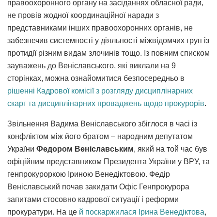
правоохоронного органу на засіданнях обласної ради,
не провів жодної координаційної наради з
представниками інших правоохоронних органів, не
забезпечив системності у діяльності міжвідомчих груп із
протидії різним видам злочинів тощо. Із повним списком
зауважень до Веніславського, які виклали на 9
сторінках, можна ознайомитися безпосередньо в
рішенні Кадрової комісії з розгляду дисциплінарних
скарг та дисциплінарних проваджень щодо прокурорів
.
Звільнення Вадима Веніславського збіглося в часі із
конфліктом між його братом – народним депутатом
України
Федором Веніславським
, який на той час був
офіційним представником Президента України у ВРУ, та
генпрокуроркою Іриною Венедіктовою. Федір
Веніславський почав закидати Офіс Генпрокурора
запитами стосовно кадрової ситуації і реформи
прокуратури. На це
й поскаржилася Ірина Венедіктова
,