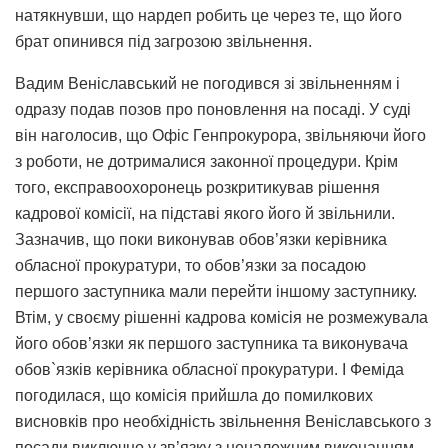
натякнувши, що нардеп робить це через те, що його
брат опинився під загрозою звільнення.
Вадим Веніславський не погодився зі звільненням і
одразу подав позов про поновлення на посаді. У суді
він наголосив, що Офіс Генпрокурора, звільняючи його
з роботи, не дотрималися законної процедури. Крім
того, експравоохоронець розкритикував рішення
кадрової комісії, на підставі якого його й звільнили.
Зазначив, що поки виконував обов’язки керівника
обласної прокуратури, то обов’язки за посадою
першого заступника мали перейти іншому заступнику.
Втім, у своєму рішенні кадрова комісія не розмежувала
його обов’язки як першого заступника та виконувача
обов`язків керівника обласної прокуратури. І Феміда
погодилася, що комісія прийшла до помилкових
висновків про необхідність звільнення Веніславського з
посади виключно у зв’язку з неналежним виконанням