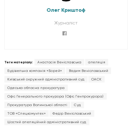
Олег Криштоф
Журналіст
Теги матеріалу:
Анастасія Веніславська
апеляція
Будівельна компанія «Борей»
Вадим Веніславський
Київський окружний адміністративний суд
ОАСК
Одеська обласна прокуратура
Офіс Генерального прокурора (Офіс Генпрокурора)
Прокуратура Волинської області
Суд
ТОВ «Спецкомунтех»
Федір Веніславський
Шостий апеляційний адміністративний суд