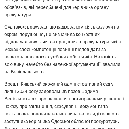
обов’язків, які передбачені для керівника органу
прокуратури.
Суд також врахував, що кадрова комісія, вказуючи на
окремі порушення, не визначила конкретних
відповідальних із числа працівників прокуратури, які в
межах своєї компетенції повинні відповідати за
невиконання своїх службових обов`язків. Натомість
всю вину, начебто без належної аргументації, звалили
на Веніславського.
Врешті Київський окружний адміністративний суд у
липні 2024 року задовольнив позов Вадима
Веніславського про визнання протиправними рішення і
наказу про звільнення, скасував ці документи та
постановив поновити волинянина на посаді першого
заступника керівника Одеської обласної прокуратури.
До речі, цю справу розпочинав розглядати нині вже