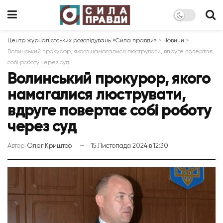
Центр журналістських розслідувань «Сила правди»
>
Новини
>
Волинський прокурор, якого намагалися люструвати, вдруге повертає
собі роботу через суд
Волинський прокурор, якого
намагалися люструвати,
вдруге повертає собі роботу
через суд
Автор:
Олег Криштоф
15 Листопада 2024 в 12:30