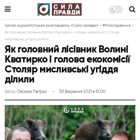
Центр журналістських розслідувань «Сила правди»
>
#Розслідування
>
Як головний лісівник Волині Кватирко і голова екокомісії Столяр
мисливські угіддя ділили
Як головний лісівник Волині
Кватирко і голова екокомісії
Столяр мисливські угіддя
ділили
Автор:
Оксана Петрук
30 Вересня 2021 в 13:00