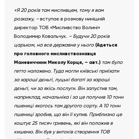
«Я 20 років там мисливцем, тому я вам
розкажу, –
вступає в розмову нинішній
директор ТОВ «Мисливство Волині»
Володимир Ковальчук.
– Будучи 20 років
царьком, на все державне у нього
(йдеться
про головного мисливствознавця
Маневиччини Миколу Корця, – авт.)
там було
гетто наложено. Туда могли київські приїхати
за хароші дєньгі, луцькі багаті за хароші
дєньгі, чи за якісь послуги. Він запустив там,
наприклад, начальніка і за це получив 10 тонн
пшениці якогось там другого сорту. А 10 тонн
пшениці зробив, що він її купив. Приблизно це
коштує 25 тисяч гривень, які він положив в
кишеню. Він був у витоків створення ТОВ