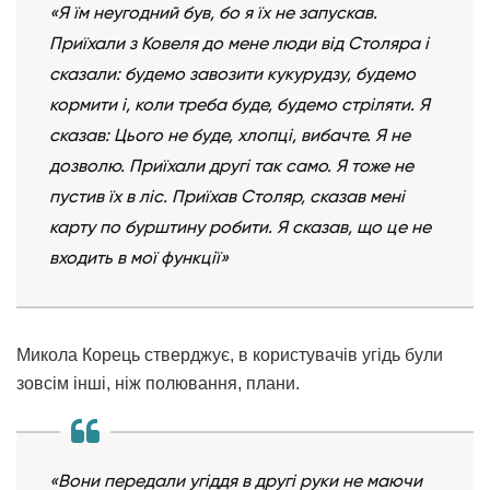
«Я їм неугодний був, бо я їх не запускав.
Приїхали з Ковеля до мене люди від Столяра і
сказали: будемо завозити кукурудзу, будемо
кормити і, коли треба буде, будемо стріляти. Я
сказав: Цього не буде, хлопці, вибачте. Я не
дозволю. Приїхали другі так само. Я тоже не
пустив їх в ліс. Приїхав Столяр, сказав мені
карту по бурштину робити. Я сказав, що це не
входить в мої функції»
Микола Корець стверджує, в користувачів угідь були
зовсім інші, ніж полювання, плани.
«Вони передали угіддя в другі руки не маючи