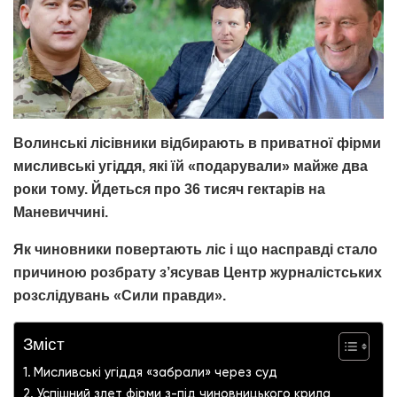
Волинські лісівники відбирають в приватної фірми
мисливські угіддя, які їй «подарували» майже два
роки тому. Йдеться про 36 тисяч гектарів на
Маневиччині.
Як чиновники повертають ліс і що насправді стало
причиною розбрату з’ясував Центр журналістських
розслідувань «Сили правди».
Зміст
Мисливські угіддя «забрали» через суд
Успішний злет фірми з-під чиновницького крила