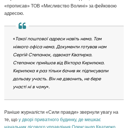
«прописав»
ТОВ «Мисливство Волині» за фейковою
адресою.
«
Такої поштової адреси навіть нема. Там
ніякого офіса нема. Документи готував нам
Сергій Степанюк, адвокат Кватирка.
Степанюк прийшов від Віктора Кирилюка.
Кирилюка я раз тільки бачив як підписували
дольову участь. Він не дзвонить, не бере
участі ні в чому
».
Раніше журналісти «Сили правди» звернули увагу на
те, що
у дворі приватного будинку, де мешкає
начальник лісового управління Олександр Кватирко,