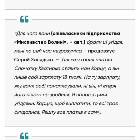
«Для чого вони
(співвласники підприємства
«Мисливство Волині», – авт.)
брали ці угіддя,
мені по цей час незрозуміло, –
продовжує
Сергій Засядько.
– Тільки я гроші платив.
Спочатку Кватирко ставить нам Корця, а він
пише собі зарплату 18 тисяч. На ту зарплату,
яку вони собі понаписували, ні він, ні єгеря
його нічого не зробили. Я попав з цими
угіддями. Корцю, щоб виплатити, то всі троє
скидалися. Решту все платив я сам
».