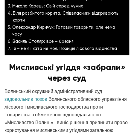
Микола Корець: Свій серед чужих
Біля розбитого корита. Співвласники відкривають
карти
Олександр Киричук: Готовий говорити, але нема
часу
Василь Столяр: все – брехня
І я – не я і хата не моя. Позиція лісового відомства
Мисливські угіддя «забрали»
через суд
Волинський окружний адміністративний суд
задовольнив позов
Волинського обласного управління
лісового і мисливського господарства проти
Товариства з обмеженою відповідальністю
«Мисливство Волині» і виніс рішення припинити право
користування мисливськими угіддями загальною