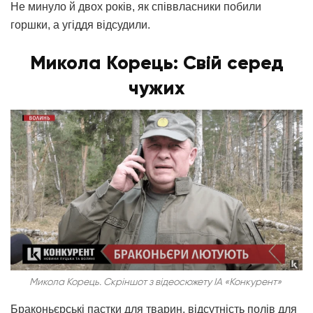
Не минуло й двох років, як співвласники побили
горшки, а угіддя відсудили.
Микола Корець: Свій серед
чужих
Микола Корець. Скріншот з відеосюжету ІА «Конкурент»
Браконьєрські пастки для тварин, відсутність полів для