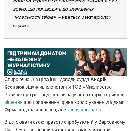
саме на території господарства знаходиться 3
вовка, що призводить до зменшення
чисельності звірів»
,
–
йдеться у матеріалах
справи.
Спираючись на ці та інші доводи суддя
Андрій
Ксензюк
відхилив клопотання ТОВ «Мисливство
Волині» про розгляд справи за участю сторін і прийняв
рішення
про припинення права користування угіддями.
Фірма подала апеляцію, але
знову програла
.
Відстоювати свою правоту спробували й у Верховному
Суді. Однак в касаційній інстанції скаргу визнали