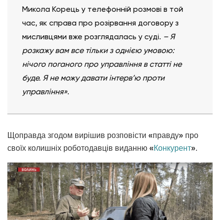
Микола Корець у телефонній розмові в той
час, як справа про розірвання договору з
мисливцями вже розглядалась у суді.
–
Я
розкажу вам все тільки з однією умовою:
нічого поганого про управління в статті не
буде. Я не можу давати інтерв’ю проти
управління»
.
Щоправда згодом вирішив розповісти
«
правду
»
про
своїх колишніх роботодавців виданню
«
Конкурент
»
.