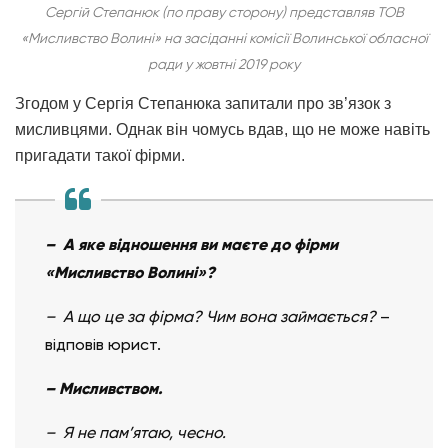
Сергій Степанюк (по праву сторону) представляв ТОВ
«Мисливство Волині» на засіданні комісії Волинської обласної
ради у жовтні 2019 року
Згодом у Сергія Степанюка запитали про зв’язок з
мисливцями. Однак він чомусь вдав, що не може навіть
пригадати такої фірми.
– А яке відношення ви маєте до фірми
«Мисливство Волині»?
– А що це за фірма? Чим вона займається?
–
відповів юрист.
– Мисливством.
– Я не пам’ятаю, чесно.