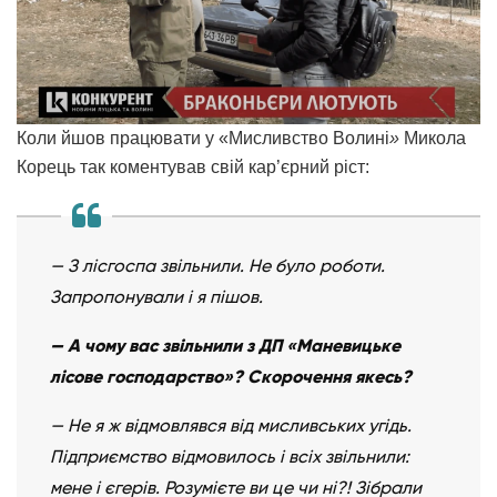
Коли йшов працювати у «Мисливство Волині
»
Микола
Корець так коментував свій кар’єрний ріст:
— З лісгоспа звільнили. Не було роботи.
Запропонували і я пішов.
— А чому вас звільнили з ДП «Маневицьке
лісове господарство»? Скорочення якесь?
— Не я ж відмовлявся від мисливських угідь.
Підприємство відмовилось і всіх звільнили:
мене і єгерів. Розумієте ви це чи ні?! Зібрали