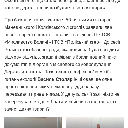
Охочі взяти те, що стало непотрібне, знайшлись ще до
того як держлісгоспи позбулися цього «тягаря
»
.
Про бажання користуватися 56 тисячами гектарів
Маневицького і Колківського лісгоспів заявили два
новостворені приватні товариства-клони. Це ТОВ
«Мисливство Волині
»
і ТОВ «Поліський єгер
»
. До сесії
Волинської обласної ради, яка повинна була погодити
відмову від угідь, згадані фірми зібрали повний пакет
документів від органів місцевого самоврядування і
Держлісагентства. Тож голова профільної комісії з
питань екології
Василь Столяр
ініціював ще один
проєкт рішення, яким відмовні угіддя одразу
передавали приватникам. У депутатській залі ніхто не
заперечував. Бо де ж брати мільйони на підгодівлю і
захист диких тварин?