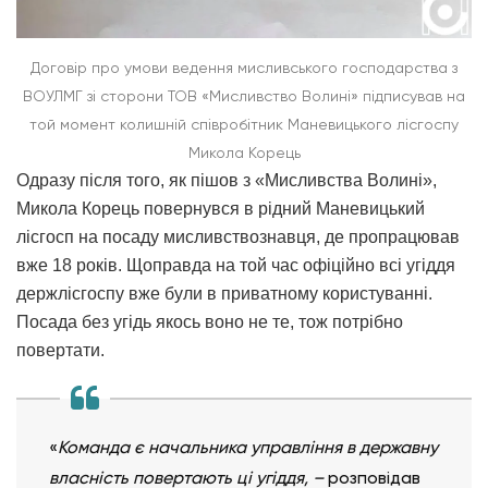
Договір про умови ведення мисливського господарства з
ВОУЛМГ зі сторони ТОВ «Мисливство Волині» підписував на
той момент колишній співробітник Маневицького лісгоспу
Микола Корець
Одразу після того, як пішов з «Мисливства Волині»,
Микола Корець повернувся в рідний Маневицький
лісгосп на посаду мисливствознавця, де пропрацював
вже 18 років. Щоправда на той час офіційно всі угіддя
держлісгоспу вже були в приватному користуванні.
Посада без угідь якось воно не те, тож потрібно
повертати.
«
Команда є начальника управління в державну
власність повертають ці угіддя, –
розповідав