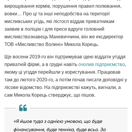
вирощування кормів, порушення правил полювання,
вовки… Про ці та інші неподобства на території
мисливських угідь, які лісгосп віддав приватникам
заявив в поліцію і для преси вдруге головний
мисливствознавець Маневиччини, він же ексдиректор
ТОВ «Мисливство Волині» Микола Корець.
Ще восени 2019-го він підтримував ідею віддати угіддя
приватній фірмі, а в грудні навіть
очолив підприємство
,
якому ці угіддя перейшли у користування. Працював
там до лютого 2020-го, а потім почав писати доповідні у
лісове відомство. На підприємстві кажуть, вигнали, а
сам Микола Корець стверджує, що пішов.
«Я йшов туда з однією умовою, що буде
фінансування, буде техніка, буде всьо. За