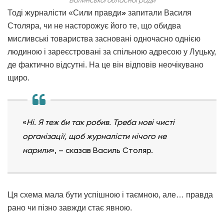
Тоді журналісти «Сили правди
»
запитали Василя
Столяра, чи не насторожує його те, що обидва
мисливські товариства засновані одночасно однією
людиною і зареєстровані за спільною адресою у Луцьку,
де фактично відсутні. На це він відповів неочікувано
щиро.
«
Ні. Я теж би так робив. Треба нові чисті
організації, щоб журналісти нічого не
нарили
», – сказав Василь Столяр.
Ця схема мала бути успішною і таємною, але… правда
рано чи пізно завжди стає явною.