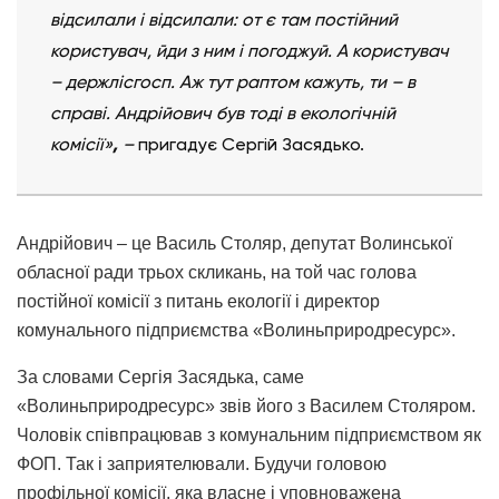
відсилали і відсилали: от є там постійний
користувач, йди з ним і погоджуй. А користувач
– держлісгосп. Аж тут раптом кажуть, ти – в
справі. Андрійович був тоді в екологічній
комісії»
,
–
пригадує Сергій Засядько.
Андрійович
–
це Василь Столяр, депутат Волинської
обласної ради трьох скликань, на той час голова
постійної комісії з питань екології і директор
комунального підприємства «Волиньприродресурс».
За словами Сергія Засядька, саме
«Волиньприродресурс» звів його з Василем Столяром.
Чоловік співпрацював з комунальним підприємством як
ФОП. Так і заприятелювали. Будучи головою
профільної комісії, яка власне і уповноважена