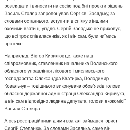
розглядати і виносити на сесію подібні проекти рішень,
Василь Столяр запропонував Сергієві Засядьку, за
словами останнього, вступити в спілку з іншими
охочими взяти ці угіддя. Сергій Засядько не приховує,
що всі троє співвласників, як і він сам, були чиїмись
протеже.
Наприклад, Віктор Кирилюк це, каже наш
співрозмовник, ставленник начальника Волинського
обласного управління лісового і мисливського
господарства Олександра Кватирка, Володимир
Ковальчук
–
тодішнього виконувача обов’язків голови
обласної державної адміністрації Олександра Киричука,
а він сам відповідно людина депутата, голови екокомісії
Василя Столяра.
А ось реєстраційними діями взагалі займався юрист
Сергій Степанюк. За словами Засядька, саме він