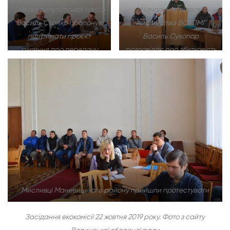
Голова депутатської комісії
Начальник відділу
Василь Столяр пропонує
мисливства ВОУЛМГ
підтримати проєкт
Василь Сухопор
рішення про передачу
розповідає про збитковість
мисливських угідь
мисливського
приватним фірмам
господарства
Мисливці Маневицького району прийшли протестувати
Засідання екокомісії 22 жовтня 2019 року. Фото з сайту
Волинської обласної ради