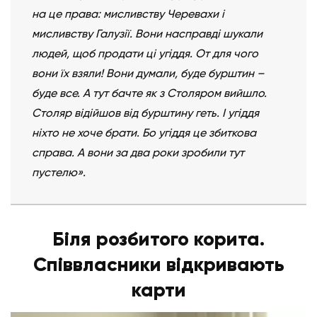
на це права: мисливству Черевахи і
мисливству Галузії. Вони насправді шукали
людей, щоб продати ці угіддя. От для чого
вони їх взяли! Вони думали, буде бурштин –
буде все. А тут бачте як з Столяром вийшло.
Столяр відійшов від бурштину геть. І угіддя
ніхто не хоче брати. Бо угіддя це збиткова
справа. А вони за два роки зробили тут
пустелю».
Біля розбитого корита.
Співвласники відкривають
карти