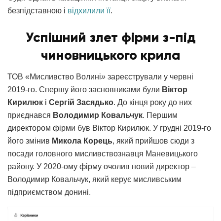
безпідставною і
відхилили її
.
Успішний злет фірми з-під
чиновницького крила
ТОВ «Мисливство Волині
»
зареєстрували у червні
2019-го. Спершу його засновниками були
Віктор
Кирилюк
і
Сергій Засядько
. До кінця року до них
приєднався
Володимир Ковальчук
. Першим
директором фірми був Віктор Кирилюк. У грудні 2019-го
його змінив
Микола Корець
, який прийшов сюди з
посади головного мисливствознавця Маневицького
району. У 2020-ому фірму очолив новий директор
–
Володимир Ковальчук, який керує мисливським
підприємством донині.