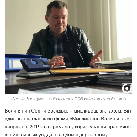
Сергій Засядько – співвласник ТОВ «Мисливство Волині»
Волинянин Сергій Засядько
–
мисливець зі стажем. Він
один зі співвласників фірми «Мисливство Волині», яке
наприкінці 2019-го отримало у користування практично
всі мисливські угіддя, підвідомчі державному