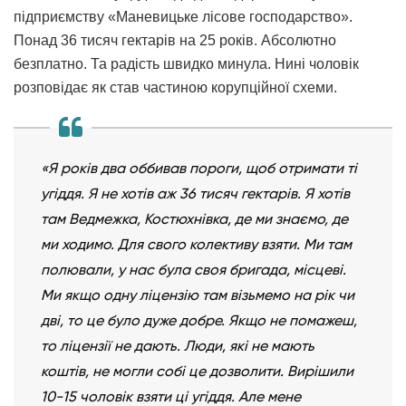
підприємству «Маневицьке лісове господарство».
Понад 36 тисяч гектарів на 25 років. Абсолютно
безплатно. Та радість швидко минула. Нині чоловік
розповідає як став частиною корупційної схеми.
«Я років два оббивав пороги, щоб отримати ті
угіддя. Я не хотів аж 36 тисяч гектарів. Я хотів
там Ведмежка, Костюхнівка, де ми знаємо, де
ми ходимо. Для свого колективу взяти. Ми там
полювали, у нас була своя бригада, місцеві.
Ми якщо одну ліцензію там візьмемо на рік чи
дві, то це було дуже добре. Якщо не помажеш,
то ліцензії не дають. Люди, які не мають
коштів, не могли собі це дозволити. Вирішили
10-15 чоловік взяти ці угіддя. Але мене