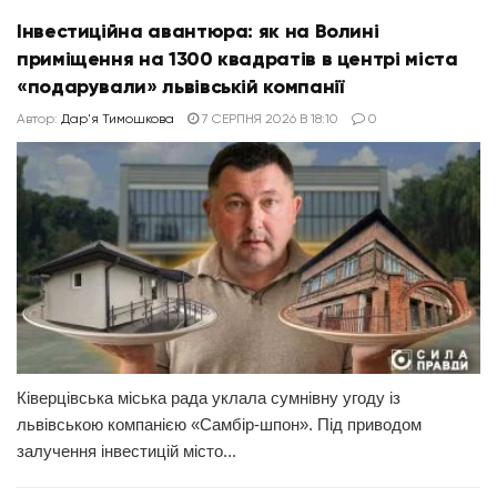
Інвестиційна авантюра: як на Волині
приміщення на 1300 квадратів в центрі міста
«подарували» львівській компанії
Автор:
Дар'я Тимошкова
7 СЕРПНЯ 2026 В 18:10
0
Ківерцівська міська рада уклала сумнівну угоду із
львівською компанією «Самбір-шпон». Під приводом
залучення інвестицій місто...