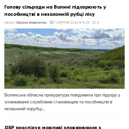
Голову сільради на Волині підозрюють у
пособництві в незаконній рубці лісу
Автор:
Оксана Коваленко
7 СЕРПНЯ 2026 В 16:33
0
Волинська обласна прокуратура повідомила про підозру у
зловживанні службовим становищем та пособництві в
незаконній порубці...
ДБР розслідує можливі зловживання з