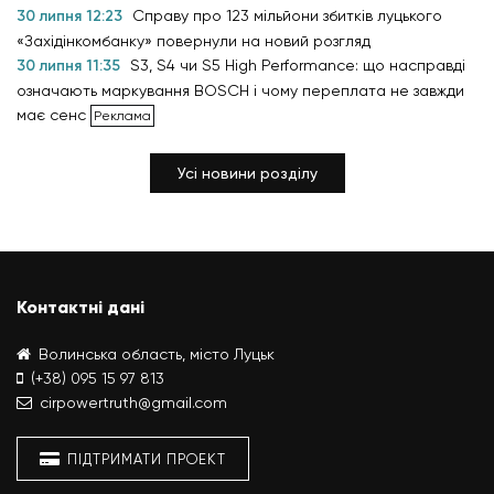
30 липня 12:23
Справу про 123 мільйони збитків луцького
«Західінкомбанку» повернули на новий розгляд
30 липня 11:35
S3, S4 чи S5 High Performance: що насправді
означають маркування BOSCH і чому переплата не завжди
має сенс
Усі новини розділу
Контактні дані
Волинська область, місто Луцьк
(+38) 095 15 97 813
cirpowertruth@gmail.com
ПІДТРИМАТИ ПРОЕКТ