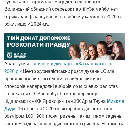
суспільство отримало змогу дізнатися звідки
Волинський обласний осередок партії «За майбутнє»
отримував фінансування на виборчу кампанію 2020-го
року лише у 2024-му.
Аналізуючи
звіти осередку партії «За майбутнє» за
2020 рік
Центр журналістських розслідувань «Сила
правди» виявив, що одним з найбільших його
спонсорів напередодні виборів до місцевих рад став
співвласник ТОВ «Глобус Істейт», директор
підприємств «ЖК Яровиця» та «ЖК Дрім Таун»
Микола
Дуда
. 16 вересня 2020-го він зробив дві пожертви
розміром 100 і 900 тисяч гривень, таким чином за день
загалом задонативши один мільйон гривень. Натомість