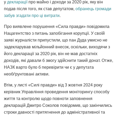
у
декларації
про майно і доходи за 2020 рік, яку він
подав після того, як став депутатом,
обранець громади
забув згадати про ці витрати
.
Про виявлене порушення «Сила правди» повідомила
Нацагентство з питань запобігання корупції. У своїй
заяві журналісти припустили, що пан Дуда умисно не
задекларував мільйонний внесок, оскільки, виходячи з
його декларації за 2020 рік, він не мав достатніх
доходів, які давали б змогу здійснити такий донат. Отже,
НАЗК варто було б перевірити чи є у депутата
необґрунтовані активи.
Втім, у листі «Силі правди» від 3 жовтня 2024 року
керівник Управління проведення моніторингу способу
життя та контролю щодо повноти заповнення
декларацій Дмитро Соколов повідомив, що закінчились
строки давності притягнення до адміністративної та