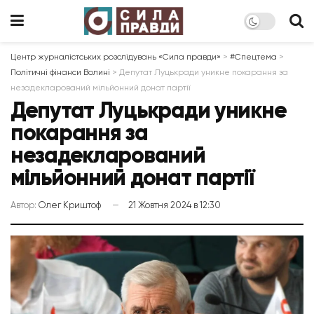
Центр журналістських розслідувань «Сила правди»
>
#Спецтема
>
Політичні фінанси Волині
>
Депутат Луцькради уникне покарання за
незадекларований мільйонний донат партії
Депутат Луцькради уникне
покарання за
незадекларований
мільйонний донат партії
Автор:
Олег Криштоф
21 Жовтня 2024 в 12:30