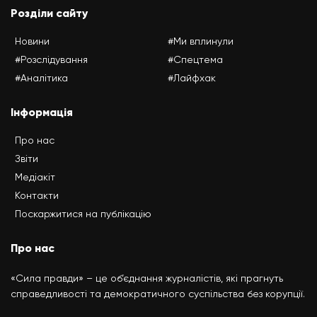
Розділи сайту
Новини
#Ми вплинули
#Розслідування
#Спецтема
#Аналітика
#Лайфхак
Інформація
Про нас
Звіти
Медіакіт
Контакти
Поскаржитися на публікацію
Про нас
«Сила правди» – це об’єднання журналістів, які прагнуть
справедливості та демократичного суспільства без корупції.