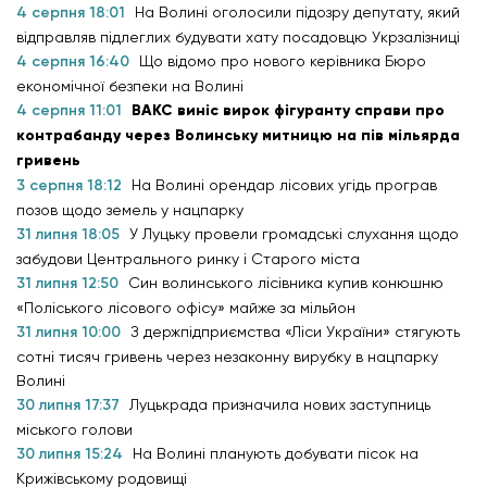
4 серпня 18:01
На Волині оголосили підозру депутату, який
відправляв підлеглих будувати хату посадовцю Укрзалізниці
4 серпня 16:40
Що відомо про нового керівника Бюро
економічної безпеки на Волині
4 серпня 11:01
ВАКС виніс вирок фігуранту справи про
контрабанду через Волинську митницю на пів мільярда
гривень
3 серпня 18:12
На Волині орендар лісових угідь програв
позов щодо земель у нацпарку
31 липня 18:05
У Луцьку провели громадські слухання щодо
забудови Центрального ринку і Старого міста
31 липня 12:50
Син волинського лісівника купив конюшню
«Поліського лісового офісу» майже за мільйон
31 липня 10:00
З держпідприємства «Ліси України» стягують
сотні тисяч гривень через незаконну вирубку в нацпарку
Волині
30 липня 17:37
Луцькрада призначила нових заступниць
міського голови
30 липня 15:24
На Волині планують добувати пісок на
Крижівському родовищі