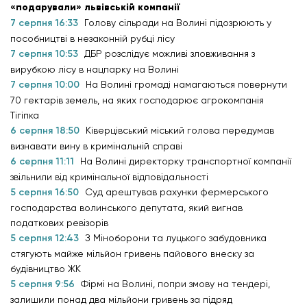
«подарували» львівській компанії
7 серпня 16:33
Голову сільради на Волині підозрюють у
пособництві в незаконній рубці лісу
7 серпня 10:53
ДБР розслідує можливі зловживання з
вирубкою лісу в нацпарку на Волині
7 серпня 10:00
На Волині громаді намагаються повернути
70 гектарів земель, на яких господарює агрокомпанія
Тігіпка
6 серпня 18:50
Ківерцівський міський голова передумав
визнавати вину в кримінальній справі
6 серпня 11:11
На Волині директорку транспортної компанії
звільнили від кримінальної відповідальності
5 серпня 16:50
Суд арештував рахунки фермерського
господарства волинського депутата, який вигнав
податкових ревізорів
5 серпня 12:43
З Міноборони та луцького забудовника
стягують майже мільйон гривень пайового внеску за
будівництво ЖК
5 серпня 9:56
Фірмі на Волині, попри змову на тендері,
залишили понад два мільйони гривень за підряд