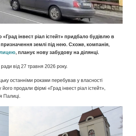
«Град інвест ріал істейт» придбало будівлю в
 призначення землі під нею. Схоже, компанія,
алицею
, планує нову забудову на ділянці.
 ради від 27 травня 2026 року.
цьку останніми роками перебував у власності
 його продали фірмі «Град інвест ріал істейт»,
я Палиці.