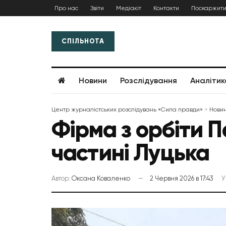
Про нас
Звіти
Медіакіт
Контакти
Поскаржити
СПІЛЬНОТА
Новини
Розслідування
Аналітик
Центр журналістських розслідувань «Сила правди»
>
Нови
Фірма з орбіти П
частині Луцька
Автор:
Оксана Коваленко
2 Червня 2026 в 17:43
У