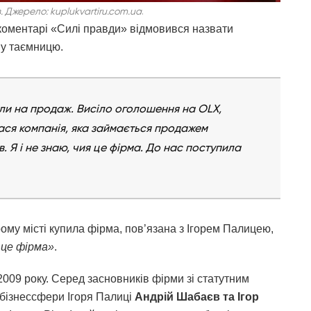
. Джерело: kuplukvartiru.com.ua
.
коментарі «Силі правди»
відмовився назвати
йну таємницю.
вили на продаж. Висіло оголошення на OLX,
ася компанія, яка займається продажем
в. Я і не знаю, чия це фірма. До нас поступила
му місті купила фірма, пов’язана з Ігорем Палицею,
 це фірма»
.
2009 року. Серед засновників фірми зі статутним
бізнессфери Ігоря Палиці
Андрій Шабаєв та
Ігор