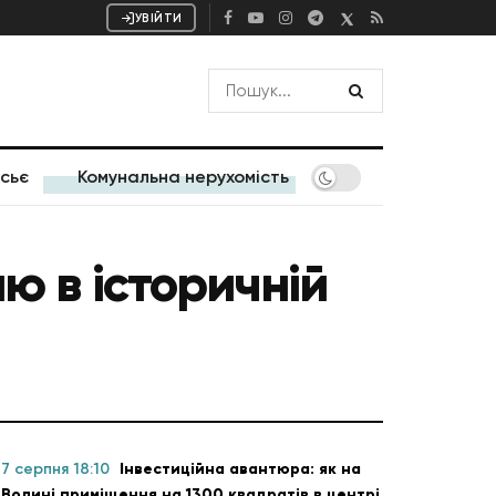
УВІЙТИ
сьє
Комунальна нерухомість
ю в історичній
7 серпня 18:10
Інвестиційна авантюра: як на
Волині приміщення на 1300 квадратів в центрі