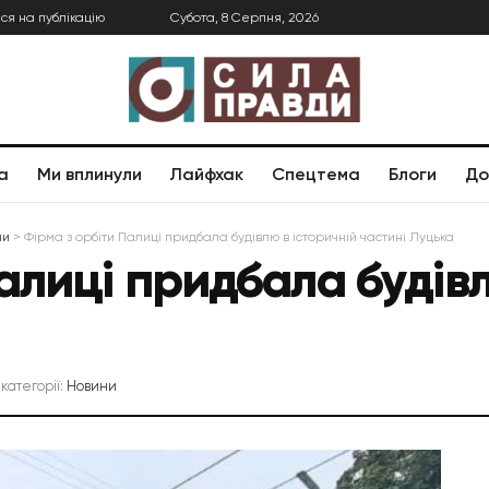
ся на публікацію
Субота, 8 Серпня, 2026
а
Ми вплинули
Лайфхак
Спецтема
Блоги
До
ни
>
Фірма з орбіти Палиці придбала будівлю в історичній частині Луцька
алиці придбала будівл
 категорії:
Новини