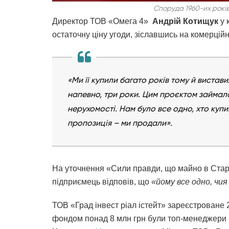
Споруда 1960-их років
Директор ТОВ «Омега 4»
Андрій Котищук
у 
остаточну ціну угоди, зіславшись на комерці
«Ми її купили багато років тому й виста
напевно, три роки. Цим проєктом займал
нерухомості. Нам було все одно, хто купи
пропозиція – ми продали»
.
На уточнення «Сили правди, що майно в Старо
підприємець відповів, що
«йому все одно, чия
ТОВ «Град інвест ріал істейт» зареєстроване 
фондом понад 8 млн грн були топ-менеджери 