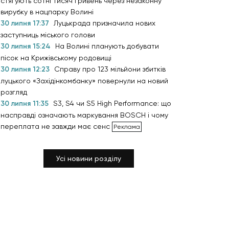
стягують сотні тисяч гривень через незаконну
вирубку в нацпарку Волині
30 липня 17:37
Луцькрада призначила нових
заступниць міського голови
30 липня 15:24
На Волині планують добувати
пісок на Крижівському родовищі
30 липня 12:23
Справу про 123 мільйони збитків
луцького «Західінкомбанку» повернули на новий
розгляд
30 липня 11:35
S3, S4 чи S5 High Performance: що
насправді означають маркування BOSCH і чому
переплата не завжди має сенс
Усі новини розділу