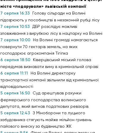
міста «подарували» львівській компанії
7 серпня 16:33
Голову сільради на Волині
підозрюють у пособництві в незаконній рубці лісу
7 серпня 10:53
ДБР розслідує можливі
зловживання з вирубкою лісу в нацпарку на Волині
7 серпня 10:00
На Волині громаді намагаються
повернути 70 гектарів земель, на яких
господарює агрокомпанія Тігіпка
6 серпня 18:50
Ківерцівський міський голова
передумав визнавати вину в кримінальній справі
6 серпня 11:11
На Волині директорку
транспортної компанії звільнили від кримінальної
відповідальності
5 серпня 16:50
Суд арештував рахунки
фермерського господарства волинського
депутата, який вигнав податкових ревізорів
5 серпня 12:43
З Міноборони та луцького
забудовника стягують майже мільйон гривень
пайового внеску за будівництво ЖК
5 серпня 9:56
Фірмі на Волині, попри змову на