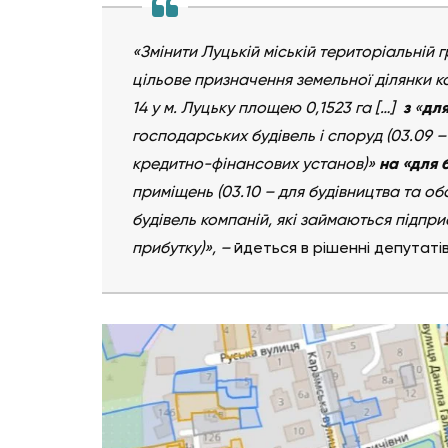
«Змінити Луцькій міській територіальній гр
цільове призначення земельної ділянки к
14 у м. Луцьку площею 0,1523 га […]
з
«
для
господарських будівель і споруд (03.09 –
кредитно-фінансових установ)»
на «для 
приміщень (03.10 – для будівництва та об
будівель компаній, які займаються підпр
прибутку)», –
йдеться в рішенні депутатів