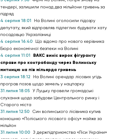
тендері, залишили понад два мільйони гривень за
підряд
4 серпня 18:01
На Волині оголосили підозру
депутату, який відправляв підлеглих будувати хату
посадовцю Укрзалізниці
4 серпня 16:40
Що відомо про нового керівника
Бюро економічної безпеки на Волині
4 серпня 11:01
ВАКС виніс вирок фігуранту
справи про контрабанду через Волинську
митницю на пів мільярда гривень
3 серпня 18:12
На Волині орендар лісових угідь
програв позов щодо земель у нацпарку
31 липня 18:05
У Луцьку провели громадські
слухання щодо забудови Центрального ринку і
Старого міста
31 липня 12:50
Син волинського лісівника купив
конюшню «Поліського лісового офісу» майже за
мільйон
31 липня 10:00
З держпідприємства «Ліси України»