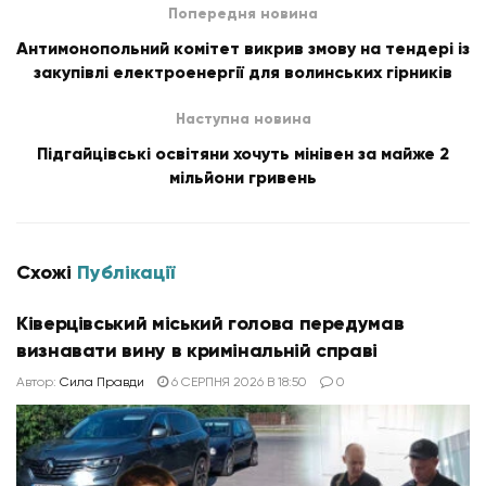
Попередня новина
Антимонопольний комітет викрив змову на тендері із
закупівлі електроенергії для волинських гірників
Наступна новина
Підгайцівські освітяни хочуть мінівен за майже 2
мільйони гривень
Схожі
Публікації
Ківерцівський міський голова передумав
визнавати вину в кримінальній справі
Автор:
Сила Правди
6 СЕРПНЯ 2026 В 18:50
0