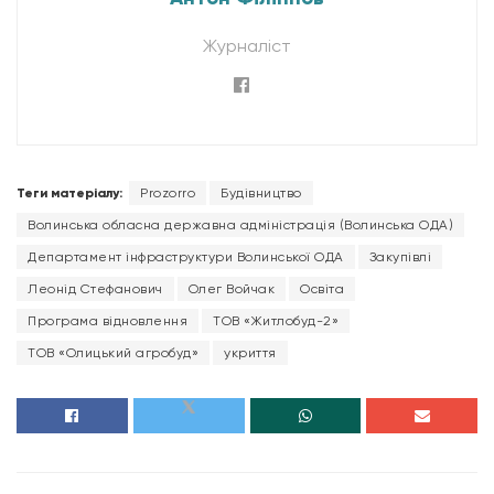
Журналіст
Теги матеріалу:
Prozorro
Будівництво
Волинська обласна державна адміністрація (Волинська ОДА)
Департамент інфраструктури Волинської ОДА
Закупівлі
Леонід Стефанович
Олег Войчак
Освіта
Програма відновлення
ТОВ «Житлобуд-2»
ТОВ «Олицький агробуд»
укриття