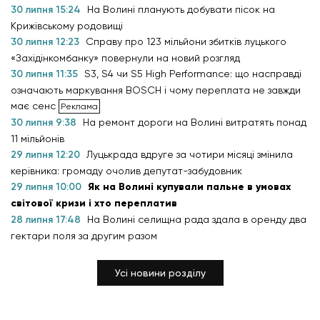
30 липня 15:24
На Волині планують добувати пісок на
Крижівському родовищі
30 липня 12:23
Справу про 123 мільйони збитків луцького
«Західінкомбанку» повернули на новий розгляд
30 липня 11:35
S3, S4 чи S5 High Performance: що насправді
означають маркування BOSCH і чому переплата не завжди
має сенс
30 липня 9:38
На ремонт дороги на Волині витратять понад
11 мільйонів
29 липня 12:20
Луцькрада вдруге за чотири місяці змінила
керівника: громаду очолив депутат-забудовник
29 липня 10:00
Як на Волині купували пальне в умовах
світової кризи і хто переплатив
28 липня 17:48
На Волині селищна рада здала в оренду два
гектари поля за другим разом
Усі новини розділу