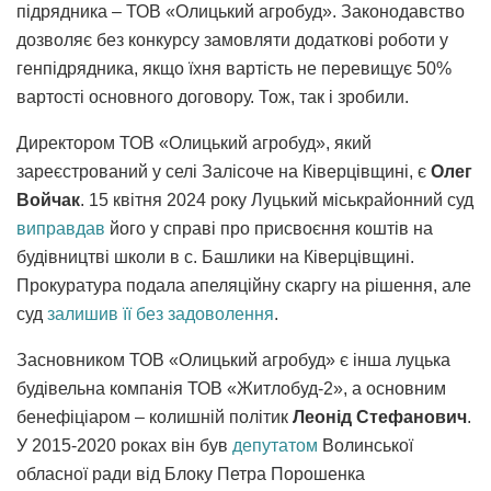
підрядника – ТОВ «Олицький агробуд». Законодавство
дозволяє без конкурсу замовляти додаткові роботи у
генпідрядника, якщо їхня вартість не перевищує 50%
вартості основного договору. Тож, так і зробили.
Директором ТОВ «Олицький агробуд», який
зареєстрований у селі Залісоче на Ківерцівщині, є
Олег
Войчак
. 15 квітня 2024 року Луцький міськрайонний суд
виправдав
його у справі про присвоєння коштів на
будівництві школи в с. Башлики на Ківерцівщині.
Прокуратура подала апеляційну скаргу на рішення, але
суд
залишив її без задоволення
.
Засновником ТОВ «Олицький агробуд» є інша луцька
будівельна компанія ТОВ «Житлобуд-2», а основним
бенефіціаром – колишній політик
Леонід Стефанович
.
У 2015-2020 роках він був
депутатом
Волинської
обласної ради від Блоку Петра Порошенка