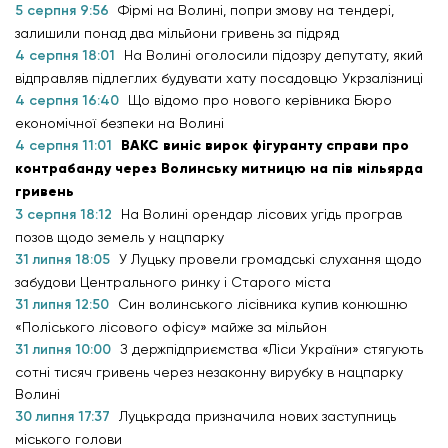
5 серпня 9:56
Фірмі на Волині, попри змову на тендері,
залишили понад два мільйони гривень за підряд
4 серпня 18:01
На Волині оголосили підозру депутату, який
відправляв підлеглих будувати хату посадовцю Укрзалізниці
4 серпня 16:40
Що відомо про нового керівника Бюро
економічної безпеки на Волині
4 серпня 11:01
ВАКС виніс вирок фігуранту справи про
контрабанду через Волинську митницю на пів мільярда
гривень
3 серпня 18:12
На Волині орендар лісових угідь програв
позов щодо земель у нацпарку
31 липня 18:05
У Луцьку провели громадські слухання щодо
забудови Центрального ринку і Старого міста
31 липня 12:50
Син волинського лісівника купив конюшню
«Поліського лісового офісу» майже за мільйон
31 липня 10:00
З держпідприємства «Ліси України» стягують
сотні тисяч гривень через незаконну вирубку в нацпарку
Волині
30 липня 17:37
Луцькрада призначила нових заступниць
міського голови