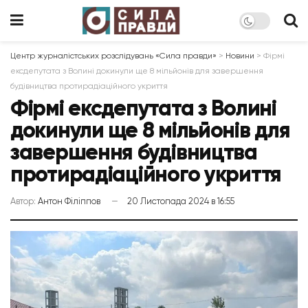
Центр журналістських розслідувань «Сила правди»
>
Новини
>
Фірмі
ексдепутата з Волині докинули ще 8 мільйонів для завершення
будівництва протирадіаційного укриття
Фірмі ексдепутата з Волині
докинули ще 8 мільйонів для
завершення будівництва
протирадіаційного укриття
Автор:
Антон Філіппов
20 Листопада 2024 в 16:55