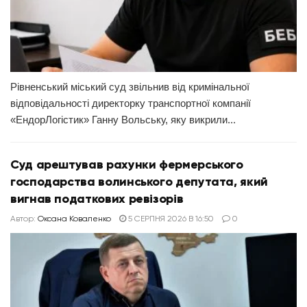
Рівненський міський суд звільнив від кримінальної
відповідальності директорку транспортної компанії
«ЕндорЛогістик» Ганну Вольську, яку викрили...
Суд арештував рахунки фермерського
господарства волинського депутата, який
вигнав податкових ревізорів
Автор:
Оксана Коваленко
5 СЕРПНЯ 2026 В 16:50
0