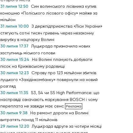
31 липня 12:50
Син волинського лісівника купив
конюшню «Поліського лісового офісу» майже за
мільйон
31 липня 10:00
З держпідприємства «Ліси України»
стягують сотні тисяч гривень через незаконну
вирубку в нацпарку Волині
30 липня 17:37
Луцькрада призначила нових
заступниць міського голови
30 липня 15:24
На Волині планують добувати
пісок на Крижівському родовищі
30 липня 12:23
Справу про 123 мільйони збитків
луцького «Західінкомбанку» повернули на новий
розгляд
30 липня 11:35
S3, S4 чи S5 High Performance: що
насправді означають маркування BOSCH і чому
переплата не завжди має сенс
30 липня 9:38
На ремонт дороги на Волині
витратять понад 11 мільйонів
29 липня 12:20
Луцькрада вдруге за чотири місяці