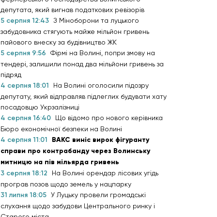
депутата, який вигнав податкових ревізорів
5 серпня 12:43
З Міноборони та луцького
забудовника стягують майже мільйон гривень
пайового внеску за будівництво ЖК
5 серпня 9:56
Фірмі на Волині, попри змову на
тендері, залишили понад два мільйони гривень за
підряд
4 серпня 18:01
На Волині оголосили підозру
депутату, який відправляв підлеглих будувати хату
посадовцю Укрзалізниці
4 серпня 16:40
Що відомо про нового керівника
Бюро економічної безпеки на Волині
4 серпня 11:01
ВАКС виніс вирок фігуранту
справи про контрабанду через Волинську
митницю на пів мільярда гривень
3 серпня 18:12
На Волині орендар лісових угідь
програв позов щодо земель у нацпарку
31 липня 18:05
У Луцьку провели громадські
слухання щодо забудови Центрального ринку і
Старого міста