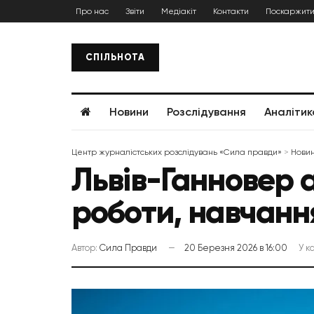
Про нас
Звіти
Медіакіт
Контакти
Поскаржити
СПІЛЬНОТА
Новини
Розслідування
Аналітик
Центр журналістських розслідувань «Сила правди»
>
Нови
Львів-Ганновер 
роботи, навчанн
Автор:
Сила Правди
20 Березня 2026 в 16:00
У к