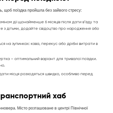
дь, щоб поїздка пройшла без зайвого стресу:
міном дії щонайменше 6 місяців після дати в’їзду та
ете з дітьми, додайте свідоцтво про народження або
я на зупинках: кава, перекус або дрібні витрати в
уртка – оптимальний варіант для тривалої поїздки.
но.
 дати місця розходяться швидко, особливо перед
транспортний хаб
новера. Місто розташоване в центрі Північної