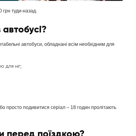
0 грн туди-назад.
 автобусі?
абельні автобуси, обладнані всім необхідним для
ю для ніг;
бо просто подивитися серіал – 18 годин пролітають
и перед поїздкою?