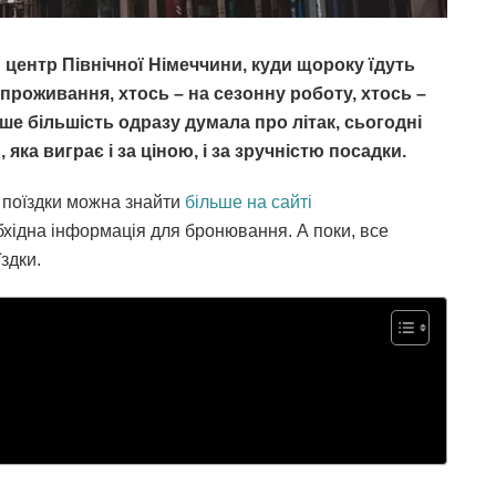
 центр Північної Німеччини, куди щороку їдуть
е проживання, хтось – на сезонну роботу, хтось –
іше більшість одразу думала про літак, сьогодні
ка виграє і за ціною, і за зручністю посадки.
и поїздки можна знайти
більше на сайті
бхідна інформація для бронювання. А поки, все
здки.