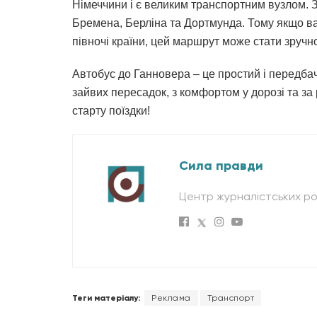
Німеччини і є великим транспортним вузлом. З
Бремена, Берліна та Дортмунда. Тому якщо ва
півночі країни, цей маршрут може стати зруч
Автобус до Ганновера – це простий і передбач
зайвих пересадок, з комфортом у дорозі та за
старту поїздки!
Сила правди
Центр журналістських ро
Теги матеріалу:
Реклама
Транспорт