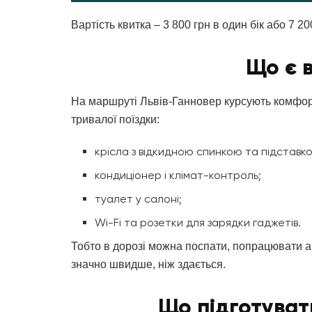
Вартість квитка – 3 800 грн в один бік або 7 20
Що є в
На маршруті Львів-Ганновер курсують комфорт
тривалої поїздки:
крісла з відкидною спинкою та підставко
кондиціонер і клімат-контроль;
туалет у салоні;
Wi-Fi та розетки для зарядки гаджетів.
Тобто в дорозі можна поспати, попрацювати а
значно швидше, ніж здається.
Що підготуват