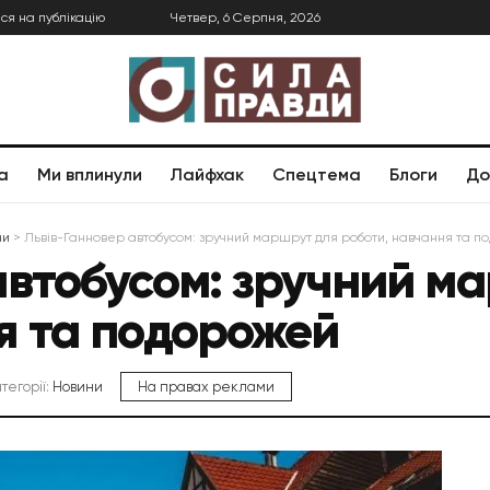
ся на публікацію
Четвер, 6 Серпня, 2026
а
Ми вплинули
Лайфхак
Спецтема
Блоги
До
ни
>
Львів-Ганновер автобусом: зручний маршрут для роботи, навчання та 
автобусом: зручний м
я та подорожей
атегорії:
Новини
На правах реклами