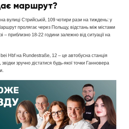
дає маршрут?
на вулиці Стрийській, 109 чотири рази на тиждень: у
. Маршрут пролягає через Польщу, відстань між містами
зі – приблизно 18-22 години залежно від ситуації на
bei Hbf на Rundestraße, 12 – це автобусна станція
 звідки зручно дістатися будь-якої точки Ганновера
и.