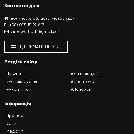
Контактні дані
Волинська область, місто Луцьк
(+38) 095 15 97 813
cirpowertruth@gmail.com
ПІДТРИМАТИ ПРОЕКТ
Розділи сайту
Новини
#Ми вплинули
#Розслідування
#Спецтема
#Аналітика
#Лайфхак
Інформація
Про нас
Звіти
Медіакіт