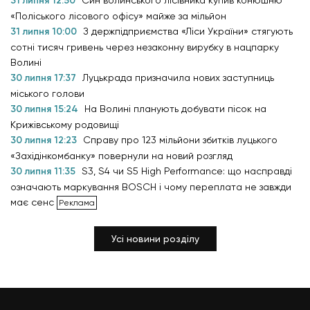
31 липня 12:50
Син волинського лісівника купив конюшню
«Поліського лісового офісу» майже за мільйон
31 липня 10:00
З держпідприємства «Ліси України» стягують
сотні тисяч гривень через незаконну вирубку в нацпарку
Волині
30 липня 17:37
Луцькрада призначила нових заступниць
міського голови
30 липня 15:24
На Волині планують добувати пісок на
Крижівському родовищі
30 липня 12:23
Справу про 123 мільйони збитків луцького
«Західінкомбанку» повернули на новий розгляд
30 липня 11:35
S3, S4 чи S5 High Performance: що насправді
означають маркування BOSCH і чому переплата не завжди
має сенс
Усі новини розділу