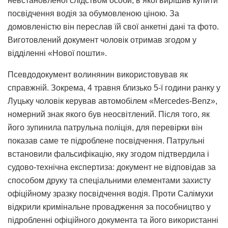
невстановленої слідством особи, в якої вирішив купити
посвідчення водія за обумовленою ціною. За
домовленістю він переслав їй свої анкетні дані та фото.
Виготовлений документ чоловік отримав згодом у
відділенні «Нової пошти».
Псевдодокумент волинянин використовував як
справжній. Зокрема, 4 травня близько 5-ї години ранку у
Луцьку чоловік керував автомобілем «Mercedes-Benz»,
номерний знак якого був неосвітлений. Після того, як
його зупинила патрульна поліція, для перевірки він
показав саме те підроблене посвідчення. Патрульні
встановили фальсифікацію, яку згодом підтвердила і
судово-технічна експертиза: документ не відповідав за
способом друку та спеціальними елементами захисту
офіційному зразку посвідчення водія. Проти Салімухи
відкрили кримінальне провадження за пособництво у
підробленні офіційного документа та його використанні