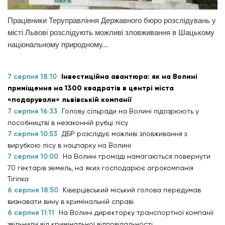
Працівники Теруправління Державного бюро розслідувань у
місті Львові розслідують можливі зловживання в Шацькому
національному природному...
7 серпня 18:10
Інвестиційна авантюра: як на Волині
приміщення на 1300 квадратів в центрі міста
«подарували» львівській компанії
7 серпня 16:33
Голову сільради на Волині підозрюють у
пособництві в незаконній рубці лісу
7 серпня 10:53
ДБР розслідує можливі зловживання з
вирубкою лісу в нацпарку на Волині
7 серпня 10:00
На Волині громаді намагаються повернути
70 гектарів земель, на яких господарює агрокомпанія
Тігіпка
6 серпня 18:50
Ківерцівський міський голова передумав
визнавати вину в кримінальній справі
6 серпня 11:11
На Волині директорку транспортної компанії
звільнили від кримінальної відповідальності