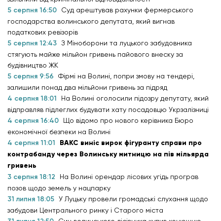
5 серпня 16:50
Суд арештував рахунки фермерського
господарства волинського депутата, який вигнав
податкових ревізорів
5 серпня 12:43
З Міноборони та луцького забудовника
стягують майже мільйон гривень пайового внеску за
будівництво ЖК
5 серпня 9:56
Фірмі на Волині, попри змову на тендері,
залишили понад два мільйони гривень за підряд
4 серпня 18:01
На Волині оголосили підозру депутату, який
відправляв підлеглих будувати хату посадовцю Укрзалізниці
4 серпня 16:40
Що відомо про нового керівника Бюро
економічної безпеки на Волині
4 серпня 11:01
ВАКС виніс вирок фігуранту справи про
контрабанду через Волинську митницю на пів мільярда
гривень
3 серпня 18:12
На Волині орендар лісових угідь програв
позов щодо земель у нацпарку
31 липня 18:05
У Луцьку провели громадські слухання щодо
забудови Центрального ринку і Старого міста