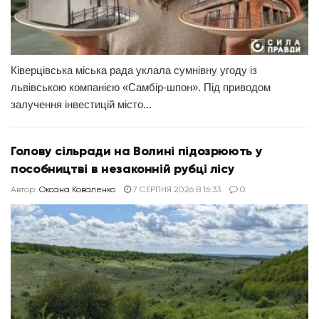
Ківерцівська міська рада уклала сумнівну угоду із
львівською компанією «Самбір-шпон». Під приводом
залучення інвестицій місто...
Голову сільради на Волині підозрюють у
пособництві в незаконній рубці лісу
Автор:
Оксана Коваленко
7 СЕРПНЯ 2026 В 16:33
0