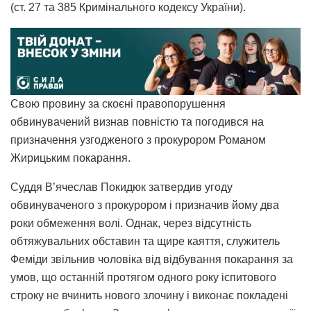
(ст. 27 та 385 Кримінального кодексу України).
Свою провину за скоєні правопорушення
обвинувачений визнав повністю та погодився на
призначення узгодженого з прокурором Романом
Жирицьким покарання.
Суддя В’ячеслав Покидюк затвердив угоду
обвинуваченого з прокурором і призначив йому два
роки обмеження волі. Однак, через відсутність
обтяжувальних обставин та щире каяття, служитель
Феміди звільнив чоловіка від відбування покарання за
умов, що останній протягом одного року іспитового
строку не вчинить нового злочину і виконає покладені