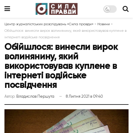
Центр журналістських розслідувань «Сила правди»
>
Новини
>
Обійшлося: винесли вирок волинянину, який використовував куплене в
інтернеті водійське посвідчення
Обійшлося: винесли вирок
волинянину, який
використовував куплене в
інтернеті водійське
посвідчення
Автор:
Владислав Першута
8 Липня 2021 в 09:40