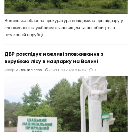
Волинська обласна прокуратура повідомила про підозру у
зловживанні службовим становищем та пособництві в
незаконній порубці...
ДБР розслідує можливі зловживання з
вирубкою лісу в нацпарку на Волині
Автор:
Антон Філіппов
7 СЕРПНЯ 2026 В 10:53
0