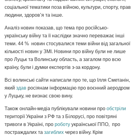
соціальної тематики поза війною, культури, спорту, прав
людини, здоров’я та інше.
Аналіз новин показав, що тема про російсько-
українську війну та її наслідки значно переважає інші
теми. 44 % новин стосувалися теми війни від загальної
кількості новин у ЗМІ. Новини про війну були не лише
про Луцьк та Волинську область, а загалом про всю
країну, були і думки експертів з-за кордону.
Всі волинські сайти написали про те, що Ілля Сметанін,
який
здав
росіянам інформацію про воєнний аеродром
у Луцьку, не визнає свою вину.
Також онлайн-медіа публікували новини про
обстріли
території України з РФ та з Білорусі, про повітряні
тривоги в Україні, про
роботу
української ППО, про
постраждалих та
загиблих
через війну. Крім