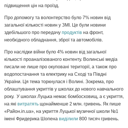
підвищення цін на проїзд.
Про допомогу та волонтерство було 7% новин від
загальної кількості новин у ЗМІ. Це були новини
здебільшого про передачу
продуктів
на фронт,
необхідного обладнання, зброї та автомобілів.
Про наслідки війни було 4% новин від загальної
кількості проаналізованого контенту. Волинські медіа
писали не лише про окуповані території, а також про
водопостачання та електрику на Сході та Півдні
України. Ця тема торкнулася і Волині. Зокрема, про
облаштування укриттів у школах до нового навчального
року. У школах Луцька немає бомбосховищ, а є укриття,
на які
витратять
щонайменше 2 млн. гривень. Як пише
«Район.in.ua», на укриття Луцької музичної школи №1
імені Фридерика Шопена
виділили
800 тисяч гривень.