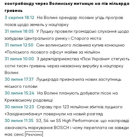
контрабанду через Волинську митницю на пів мільярда
гривень
3 серпня 18:12
На Волині орендар лісових угідь програв
позов щодо земель у нацпарку
31 липня 18:05
У Луцьку провели громадські слухання щодо
забудови Центрального ринку і Старого міста
31 липня 12:50
Син волинського лісівника купив конюшню
«Поліського лісового офісу» майже за мільйон
31 липня 10:00
З держпідприємства «Ліси України» стягують
сотні тисяч гривень через незаконну вирубку в нацпарку
Волині
30 липня 17:37
Луцькрада призначила нових заступниць
міського голови
30 липня 15:24
На Волині планують добувати пісок на
Крижівському родовищі
30 липня 12:23
Справу про 123 мільйони збитків луцького
«Західінкомбанку» повернули на новий розгляд
30 липня 11:35
S3, S4 чи S5 High Performance: що насправді
означають маркування BOSCH і чому переплата не завжди
має сенс