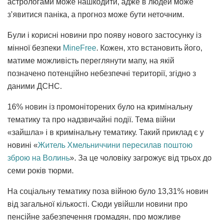
астрологами може нашкодити, адже в людей може
з’явитися паніка, а прогноз може бути неточним.
Були і корисні новини про появу нового застосунку із
мінної безпеки
MineFree
. Кожен, хто встановить його,
матиме можливість переглянути мапу, на якій
позначено потенційно небезпечні території, згідно з
даними ДСНС.
16% новин із промоніторених було на кримінальну
тематику та про надзвичайні події. Тема війни
«зайшла» і в кримінальну тематику. Такий приклад є у
новині «
Житель Хмельниччини пересилав поштою
зброю на Волинь
». За це чоловіку загрожує від трьох до
семи років тюрми.
На соціальну тематику поза війною було 13,31% новин
від загальної кількості. Сюди увійшли новини про
пенсійне забезпечення громадян, про можливе