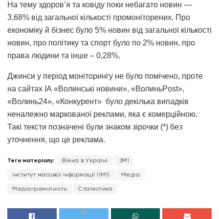
На тему здоров’я та ковіду поки небагато новин —
3,68% від загальної кількості промоніторених. Про
економіку й бізнес було 5% новин від загальної кількості
новин, про політику та спорт було по 2% новин, про
права людини та інше – 0,28%.
Джинси у період моніторингу не було помічено, проте
на сайтах ІА «Волинські новини», «ВолиньPost»,
«Волинь24», «Конкурент» було декілька випадків
неналежно маркованої реклами, яка є комерційною.
Такі тексти позначені були знаком зірочки (*) без
уточнення, що це реклама.
Теги матеріалу:
Війна в Україні
ЗМІ
Інститут масової інформації (ІМІ)
Медіа
Медіаграмотність
Статистика