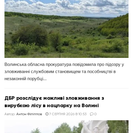
Волинська обласна прокуратура повідомила про підозру у
зловживанні службовим становищем та пособництві в
незаконній порубці...
ДБР розслідує можливі зловживання з
вирубкою лісу в нацпарку на Волині
Автор:
Антон Філіппов
7 СЕРПНЯ 2026 В 10:53
0