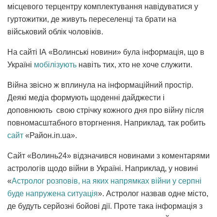
місцевого терцентру комплектування навідуватися у
гуртожитки, де живуть переселенці та брати на
військовий облік чоловіків.
На сайті ІА «Волинські новини» була інформація, що в
Україні
мобілізують
навіть тих, хто не хоче служити.
Війна звісно ж вплинула на інформаційний простір.
Деякі медіа формують щоденні дайджести і
доповнюють свою стрічку кожного дня про війну після
повномасштабного вторгнення. Наприклад, так робить
сайт
«Район.in.ua».
Сайт «Волинь24» відзначився новинами з коментарями
астрологів щодо війни в Україні. Наприклад, у новині
«
Астролог розповів, на яких напрямках війни у серпні
буде напружена ситуація
». Астролог назвав одне місто,
де будуть серйозні бойові дії. Проте така інформація з