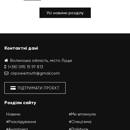
Усі новини розділу
Контактні дані
Волинська область, місто Луцьк
(+38) 095 15 97 813
cirpowertruth@gmail.com
ПІДТРИМАТИ ПРОЕКТ
Розділи сайту
Новини
#Ми вплинули
#Розслідування
#Спецтема
#Аналітика
#Лайфхак