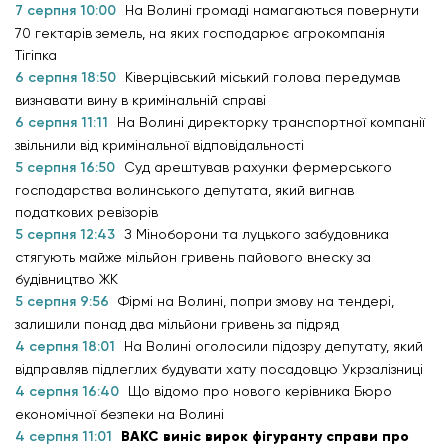
7 серпня 10:00
На Волині громаді намагаються повернути
70 гектарів земель, на яких господарює агрокомпанія
Тігіпка
6 серпня 18:50
Ківерцівський міський голова передумав
визнавати вину в кримінальній справі
6 серпня 11:11
На Волині директорку транспортної компанії
звільнили від кримінальної відповідальності
5 серпня 16:50
Суд арештував рахунки фермерського
господарства волинського депутата, який вигнав
податкових ревізорів
5 серпня 12:43
З Міноборони та луцького забудовника
стягують майже мільйон гривень пайового внеску за
будівництво ЖК
5 серпня 9:56
Фірмі на Волині, попри змову на тендері,
залишили понад два мільйони гривень за підряд
4 серпня 18:01
На Волині оголосили підозру депутату, який
відправляв підлеглих будувати хату посадовцю Укрзалізниці
4 серпня 16:40
Що відомо про нового керівника Бюро
економічної безпеки на Волині
4 серпня 11:01
ВАКС виніс вирок фігуранту справи про