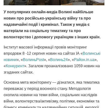
У популярних онлайн-медіа Волині найбільше
новин про російсько-українську війну та про
надзвичайні події і кримінал. Також у медіа є
матеріали на соціальну тематику та про
волонтерство і допомогу українцям з інших країн.
Інститут масової інформації провів моніторинг
впродовж 8 -12 серпня новин на сайтах ІА «
Волинські
новини
», «
ВолиньPost
», «
Волинь24
», «
Район.in.ua
»,
«
Конкурент
». Загалом проаналізовано 1059 новин на
згаданих сайтах.
Основна мета моніторингу — дізнатися, яка тематика
переважає у період воєнного стану. Методологія
охопила новини на теми війни, соціальних наслідків
війни, волонтерства/активізму, політики, економіки та
бізнесу, криміналу та надзвичайних ситуацій, екології,