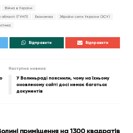
Війна в Україні
 області (ГУНП)
Економіка
Збройні сили України (ЗСУ)
истика
Відправити
Відправити
Наступна новина
о
У Волиньраді пояснили, чому на їхньому
оновленому сайті досі немає багатьох
документів
Волині приміщення на 1300 квадратів