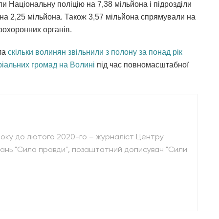
и Національну поліцію на 7,38 мільйона і підрозділи
на 2,25 мільйона. Також 3,57 мільйона спрямували на
оохоронних органів.
ла
скільки волинян звільнили з полону за понад рік
ріальних громад на Волині
під час повномасштабної
 року до лютого 2020-го – журналіст Центру
вань "Сила правди", позаштатний дописувач "Сили