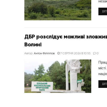
незак
ДЕ
ДБР розслідує можливі зловжив
Волині
Автор:
Антон Філіппов
7 СЕРПНЯ 2026 В 10:53
0
Прац
міст
наці
ДЕ