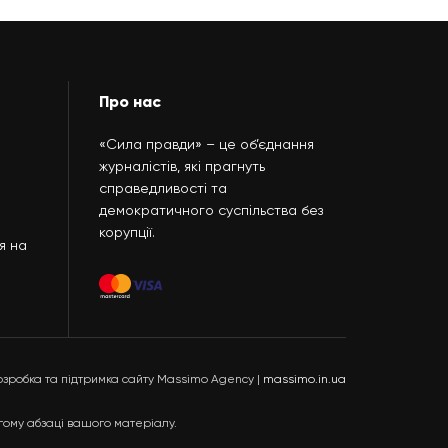
Про нас
«Сила правди» – це об’єднання
журналістів, які прагнуть
справедливості та
демократичного суспільства без
корупції.
я на
озробка та підтримка сайту Massimo Agency |
massimo.in.ua
гому абзаці вашого матеріалу.