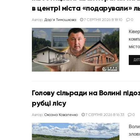
в центрі міста «подарували» ль
Автор:
Дар'я Тимошкова
7 СЕРПНЯ 2026 В 18:10
0
Ківер
комп
місто.
ДЕ
Голову сільради на Волині під
рубці лісу
Автор:
Оксана Коваленко
7 СЕРПНЯ 2026 В 16:33
0
Воли
злов