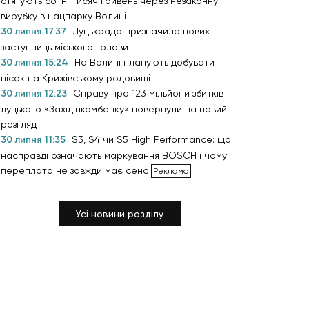
стягують сотні тисяч гривень через незаконну
вирубку в нацпарку Волині
30 липня 17:37
Луцькрада призначила нових
заступниць міського голови
30 липня 15:24
На Волині планують добувати
пісок на Крижівському родовищі
30 липня 12:23
Справу про 123 мільйони збитків
луцького «Західінкомбанку» повернули на новий
розгляд
30 липня 11:35
S3, S4 чи S5 High Performance: що
насправді означають маркування BOSCH і чому
переплата не завжди має сенс
Усі новини розділу