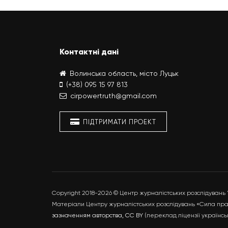
Контактні дані
Волинська область, місто Луцьк
(+38) 095 15 97 813
cirpowertruth@gmail.com
ПІДТРИМАТИ ПРОЕКТ
Copyright 2018-2026 © Центр журналістських розслідувань
Матеріали Центру журналістських розслідувань «Сила прав
зазначенням авторства, CC BY
(переклад ліцензії українс