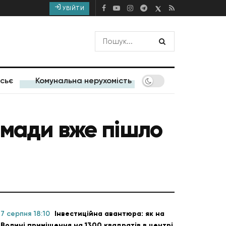
УВІЙТИ
сьє
Комунальна нерухомість
омади вже пішло
7 серпня 18:10
Інвестиційна авантюра: як на
Волині приміщення на 1300 квадратів в центрі