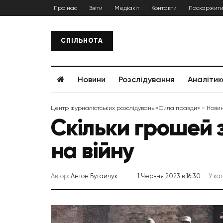
Про нас
Звіти
Медіакіт
Контакти
Поскаржити
СПІЛЬНОТА
Новини
Розслідування
Аналітик
Центр журналістських розслідувань «Сила правди»
>
Нови
Скільки грошей 
на війну
Автор:
Антон Бугайчук
1 Червня 2023 в 16:30
У ка