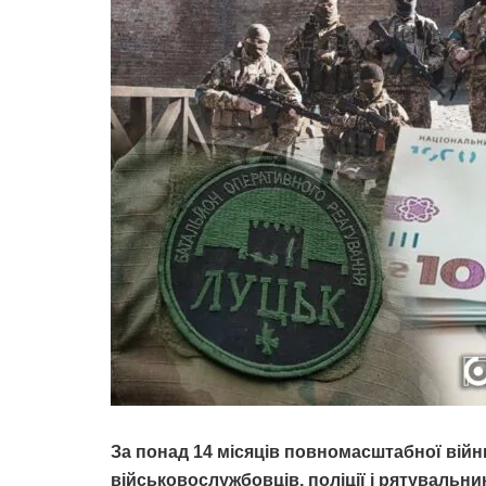
За понад 14 місяців повномасштабної війн
військовослужбовців, поліції і рятувальни