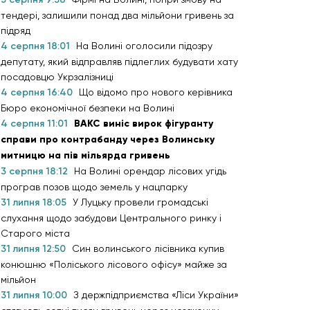
тендері, залишили понад два мільйони гривень за
підряд
4 серпня 18:01
На Волині оголосили підозру
депутату, який відправляв підлеглих будувати хату
посадовцю Укрзалізниці
4 серпня 16:40
Що відомо про нового керівника
Бюро економічної безпеки на Волині
4 серпня 11:01
ВАКС виніс вирок фігуранту
справи про контрабанду через Волинську
митницю на пів мільярда гривень
3 серпня 18:12
На Волині орендар лісових угідь
програв позов щодо земель у нацпарку
31 липня 18:05
У Луцьку провели громадські
слухання щодо забудови Центрального ринку і
Старого міста
31 липня 12:50
Син волинського лісівника купив
конюшню «Поліського лісового офісу» майже за
мільйон
31 липня 10:00
З держпідприємства «Ліси України»