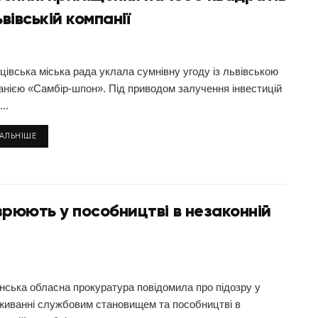
вівській компанії
цівська міська рада уклала сумнівну угоду із львівською
анією «Самбір-шпон». Під приводом залучення інвестицій
..
ТАЛЬНІШЕ
озрюють у пособництві в незаконній
нська обласна прокуратура повідомила про підозру у
живанні службовим становищем та пособництві в