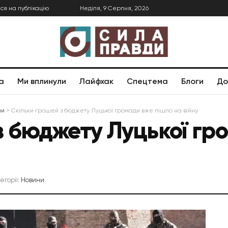
ся на публікацію
Неділя, 9 Серпня, 2026
а
Ми вплинули
Лайфхак
Спецтема
Блоги
До
ни
>
Скільки грошей з бюджету Луцької громади вже пішло на війну
з бюджету Луцької гр
тегорії:
Новини