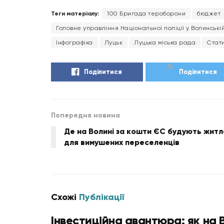
Теги матеріалу:
100 Бригада тероборони
бюджет
Головне управління Національної поліції у Волинській
Інфографіка
Луцьк
Луцька міська рада
Стат
Поділитися
Поділитися
Попередня новина
Де на Волині за кошти ЄС будують житл
для вимушених переселенців
Схожі
Публікації
Інвестиційна авантюра: як на 