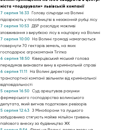
міста «подарували» львівській компанії
7 серпня 16:33
Голову сільради на Волині
підозрюють у пособництві в незаконній рубці лісу
7 серпня 10:53
ДБР розслідує можливі
зловживання з вирубкою лісу в нацпарку на Волині
7 серпня 10:00
На Волині громаді намагаються
повернути 70 гектарів земель, на яких
господарює агрокомпанія Тігіпка
6 серпня 18:50
Ківерцівський міський голова
передумав визнавати вину в кримінальній справі
6 серпня 11:11
На Волині директорку
транспортної компанії звільнили від кримінальної
відповідальності
5 серпня 16:50
Суд арештував рахунки
фермерського господарства волинського
депутата, який вигнав податкових ревізорів
5 серпня 12:43
З Міноборони та луцького
забудовника стягують майже мільйон гривень
пайового внеску за будівництво ЖК
5 серпня 9:56
Фірмі на Волині, попри змову на