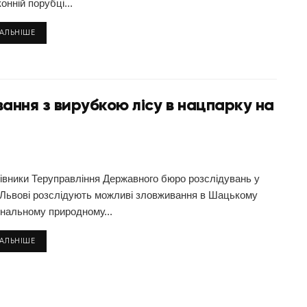
онній порубці...
ТАЛЬНІШЕ
ання з вирубкою лісу в нацпарку на
івники Теруправління Державного бюро розслідувань у
і Львові розслідують можливі зловживання в Шацькому
ональному природному...
ТАЛЬНІШЕ