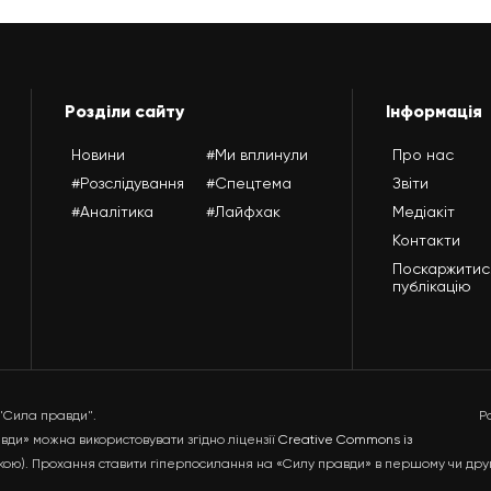
Розділи сайту
Інформація
Новини
#Ми вплинули
Про нас
#Розслідування
#Спецтема
Звіти
#Аналітика
#Лайфхак
Медіакіт
Контакти
Поскаржитис
публікацію
 "Сила правди".
Р
ди» можна використовувати згідно ліцензії
Creative Commons із
ькою). Прохання ставити гіперпосилання на «Силу правди» в першому чи дру