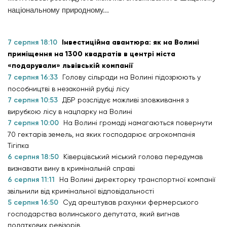
національному природному...
7 серпня 18:10
Інвестиційна авантюра: як на Волині
приміщення на 1300 квадратів в центрі міста
«подарували» львівській компанії
7 серпня 16:33
Голову сільради на Волині підозрюють у
пособництві в незаконній рубці лісу
7 серпня 10:53
ДБР розслідує можливі зловживання з
вирубкою лісу в нацпарку на Волині
7 серпня 10:00
На Волині громаді намагаються повернути
70 гектарів земель, на яких господарює агрокомпанія
Тігіпка
6 серпня 18:50
Ківерцівський міський голова передумав
визнавати вину в кримінальній справі
6 серпня 11:11
На Волині директорку транспортної компанії
звільнили від кримінальної відповідальності
5 серпня 16:50
Суд арештував рахунки фермерського
господарства волинського депутата, який вигнав
податкових ревізорів