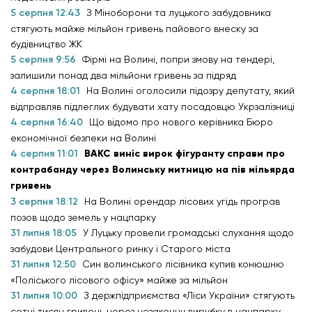
5 серпня 12:43
З Міноборони та луцького забудовника
стягують майже мільйон гривень пайового внеску за
будівництво ЖК
5 серпня 9:56
Фірмі на Волині, попри змову на тендері,
залишили понад два мільйони гривень за підряд
4 серпня 18:01
На Волині оголосили підозру депутату, який
відправляв підлеглих будувати хату посадовцю Укрзалізниці
4 серпня 16:40
Що відомо про нового керівника Бюро
економічної безпеки на Волині
4 серпня 11:01
ВАКС виніс вирок фігуранту справи про
контрабанду через Волинську митницю на пів мільярда
гривень
3 серпня 18:12
На Волині орендар лісових угідь програв
позов щодо земель у нацпарку
31 липня 18:05
У Луцьку провели громадські слухання щодо
забудови Центрального ринку і Старого міста
31 липня 12:50
Син волинського лісівника купив конюшню
«Поліського лісового офісу» майже за мільйон
31 липня 10:00
З держпідприємства «Ліси України» стягують
сотні тисяч гривень через незаконну вирубку в нацпарку