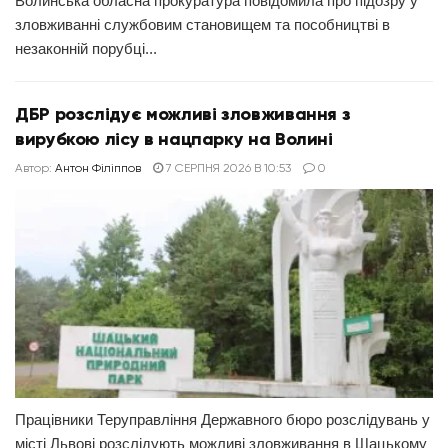
Волинська обласна прокуратура повідомила про підозру у
зловживанні службовим становищем та пособництві в
незаконній порубці...
ДБР розслідує можливі зловживання з
вирубкою лісу в нацпарку на Волині
Автор:
Антон Філіппов
7 СЕРПНЯ 2026 В 10:53
0
Працівники Теруправління Державного бюро розслідувань у
місті Львові розслідують можливі зловживання в Шацькому