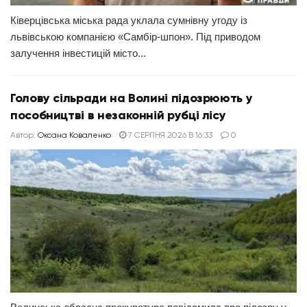
Ківерцівська міська рада уклала сумнівну угоду із
львівською компанією «Самбір-шпон». Під приводом
залучення інвестицій місто...
Голову сільради на Волині підозрюють у
пособництві в незаконній рубці лісу
Автор:
Оксана Коваленко
7 СЕРПНЯ 2026 В 16:33
0