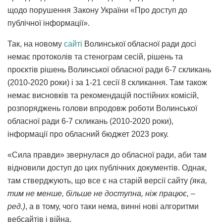
щодо порушення Закону України «Про доступ до
публічної інформації».
Так, на новому
сайті
Волинської обласної ради досі
немає протоколів та стенограм сесій, рішень та
проєктів рішень Волинської обласної ради 6-7 скликань
(2010-2020 роки) і за 1-21 сесії 8 скликання. Там також
немає висновків та рекомендацій постійних комісій,
розпоряджень голови впродовж роботи Волинської
обласної ради 6-7 скликань (2010-2020 роки),
інформації про обласний бюджет 2023 року.
«Сила правди» звернулася до обласної ради, аби там
відновили доступ до цих публічних документів. Однак,
там стверджують, що все є на старій версії сайту
(яка,
тим не менше, більше не доступна, ніж працює, –
ред.)
, а в тому, чого таки нема, винні нові алгоритми
вебсайтів і війна.