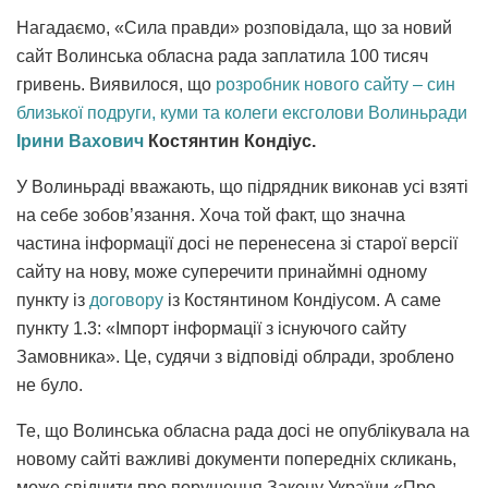
Нагадаємо, «Сила правди» розповідала, що за новий
сайт Волинська обласна рада заплатила 100 тисяч
гривень. Виявилося, що
розробник нового сайту – син
близької подруги, куми та колеги ексголови Волиньради
Ірини Вахович
Костянтин Кондіус.
У Волиньраді вважають, що підрядник виконав усі взяті
на себе зобов’язання. Хоча той факт, що значна
частина інформації досі не перенесена зі старої версії
сайту на нову, може суперечити принаймні одному
пункту із
договору
із Костянтином Кондіусом. А саме
пункту 1.3: «Імпорт інформації з існуючого сайту
Замовника». Це, судячи з відповіді облради, зроблено
не було.
Те, що Волинська обласна рада досі не опублікувала на
новому сайті важливі документи попередніх скликань,
може свідчити про порушення Закону України «Про