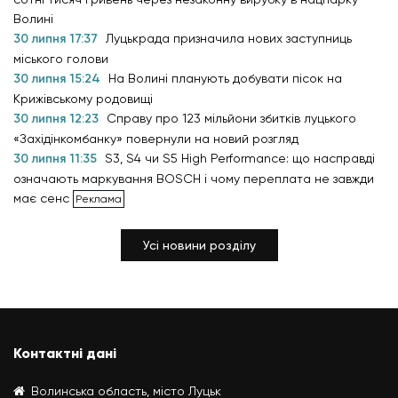
Волині
30 липня 17:37
Луцькрада призначила нових заступниць
міського голови
30 липня 15:24
На Волині планують добувати пісок на
Крижівському родовищі
30 липня 12:23
Справу про 123 мільйони збитків луцького
«Західінкомбанку» повернули на новий розгляд
30 липня 11:35
S3, S4 чи S5 High Performance: що насправді
означають маркування BOSCH і чому переплата не завжди
має сенс
Усі новини розділу
Контактні дані
Волинська область, місто Луцьк