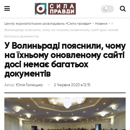
Центр журналістських розслідувань «Сила правди»
>
Новини
>
У
Волиньраді пояснили, чому на їхньому оновленому сайті досі немає
багатьох документів
У Волиньраді пояснили, чому
на їхньому оновленому сайті
досі немає багатьох
документів
Автор:
Юлія Галецька
2 Червня 2023 в 12:15