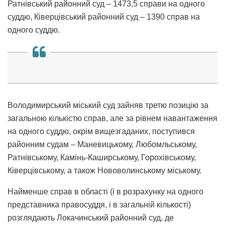
Ратнівський районний суд – 1473,5 справи на одного
суддю, Ківерцівський районний суд – 1390 справ на
одного суддю.
Володимирський міський суд зайняв третю позицію за
загальною кількістю справ, але за рівнем навантаження
на одного суддю, окрім вищезгаданих, поступився
районним судам – Маневицькому, Любомльському,
Ратнівському, Камінь-Каширському, Горохівському,
Ківерцівському, а також Нововолинському міському.
Найменше справ в області (і в розрахунку на одного
представника правосуддя, і в загальній кількості)
розглядають Локачинський районний суд, де