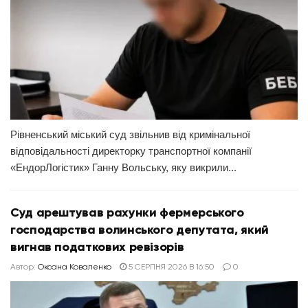
Рівненський міський суд звільнив від кримінальної
відповідальності директорку транспортної компанії
«ЕндорЛогістик» Ганну Вольську, яку викрили...
Суд арештував рахунки фермерського
господарства волинського депутата, який
вигнав податкових ревізорів
Автор:
Оксана Коваленко
5 СЕРПНЯ 2026 В 16:50
0