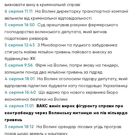
визнавати вину в кримінальній справі
6 серпня 11:11
На Волині директорку транспортної компанії
звільнили від кримінальної відповідальності
5 серпня 16:50
Суд арештував рахунки фермерського
господарства волинського депутата, який вигнав
податкових ревізорів
5 серпня 12:43
З Міноборони та луцького забудовника
стягують майже мільйон гривень пайового внеску за
будівництво ЖК
5 серпня 9:56
Фірмі на Волині, попри змову на тендері,
залишили понад два мільйони гривень за підряд
4 серпня 18:01
На Волині оголосили підозру депутату, який
відправляв підлеглих будувати хату посадовцю Укрзалізниці
4 серпня 16:40
Що відомо про нового керівника Бюро
економічної безпеки на Волині
4 серпня 11:01
ВАКС виніс вирок фігуранту справи про
контрабанду через Волинську митницю на пів мільярда
гривень
3 серпня 18:12
На Волині орендар лісових угідь програв
позов щодо земель у нацпарку