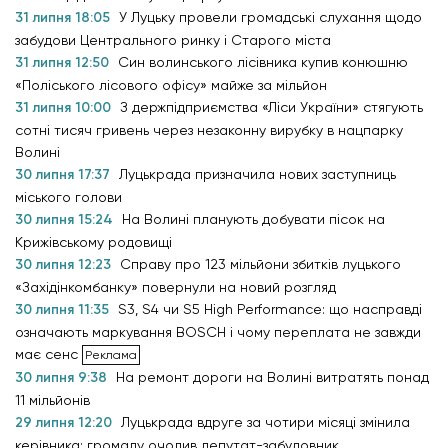
31 липня 18:05
У Луцьку провели громадські слухання щодо
забудови Центрального ринку і Старого міста
31 липня 12:50
Син волинського лісівника купив конюшню
«Поліського лісового офісу» майже за мільйон
31 липня 10:00
З держпідприємства «Ліси України» стягують
сотні тисяч гривень через незаконну вирубку в нацпарку
Волині
30 липня 17:37
Луцькрада призначила нових заступниць
міського голови
30 липня 15:24
На Волині планують добувати пісок на
Крижівському родовищі
30 липня 12:23
Справу про 123 мільйони збитків луцького
«Західінкомбанку» повернули на новий розгляд
30 липня 11:35
S3, S4 чи S5 High Performance: що насправді
означають маркування BOSCH і чому переплата не завжди
має сенс
30 липня 9:38
На ремонт дороги на Волині витратять понад
11 мільйонів
29 липня 12:20
Луцькрада вдруге за чотири місяці змінила
керівника: громаду очолив депутат-забудовник