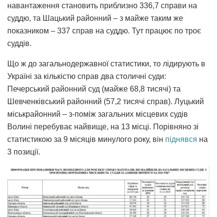
навантаження становить приблизно 336,7 справи на
суддю, та Шацький районний – з майже таким же
показником – 337 справ на суддю. Тут працює по троє
суддів.
Що ж до загальнодержавної статистики, то лідирують в
Україні за кількістю справ два столичні суди:
Печерський районний суд (майже 68,8 тисячі) та
Шевченківський районний (57,2 тисячі справ). Луцький
міськрайонний – з-поміж загальних місцевих судів
Волині перебуває найвище, на 13 місці. Порівняно зі
статистикою за 9 місяців минулого року, він
піднявся
на
3 позиції.