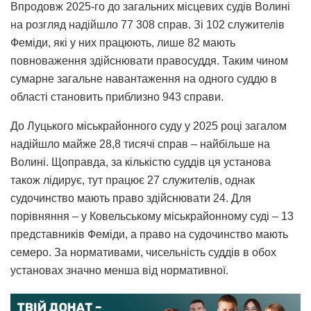
Впродовж 2025-го до загальних місцевих судів Волині
на розгляд надійшло 77 308 справ. Зі 102 служителів
Феміди, які у них працюють, лише 82 мають
повноваження здійснювати правосуддя. Таким чином
сумарне загальне навантаження на одного суддю в
області становить приблизно 943 справи.
До Луцького міськрайонного суду у 2025 році загалом
надійшло майже 28,8 тисячі справ – найбільше на
Волині. Щоправда, за кількістю суддів ця установа
також лідирує, тут працює 27 служителів, однак
судочинство мають право здійснювати 24. Для
порівняння – у Ковельському міськрайонному суді – 13
представників Феміди, а право на судочинство мають
семеро. За нормативами, чисельність суддів в обох
установах значно менша від нормативної.