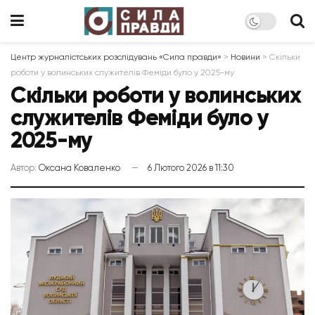
Центр журналістських розслідувань «Сила правди»
>
Новини
>
Скільки
роботи у волинських служителів Феміди було у 2025-му
Скільки роботи у волинських
служителів Феміди було у
2025-му
Автор:
Оксана Коваленко
6 Лютого 2026 в 11:30