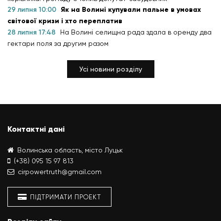
29 липня 10:00
Як на Волині купували пальне в умовах
світової кризи і хто переплатив
28 липня 17:48
На Волині селищна рада здала в оренду два
гектари поля за другим разом
Усі новини розділу
Контактні дані
Волинська область, місто Луцьк
(+38) 095 15 97 813
cirpowertruth@gmail.com
ПІДТРИМАТИ ПРОЕКТ