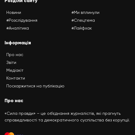
Розділи сайту
Новини
#Ми вплинули
#Розслідування
#Спецтема
#Аналітика
#Лайфхак
Інформація
Про нас
Звіти
Медіакіт
Контакти
Поскаржитися на публікацію
Про нас
«Сила правди» – це об’єднання журналістів, які прагнуть
справедливості та демократичного суспільства без корупції.