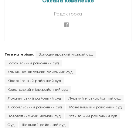
Оксана Коваленко
Редакторка
Теги матеріалу:
Володимирський міський суд
Горохівський районний суд
Камінь-Каширський районний суд
Ківерцівський районний суд
Ковельський міськрайонний суд
Локачинський районний суд
Луцький міськрайонний суд
Любомльський районний суд
Маневицький районний суд
Нововолинський міський суд
Ратнівський районний суд
Суд
Шацький районний суд