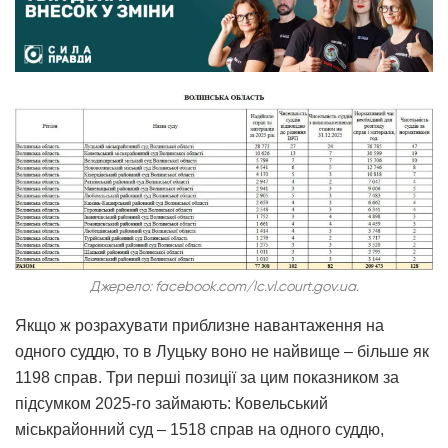
Джерело: facebook.com/lc.vl.court.gov.ua.
Якщо ж розрахувати приблизне навантаження на
одного суддю, то в Луцьку воно не найвище – більше як
1198 справ. Три перші позиції за цим показником за
підсумком 2025-го займають: Ковельський
міськрайонний суд – 1518 справ на одного суддю,