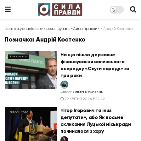
Центр журналістських розслідувань «Сила правди»
>
Андрій Костенко
Позначка:
Андрій Костенко
На що пішло державне
#АНАЛІТИКА
фінансування волинського
осередку «Слуги народу» за
три роки
Автор:
Ольга Юсковець
29 КВІТНЯ 2024 В 14:42
«Ігор Ігорович та інші
ВИБОРИ 2020
депутати», або Як восьме
скликання Луцької міськради
починалося з хору