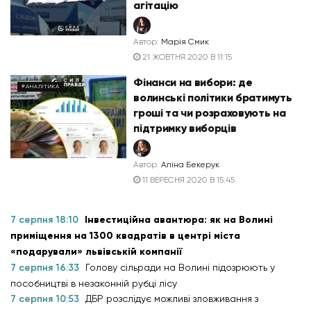
агітацію
Автор:
Марія Смик
21 ЖОВТНЯ 2020 В 11:15
Фінанси на вибори: де
#АНАЛІТИКА
волинські політики братимуть
гроші та чи розраховують на
підтримку виборців
Автор:
Аліна Бекерук
11 ВЕРЕСНЯ 2020 В 15:45
7 серпня 18:10
Інвестиційна авантюра: як на Волині
приміщення на 1300 квадратів в центрі міста
«подарували» львівській компанії
7 серпня 16:33
Голову сільради на Волині підозрюють у
пособництві в незаконній рубці лісу
7 серпня 10:53
ДБР розслідує можливі зловживання з