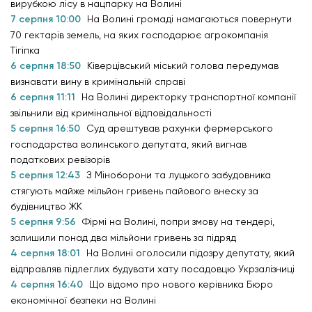
вирубкою лісу в нацпарку на Волині
7 серпня 10:00
На Волині громаді намагаються повернути
70 гектарів земель, на яких господарює агрокомпанія
Тігіпка
6 серпня 18:50
Ківерцівський міський голова передумав
визнавати вину в кримінальній справі
6 серпня 11:11
На Волині директорку транспортної компанії
звільнили від кримінальної відповідальності
5 серпня 16:50
Суд арештував рахунки фермерського
господарства волинського депутата, який вигнав
податкових ревізорів
5 серпня 12:43
З Міноборони та луцького забудовника
стягують майже мільйон гривень пайового внеску за
будівництво ЖК
5 серпня 9:56
Фірмі на Волині, попри змову на тендері,
залишили понад два мільйони гривень за підряд
4 серпня 18:01
На Волині оголосили підозру депутату, який
відправляв підлеглих будувати хату посадовцю Укрзалізниці
4 серпня 16:40
Що відомо про нового керівника Бюро
економічної безпеки на Волині