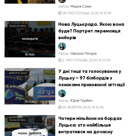
Автор:
Марія Смик
28 ЛИСТОПАДА 2020 В 15:39
Нова Луцькрада. Якою вона
#АНАЛІТИКА
буде? Портрет переможця
виборів
Автор:
Оксана Петрук
2 ЛИСТОПАДА 2020 В 12:00
У дні тиші та голосування у
ВИБОРИ 2020
Луцьку – 97 білбордів з
ознаками прихованої агітації
Автор:
Юрій Горбач
25 ЖОВТНЯ 2020 В 16:45
Чотири мільйони на бордах
#АНАЛІТИКА
Луцька: хто найбільше
витратився на дочасну