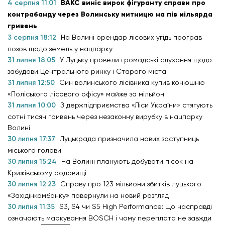
4 серпня 11:01
ВАКС виніс вирок фігуранту справи про
контрабанду через Волинську митницю на пів мільярда
гривень
3 серпня 18:12
На Волині орендар лісових угідь програв
позов щодо земель у нацпарку
31 липня 18:05
У Луцьку провели громадські слухання щодо
забудови Центрального ринку і Старого міста
31 липня 12:50
Син волинського лісівника купив конюшню
«Поліського лісового офісу» майже за мільйон
31 липня 10:00
З держпідприємства «Ліси України» стягують
сотні тисяч гривень через незаконну вирубку в нацпарку
Волині
30 липня 17:37
Луцькрада призначила нових заступниць
міського голови
30 липня 15:24
На Волині планують добувати пісок на
Крижівському родовищі
30 липня 12:23
Справу про 123 мільйони збитків луцького
«Західінкомбанку» повернули на новий розгляд
30 липня 11:35
S3, S4 чи S5 High Performance: що насправді
означають маркування BOSCH і чому переплата не завжди