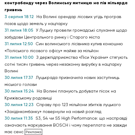
контрабанду через Волинську митницю на пів мільярда
гривень
3 серпня 18:12
На Волині орендар лісових угідь програв
позов щодо земель у нацпарку
31 липня 18:05
У Луцьку провели громадські слухання щодо
забудови Центрального ринку і Старого міста
31 липня 12:50
Син волинського лісівника купив конюшню
«Поліського лісового офісу» майже за мільйон
31 липня 10:00
З держпідприємства «Ліси України» стягують
сотні тисяч гривень через незаконну вирубку в нацпарку
Волині
30 липня 17:37
Луцькрада призначила нових заступниць
міського голови
30 липня 15:24
На Волині планують добувати пісок на
Крижівському родовищі
30 липня 12:23
Справу про 123 мільйони збитків луцького
«Західінкомбанку» повернули на новий розгляд
30 липня 11:35
S3, S4 чи S5 High Performance: що насправді
означають маркування BOSCH і чому переплата не завжди
має сенс