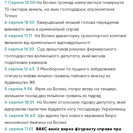
7 Серпня 10:00
На Волині громаді намагаються повернути
70 гектарів земель, на яких господарює агрокомпанія
Тігіпка
6 серпня 18:50
Ківерцівський міський голова передумав
визнавати вину в кримінальній справі
6 серпня 11:11
На Волині директорку транспортної компанії
звільнили від кримінальної відповідальності
5 серпня 16:50
Суд арештував рахунки фермерського
господарства волинського депутата, який вигнав
податкових ревізорів
5 серпня 12:43
З Міноборони та луцького забудовника
стягують майже мільйон гривень пайового внеску за
будівництво ЖК
5 серпня 9:56
Фірмі на Волині, попри змову на тендері,
залишили понад два мільйони гривень за підряд
4 серпня 18:01
На Волині оголосили підозру депутату, який
відправляв підлеглих будувати хату посадовцю Укрзалізниці
4 серпня 16:40
Що відомо про нового керівника Бюро
економічної безпеки на Волині
4 серпня 11:01
ВАКС виніс вирок фігуранту справи про