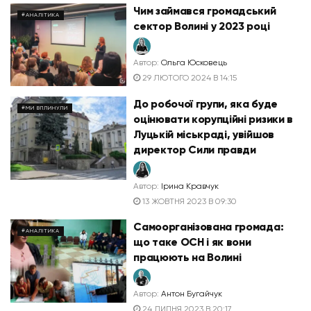
Чим займався громадський
#АНАЛІТИКА
сектор Волині у 2023 році
Автор:
Ольга Юсковець
29 ЛЮТОГО 2024 В 14:15
До робочої групи, яка буде
#МИ ВПЛИНУЛИ
оцінювати корупційні ризики в
Луцькій міськраді, увійшов
директор Сили правди
Автор:
Ірина Кравчук
13 ЖОВТНЯ 2023 В 09:30
Самоорганізована громада:
#АНАЛІТИКА
що таке ОСН і як вони
працюють на Волині
Автор:
Антон Бугайчук
24 ЛИПНЯ 2023 В 20:17