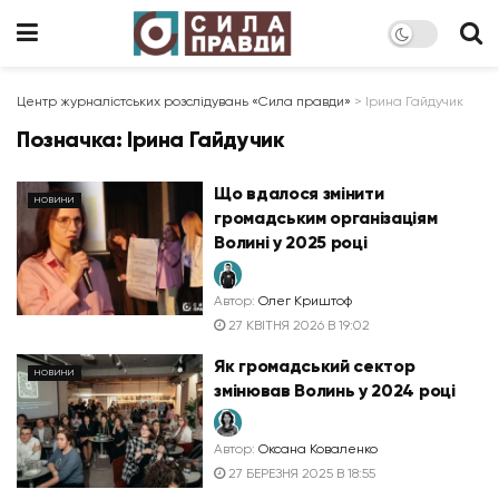
Центр журналістських розслідувань «Сила правди»
>
Ірина Гайдучик
Позначка:
Ірина Гайдучик
Що вдалося змінити
НОВИНИ
громадським організаціям
Волині у 2025 році
Автор:
Олег Криштоф
27 КВІТНЯ 2026 В 19:02
Як громадський сектор
НОВИНИ
змінював Волинь у 2024 році
Автор:
Оксана Коваленко
27 БЕРЕЗНЯ 2025 В 18:55