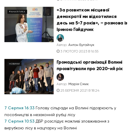
«За розвитком місцевої
#АНАЛІТИКА
демократії ми відкотилися
десь на 5-7 років», – розмова із
Іриною Гайдучик
Автор:
Антон Бугайчук
3 ЛЮТОГО 2023 В 16:55
Громадські організації Волині
НОВИНИ
прозвітували про 2020-ий рік
Автор:
Марія Смик
25 БЕРЕЗНЯ 2021 В 18:24
7 Серпня 16:33
Голову сільради на Волині підозрюють у
пособництві в незаконній рубці лісу
7 Серпня 10:53
ДБР розслідує можливі зловживання з
вирубкою лісу в нацпарку на Волині