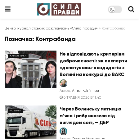
Центр журналістських розслідувань «Сила правди»
>
Контрабанда
Позначка:
Контрабанда
Не відповідають критеріям
#АНАЛІТИКА
доброчесності: як експерти
«допитували» кандидатів з
Волині на конкурсі до ВАКС
Автор:
Антон Філіппов
6 ТРАВНЯ 2026 В 11:40
Через Волинську митницю
НОВИНИ
м’ясо і рибу ввозили під
виглядом солі, – ДБР
Автор:
Оксана Коваленко