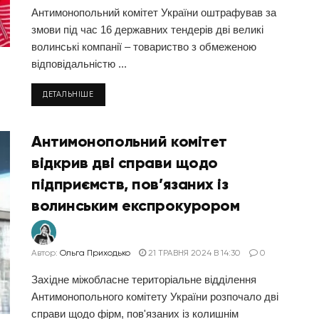
Антимонопольний комітет України оштрафував за
змови під час 16 державних тендерів дві великі
волинські компанії – товариство з обмеженою
відповідальністю ...
ДЕТАЛЬНІШЕ
Антимонопольний комітет
відкрив дві справи щодо
підприємств, пов’язаних із
волинським експрокурором
Автор:
Ольга Приходько
21 ТРАВНЯ 2024 В 14:30
0
Західне міжобласне територіальне відділення
Антимонопольного комітету України розпочало дві
справи щодо фірм, пов'язаних із колишнім