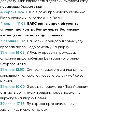
депутату, який відправляв підлеглих будувати хату
посадовцю Укрзалізниці
4 серпня 16:40
Що відомо про нового керівника
Бюро економічної безпеки на Волині
4 серпня 11:01
ВАКС виніс вирок фігуранту
справи про контрабанду через Волинську
митницю на пів мільярда гривень
3 серпня 18:12
На Волині орендар лісових угідь
програв позов щодо земель у нацпарку
31 липня 18:05
У Луцьку провели громадські
слухання щодо забудови Центрального ринку і
Старого міста
31 липня 12:50
Син волинського лісівника купив
конюшню «Поліського лісового офісу» майже за
мільйон
31 липня 10:00
З держпідприємства «Ліси України»
стягують сотні тисяч гривень через незаконну
вирубку в нацпарку Волині
30 липня 17:37
Луцькрада призначила нових
заступниць міського голови