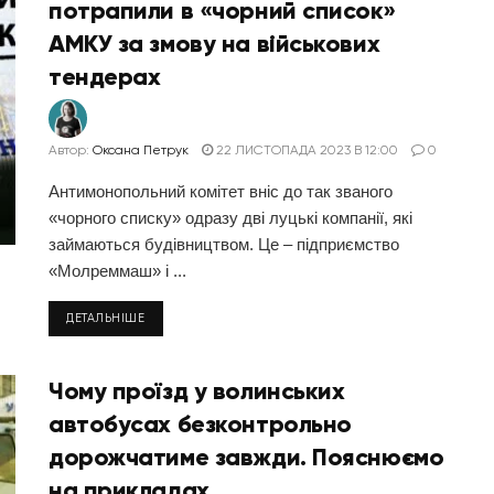
потрапили в «чорний список»
АМКУ за змову на військових
тендерах
Автор:
Оксана Петрук
22 ЛИСТОПАДА 2023 В 12:00
0
Антимонопольний комітет вніс до так званого
«чорного списку» одразу дві луцькі компанії, які
займаються будівництвом. Це – підприємство
«Молреммаш» і ...
ДЕТАЛЬНІШЕ
Чому проїзд у волинських
автобусах безконтрольно
дорожчатиме завжди. Пояснюємо
на прикладах