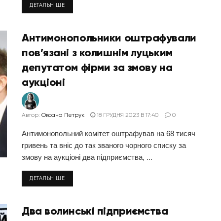
ДЕТАЛЬНІШЕ
Антимонопольники оштрафували
пов’язані з колишнім луцьким
депутатом фірми за змову на
аукціоні
Автор:
Оксана Петрук
18 ГРУДНЯ 2023 В 17:40
0
Антимонопольний комітет оштрафував на 68 тисяч
гривень та вніс до так званого чорного списку за
змову на аукціоні два підприємства, ...
ДЕТАЛЬНІШЕ
Два волинські підприємства