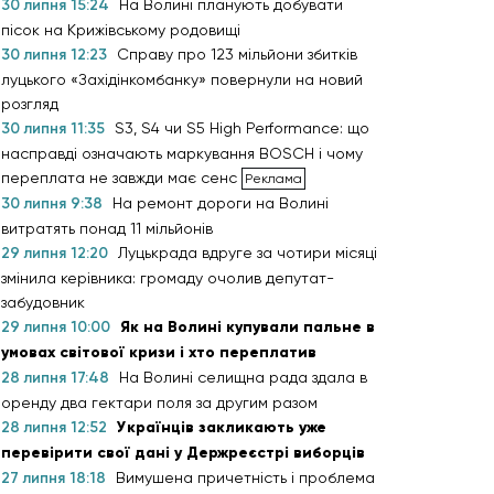
30 липня 15:24
На Волині планують добувати
пісок на Крижівському родовищі
30 липня 12:23
Справу про 123 мільйони збитків
луцького «Західінкомбанку» повернули на новий
розгляд
30 липня 11:35
S3, S4 чи S5 High Performance: що
насправді означають маркування BOSCH і чому
переплата не завжди має сенс
30 липня 9:38
На ремонт дороги на Волині
витратять понад 11 мільйонів
29 липня 12:20
Луцькрада вдруге за чотири місяці
змінила керівника: громаду очолив депутат-
забудовник
29 липня 10:00
Як на Волині купували пальне в
умовах світової кризи і хто переплатив
28 липня 17:48
На Волині селищна рада здала в
оренду два гектари поля за другим разом
28 липня 12:52
Українців закликають уже
перевірити свої дані у Держреєстрі виборців
27 липня 18:18
Вимушена причетність і проблема