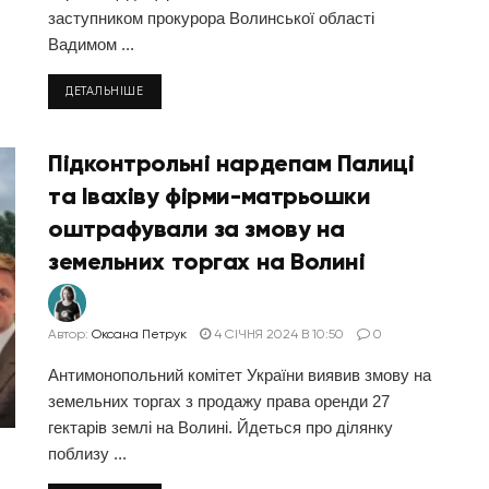
заступником прокурора Волинської області
Вадимом ...
ДЕТАЛЬНІШЕ
Підконтрольні нардепам Палиці
та Івахіву фірми-матрьошки
оштрафували за змову на
земельних торгах на Волині
Автор:
Оксана Петрук
4 СІЧНЯ 2024 В 10:50
0
Антимонопольний комітет України виявив змову на
земельних торгах з продажу права оренди 27
гектарів землі на Волині. Йдеться про ділянку
поблизу ...