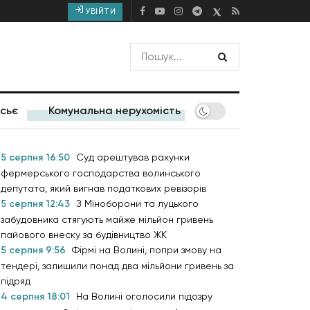
УВІЙТИ
сьє
Комунальна нерухомість
5 серпня 16:50
Суд арештував рахунки
фермерського господарства волинського
депутата, який вигнав податкових ревізорів
5 серпня 12:43
З Міноборони та луцького
забудовника стягують майже мільйон гривень
пайового внеску за будівництво ЖК
5 серпня 9:56
Фірмі на Волині, попри змову на
тендері, залишили понад два мільйони гривень за
підряд
4 серпня 18:01
На Волині оголосили підозру