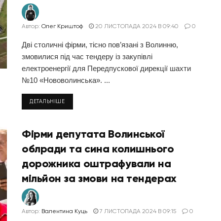
Автор:
Олег Криштоф
20 ЛИСТОПАДА 2024 В 09:40
0
Дві столичні фірми, тісно пов’язані з Волинню,
змовилися під час тендеру із закупівлі
електроенергії для Передпускової дирекції шахти
№10 «Нововолинська». ...
ДЕТАЛЬНІШЕ
Фірми депутата Волинської
облради та сина колишнього
дорожника оштрафували на
мільйон за змови на тендерах
Автор:
Валентина Куць
7 ЛИСТОПАДА 2024 В 09:15
0