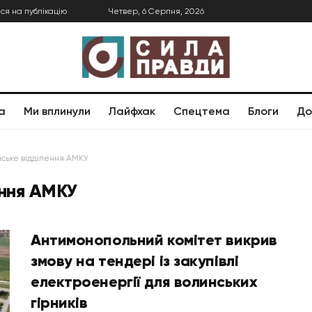
ся на публікацію
Четвер, 6 Серпня, 2026
а
Ми вплинули
Лайфхак
Спецтема
Блоги
До
ське відділення АМКУ
ення АМКУ
Антимонопольний комітет викрив
змову на тендері із закупівлі
електроенергії для волинських
гірників