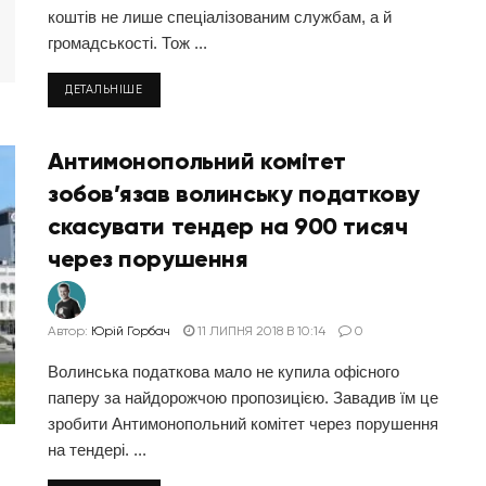
коштів не лише спеціалізованим службам, а й
громадськості. Тож ...
ДЕТАЛЬНІШЕ
Антимонопольний комітет
зобов’язав волинську податкову
скасувати тендер на 900 тисяч
через порушення
Автор:
Юрій Горбач
11 ЛИПНЯ 2018 В 10:14
0
Волинська податкова мало не купила офісного
паперу за найдорожчою пропозицією. Завадив їм це
зробити Антимонопольний комітет через порушення
на тендері. ...