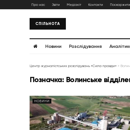
Про нас
Звіти
Медіакіт
Контакти
Поскаржити
СПІЛЬНОТА
Новини
Розслідування
Аналітик
Центр журналістських розслідувань «Сила правди»
>
Волин
Позначка:
Волинське відділ
НОВИНИ