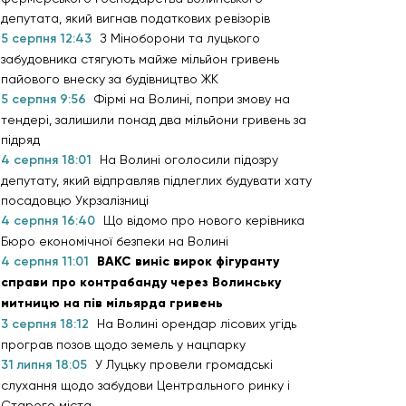
депутата, який вигнав податкових ревізорів
5 серпня 12:43
З Міноборони та луцького
забудовника стягують майже мільйон гривень
пайового внеску за будівництво ЖК
5 серпня 9:56
Фірмі на Волині, попри змову на
тендері, залишили понад два мільйони гривень за
підряд
4 серпня 18:01
На Волині оголосили підозру
депутату, який відправляв підлеглих будувати хату
посадовцю Укрзалізниці
4 серпня 16:40
Що відомо про нового керівника
Бюро економічної безпеки на Волині
4 серпня 11:01
ВАКС виніс вирок фігуранту
справи про контрабанду через Волинську
митницю на пів мільярда гривень
3 серпня 18:12
На Волині орендар лісових угідь
програв позов щодо земель у нацпарку
31 липня 18:05
У Луцьку провели громадські
слухання щодо забудови Центрального ринку і
Старого міста