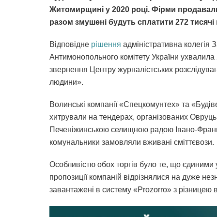
Житомирщині у 2020 році. Фірми продавал
разом змушені будуть сплатити 272 тисячі
Відповідне
рішення
адміністративна колегія З
Антимонопольного комітету України ухвалила 
звернення Центру журналістських розслідува
людини».
Волинські компанії «Спецкомунтех» та «Будів
хитрували на тендерах, організованих Овруць
Печеніжинською селищною радою Івано-Франків
комунальники замовляли вживані сміттєвози.
Особливістю обох торгів було те, що єдиними 
пропозиції компаній відрізнялися на дуже нез
завантажені в систему «Prozorro» з різницею в