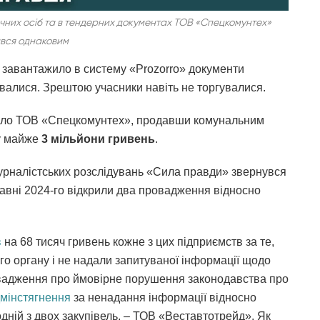
чних осіб та в тендерних документах ТОВ «Спецкомунтех»
вся однаковим
 завантажило в систему «Prozorro» документи
валися.
Зрештою учасники навіть не торгувалися.
було ТОВ «Спецкомунтех», продавши комунальним
му майже
3 мільйони гривень
.
урналістських розслідувань «Сила правди» звернувся
равні 2024-го відкрили два провадження відносно
в
на 68 тисяч гривень кожне з цих підприємств за те,
о органу і не надали запитуваної інформації щодо
ровадження про ймовірне порушення законодавства про
дмінстягнення
за ненадання інформації відносно
одній з двох закупівель, – ТОВ «Веставтотрейд». Як