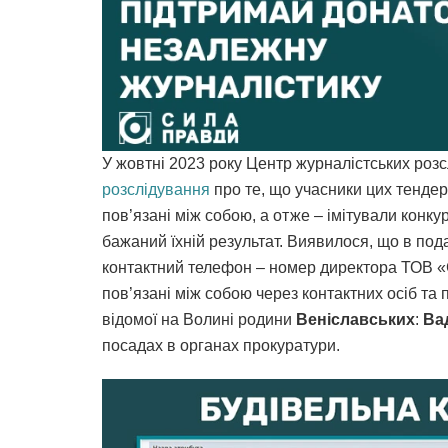
У жовтні 2023 року Центр журналістських роз
розслідування
про те, що учасники цих тенде
пов’язані між собою, а отже – імітували конк
бажаний їхній результат. Виявилося, що в под
контактний телефон – номер директора ТОВ 
пов’язані між собою через контактних осіб та
відомої на Волині родини
Веніславських
:
Ва
посадах в органах прокуратури.