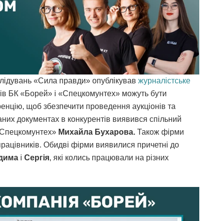
слідувань «Сила правди» опублікував
журналістське
рів БК «Борей» і «Спецкомунтех» можуть бути
уренцію, щоб збезпечити проведення аукціонів та
аних документах в конкурентів виявився спільний
«Спецкомунтех»
Михайла Бухарова.
Також фірми
 працівників. Обидві фірми виявилися причетні до
дима
і
Сергія
, які колись працювали на різних