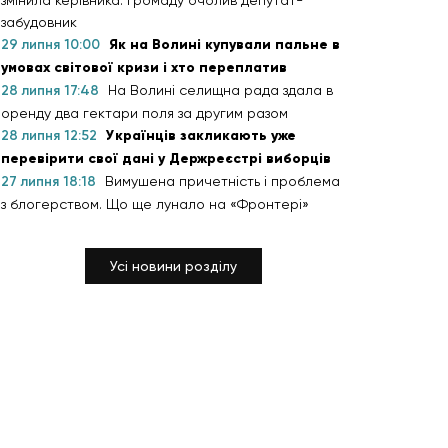
змінила керівника: громаду очолив депутат-
забудовник
29 липня 10:00
Як на Волині купували пальне в
умовах світової кризи і хто переплатив
28 липня 17:48
На Волині селищна рада здала в
оренду два гектари поля за другим разом
28 липня 12:52
Українців закликають уже
перевірити свої дані у Держреєстрі виборців
27 липня 18:18
Вимушена причетність і проблема
з блогерством. Що ще лунало на «Фронтері»
Усі новини розділу