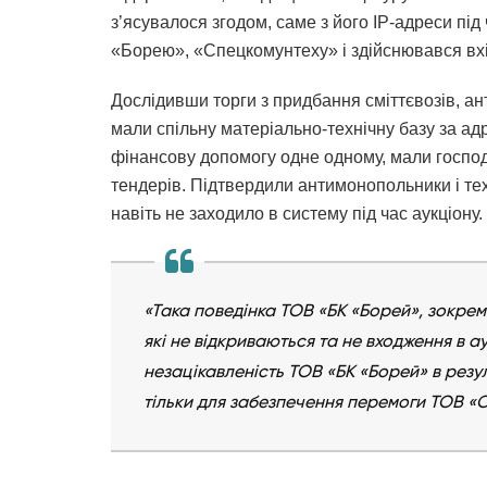
з’ясувалося згодом, саме з його IP-адреси під
«Борею», «Спецкомунтеху» і здійснювався вхід
Дослідивши торги з придбання сміттєвозів, а
мали спільну матеріально-технічну базу за а
фінансову допомогу одне одному, мали господа
тендерів. Підтвердили антимонопольники і тех
навіть не заходило в систему під час аукціону.
«Така поведінка ТОВ «БК «Борей», зокрема
які не відкриваються та не входження в ау
незацікавленість ТОВ «БК «Борей» в резу
тільки для забезпечення перемоги ТОВ «