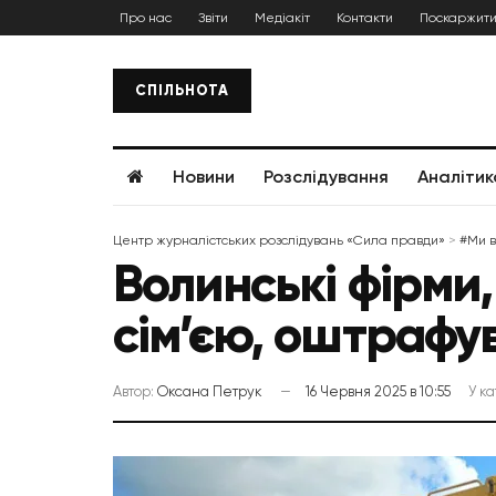
Про нас
Звіти
Медіакіт
Контакти
Поскаржити
СПІЛЬНОТА
Новини
Розслідування
Аналітик
Центр журналістських розслідувань «Сила правди»
>
#Ми 
Волинські фірми
сім’єю, оштрафу
Автор:
Оксана Петрук
16 Червня 2025 в 10:55
У ка