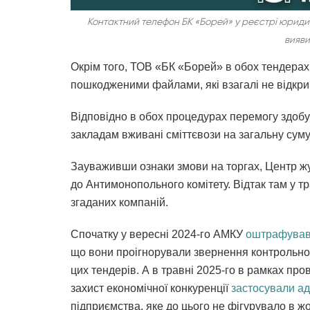
Контактний телефон БК «Борей» у реєстрі юриди
вияви
Окрім того, ТОВ «БК «Борей» в обох тендерах
пошкодженими файлами, які взагалі не відкри
Відповідно в обох процедурах перемогу здо
закладам вживані сміттєвози на загальну су
Зауваживши ознаки змови на торгах, Центр ж
до Антимонопольного комітету. Відтак там у т
згаданих компаній.
Спочатку у вересні 2024-го АМКУ
оштрафува
що вони проігнорували звернення контрольног
цих тендерів. А в травні 2025-го в рамках п
захист економічної конкуренції
застосували а
підприємства, яке до цього не фігурувало в ж