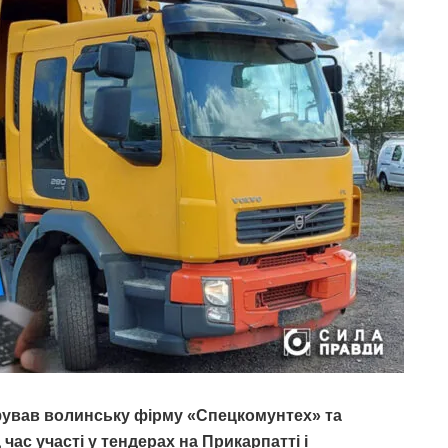
ував волинську фірму «Спецкомунтех» та
час участі у тендерах на Прикарпатті і