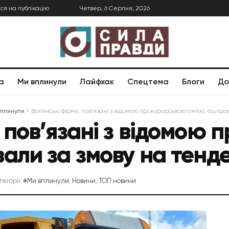
ся на публікацію
Четвер, 6 Серпня, 2026
а
Ми вплинули
Лайфхак
Спецтема
Блоги
До
вплинули
>
Волинські фірми, пов’язані з відомою прокурорською сім’єю, оштр
, пов’язані з відомою
вали за змову на тенд
тегорії:
#Ми вплинули
,
Новини
,
ТОП новини