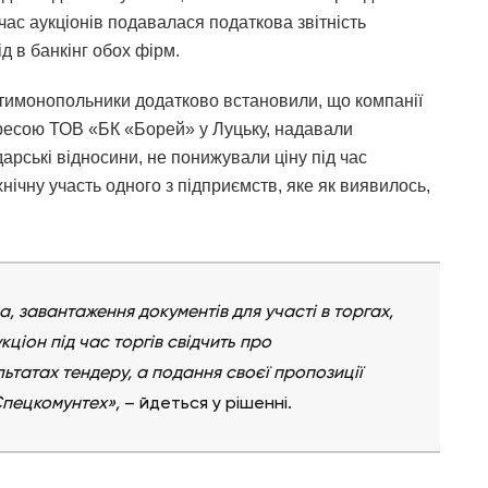
 час аукціонів подавалася податкова звітність
 в банкінг обох фірм.
нтимонопольники додатково встановили, що компанії
дресою ТОВ «БК «Борей» у Луцьку, надавали
рські відносини, не понижували ціну під час
нічну участь одного з підприємств, яке як виявилось,
, завантаження документів для участі в торгах,
кціон під час торгів свідчить про
льтатах тендеру, а подання своєї пропозиції
Спецкомунтех»,
– йдеться у рішенні.