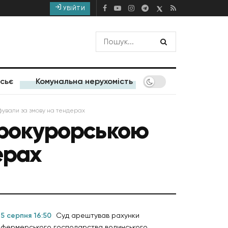
УВІЙТИ
сьє
Комунальна нерухомість
афували за змову на тендерах
 прокурорською
ерах
5 серпня 16:50
Суд арештував рахунки
фермерського господарства волинського