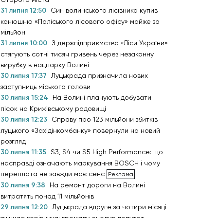
31 липня 12:50
Син волинського лісівника купив
конюшню «Поліського лісового офісу» майже за
мільйон
31 липня 10:00
З держпідприємства «Ліси України»
стягують сотні тисяч гривень через незаконну
вирубку в нацпарку Волині
30 липня 17:37
Луцькрада призначила нових
заступниць міського голови
30 липня 15:24
На Волині планують добувати
пісок на Крижівському родовищі
30 липня 12:23
Справу про 123 мільйони збитків
луцького «Західінкомбанку» повернули на новий
розгляд
30 липня 11:35
S3, S4 чи S5 High Performance: що
насправді означають маркування BOSCH і чому
переплата не завжди має сенс
30 липня 9:38
На ремонт дороги на Волині
витратять понад 11 мільйонів
29 липня 12:20
Луцькрада вдруге за чотири місяці