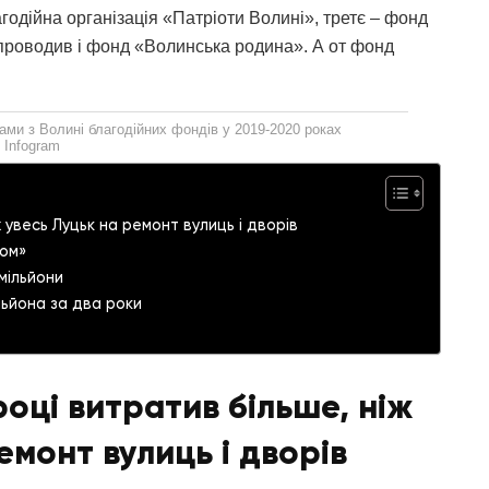
годійна організація «Патріоти Волині», третє – фонд
проводив і фонд «Волинська родина». А от фонд
ами з Волині благодійних фондів у 2019-2020 роках
Infogram
 увесь Луцьк на ремонт вулиць і дворів
зом»
мільйони
льйона за два роки
оці витратив більше, ніж
емонт вулиць і дворів