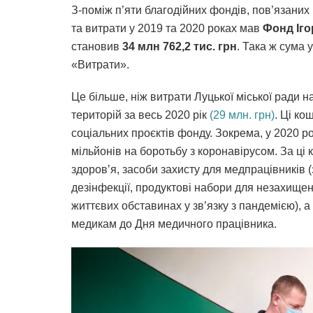
З-поміж п’яти благодійних фондів, пов’язаних
та витрати у 2019 та 2020 роках мав
Фонд Іго
становив
34 млн 762,2 тис. грн
. Така ж сума 
«Витрати».
Це більше, ніж витрати Луцької міської ради 
територій за весь 2020 рік
(29 млн. грн)
. Ці ко
соціальних проєктів фонду. Зокрема, у 2020 р
мільйонів на боротьбу з коронавірусом. За ці
здоров’я, засоби захисту для медпрацівників (
дезінфекції, продуктові набори для незахищен
життєвих обставинах у зв’язку з пандемією), 
медикам до Дня медичного працівника.