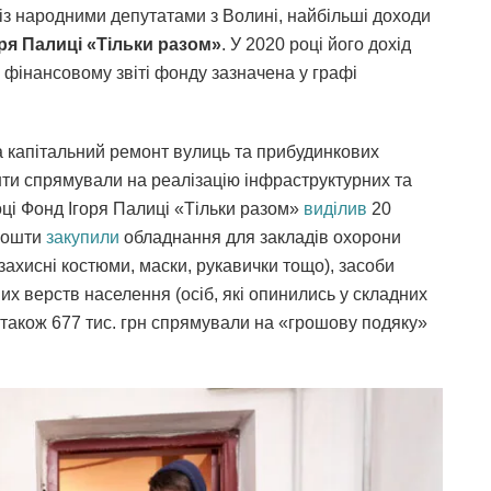
 із народними депутатами з Волині, найбільші доходи
ря Палиці «Тільки разом»
. У 2020 році його дохід
у фінансовому звіті фонду зазначена у графі
на капітальний ремонт вулиць та прибудинкових
шти спрямували на реалізацію інфраструктурних та
оці Фонд Ігоря Палиці «Тільки разом»
виділив
20
 кошти
закупили
обладнання для закладів охорони
захисні костюми, маски, рукавички тощо), засоби
их верств населення (осіб, які опинились у складних
а також 677 тис. грн спрямували на «грошову подяку»