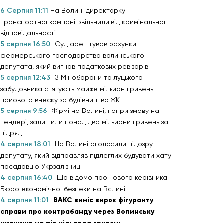
6 Серпня 11:11
На Волині директорку
транспортної компанії звільнили від кримінальної
відповідальності
5 серпня 16:50
Суд арештував рахунки
фермерського господарства волинського
депутата, який вигнав податкових ревізорів
5 серпня 12:43
З Міноборони та луцького
забудовника стягують майже мільйон гривень
пайового внеску за будівництво ЖК
5 серпня 9:56
Фірмі на Волині, попри змову на
тендері, залишили понад два мільйони гривень за
підряд
4 серпня 18:01
На Волині оголосили підозру
депутату, який відправляв підлеглих будувати хату
посадовцю Укрзалізниці
4 серпня 16:40
Що відомо про нового керівника
Бюро економічної безпеки на Волині
4 серпня 11:01
ВАКС виніс вирок фігуранту
справи про контрабанду через Волинську
митницю на пів мільярда гривень