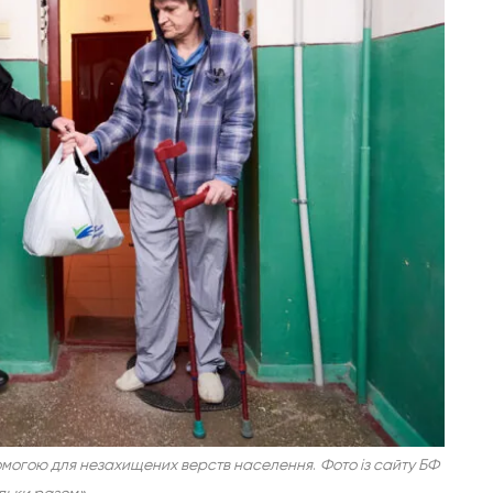
опомогою для незахищених верств населення
.
Фото із сайту БФ