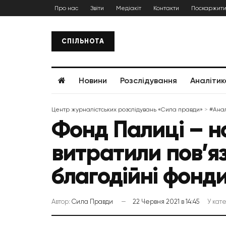
Про нас
Звіти
Медіакіт
Контакти
Поскаржити
СПІЛЬНОТА
Новини
Розслідування
Аналітик
Центр журналістських розслідувань «Сила правди»
>
#Анал
Фонд Палиці – на
витратили пов’я
благодійні фонди
Автор:
Сила Правди
22 Червня 2021 в 14:45
У кате