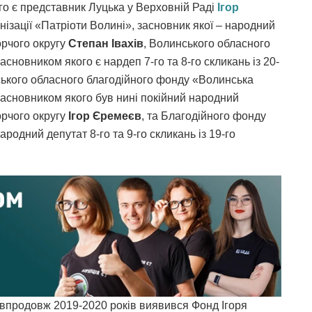
го є представник Луцька у Верховній Раді
Ігор
анізації «Патріоти Волині», засновник якої – народний
борчого округу
Степан Івахів
, Волинського обласного
сновником якого є нардеп 7-го та 8-го скликань із 20-
ського обласного благодійного фонду «Волинська
асновником якого був нині покійний народний
борчого округу
Ігор Єремеєв
, та Благодійного фонду
одний депутат 8-го та 9-го скликань із 19-го
впродовж 2019-2020 років виявився Фонд Ігоря