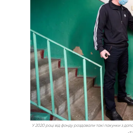
У 2020 році від фонду роздавали такі пакунки з д