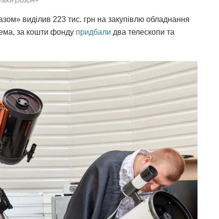
ільки разом»
азом» виділив 223 тис. грн на закупівлю обладнання
рема, за кошти фонду
придбали
два телескопи та