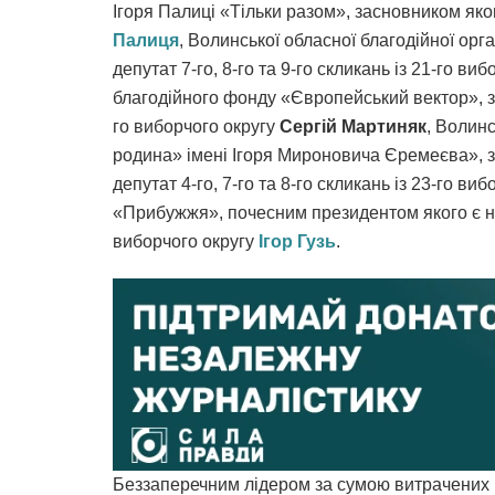
Ігоря Палиці «Тільки разом», засновником яко
Палиця
, Волинської обласної благодійної орг
депутат 7-го, 8-го та 9-го скликань із 21-го ви
благодійного фонду «Європейський вектор», за
го виборчого округу
Сергій Мартиняк
, Волин
родина» імені Ігоря Мироновича Єремеєва», з
депутат 4-го, 7-го та 8-го скликань із 23-го ви
«Прибужжя», почесним президентом якого є нар
виборчого округу
Ігор Гузь
.
Беззаперечним лідером за сумою витрачених 