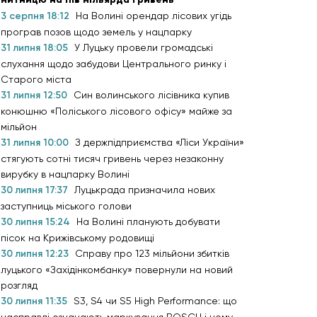
3 серпня 18:12
На Волині орендар лісових угідь
програв позов щодо земель у нацпарку
31 липня 18:05
У Луцьку провели громадські
слухання щодо забудови Центрального ринку і
Старого міста
31 липня 12:50
Син волинського лісівника купив
конюшню «Поліського лісового офісу» майже за
мільйон
31 липня 10:00
З держпідприємства «Ліси України»
стягують сотні тисяч гривень через незаконну
вирубку в нацпарку Волині
30 липня 17:37
Луцькрада призначила нових
заступниць міського голови
30 липня 15:24
На Волині планують добувати
пісок на Крижівському родовищі
30 липня 12:23
Справу про 123 мільйони збитків
луцького «Західінкомбанку» повернули на новий
розгляд
30 липня 11:35
S3, S4 чи S5 High Performance: що