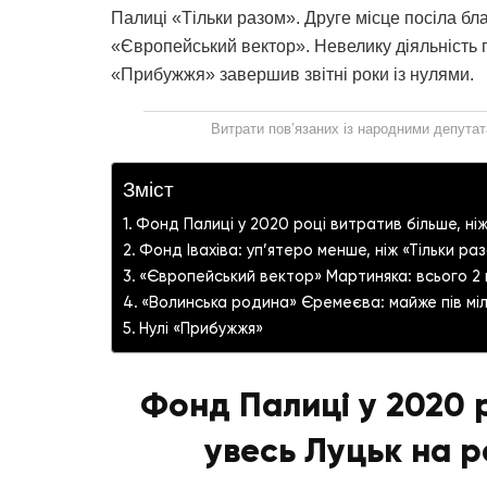
Палиці «Тільки разом». Друге місце посіла бла
«Європейський вектор». Невелику діяльність 
«Прибужжя» завершив звітні роки із нулями.
Витрати пов’язаних із народними депутат
Зміст
Фонд Палиці у 2020 році витратив більше, ніж
Фонд Івахіва: уп’ятеро менше, ніж «Тільки ра
«Європейський вектор» Мартиняка: всього 2 
«Волинська родина» Єремеєва: майже пів мі
Нулі «Прибужжя»
Фонд Палиці у 2020 р
увесь Луцьк на р