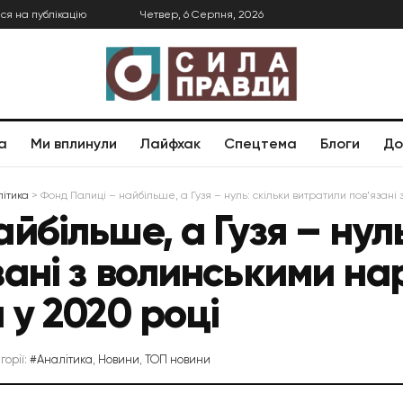
ся на публікацію
Четвер, 6 Серпня, 2026
а
Ми вплинули
Лайфхак
Спецтема
Блоги
До
ітика
>
Фонд Палиці – найбільше, а Гузя – нуль: скільки витратили пов’язан
йбільше, а Гузя – нуль
зані з волинськими н
 у 2020 році
горії:
#Аналітика
,
Новини
,
ТОП новини