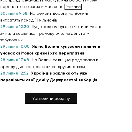
насправді означають маркування BOSCH і чому
переплата не завжди має сенс
30 липня 9:38
На ремонт дороги на Волині
витратять понад 11 мільйонів
29 липня 12:20
Луцькрада вдруге за чотири місяці
змінила керівника: громаду очолив депутат-
забудовник
29 липня 10:00
Як на Волині купували пальне в
умовах світової кризи і хто переплатив
28 липня 17:48
На Волині селищна рада здала в
оренду два гектари поля за другим разом
28 липня 12:52
Українців закликають уже
перевірити свої дані у Держреєстрі виборців
Усі новини розділу