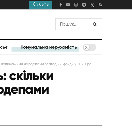
УВІЙТИ
сьє
Комунальна нерухомість
і з волинськими нардепами благодійні фонди у 2020 році
: скільки
ардепами