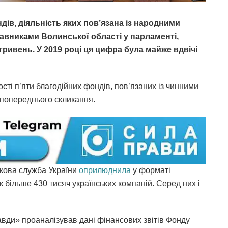
ів, діяльність яких пов’язана із народними
тавниками Волинської області у парламенті,
 гривень. У 2019 році ця цифра була майже вдвічі
сті п’яти благодійних фондів, пов’язаних із чинними
 попереднього скликання.
ткова служба України
оприлюднила
у форматі
ік більше 430 тисяч українських компаній. Серед них і
вди» проаналізував дані фінансових звітів Фонду