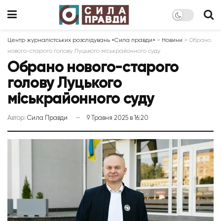
Центр журналістських розслідувань «Сила правди»
>
Новини
>
Обрано
нового-старого голову Луцького міськрайонного суду
Обрано нового-старого
голову Луцького
міськрайонного суду
Автор:
Сила Правди
9 Травня 2025 в 16:20