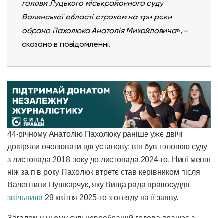
голови Луцького міськрайонного суду
Волинської області строком на три роки
обрано Пахолюка Анатолія Михайловича
», –
сказано в повідомленні.
44-річному Анатолію Пахолюку раніше уже двічі
довіряли очолювати цю установу: він був головою суду
з листопада 2018 року до листопада 2024-го. Нині менш
ніж за пів року Пахолюк втретє став керівником після
Валентини Пушкарчук, яку Вища рада правосуддя
звільнила
29 квітня 2025-го з огляду на її заяву.
Загалом у цьому суді новообраний голова працює з