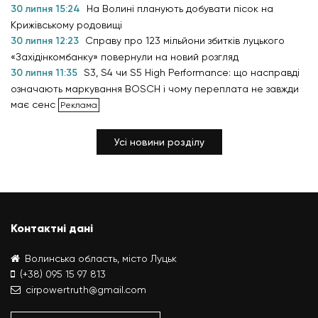
30 липня 15:24
На Волині планують добувати пісок на
Крижівському родовищі
30 липня 12:23
Справу про 123 мільйони збитків луцького
«Західінкомбанку» повернули на новий розгляд
30 липня 11:35
S3, S4 чи S5 High Performance: що насправді
означають маркування BOSCH і чому переплата не завжди
має сенс
Усі новини розділу
Контактні дані
Волинська область, місто Луцьк
(+38) 095 15 97 813
cirpowertruth@gmail.com