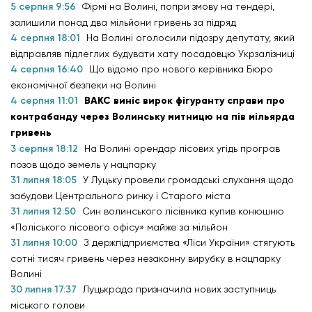
5 серпня 9:56
Фірмі на Волині, попри змову на тендері,
залишили понад два мільйони гривень за підряд
4 серпня 18:01
На Волині оголосили підозру депутату, який
відправляв підлеглих будувати хату посадовцю Укрзалізниці
4 серпня 16:40
Що відомо про нового керівника Бюро
економічної безпеки на Волині
4 серпня 11:01
ВАКС виніс вирок фігуранту справи про
контрабанду через Волинську митницю на пів мільярда
гривень
3 серпня 18:12
На Волині орендар лісових угідь програв
позов щодо земель у нацпарку
31 липня 18:05
У Луцьку провели громадські слухання щодо
забудови Центрального ринку і Старого міста
31 липня 12:50
Син волинського лісівника купив конюшню
«Поліського лісового офісу» майже за мільйон
31 липня 10:00
З держпідприємства «Ліси України» стягують
сотні тисяч гривень через незаконну вирубку в нацпарку
Волині
30 липня 17:37
Луцькрада призначила нових заступниць
міського голови