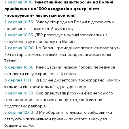
7 серпня 18:10
Інвестиційна авантюра: як на Волині
приміщення на 1300 квадратів в центрі міста
«подарували» львівській компанії
7 серпня 16:33
Голову сільради на Волині підозрюють у
пособництві в незаконній рубці лісу
7 серпня 10:53
ДБР розслідує можливі зловживання з
вирубкою лісу в нацпарку на Волині
7 серпня 10:00
На Волині громаді намагаються повернути
70 гектарів земель, на яких господарює агрокомпанія
Тігіпка
6 серпня 18:50
Ківерцівський міський голова передумав
визнавати вину в кримінальній справі
6 серпня 11:11
На Волині директорку транспортної компанії
звільнили від кримінальної відповідальності
5 серпня 16:50
Суд арештував рахунки фермерського
господарства волинського депутата, який вигнав
податкових ревізорів
5 серпня 12:43
З Міноборони та луцького забудовника
стягують майже мільйон гривень пайового внеску за
будівництво ЖК