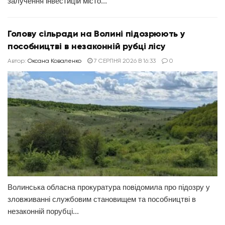
залучення інвестицій місто...
Голову сільради на Волині підозрюють у
пособництві в незаконній рубці лісу
Автор:
Оксана Коваленко
7 СЕРПНЯ 2026 В 16:33
0
Волинська обласна прокуратура повідомила про підозру у
зловживанні службовим становищем та пособництві в
незаконній порубці...