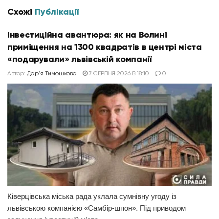
Схожі
Публікації
Інвестиційна авантюра: як на Волині
приміщення на 1300 квадратів в центрі міста
«подарували» львівській компанії
Автор:
Дар'я Тимошкова
7 СЕРПНЯ 2026 В 18:10
0
Ківерцівська міська рада уклала сумнівну угоду із
львівською компанією «Самбір-шпон». Під приводом