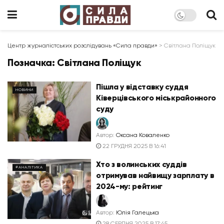
Центр журналістських розслідувань «Сила правди»
>
Світлана Поліщук
Позначка:
Світлана Поліщук
Пішла у відставку суддя
НОВИНИ
Ківерцівського міськрайонного
суду
Автор:
Оксана Коваленко
22 ГРУДНЯ 2025 В 16:41
Хто з волинських суддів
#АНАЛІТИКА
отримував найвищу зарплату в
2024-му: рейтинг
Автор:
Юлія Галецька
28 СЕРПНЯ 2025 В 17:45