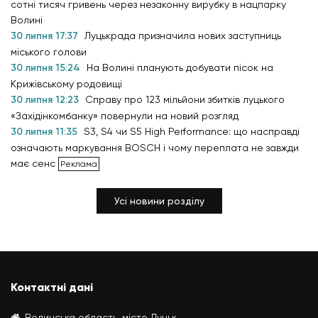
сотні тисяч гривень через незаконну вирубку в нацпарку
Волині
30 липня 17:37
Луцькрада призначила нових заступниць
міського голови
30 липня 15:24
На Волині планують добувати пісок на
Крижівському родовищі
30 липня 12:23
Справу про 123 мільйони збитків луцького
«Західінкомбанку» повернули на новий розгляд
30 липня 11:35
S3, S4 чи S5 High Performance: що насправді
означають маркування BOSCH і чому переплата не завжди
має сенс
Усі новини розділу
Контактні дані
Волинська область, місто Луцьк