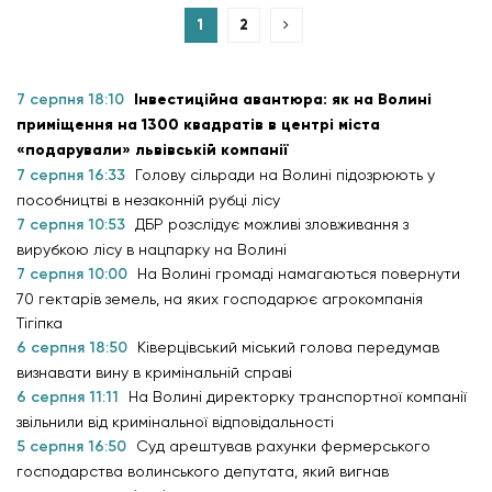
1
2
7 серпня 18:10
Інвестиційна авантюра: як на Волині
приміщення на 1300 квадратів в центрі міста
«подарували» львівській компанії
7 серпня 16:33
Голову сільради на Волині підозрюють у
пособництві в незаконній рубці лісу
7 серпня 10:53
ДБР розслідує можливі зловживання з
вирубкою лісу в нацпарку на Волині
7 серпня 10:00
На Волині громаді намагаються повернути
70 гектарів земель, на яких господарює агрокомпанія
Тігіпка
6 серпня 18:50
Ківерцівський міський голова передумав
визнавати вину в кримінальній справі
6 серпня 11:11
На Волині директорку транспортної компанії
звільнили від кримінальної відповідальності
5 серпня 16:50
Суд арештував рахунки фермерського
господарства волинського депутата, який вигнав