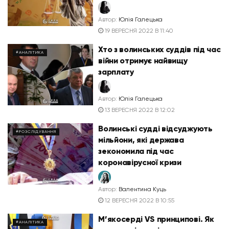
Автор:
Юлія Галецька
19 ВЕРЕСНЯ 2022 В 11:40
Хто з волинських суддів під час
#АНАЛІТИКА
війни отримує найвищу
зарплату
Автор:
Юлія Галецька
13 ВЕРЕСНЯ 2022 В 12:02
Волинські судді відсуджують
#РОЗСЛІДУВАННЯ
мільйони, які держава
зекономила під час
коронавірусної кризи
Автор:
Валентина Куць
12 ВЕРЕСНЯ 2022 В 10:55
М’якосерді VS принципові. Як
#АНАЛІТИКА