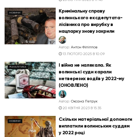
Кримінальну справу
НОВИНИ
волинського ексдепутата-
лісівника про вирубку в
нацпарку знову закрили
Автор:
Антон Філіппов
13 ЛЮТОГО 2025 В 10:09
І війна не налякала. Як
#АНАЛІТИКА
волинські суди карали
нетверезих водіїв у 2022-му
(ОНОВЛЕНО)
Автор:
Оксана Петрук
20 КВІТНЯ 2023 В 15:35
Скільки матеріальної допомоги
НОВИНИ
виплатили волинським суддям
у 2022 році