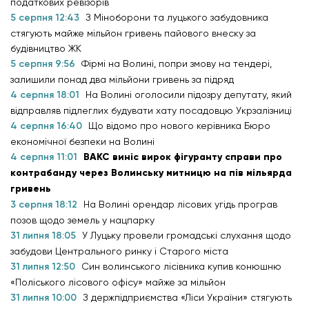
податкових ревізорів
5 серпня 12:43
З Міноборони та луцького забудовника
стягують майже мільйон гривень пайового внеску за
будівництво ЖК
5 серпня 9:56
Фірмі на Волині, попри змову на тендері,
залишили понад два мільйони гривень за підряд
4 серпня 18:01
На Волині оголосили підозру депутату, який
відправляв підлеглих будувати хату посадовцю Укрзалізниці
4 серпня 16:40
Що відомо про нового керівника Бюро
економічної безпеки на Волині
4 серпня 11:01
ВАКС виніс вирок фігуранту справи про
контрабанду через Волинську митницю на пів мільярда
гривень
3 серпня 18:12
На Волині орендар лісових угідь програв
позов щодо земель у нацпарку
31 липня 18:05
У Луцьку провели громадські слухання щодо
забудови Центрального ринку і Старого міста
31 липня 12:50
Син волинського лісівника купив конюшню
«Поліського лісового офісу» майже за мільйон
31 липня 10:00
З держпідприємства «Ліси України» стягують