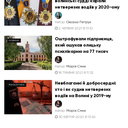
волинські судді карали
нетверезих водіїв у 2020-ому
Автор:
Оксана Петрук
2 ЧЕРВНЯ 2021 В 13:10
Оштрафували підприємця,
НОВИНИ
який ошукав олицьку
психлікарню на 77 тисяч
Автор:
Марія Смик
18 ТРАВНЯ 2021 В 11:32
Невблаганні й добросердні:
#АНАЛІТИКА
хто і як судив нетверезих
водіїв на Волині у 2019-му
Автор:
Марія Смик
30 КВІТНЯ 2020 В 13:40