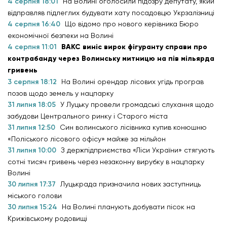
4 серпня 18:01
На Волині оголосили підозру депутату, який
відправляв підлеглих будувати хату посадовцю Укрзалізниці
4 серпня 16:40
Що відомо про нового керівника Бюро
економічної безпеки на Волині
4 серпня 11:01
ВАКС виніс вирок фігуранту справи про
контрабанду через Волинську митницю на пів мільярда
гривень
3 серпня 18:12
На Волині орендар лісових угідь програв
позов щодо земель у нацпарку
31 липня 18:05
У Луцьку провели громадські слухання щодо
забудови Центрального ринку і Старого міста
31 липня 12:50
Син волинського лісівника купив конюшню
«Поліського лісового офісу» майже за мільйон
31 липня 10:00
З держпідприємства «Ліси України» стягують
сотні тисяч гривень через незаконну вирубку в нацпарку
Волині
30 липня 17:37
Луцькрада призначила нових заступниць
міського голови
30 липня 15:24
На Волині планують добувати пісок на
Крижівському родовищі