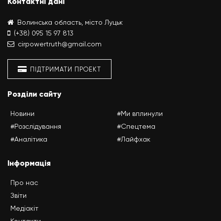
Контактні дані
Волинська область, місто Луцьк
(+38) 095 15 97 813
cirpowertruth@gmail.com
ПІДТРИМАТИ ПРОЕКТ
Розділи сайту
Новини
#Ми вплинули
#Розслідування
#Спецтема
#Аналітика
#Лайфхак
Інформація
Про нас
Звіти
Медіакіт