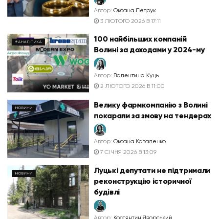
Автор:
Оксана Петрук
3 ЛЮТОГО 2026 В 17:11
100 найбільших компаній
#АНАЛІТИКА
Волині за доходами у 2024-му
Автор:
Валентина Куць
2 ЛЮТОГО 2026 В 11:00
Велику фармкомпанію з Волині
НОВИНИ
покарали за змову на тендерах
Автор:
Оксана Коваленко
7 СІЧНЯ 2026 В 13:09
Луцькі депутати не підтримали
НОВИНИ
реконструкцію історичної
будівлі
Автор:
Костянтин Яворський