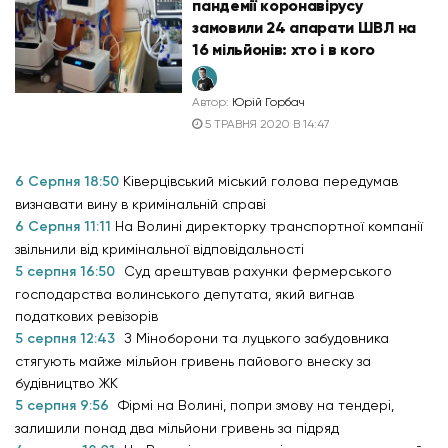
пандемії коронавірусу
замовили 24 апарати ШВЛ на
16 мільйонів: хто і в кого
Автор:
Юрій Горбач
5 ТРАВНЯ 2020 В 14:47
6 Серпня 18:50
Ківерцівський міський голова передумав
визнавати вину в кримінальній справі
6 Серпня 11:11
На Волині директорку транспортної компанії
звільнили від кримінальної відповідальності
5 серпня 16:50
Суд арештував рахунки фермерського
господарства волинського депутата, який вигнав
податкових ревізорів
5 серпня 12:43
З Міноборони та луцького забудовника
стягують майже мільйон гривень пайового внеску за
будівництво ЖК
5 серпня 9:56
Фірмі на Волині, попри змову на тендері,
залишили понад два мільйони гривень за підряд