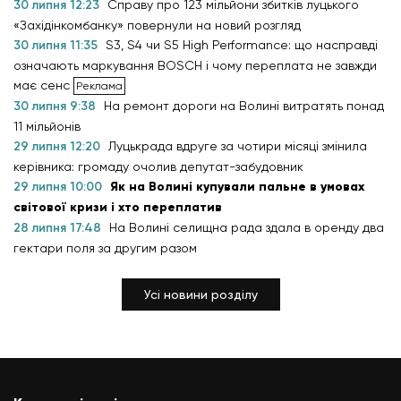
30 липня 12:23
Справу про 123 мільйони збитків луцького
«Західінкомбанку» повернули на новий розгляд
30 липня 11:35
S3, S4 чи S5 High Performance: що насправді
означають маркування BOSCH і чому переплата не завжди
має сенс
30 липня 9:38
На ремонт дороги на Волині витратять понад
11 мільйонів
29 липня 12:20
Луцькрада вдруге за чотири місяці змінила
керівника: громаду очолив депутат-забудовник
29 липня 10:00
Як на Волині купували пальне в умовах
світової кризи і хто переплатив
28 липня 17:48
На Волині селищна рада здала в оренду два
гектари поля за другим разом
Усі новини розділу