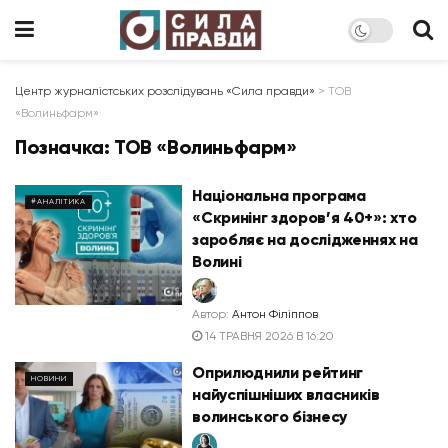
Центр журналістських розслідувань «Сила правди»
>
ТОВ
«Волиньфарм»
Позначка:
ТОВ «Волиньфарм»
Національна програма
#АНАЛІТИКА
«Скринінг здоров’я 40+»: хто
заробляє на дослідженнях на
Волині
Автор:
Антон Філіппов
14 ТРАВНЯ 2026 В 16:20
Оприлюднили рейтинг
НОВИНИ
найуспішніших власників
волинського бізнесу