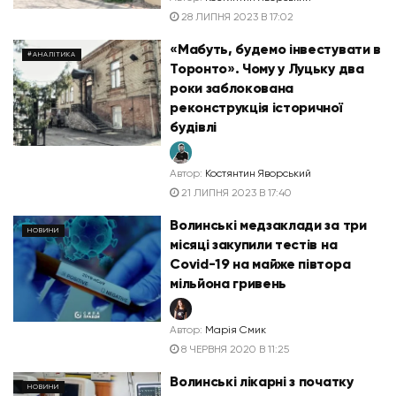
28 ЛИПНЯ 2023 В 17:02
«Мабуть, будемо інвестувати в
#АНАЛІТИКА
Торонто». Чому у Луцьку два
роки заблокована
реконструкція історичної
будівлі
Автор:
Костянтин Яворський
21 ЛИПНЯ 2023 В 17:40
Волинські медзаклади за три
НОВИНИ
місяці закупили тестів на
Covid-19 на майже півтора
мільйона гривень
Автор:
Марія Смик
8 ЧЕРВНЯ 2020 В 11:25
Волинські лікарні з початку
НОВИНИ