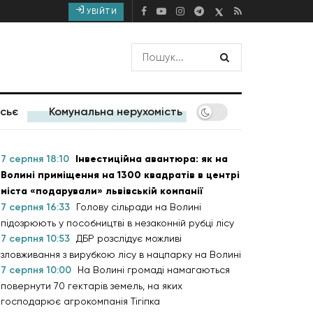
УВІЙТИ
сьє
Комунальна нерухомість
7 серпня 18:10
Інвестиційна авантюра: як на
Волині приміщення на 1300 квадратів в центрі
міста «подарували» львівській компанії
7 серпня 16:33
Голову сільради на Волині
підозрюють у пособництві в незаконній рубці лісу
7 серпня 10:53
ДБР розслідує можливі
зловживання з вирубкою лісу в нацпарку на Волині
7 серпня 10:00
На Волині громаді намагаються
повернути 70 гектарів земель, на яких
господарює агрокомпанія Тігіпка