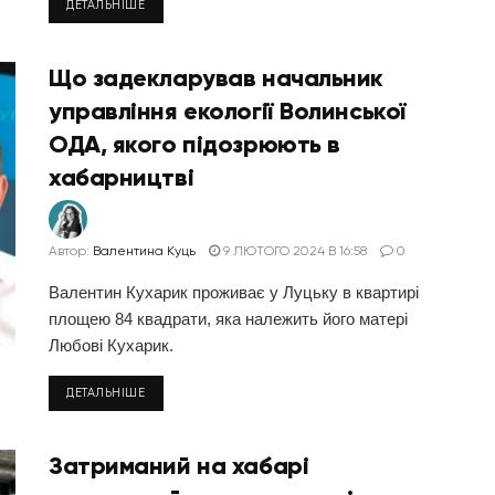
ДЕТАЛЬНІШЕ
Що задекларував начальник
управління екології Волинської
ОДА, якого підозрюють в
хабарництві
Автор:
Валентина Куць
9 ЛЮТОГО 2024 В 16:58
0
Валентин Кухарик проживає у Луцьку в квартирі
площею 84 квадрати, яка належить його матері
Любові Кухарик.
ДЕТАЛЬНІШЕ
Затриманий на хабарі