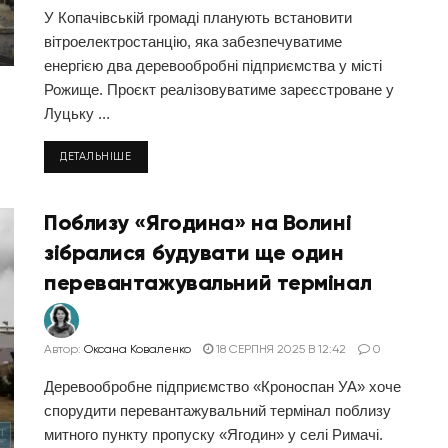
У Копачівській громаді планують встановити
вітроелектростанцію, яка забезпечуватиме
енергією два деревообробні підприємства у місті
Рожище. Проєкт реалізовуватиме зареєстроване у
Луцьку ...
ДЕТАЛЬНІШЕ
Поблизу «Ягодина» на Волині
зібралися будувати ще один
перевантажувальний термінал
Автор:
Оксана Коваленко
18 СЕРПНЯ 2025 В 12:42
0
Деревообробне підприємство «Кроноспан УА» хоче
спорудити перевантажувальний термінал поблизу
митного пункту пропуску «Ягодин» у селі Римачі.