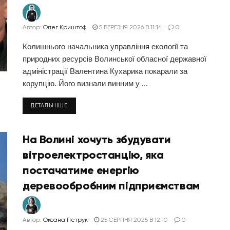
Автор:
Олег Криштоф
5 БЕРЕЗНЯ 2026 В 11:14
0
Колишнього начальника управління екології та
природних ресурсів Волинської обласної державної
адміністрації Валентина Кухарика покарали за
корупцію. Його визнали винним у ...
ДЕТАЛЬНІШЕ
На Волині хочуть збудувати
вітроелектростанцію, яка
постачатиме енергію
деревообробним підприємствам
Автор:
Оксана Петрук
25 СЕРПНЯ 2025 В 12:10
0