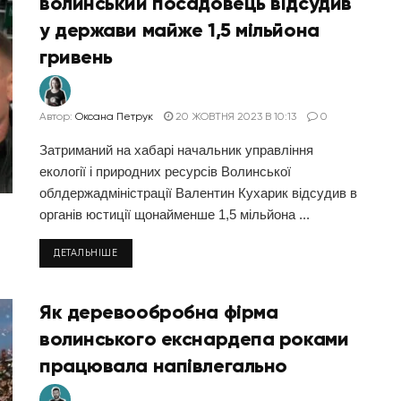
волинський посадовець відсудив
у держави майже 1,5 мільйона
гривень
Автор:
Оксана Петрук
20 ЖОВТНЯ 2023 В 10:13
0
Затриманий на хабарі начальник управління
екології і природних ресурсів Волинської
облдержадміністрації Валентин Кухарик відсудив в
органів юстиції щонайменше 1,5 мільйона ...
ДЕТАЛЬНІШЕ
Як деревообробна фірма
волинського екснардепа роками
працювала напівлегально