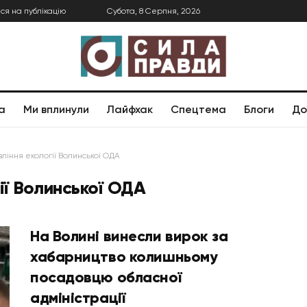
ся на публікацію
Субота, 8 Серпня, 2026
а
Ми вплинули
Лайфхак
Спецтема
Блоги
До
ління екології Волинської ОДА
ії Волинської ОДА
На Волині винесли вирок за
хабарництво колишньому
посадовцю обласної
адміністрації