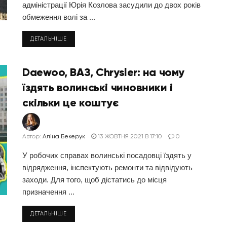
адміністрації Юрія Козлова засудили до двох років
обмеження волі за ...
ДЕТАЛЬНІШЕ
Daewoo, ВАЗ, Chrysler: на чому
їздять волинські чиновники і
скільки це коштує
Автор:
Аліна Бекерук
13 ЖОВТНЯ 2021 В 17:10
0
У робочих справах волинські посадовці їздять у
відрядження, інспектують ремонти та відвідують
заходи. Для того, щоб дістатись до місця
призначення ...
ДЕТАЛЬНІШЕ