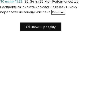
30 липня 11:35
S3, S4 чи S5 High Performance: що
насправді означають маркування BOSCH і чому
переплата не завжди має сенс
Усі новини розділу