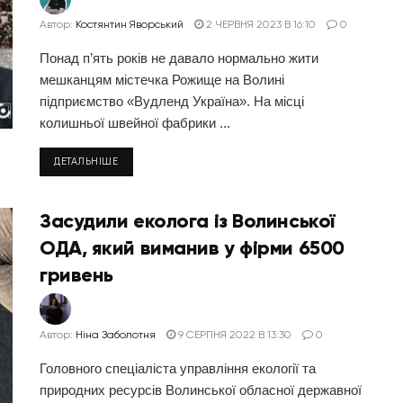
Автор:
Костянтин Яворський
2 ЧЕРВНЯ 2023 В 16:10
0
Понад п’ять років не давало нормально жити
мешканцям містечка Рожище на Волині
підприємство «Вудленд Україна». На місці
колишньої швейної фабрики ...
ДЕТАЛЬНІШЕ
Засудили еколога із Волинської
ОДА, який виманив у фірми 6500
гривень
Автор:
Ніна Заболотня
9 СЕРПНЯ 2022 В 13:30
0
Головного спеціаліста управління екології та
природних ресурсів Волинської обласної державної