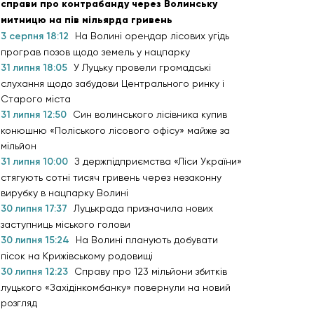
справи про контрабанду через Волинську
митницю на пів мільярда гривень
3 серпня 18:12
На Волині орендар лісових угідь
програв позов щодо земель у нацпарку
31 липня 18:05
У Луцьку провели громадські
слухання щодо забудови Центрального ринку і
Старого міста
31 липня 12:50
Син волинського лісівника купив
конюшню «Поліського лісового офісу» майже за
мільйон
31 липня 10:00
З держпідприємства «Ліси України»
стягують сотні тисяч гривень через незаконну
вирубку в нацпарку Волині
30 липня 17:37
Луцькрада призначила нових
заступниць міського голови
30 липня 15:24
На Волині планують добувати
пісок на Крижівському родовищі
30 липня 12:23
Справу про 123 мільйони збитків
луцького «Західінкомбанку» повернули на новий
розгляд