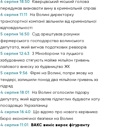
6 серпня 18:50
Ківерцівський міський голова
передумав визнавати вину в кримінальній справі
6 серпня 11:11
На Волині директорку
транспортної компанії звільнили від кримінальної
відповідальності
5 серпня 16:50
Суд арештував рахунки
фермерського господарства волинського
депутата, який вигнав податкових ревізорів
5 серпня 12:43
З Міноборони та луцького
забудовника стягують майже мільйон гривень
пайового внеску за будівництво ЖК
5 серпня 9:56
Фірмі на Волині, попри змову на
тендері, залишили понад два мільйони гривень за
підряд
4 серпня 18:01
На Волині оголосили підозру
депутату, який відправляв підлеглих будувати хату
посадовцю Укрзалізниці
4 серпня 16:40
Що відомо про нового керівника
Бюро економічної безпеки на Волині
4 серпня 11:01
ВАКС виніс вирок фігуранту