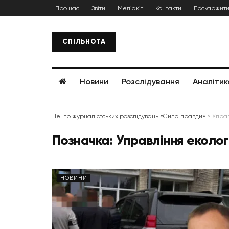
Про нас
Звіти
Медіакіт
Контакти
Поскаржити
СПІЛЬНОТА
Новини
Розслідування
Аналітик
Центр журналістських розслідувань «Сила правди»
>
Управ
Позначка:
Управління еколог
НОВИНИ