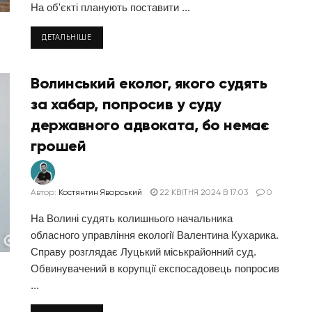
На об'єкті планують поставити ...
ДЕТАЛЬНІШЕ
Волинський еколог, якого судять
за хабар, попросив у суду
державного адвоката, бо немає
грошей
Автор:
Костянтин Яворський
22 КВІТНЯ 2024 В 17:03
0
На Волині судять колишнього начальника
обласного управління екології Валентина Кухарика.
Справу розглядає Луцький міськрайонний суд.
Обвинувачений в корупції експосадовець попросив
...