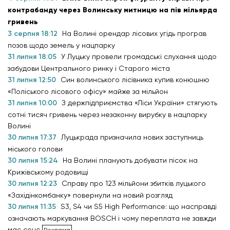
контрабанду через Волинську митницю на пів мільярда
гривень
3 серпня 18:12
На Волині орендар лісових угідь програв
позов щодо земель у нацпарку
31 липня 18:05
У Луцьку провели громадські слухання щодо
забудови Центрального ринку і Старого міста
31 липня 12:50
Син волинського лісівника купив конюшню
«Поліського лісового офісу» майже за мільйон
31 липня 10:00
З держпідприємства «Ліси України» стягують
сотні тисяч гривень через незаконну вирубку в нацпарку
Волині
30 липня 17:37
Луцькрада призначила нових заступниць
міського голови
30 липня 15:24
На Волині планують добувати пісок на
Крижівському родовищі
30 липня 12:23
Справу про 123 мільйони збитків луцького
«Західінкомбанку» повернули на новий розгляд
30 липня 11:35
S3, S4 чи S5 High Performance: що насправді
означають маркування BOSCH і чому переплата не завжди
має сенс