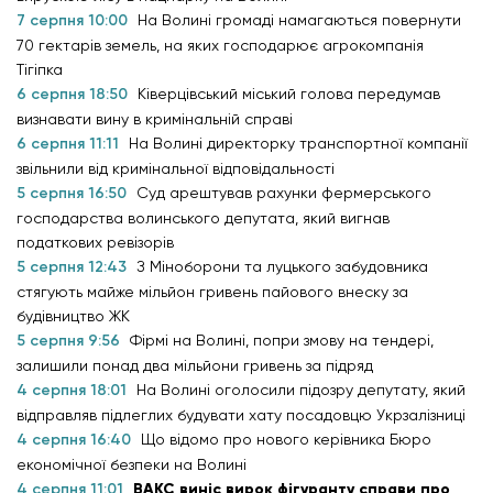
7 серпня 10:00
На Волині громаді намагаються повернути
70 гектарів земель, на яких господарює агрокомпанія
Тігіпка
6 серпня 18:50
Ківерцівський міський голова передумав
визнавати вину в кримінальній справі
6 серпня 11:11
На Волині директорку транспортної компанії
звільнили від кримінальної відповідальності
5 серпня 16:50
Суд арештував рахунки фермерського
господарства волинського депутата, який вигнав
податкових ревізорів
5 серпня 12:43
З Міноборони та луцького забудовника
стягують майже мільйон гривень пайового внеску за
будівництво ЖК
5 серпня 9:56
Фірмі на Волині, попри змову на тендері,
залишили понад два мільйони гривень за підряд
4 серпня 18:01
На Волині оголосили підозру депутату, який
відправляв підлеглих будувати хату посадовцю Укрзалізниці
4 серпня 16:40
Що відомо про нового керівника Бюро
економічної безпеки на Волині
4 серпня 11:01
ВАКС виніс вирок фігуранту справи про