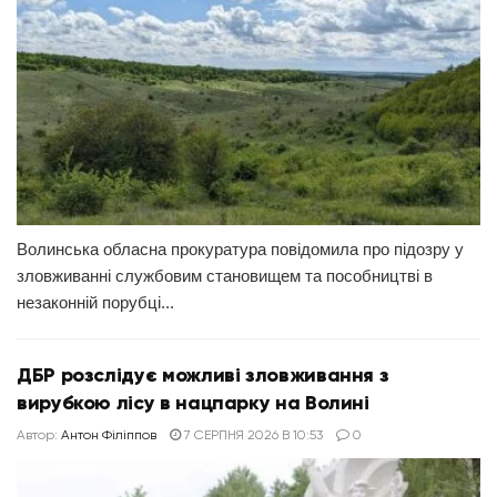
Волинська обласна прокуратура повідомила про підозру у
зловживанні службовим становищем та пособництві в
незаконній порубці...
ДБР розслідує можливі зловживання з
вирубкою лісу в нацпарку на Волині
Автор:
Антон Філіппов
7 СЕРПНЯ 2026 В 10:53
0