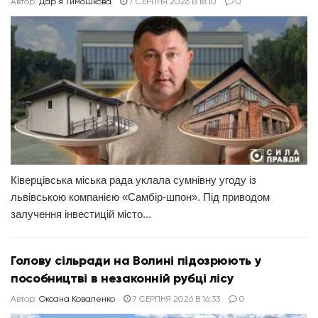
Автор:
Дар'я Тимошкова
7 СЕРПНЯ 2026 В 18:10
0
Ківерцівська міська рада уклала сумнівну угоду із
львівською компанією «Самбір-шпон». Під приводом
залучення інвестицій місто...
Голову сільради на Волині підозрюють у
пособництві в незаконній рубці лісу
Автор:
Оксана Коваленко
7 СЕРПНЯ 2026 В 16:33
0