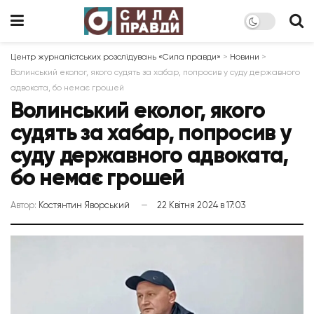
Центр журналістських розслідувань «Сила правди»
>
Новини
>
Волинський еколог, якого судять за хабар, попросив у суду державного
адвоката, бо немає грошей
Волинський еколог, якого
судять за хабар, попросив у
суду державного адвоката,
бо немає грошей
Автор:
Костянтин Яворський
22 Квітня 2024 в 17:03