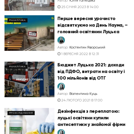
Автор:
Юлія Галецька
25 СІЧНЯ 2023 В 14:00
Перше вересня урочисто
#АНАЛІТИКА
відсвяткуємо на День Наума, –
головний освітянин Луцька
Автор:
Костянтин Яворський
1 ВЕРЕСНЯ 2022 В 12:31
Бюджет Луцька 2021: доходи
#АНАЛІТИКА
від ПДФО, витрати на освіту і
100 мільйонів від ОТГ
Автор:
Валентина Куць
24 ЛЮТОГО 2021 В 17:00
Дезінфекція з переплатою:
#РОЗСЛІДУВАННЯ
луцькі освітяни купили
антисептики у знайомої фірми