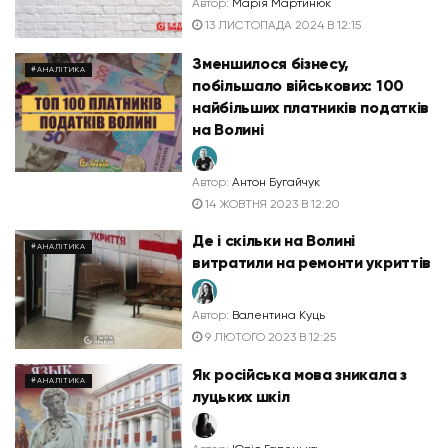
Автор:
Марія Мартинюк
13 ЛИСТОПАДА 2024 В 12:15
Зменшилося бізнесу,
#АНАЛІТИКА
побільшало військових: 100
найбільших платників податків
на Волині
Автор:
Антон Бугайчук
14 ЖОВТНЯ 2023 В 12:20
Де і скільки на Волині
#АНАЛІТИКА
витратили на ремонти укриттів
Автор:
Валентина Куць
9 ЛЮТОГО 2023 В 12:25
Як російська мова зникала з
#АНАЛІТИКА
луцьких шкіл