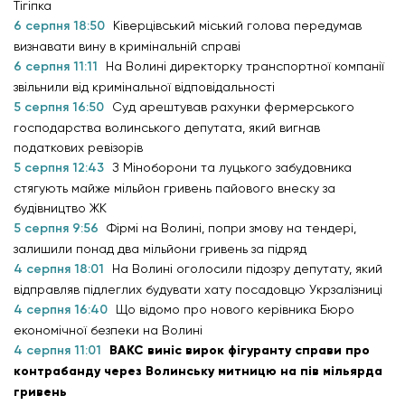
Тігіпка
6 серпня 18:50
Ківерцівський міський голова передумав
визнавати вину в кримінальній справі
6 серпня 11:11
На Волині директорку транспортної компанії
звільнили від кримінальної відповідальності
5 серпня 16:50
Суд арештував рахунки фермерського
господарства волинського депутата, який вигнав
податкових ревізорів
5 серпня 12:43
З Міноборони та луцького забудовника
стягують майже мільйон гривень пайового внеску за
будівництво ЖК
5 серпня 9:56
Фірмі на Волині, попри змову на тендері,
залишили понад два мільйони гривень за підряд
4 серпня 18:01
На Волині оголосили підозру депутату, який
відправляв підлеглих будувати хату посадовцю Укрзалізниці
4 серпня 16:40
Що відомо про нового керівника Бюро
економічної безпеки на Волині
4 серпня 11:01
ВАКС виніс вирок фігуранту справи про
контрабанду через Волинську митницю на пів мільярда
гривень