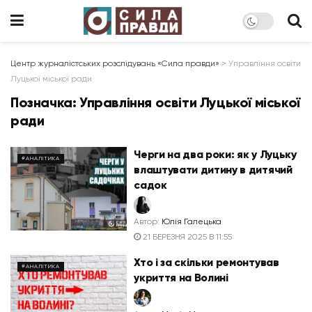
Центр журналістських розслідувань «Сила правди»
>
Управління освіти
Луцької міської ради
Позначка:
Управління освіти Луцької міської
ради
Черги на два роки: як у Луцьку
#АНАЛІТИКА
влаштувати дитину в дитячий
садок
Автор:
Юлія Галецька
21 БЕРЕЗНЯ 2025 В 11:55
Хто і за скільки ремонтував
#АНАЛІТИКА
укриття на Волині