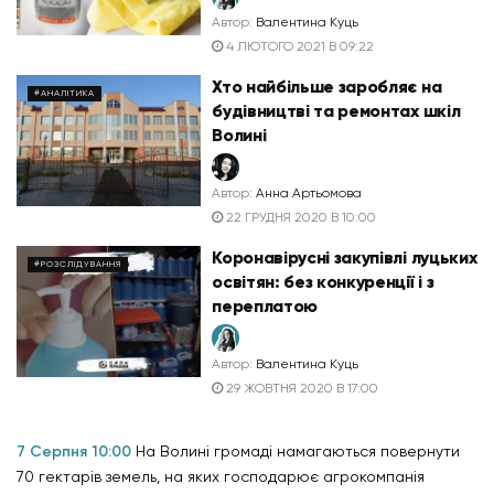
Автор:
Валентина Куць
4 ЛЮТОГО 2021 В 09:22
Хто найбільше заробляє на
#АНАЛІТИКА
будівництві та ремонтах шкіл
Волині
Автор:
Анна Артьомова
22 ГРУДНЯ 2020 В 10:00
Коронавірусні закупівлі луцьких
#РОЗСЛІДУВАННЯ
освітян: без конкуренції і з
переплатою
Автор:
Валентина Куць
29 ЖОВТНЯ 2020 В 17:00
7 Серпня 10:00
На Волині громаді намагаються повернути
70 гектарів земель, на яких господарює агрокомпанія