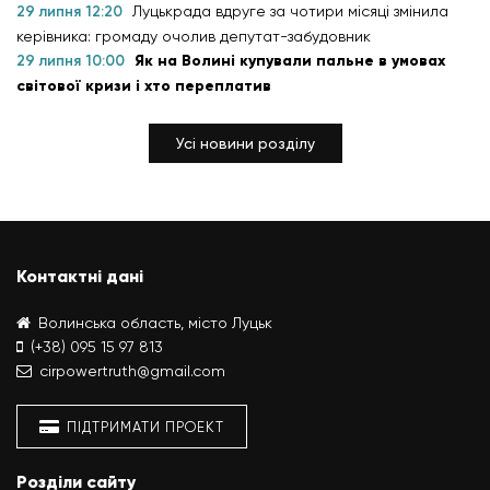
29 липня 12:20
Луцькрада вдруге за чотири місяці змінила
керівника: громаду очолив депутат-забудовник
29 липня 10:00
Як на Волині купували пальне в умовах
світової кризи і хто переплатив
Усі новини розділу
Контактні дані
Волинська область, місто Луцьк
(+38) 095 15 97 813
cirpowertruth@gmail.com
ПІДТРИМАТИ ПРОЕКТ
Розділи сайту