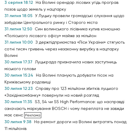
3 серпня 18:12
На Волині орендар лісових угідь програв
позов щодо земель у нацпарку
31 липня 18:05
У Луцьку провели громадські слухання щодо
забудови Центрального ринку і Старого міста
31 липня 12:50
Син волинського лісівника купив конюшню
«Поліського лісового офісу» майже за мільйон
31 липня 10:00
З держпідприємства «Ліси України» стягують
сотні тисяч гривень через незаконну вирубку в нацпарку
Волині
30 липня 17:37
Луцькрада призначила нових заступниць
міського голови
30 липня 15:24
На Волині планують добувати пісок на
Крижівському родовищі
30 липня 12:23
Справу про 123 мільйони збитків луцького
«Західінкомбанку» повернули на новий розгляд
30 липня 11:35
S3, S4 чи S5 High Performance: що насправді
означають маркування BOSCH і чому переплата не завжди
має сенс
30 липня 9:38
На ремонт дороги на Волині витратять понад
11 мільйонів