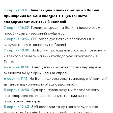
7 серпня 18:10
Інвестиційна авантюра: як на Волині
приміщення на 1300 квадратів в центрі міста
«подарували» львівській компанії
7 серпня 16:33
Голову сільради на Волині підозрюють у
пособництві в незаконній рубці лісу
7 серпня 10:53
ДБР розслідує можливі зловживання з
вирубкою лісу в нацпарку на Волині
7 серпня 10:00
На Волині громаді намагаються повернути
70 гектарів земель, на яких господарює агрокомпанія
Тігіпка
6 серпня 18:50
Ківерцівський міський голова передумав
визнавати вину в кримінальній справі
6 серпня 11:11
На Волині директорку транспортної компанії
звільнили від кримінальної відповідальності
5 серпня 16:50
Суд арештував рахунки фермерського
господарства волинського депутата, який вигнав
податкових ревізорів
5 серпня 12:43
З Міноборони та луцького забудовника
стягують майже мільйон гривень пайового внеску за