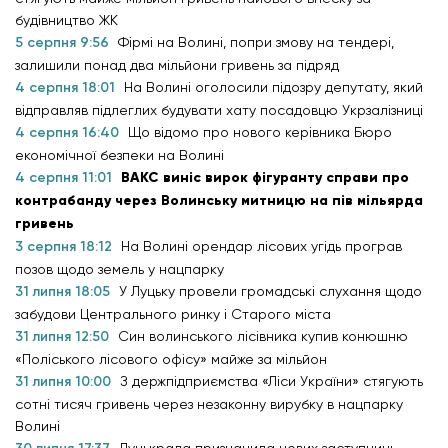
будівництво ЖК
5 серпня 9:56
Фірмі на Волині, попри змову на тендері,
залишили понад два мільйони гривень за підряд
4 серпня 18:01
На Волині оголосили підозру депутату, який
відправляв підлеглих будувати хату посадовцю Укрзалізниці
4 серпня 16:40
Що відомо про нового керівника Бюро
економічної безпеки на Волині
4 серпня 11:01
ВАКС виніс вирок фігуранту справи про
контрабанду через Волинську митницю на пів мільярда
гривень
3 серпня 18:12
На Волині орендар лісових угідь програв
позов щодо земель у нацпарку
31 липня 18:05
У Луцьку провели громадські слухання щодо
забудови Центрального ринку і Старого міста
31 липня 12:50
Син волинського лісівника купив конюшню
«Поліського лісового офісу» майже за мільйон
31 липня 10:00
З держпідприємства «Ліси України» стягують
сотні тисяч гривень через незаконну вирубку в нацпарку
Волині