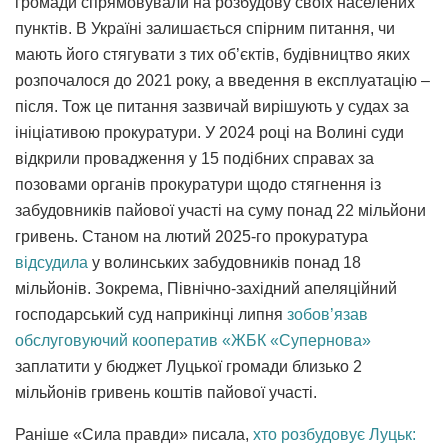
громади спрямовували на розбудову своїх населених
пунктів. В Україні залишається спірним питання, чи
мають його стягувати з тих об’єктів, будівництво яких
розпочалося до 2021 року, а введення в експлуатацію –
після. Тож це питання зазвичай вирішують у судах за
ініціативою прокуратури. У 2024 році на Волині суди
відкрили провадження у 15 подібних справах за
позовами органів прокуратури щодо стягнення із
забудовників пайової участі на суму понад 22 мільйони
гривень. Станом на лютий 2025-го прокуратура
відсудила
у волинських забудовників понад 18
мільйонів. Зокрема, Північно-західний апеляційний
господарський суд наприкінці липня
зобов’язав
обслуговуючий кооператив «ЖБК «Супернова»
заплатити у бюджет Луцької громади близько 2
мільйонів гривень коштів пайової участі.
Раніше «Сила правди» писала,
хто розбудовує Луцьк: