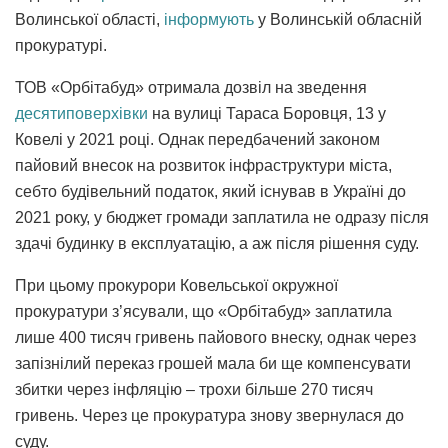
Волинської області,
інформують
у Волинській обласній
прокуратурі.
ТОВ «Орбітабуд» отримала дозвіл на зведення
десятиповерхівки
на вулиці Тараса Боровця, 13 у
Ковелі у 2021 році. Однак передбачений законом
пайовий внесок на розвиток інфраструктури міста,
себто будівельний податок, який існував в Україні до
2021 року, у бюджет громади заплатила не одразу після
здачі будинку в експлуатацію, а аж після рішення суду.
При цьому прокурори Ковельської окружної
прокуратури з’ясували, що «Орбітабуд» заплатила
лише 400 тисяч гривень пайового внеску, однак через
запізнілий переказ грошей мала би ще компенсувати
збитки через інфляцію – трохи більше 270 тисяч
гривень. Через це прокуратура знову звернулася до
суду.