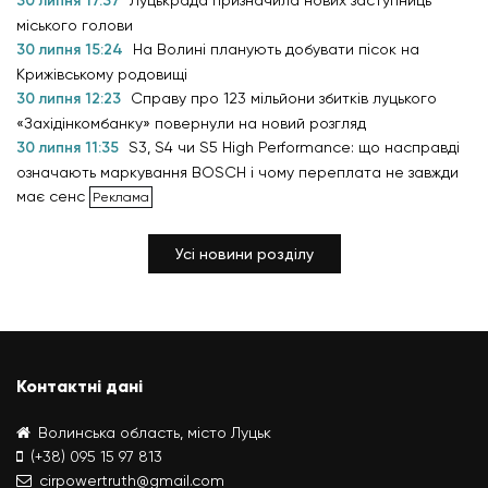
30 липня 17:37
Луцькрада призначила нових заступниць
міського голови
30 липня 15:24
На Волині планують добувати пісок на
Крижівському родовищі
30 липня 12:23
Справу про 123 мільйони збитків луцького
«Західінкомбанку» повернули на новий розгляд
30 липня 11:35
S3, S4 чи S5 High Performance: що насправді
означають маркування BOSCH і чому переплата не завжди
має сенс
Усі новини розділу
Контактні дані
Волинська область, місто Луцьк
(+38) 095 15 97 813
cirpowertruth@gmail.com