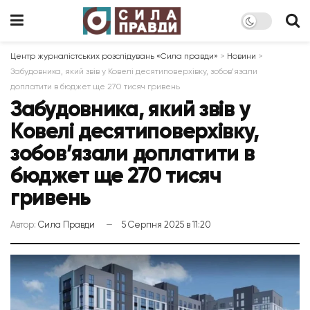
Центр журналістських розслідувань «Сила правди»
>
Новини
>
Забудовника, який звів у Ковелі десятиповерхівку, зобов’язали
доплатити в бюджет ще 270 тисяч гривень
Забудовника, який звів у
Ковелі десятиповерхівку,
зобов’язали доплатити в
бюджет ще 270 тисяч
гривень
Автор:
Сила Правди
5 Серпня 2025 в 11:20