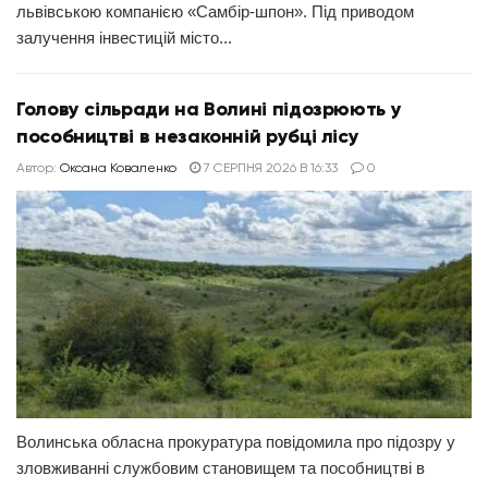
львівською компанією «Самбір-шпон». Під приводом
залучення інвестицій місто...
Голову сільради на Волині підозрюють у
пособництві в незаконній рубці лісу
Автор:
Оксана Коваленко
7 СЕРПНЯ 2026 В 16:33
0
Волинська обласна прокуратура повідомила про підозру у
зловживанні службовим становищем та пособництві в