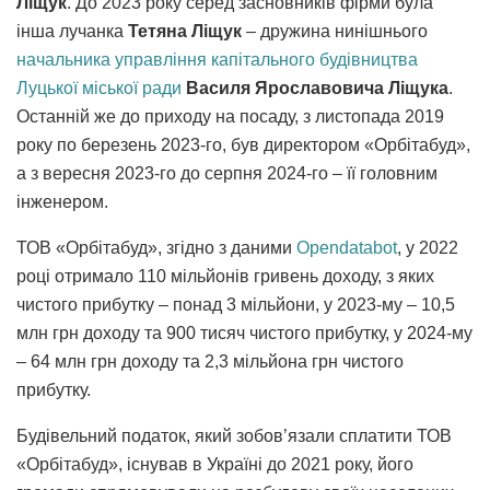
Ліщук
. До 2023 року серед засновників фірми була
інша лучанка
Тетяна Ліщук
– дружина нинішнього
начальника управління капітального будівництва
Луцької міської ради
Василя Ярославовича Ліщука
.
Останній же до приходу на посаду, з листопада 2019
року по березень 2023-го, був директором «Орбітабуд»,
а з вересня 2023-го до серпня 2024-го – її головним
інженером.
ТОВ «Орбітабуд», згідно з даними
Оpendatabot
, у 2022
році отримало 110 мільйонів гривень доходу, з яких
чистого прибутку – понад 3 мільйони, у 2023-му – 10,5
млн грн доходу та 900 тисяч чистого прибутку, у 2024-му
– 64 млн грн доходу та 2,3 мільйона грн чистого
прибутку.
Будівельний податок, який зобов’язали сплатити ТОВ
«Орбітабуд», існував в Україні до 2021 року, його