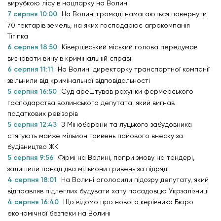
вирубкою лісу в нацпарку на Волині
7 серпня 10:00
На Волині громаді намагаються повернути
70 гектарів земель, на яких господарює агрокомпанія
Тігіпка
6 серпня 18:50
Ківерцівський міський голова передумав
визнавати вину в кримінальній справі
6 серпня 11:11
На Волині директорку транспортної компанії
звільнили від кримінальної відповідальності
5 серпня 16:50
Суд арештував рахунки фермерського
господарства волинського депутата, який вигнав
податкових ревізорів
5 серпня 12:43
З Міноборони та луцького забудовника
стягують майже мільйон гривень пайового внеску за
будівництво ЖК
5 серпня 9:56
Фірмі на Волині, попри змову на тендері,
залишили понад два мільйони гривень за підряд
4 серпня 18:01
На Волині оголосили підозру депутату, який
відправляв підлеглих будувати хату посадовцю Укрзалізниці
4 серпня 16:40
Що відомо про нового керівника Бюро
економічної безпеки на Волині