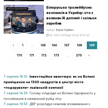
Білоруська тролейбусна
#РОЗСЛІДУВАННЯ
експансія в Україну: хто з
волинян їй допоміг і скільки
заробив
Автор:
Юрій Горбач
30 ЛИСТОПАДА 2022 В 10:00
1
…
165
166
167
168
169
170
171
172
173
…
270
7 серпня 18:10
Інвестиційна авантюра: як на Волині
приміщення на 1300 квадратів в центрі міста
«подарували» львівській компанії
7 серпня 16:33
Голову сільради на Волині підозрюють у
пособництві в незаконній рубці лісу
7 серпня 10:53
ДБР розслідує можливі зловживання з