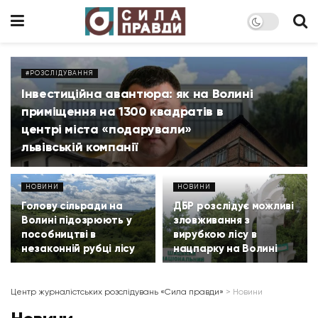
#РОЗСЛІДУВАННЯ
Інвестиційна авантюра: як на Волині
приміщення на 1300 квадратів в
центрі міста «подарували»
львівській компанії
НОВИНИ
НОВИНИ
Голову сільради на
ДБР розслідує можливі
Волині підозрюють у
зловживання з
пособництві в
вирубкою лісу в
незаконній рубці лісу
нацпарку на Волині
Центр журналістських розслідувань «Сила правди»
>
Новини