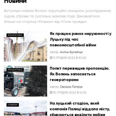
Новини
Актуальні новини Волині: корупційні скандали, розслідування,
судові справи та суспільно важливі події. Дізнавайтеся
більше на сторінці «Новини» від «Сили правди».
Як працює ринок нерухомості у
#АНАЛІТИКА
Луцьку під час
повномасштабної війни
Автор:
Антон Бугайчук
11 ГРУДНЯ 2022 В 10:00
Попит перевищив пропозицію.
#АНАЛІТИКА
Як Волинь запасається
генераторами
Автор:
Оксана Петрук
10 ГРУДНЯ 2022 В 14:32
На луцький стадіон, який
НОВИНИ
компанія Палиці віддала місту,
збираються виділити майже