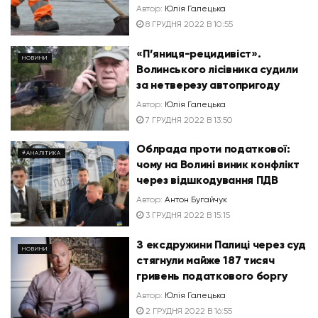
Автор:
Юлія Галецька
8 ГРУДНЯ 2022 В 10:55
«П’яниця-рецидивіст».
НОВИНИ
Волинського лісівника судили
за нетверезу автопригоду
Автор:
Юлія Галецька
7 ГРУДНЯ 2022 В 13:50
Облрада проти податкової:
#АНАЛІТИКА
чому на Волині виник конфлікт
через відшкодування ПДВ
Автор:
Антон Бугайчук
3 ГРУДНЯ 2022 В 15:15
З ексдружини Палиці через суд
НОВИНИ
стягнули майже 187 тисяч
гривень податкового боргу
Автор:
Юлія Галецька
2 ГРУДНЯ 2022 В 16:55