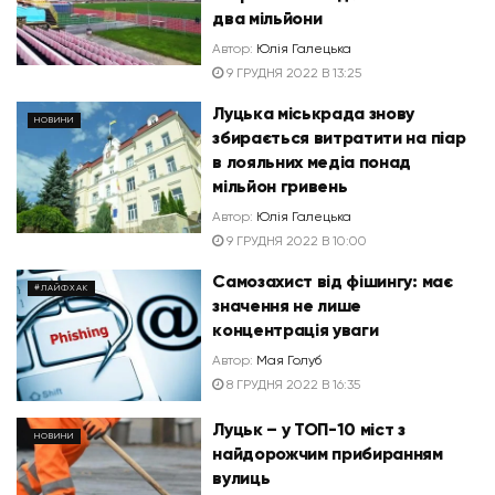
два мільйони
Автор:
Юлія Галецька
9 ГРУДНЯ 2022 В 13:25
Луцька міськрада знову
НОВИНИ
збирається витратити на піар
в лояльних медіа понад
мільйон гривень
Автор:
Юлія Галецька
9 ГРУДНЯ 2022 В 10:00
Самозахист від фішингу: має
#ЛАЙФХАК
значення не лише
концентрація уваги
Автор:
Мая Голуб
8 ГРУДНЯ 2022 В 16:35
Луцьк – у ТОП-10 міст з
НОВИНИ
найдорожчим прибиранням
вулиць