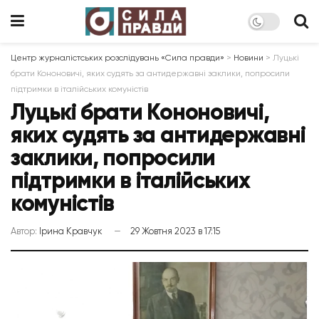
Центр журналістських розслідувань «Сила правди»
>
Новини
>
Луцькі
брати Кононовичі, яких судять за антидержавні заклики, попросили
підтримки в італійських комуністів
Луцькі брати Кононовичі,
яких судять за антидержавні
заклики, попросили
підтримки в італійських
комуністів
Автор:
Ірина Кравчук
29 Жовтня 2023 в 17:15