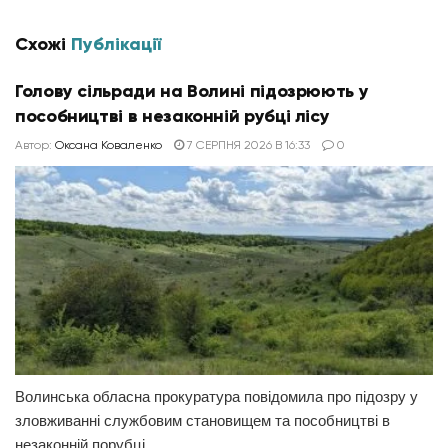
Схожі
Публікації
Голову сільради на Волині підозрюють у
пособництві в незаконній рубці лісу
Автор:
Оксана Коваленко
7 СЕРПНЯ 2026 В 16:33
0
Волинська обласна прокуратура повідомила про підозру у
зловживанні службовим становищем та пособництві в
незаконній порубці...