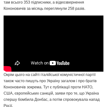
там всього 353 підписники, а відеозвернення
Кононовичів за місяць переглянули 258 разів.
Окрім цього на сайті італійської комуністичної партії
також часто пишуть про Україну загалом і про братів
Кононовичів зокрема. Тут є публікації проти НАТО,
США, європейських санкцій, заяви про те, що Україна
спершу бомбила Донбас, а потім спровокувала напад
Росії.