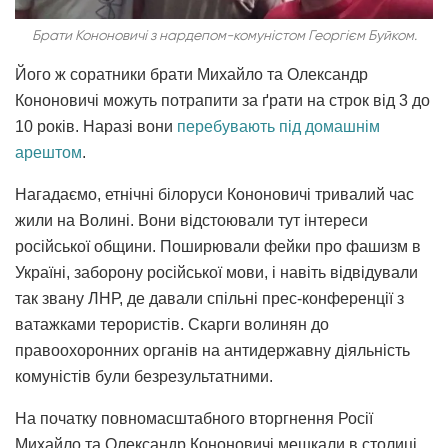
Брати Кононовичі з нардепом-комуністом Георгієм Буйком.
Його ж соратники брати Михайло та Олександр
Кононовичі можуть потрапити за ґрати на строк від 3 до
10 років. Наразі вони
перебувають під домашнім
арештом
.
Нагадаємо, етнічні білоруси Кононовичі тривалий час
жили на Волині. Вони відстоювали тут інтереси
російської общини. Поширювали фейки про фашизм в
Україні, заборону російської мови, і навіть відвідували
так звану ЛНР, де давали спільні прес-конференції з
ватажками терористів. Скарги волинян до
правоохоронних органів на антидержавну діяльність
комуністів були безрезультатними.
На початку повномасштабного вторгнення Росії
Михайло та Олександр Кононовичі мешкали в столиці,