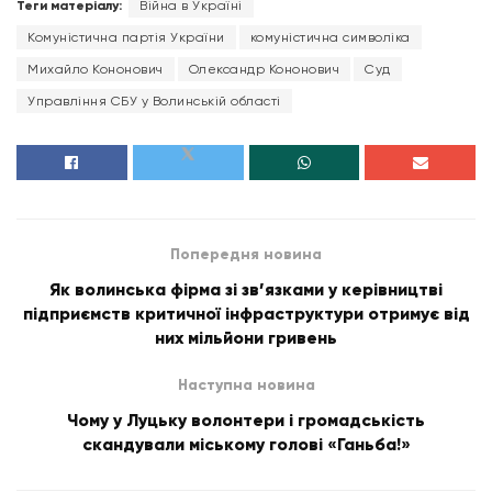
Теги матеріалу:
Війна в Україні
Комуністична партія України
комуністична символіка
Михайло Кононович
Олександр Кононович
Суд
Управління СБУ у Волинській області
Попередня новина
Як волинська фірма зі зв’язками у керівництві
підприємств критичної інфраструктури отримує від
них мільйони гривень
Наступна новина
Чому у Луцьку волонтери і громадськість
скандували міському голові «Ганьба!»