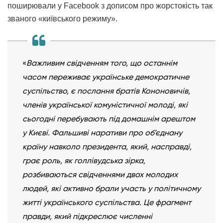
поширювали у Facebook з дописом про жорстокість так
званого «київського режиму».
«
Важливим свідченням того, що останнім
часом переживає українське демократичне
суспільство, є послання братів Кононовичів,
членів української комуністичної молоді, які
сьогодні перебувають під домашнім арештом
у Києві. Фальшиві наративи про об’єднану
країну навколо президента, який, насправді,
грає роль, як голлівудська зірка,
розбиваються свідченнями двох молодих
людей, які активно брали участь у політичному
житті українського суспільства. Це фрагмент
правди, який підкреслює численні