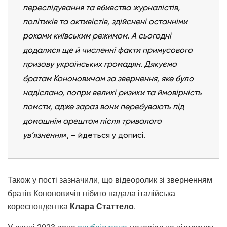
переслідування та вбивства журналістів,
політиків та активістів, здійснені останніми
роками київським режимом. А сьогодні
додалися ще й численні факти примусового
призову українських громадян. Дякуємо
братам Кононовичам за звернення, яке було
надіслано, попри великі ризики та ймовірність
помсти, адже зараз вони перебувають під
домашнім арештом після тривалого
ув’язнення
», – йдеться у дописі.
Також у пості зазначили, що відеоролик зі зверненням
братів Кононовичів нібито надала італійська
кореспондентка
Клара Статтело
.