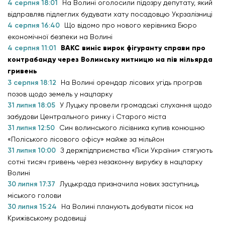
4 серпня 18:01
На Волині оголосили підозру депутату, який
відправляв підлеглих будувати хату посадовцю Укрзалізниці
4 серпня 16:40
Що відомо про нового керівника Бюро
економічної безпеки на Волині
4 серпня 11:01
ВАКС виніс вирок фігуранту справи про
контрабанду через Волинську митницю на пів мільярда
гривень
3 серпня 18:12
На Волині орендар лісових угідь програв
позов щодо земель у нацпарку
31 липня 18:05
У Луцьку провели громадські слухання щодо
забудови Центрального ринку і Старого міста
31 липня 12:50
Син волинського лісівника купив конюшню
«Поліського лісового офісу» майже за мільйон
31 липня 10:00
З держпідприємства «Ліси України» стягують
сотні тисяч гривень через незаконну вирубку в нацпарку
Волині
30 липня 17:37
Луцькрада призначила нових заступниць
міського голови
30 липня 15:24
На Волині планують добувати пісок на
Крижівському родовищі