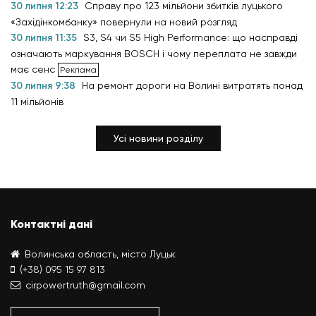
30 липня 12:23
Справу про 123 мільйони збитків луцького
«Західінкомбанку» повернули на новий розгляд
30 липня 11:35
S3, S4 чи S5 High Performance: що насправді
означають маркування BOSCH і чому переплата не завжди
має сенс
30 липня 9:38
На ремонт дороги на Волині витратять понад
11 мільйонів
Усі новини розділу
Контактні дані
Волинська область, місто Луцьк
(+38) 095 15 97 813
cirpowertruth@gmail.com