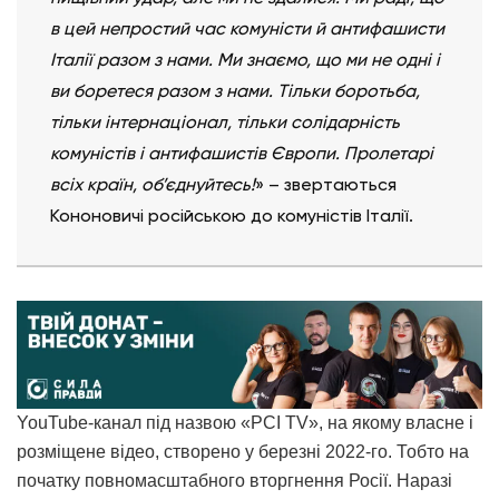
в цей непростий час комуністи й антифашисти
Італії разом з нами. Ми знаємо, що ми не одні і
ви боретеся разом з нами. Тільки боротьба,
тільки інтернаціонал, тільки солідарність
комуністів і антифашистів Європи. Пролетарі
всіх країн, об’єднуйтесь!
» – звертаються
Кононовичі російською до комуністів Італії.
YouTube-канал під назвою «PCI TV», на якому власне і
розміщене відео, створено у березні 2022-го. Тобто на
початку повномасштабного вторгнення Росії. Наразі