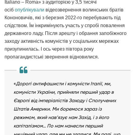
Italiano – Roma» з аудиторією у 3,5 тисячі
осіб
опублікували
відеозвернення волинських братів
Кононовичів, які з березня 2022-го перебувають під
слідством. Їм інкримінують участь у спробі повалення
державного ладу. Після арешту і обрання запобіжного
заходу активність комуністів у соціальних мережах
призупинилась. І ось через півтора року
пропагандистські звернення відновилися.
«
Дорогі антифашисти і комуністи Італії, ми,
комуністи України, прийняли перший удар в
Європі від імперіалістів Заходу і Сполучених
Штатів Америки. Ми боремося зараз із
режимом, який нав’язує нам Захід, і з його
капіталізмом… По нам нанесли перший
нищівний удар, але ми не здалися. Ми раді, що