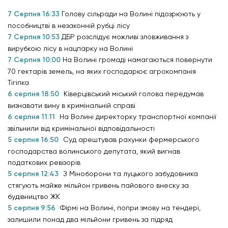
7 Серпня 16:33
Голову сільради на Волині підозрюють у
пособництві в незаконній рубці лісу
7 Серпня 10:53
ДБР розслідує можливі зловживання з
вирубкою лісу в нацпарку на Волині
7 Серпня 10:00
На Волині громаді намагаються повернути
70 гектарів земель, на яких господарює агрокомпанія
Тігіпка
6 серпня 18:50
Ківерцівський міський голова передумав
визнавати вину в кримінальній справі
6 серпня 11:11
На Волині директорку транспортної компанії
звільнили від кримінальної відповідальності
5 серпня 16:50
Суд арештував рахунки фермерського
господарства волинського депутата, який вигнав
податкових ревізорів
5 серпня 12:43
З Міноборони та луцького забудовника
стягують майже мільйон гривень пайового внеску за
будівництво ЖК
5 серпня 9:56
Фірмі на Волині, попри змову на тендері,
залишили понад два мільйони гривень за підряд