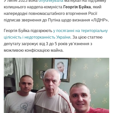
У липні 2023 вона
опублікувала
матеріал на підтримку
колишнього нардепа-комуніста
Георгія Буйка
, який
напередодні повномасштабного вторгнення Росії
підписав звернення до Путіна щодо визнання «Л/ДНР»
.
Георгія Буйка підозрюють
у посяганні на територіальну
цілісність і недоторканність України
. За цією статтею
депутату загрожує від 3 до 5 років ув’язнення з
можливою конфіскацією майна.