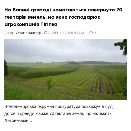
На Волині громаді намагаються повернути 70
гектарів земель, на яких господарює
агрокомпанія Тігіпка
Автор:
Олег Криштоф
7 СЕРПНЯ 2026 В 10:00
0
Володимирська окружна прокуратура оскаржує в суді
договір оренди майже 70 гектарів землі, що належить
Литовезькій...