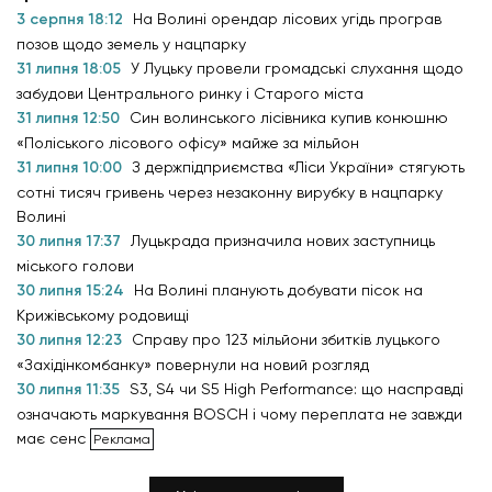
3 серпня 18:12
На Волині орендар лісових угідь програв
позов щодо земель у нацпарку
31 липня 18:05
У Луцьку провели громадські слухання щодо
забудови Центрального ринку і Старого міста
31 липня 12:50
Син волинського лісівника купив конюшню
«Поліського лісового офісу» майже за мільйон
31 липня 10:00
З держпідприємства «Ліси України» стягують
сотні тисяч гривень через незаконну вирубку в нацпарку
Волині
30 липня 17:37
Луцькрада призначила нових заступниць
міського голови
30 липня 15:24
На Волині планують добувати пісок на
Крижівському родовищі
30 липня 12:23
Справу про 123 мільйони збитків луцького
«Західінкомбанку» повернули на новий розгляд
30 липня 11:35
S3, S4 чи S5 High Performance: що насправді
означають маркування BOSCH і чому переплата не завжди
має сенс