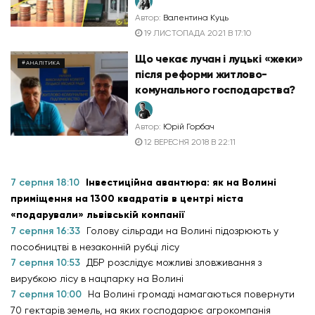
Автор:
Валентина Куць
19 ЛИСТОПАДА 2021 В 17:10
Що чекає лучан і луцькі «жеки»
#АНАЛІТИКА
після реформи житлово-
комунального господарства?
Автор:
Юрій Горбач
12 ВЕРЕСНЯ 2018 В 22:11
7 серпня 18:10
Інвестиційна авантюра: як на Волині
приміщення на 1300 квадратів в центрі міста
«подарували» львівській компанії
7 серпня 16:33
Голову сільради на Волині підозрюють у
пособництві в незаконній рубці лісу
7 серпня 10:53
ДБР розслідує можливі зловживання з
вирубкою лісу в нацпарку на Волині
7 серпня 10:00
На Волині громаді намагаються повернути
70 гектарів земель, на яких господарює агрокомпанія