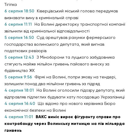
Тігіпка
6 серпня 18:50
Ківерцівський міський голова передумав
визнавати вину в кримінальній справі
6 серпня 11:11
На Волині директорку транспортної компанії
звільнили від кримінальної відповідальності
5 серпня 16:50
Суд арештував рахунки фермерського
господарства волинського депутата, який вигнав
податкових ревізорів
5 серпня 12:43
З Міноборони та луцького забудовника
стягують майже мільйон гривень пайового внеску за
будівництво ЖК
5 серпня 9:56
Фірмі на Волині, попри змову на тендері,
залишили понад два мільйони гривень за підряд
4 серпня 18:01
На Волині оголосили підозру депутату, який
відправляв підлеглих будувати хату посадовцю Укрзалізниці
4 серпня 16:40
Що відомо про нового керівника Бюро
економічної безпеки на Волині
4 серпня 11:01
ВАКС виніс вирок фігуранту справи про
контрабанду через Волинську митницю на пів мільярда
гривень