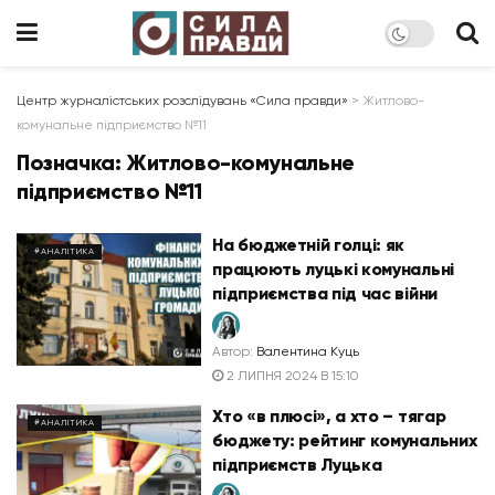
Центр журналістських розслідувань «Сила правди»
>
Житлово-
комунальне підприємство №11
Позначка:
Житлово-комунальне
підприємство №11
На бюджетній голці: як
#АНАЛІТИКА
працюють луцькі комунальні
підприємства під час війни
Автор:
Валентина Куць
2 ЛИПНЯ 2024 В 15:10
Хто «в плюсі», а хто – тягар
#АНАЛІТИКА
бюджету: рейтинг комунальних
підприємств Луцька