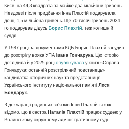
Києві на 44,3 квадрата за майже два мільйони гривень.
Невдовзі після придбання Інна Плахтій подарувала
дочці 1,5 мільйона гривень. Ще 70 тисяч гривень 2024-
го подарував дідусь
Борис Плахтій
, теж колишній
суддя.
У 1987 році за документами КДБ Борис Плахтій засудив
до розстрілу вояка УПА
Івана Гончарука
. Цю історію
дослідила й у 2025 році
опублікувала
у книзі «Справа
Гончарука: останній розстріляний повстанець»
кандидатка історичних наук та представниця
Українського інституту національної памʼяті
Леся
Бондарук.
З декларації родинних зв’язків Інни Плахтій також
відомо, що її сестра
Наталія Плахтій
працює суддею у
Волинському окружному адміністративному суді.