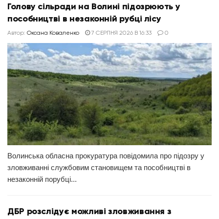
Голову сільради на Волині підозрюють у
пособництві в незаконній рубці лісу
Автор:
Оксана Коваленко
7 СЕРПНЯ 2026 В 16:33
0
Волинська обласна прокуратура повідомила про підозру у
зловживанні службовим становищем та пособництві в
незаконній порубці...
ДБР розслідує можливі зловживання з