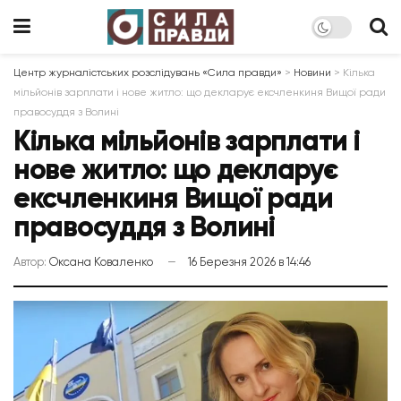
Центр журналістських розслідувань «Сила правди»
>
Новини
>
Кілька
мільйонів зарплати і нове житло: що декларує ексчленкиня Вищої ради
правосуддя з Волині
Кілька мільйонів зарплати і
нове житло: що декларує
ексчленкиня Вищої ради
правосуддя з Волині
Автор:
Оксана Коваленко
16 Березня 2026 в 14:46