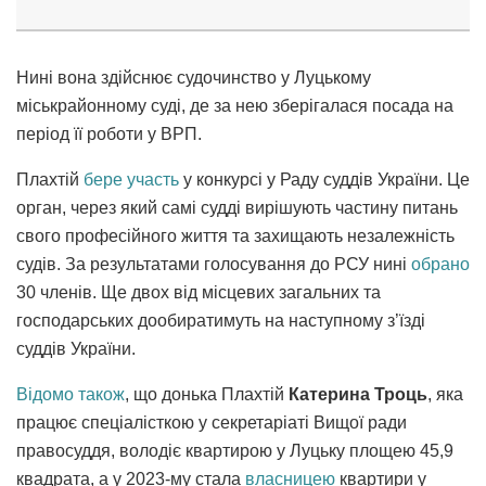
Нині вона здійснює судочинство у Луцькому
міськрайонному суді, де за нею зберігалася посада на
період її роботи у ВРП.
Плахтій
бере участь
у конкурсі у Раду суддів України. Це
орган, через який самі судді вирішують частину питань
свого професійного життя та захищають незалежність
судів. За результатами голосування до РСУ нині
обрано
30 членів. Ще двох від місцевих загальних та
господарських дообиратимуть на наступному з’їзді
суддів України.
Відомо також
, що донька Плахтій
Катерина Троць
, яка
працює спеціалісткою у секретаріаті Вищої ради
правосуддя, володіє квартирою у Луцьку площею 45,9
квадрата, а у 2023-му стала
власницею
квартири у