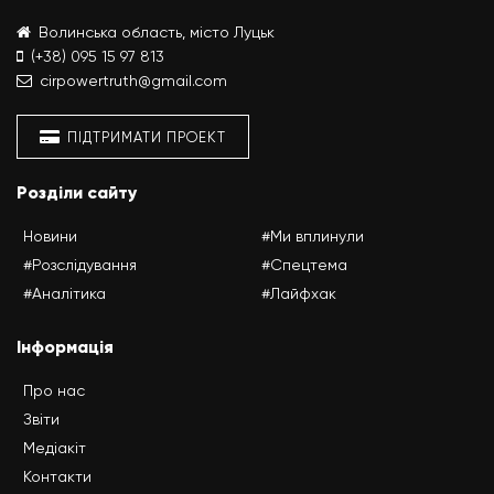
Волинська область, місто Луцьк
(+38) 095 15 97 813
cirpowertruth@gmail.com
ПІДТРИМАТИ ПРОЕКТ
Розділи сайту
Новини
#Ми вплинули
#Розслідування
#Спецтема
#Аналітика
#Лайфхак
Інформація
Про нас
Звіти
Медіакіт
Контакти