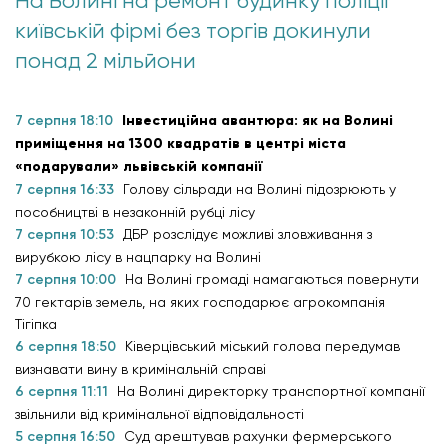
На Волині на ремонт будинку поліції
київській фірмі без торгів докинули
понад 2 мільйони
7 серпня 18:10
Інвестиційна авантюра: як на Волині
приміщення на 1300 квадратів в центрі міста
«подарували» львівській компанії
7 серпня 16:33
Голову сільради на Волині підозрюють у
пособництві в незаконній рубці лісу
7 серпня 10:53
ДБР розслідує можливі зловживання з
вирубкою лісу в нацпарку на Волині
7 серпня 10:00
На Волині громаді намагаються повернути
70 гектарів земель, на яких господарює агрокомпанія
Тігіпка
6 серпня 18:50
Ківерцівський міський голова передумав
визнавати вину в кримінальній справі
6 серпня 11:11
На Волині директорку транспортної компанії
звільнили від кримінальної відповідальності
5 серпня 16:50
Суд арештував рахунки фермерського