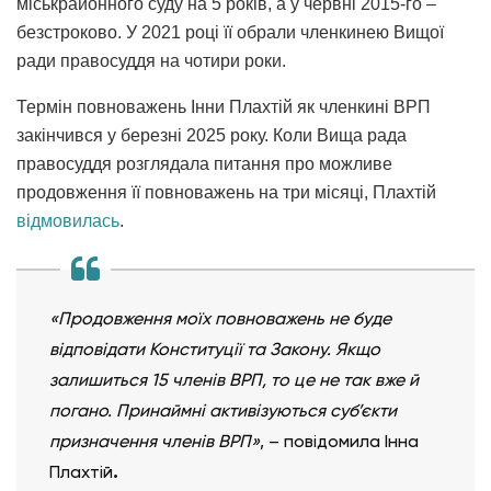
міськрайонного суду на 5 років, а у червні 2015-го –
безстроково. У 2021 році її обрали членкинею Вищої
ради правосуддя на чотири роки.
Термін повноважень Інни Плахтій як членкині ВРП
закінчився у березні 2025 року. Коли Вища рада
правосуддя розглядала питання про можливе
продовження її повноважень на три місяці, Плахтій
відмовилась
.
«Продовження моїх повноважень не буде
відповідати Конституції та Закону. Якщо
залишиться 15 членів ВРП, то це не так вже й
погано. Принаймні активізуються суб’єкти
призначення членів ВРП»
, – повідомила Інна
Плахтій
.