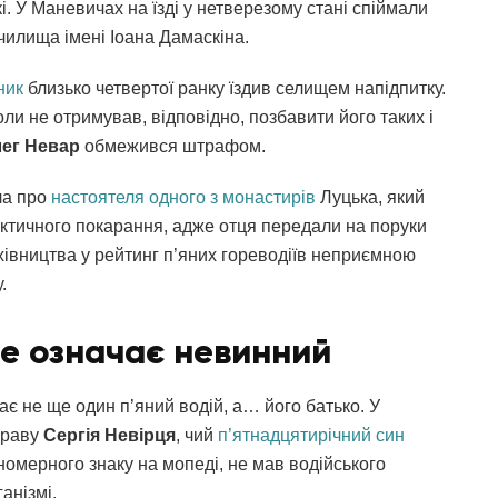
і. У Маневичах на їзді у нетверезому стані спіймали
чилища імені Іоана Дамаскіна.
ник
близько четвертої ранку їздив селищем напідпитку.
ли не отримував, відповідно, позбавити його таких і
ег Невар
обмежився штрафом.
ла про
настоятеля одного з монастирів
Луцька, який
актичного покарання, адже отця передали на поруки
івництва у рейтинг п’яних гореводіїв неприємною
у.
не означає невинний
є не ще один п’яний водій, а… його батько. У
праву
Сергія Невірця
, чий
п’ятнадцятирічний син
 номерного знаку на мопеді, не мав водійського
ганізмі.