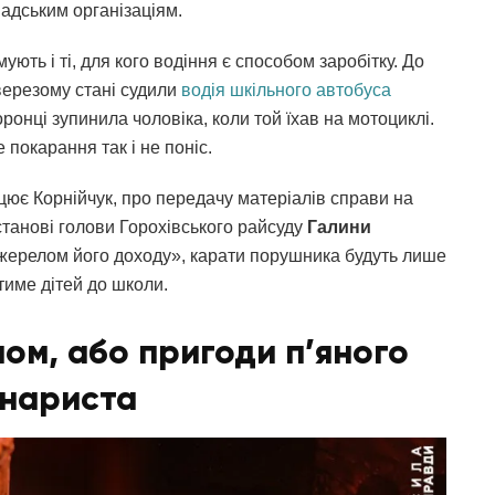
мадським організаціям.
ть і ті, для кого водіння є способом заробітку. До
тверезому стані судили
водія шкільного автобуса
ронці зупинила чоловіка, коли той їхав на мотоциклі.
покарання так і не поніс.
цює Корнійчук, про передачу матеріалів справи на
станові голови Горохівського райсуду
Галини
 джерелом його доходу», карати порушника будуть лише
итиме дітей до школи.
ом, або пригоди п’яного
інариста