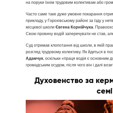
на поруки їхнім трудовим колективам або гро
Часто саме таке дуже умовне покарання отримую
прикладу, у Горохівському районі за їзду у не
місцевої школи
Євгена Корнійчука
. Правоохо
Свою провину водій заперечувати не став, але 
Суд отримав клопотання від школи, в якій пра
розгляд трудовому колективу. Як йдеться в по
Адамчук
, оскільки «праця водія є основним
громадським осудом, після чого він і далі воз
Духовенство за керм
сем