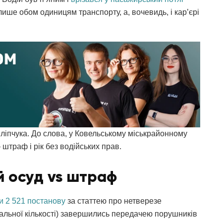
ше обом одиницям транспорту, а, вочевидь, і кар’єрі
іпчука. До слова, у Ковельському міськрайонному
штраф і рік без водійських прав.
й осуд vs штраф
и 2 521 постанову
за статтею про нетверезе
гальної кількості) завершились передачею порушників