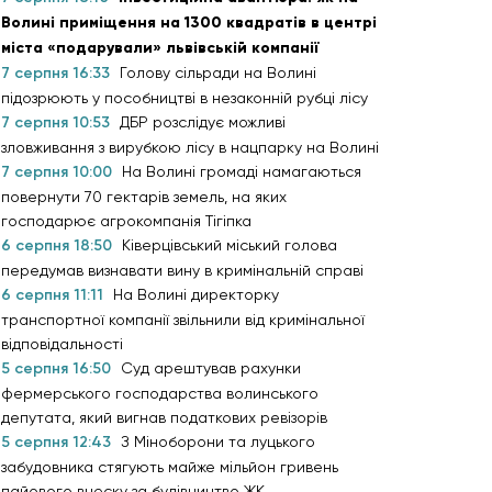
Волині приміщення на 1300 квадратів в центрі
міста «подарували» львівській компанії
7 серпня 16:33
Голову сільради на Волині
підозрюють у пособництві в незаконній рубці лісу
7 серпня 10:53
ДБР розслідує можливі
зловживання з вирубкою лісу в нацпарку на Волині
7 серпня 10:00
На Волині громаді намагаються
повернути 70 гектарів земель, на яких
господарює агрокомпанія Тігіпка
6 серпня 18:50
Ківерцівський міський голова
передумав визнавати вину в кримінальній справі
6 серпня 11:11
На Волині директорку
транспортної компанії звільнили від кримінальної
відповідальності
5 серпня 16:50
Суд арештував рахунки
фермерського господарства волинського
депутата, який вигнав податкових ревізорів
5 серпня 12:43
З Міноборони та луцького
забудовника стягують майже мільйон гривень
пайового внеску за будівництво ЖК