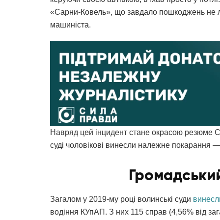
«Сарни-Ковель», що завдало пошкоджень не ли
машиніста.
Навряд цей інцидент стане окрасою резюме Сл
суді чоловікові винесли належне покарання — 
Громадськи
Загалом у 2019-му році волинські суди
винесл
водіння КУпАП. З них 115 справ (4,56% від за