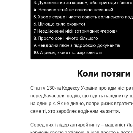
Духовенство за кермом, або пригоди п’яного
Неповнолітній не означає невинний
Хворе серце і чиста совість волинського под
Цілюща сила оковитої
Нездійсненні місії затриманих «героїв»
Просто сон і нічого більшого
Невдалий план з підробкою документів
Агресія, кювет і… жертовність
Коли потяги
Стаття 130-та Кодексу України про адмініст
передбачає для водіїв, що їздять напідпитку,
на один рік. Як не дивно, попри ризик втрати
саме ті, хто заробляє водінням на життя.
Серед них і лідер антирейтингу – машиніст Ль
керуючи своєю автівкою, в’їхав просто у потяг