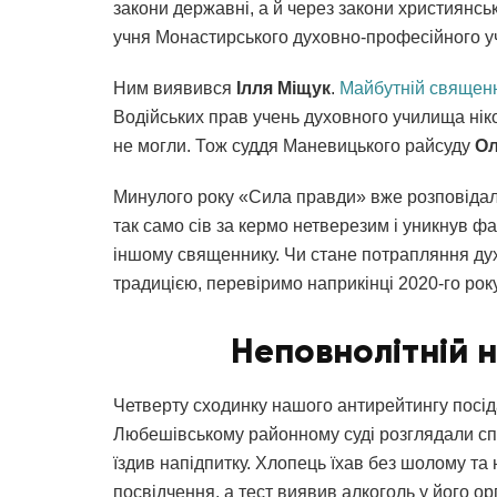
закони державні, а й через закони християнськ
учня Монастирського духовно-професійного у
Ним виявився
Ілля Міщук
.
Майбутній священ
Водійських прав учень духовного училища ніко
не могли. Тож суддя Маневицького райсуду
Ол
Минулого року «Сила правди» вже розповіда
так само сів за кермо нетверезим і уникнув ф
іншому священнику. Чи стане потрапляння дух
традицією, перевіримо наприкінці 2020-го рок
Неповнолітній 
Четверту сходинку нашого антирейтингу посіда
Любешівському районному суді розглядали с
їздив напідпитку. Хлопець їхав без шолому та
посвідчення, а тест виявив алкоголь у його ор