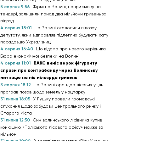
5 серпня 9:56
Фірмі на Волині, попри змову на
тендері, залишили понад два мільйони гривень за
підряд
4 серпня 18:01
На Волині оголосили підозру
депутату, який відправляв підлеглих будувати хату
посадовцю Укрзалізниці
4 серпня 16:40
Що відомо про нового керівника
Бюро економічної безпеки на Волині
4 серпня 11:01
ВАКС виніс вирок фігуранту
справи про контрабанду через Волинську
митницю на пів мільярда гривень
3 серпня 18:12
На Волині орендар лісових угідь
програв позов щодо земель у нацпарку
31 липня 18:05
У Луцьку провели громадські
слухання щодо забудови Центрального ринку і
Старого міста
31 липня 12:50
Син волинського лісівника купив
конюшню «Поліського лісового офісу» майже за
мільйон