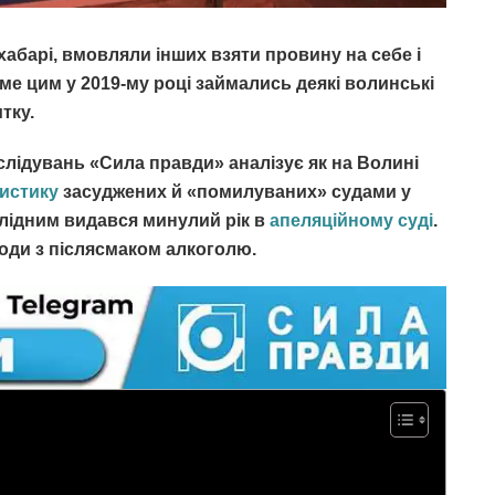
хабарі, вмовляли інших взяти провину на себе і
аме цим у 2019-му році займались деякі волинські
итку.
лідувань «Сила правди» аналізує як на Волині
тистику
засуджених й «помилуваних» судами у
плідним видався минулий рік в
апеляційному суді
.
годи з післясмаком алкоголю.