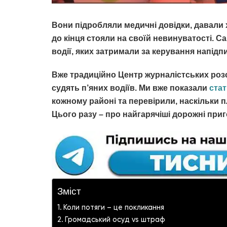
Вони підробляли медичні довідки, давали 
до кінця стояли на своїй невинуватості. С
водії, яких затримали за керування напідп
Вже традиційно Центр журналістських розс
судять п’яних водіїв. Ми вже показали
ста
кожному районі та перевірили, наскільки 
Цього разу – про найгарячіші дорожні при
Зміст
Коли потяги – це покликання
Громадський осуд vs штраф