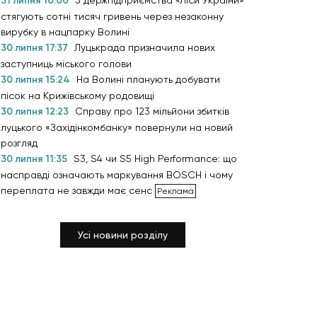
31 липня 10:00
З держпідприємства «Ліси України»
стягують сотні тисяч гривень через незаконну
вирубку в нацпарку Волині
30 липня 17:37
Луцькрада призначила нових
заступниць міського голови
30 липня 15:24
На Волині планують добувати
пісок на Крижівському родовищі
30 липня 12:23
Справу про 123 мільйони збитків
луцького «Західінкомбанку» повернули на новий
розгляд
30 липня 11:35
S3, S4 чи S5 High Performance: що
насправді означають маркування BOSCH і чому
переплата не завжди має сенс
Усі новини розділу