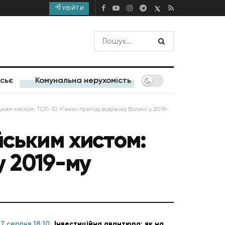
УВІЙТИ
сьє
Комунальна нерухомість
ким хистом: ТОП-10 п’яних пригод водіїв на Волині у 2019-
йським хистом:
у 2019-му
7 серпня 18:10
Інвестиційна авантюра: як на