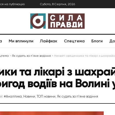
ся на публікацію
Субота, 8 Серпня, 2026
а
Ми вплинули
Лайфхак
Спецтема
Блоги
До
цтема
>
Як судять за п'яне водіння
>
Несвяті священники та лікарі з шахрайсь
ики та лікарі з шахра
игод водіїв на Волині 
ії:
#Аналітика
,
Новини
,
ТОП новини
,
Як судять за п'яне водіння