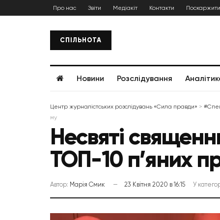
Про нас
Звіти
Медіакіт
Контакти
Поскаржити
СПІЛЬНОТА
Новини
Розслідування
Аналітик
Центр журналістських розслідувань «Сила правди»
>
#Спе
му
Несвяті священн
ТОП-10 п’яних пр
Автор:
Марія Смик
23 Квітня 2020 в 16:15
У категор