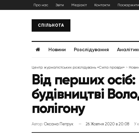
Про нас
Звіти
Медіакіт
Контакти
Поскаржити
СПІЛЬНОТА
Новини
Розслідування
Аналітик
Центр журналістських розслідувань «Сила правди»
>
Нови
Від перших осіб:
будівництві Вол
полігону
Автор:
Оксана Петрук
26 Жовтня 2020 в 20:08
У 