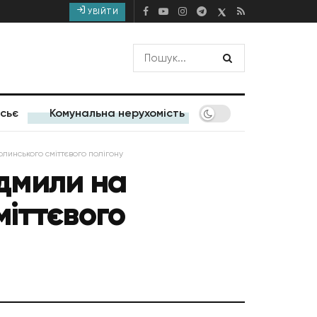
УВІЙТИ
сьє
Комунальна нерухомість
олинського сміттєвого полігону
ідмили на
іттєвого