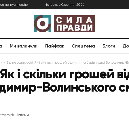
ся на публікацію
Четвер, 6 Серпня, 2026
а
Ми вплинули
Лайфхак
Спецтема
Блоги
До
ни
>
Від перших осіб: Як і скільки грошей відмили на будівництві Володимир-В
 Як і скільки грошей в
одимир-Волинського см
категорії:
Новини