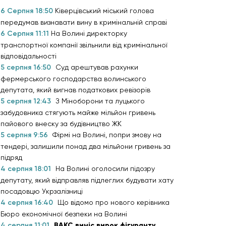
6 Серпня 18:50
Ківерцівський міський голова
передумав визнавати вину в кримінальній справі
6 Серпня 11:11
На Волині директорку
транспортної компанії звільнили від кримінальної
відповідальності
5 серпня 16:50
Суд арештував рахунки
фермерського господарства волинського
депутата, який вигнав податкових ревізорів
5 серпня 12:43
З Міноборони та луцького
забудовника стягують майже мільйон гривень
пайового внеску за будівництво ЖК
5 серпня 9:56
Фірмі на Волині, попри змову на
тендері, залишили понад два мільйони гривень за
підряд
4 серпня 18:01
На Волині оголосили підозру
депутату, який відправляв підлеглих будувати хату
посадовцю Укрзалізниці
4 серпня 16:40
Що відомо про нового керівника
Бюро економічної безпеки на Волині
4 серпня 11:01
ВАКС виніс вирок фігуранту