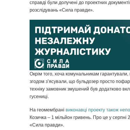
справді були долучені до проектних документі
розслідувань «Сила правди».
Окрім того, хоча комунальникам гарантували, 
згодом з’ясували, що бульдозер просто пофар
техніку замовник змушений був додатково вкл
гусениці.
На геомембрані
виконавці проекту також неп
Козичка – 1 мільйон гривень. Про це у серпні
«Сила правди».