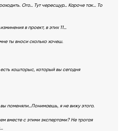
проходить. Ого… Тут чересщур… Кароче так… То
изминения в проект, в этих 11…
 мне ты вноси сколько хочеш.
 есть кошторыс, который вы сегодня
шо вы поменяли…Понимаешь, я не вижу этого.
яем вместе с этими экспертами? Не трогая
ы…