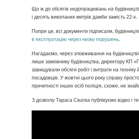
Що ж до обсягів недопрацювань на будівництві
і десять викопаних метрів дамби замість 22-х.
Попри це, всі документи підписали, будівниц
в експлуатацію через низку порушень
.
Нагадаємо, через зловживання на будівництві
лише замовнику будівництва, директору КП «П
завищували обсяги робіт і витрати на техніку 
посадовців. У жовтні цього року справу прост
причетності інших осіб поліція, схоже, не зн
З дозволу Тараса Сватка публікуємо відео і т