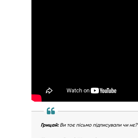
Грицай:
Ви тоє пісьмо підписували чи нє?