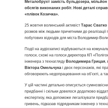
Металобрухт замість бульдозера, мільйон 
обсягів виконаних робіт. Нові деталі справ
«плівок Козичка».
25 жовтня волинський активіст
Тарас Сватко
розмов між людьми причетними до реалізації п
побутових відходів для міста Володимир-Воли
Події на аудіозаписі відбуваються на комуна
голоси, схожі на голоси директора КП «Поліг
інженера з технагляду
Володимира Грицая
,
Віктора Омельчука
і двох персонажів, які п
обговорюють недопрацювання на об’єкті, а та
У цій частині детально описується сумнозвісни
придбанні і скільки довелося додатково відда
експертизу, яка допоможе легалізувати придба
гривень, підказав підрядникам інженер з тех