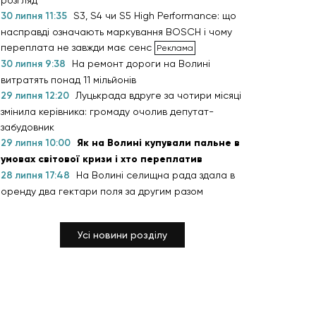
розгляд
30 липня 11:35
S3, S4 чи S5 High Performance: що
насправді означають маркування BOSCH і чому
переплата не завжди має сенс
30 липня 9:38
На ремонт дороги на Волині
витратять понад 11 мільйонів
29 липня 12:20
Луцькрада вдруге за чотири місяці
змінила керівника: громаду очолив депутат-
забудовник
29 липня 10:00
Як на Волині купували пальне в
умовах світової кризи і хто переплатив
28 липня 17:48
На Волині селищна рада здала в
оренду два гектари поля за другим разом
Усі новини розділу