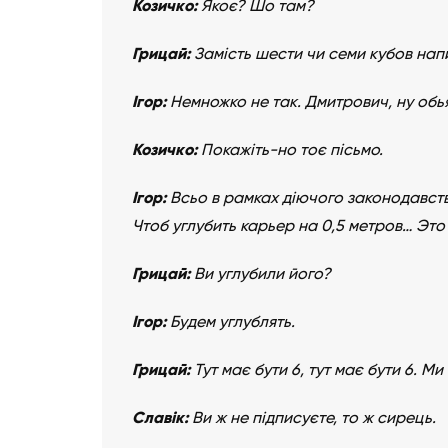
Козичко:
Якоє? Шо там?
Грицай:
Замість шести чи семи кубов напи
Ігор:
Немножко не так. Дмитрович, ну обь
Козичко:
Покажіть-но тоє пісьмо.
Ігор:
Всьо в рамках діючого законодавст
Чтоб углубить карьер на 0,5 метров… Это
Грицай:
Ви углубили його?
Ігор:
Будем углублять.
Грицай:
Тут має бути 6, тут має бути 6. М
Славік:
Ви ж не підписуєте, то ж сирець.