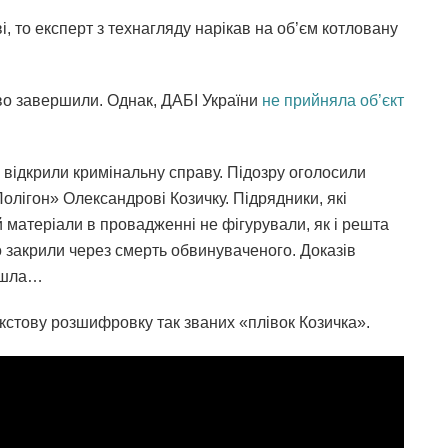
, то експерт з технагляду нарікав на об’єм котловану
тво завершили. Однак, ДАБІ України
не прийняла об’єкт
 відкрили кримінальну справу. Підозру оголосили
олігон» Олександрові Козичку. Підрядники, які
й матеріали в провадженні не фігурували, як і решта
о закрили через смерть обвинуваченого. Доказів
айшла…
екстову розшифровку так званих «плівок Козичка».