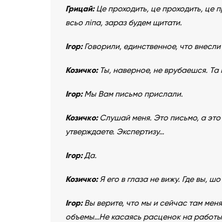
Грицай:
Це проходить, це проходить, це 
всьо ліпа, зараз будем щитати.
Ігор:
Говорили, единственное, что внесли 
Козичко:
Ты, наверное, не врубаешся. Та
Ігор:
Мы Вам письмо прислали.
Козичко:
Слушай меня. Это письмо, а это
утверждаете. Экспертизу…
Ігор:
Да.
Козичко:
Я его в глаза не вижу. Где вы, 
Ігор:
Вы верите, что мы и сейчас там мен
объемы…Не касаясь расценок на работ