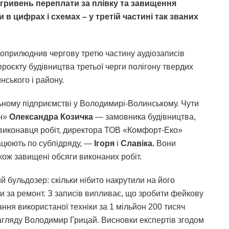
гривень переплати за плівку та завищення
и в цифрах і схемах – у третій частині так званих
оприлюднив чергову третю частину аудіозаписів
роєкту будівництва третьої черги полігону твердих
нського і району.
льному підприємстві у Володимирі-Волинському. Чути
он»
Олександра Козичка
— замовника будівництва,
 виконавця робіт, директора ТОВ «Комфорт-Еко»
рацюють по субпідряду, —
Ігоря
і
Славіка.
Вони
кож завищені обсяги виконаних робіт.
й бульдозер: скільки нібито накрутили на його
ти за ремонт. З записів випливає, що зробити фейкову
ння використаної техніки за 1 мільйон 200 тисяч
нагляду Володимир Грицай. Висновки експертів згодом