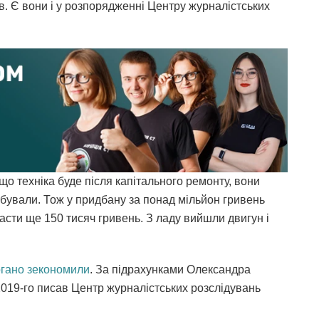
в. Є вони і у розпорядженні Центру журналістських
що техніка буде після капітального ремонту, вони
бували. Тож у придбану за понад мільйон гривень
асти ще 150 тисяч гривень. З ладу вийшли двигун і
огано зекономили
. За підрахунками Олександра
 2019-го писав Центр журналістських розслідувань