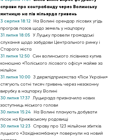
справи про контрабанду через Волинську
митницю на пів мільярда гривень
3 серпня 18:12
На Волині орендар лісових угідь
програв позов щодо земель у нацпарку
31 липня 18:05
У Луцьку провели громадські
слухання щодо забудови Центрального ринку і
Старого міста
31 липня 12:50
Син волинського лісівника купив
конюшню «Поліського лісового офісу» майже за
мільйон
31 липня 10:00
З держпідприємства «Ліси України»
стягують сотні тисяч гривень через незаконну
вирубку в нацпарку Волині
30 липня 17:37
Луцькрада призначила нових
заступниць міського голови
30 липня 15:24
На Волині планують добувати
пісок на Крижівському родовищі
30 липня 12:23
Справу про 123 мільйони збитків
луцького «Західінкомбанку» повернули на новий