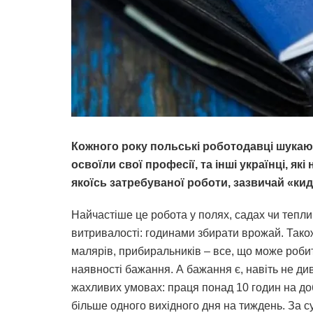
Кожного року польські роботодавці шукают
освоїли свої професії, та інші українці, я
якоїсь затребуваної роботи, зазвичай «ки
Найчастіше це робота у полях, садах чи тепли
витривалості: годинами збирати врожай. Тако
малярів, прибиральників – все, що може роби
наявності бажання. А бажання є, навіть не ди
жахливих умовах: праця понад 10 годин на до
більше одного вихідного дня на тиждень. За 