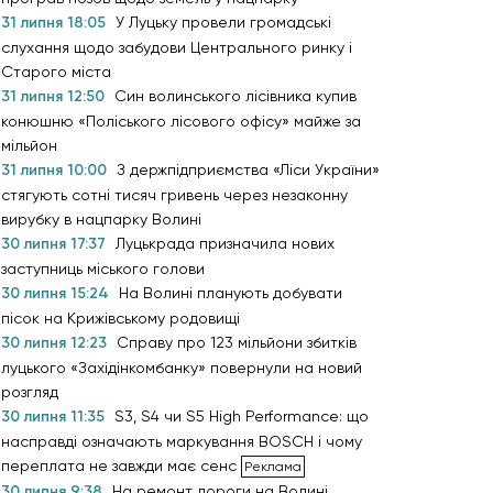
31 липня 18:05
У Луцьку провели громадські
слухання щодо забудови Центрального ринку і
Старого міста
31 липня 12:50
Син волинського лісівника купив
конюшню «Поліського лісового офісу» майже за
мільйон
31 липня 10:00
З держпідприємства «Ліси України»
стягують сотні тисяч гривень через незаконну
вирубку в нацпарку Волині
30 липня 17:37
Луцькрада призначила нових
заступниць міського голови
30 липня 15:24
На Волині планують добувати
пісок на Крижівському родовищі
30 липня 12:23
Справу про 123 мільйони збитків
луцького «Західінкомбанку» повернули на новий
розгляд
30 липня 11:35
S3, S4 чи S5 High Performance: що
насправді означають маркування BOSCH і чому
переплата не завжди має сенс
30 липня 9:38
На ремонт дороги на Волині