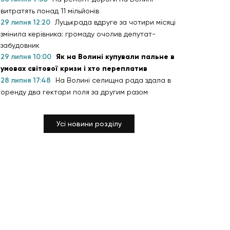
витратять понад 11 мільйонів
29 липня 12:20
Луцькрада вдруге за чотири місяці
змінила керівника: громаду очолив депутат-
забудовник
29 липня 10:00
Як на Волині купували пальне в
умовах світової кризи і хто переплатив
28 липня 17:48
На Волині селищна рада здала в
оренду два гектари поля за другим разом
Усі новини розділу