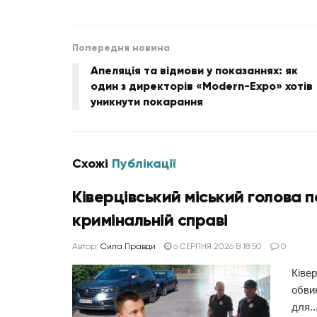
Попередня новина
Апеляція та відмови у показаннях: як
один з директорів «Modern-Expo» хотів
уникнути покарання
Схожі
Публікації
Ківерцівський міський голова 
кримінальній справі
Автор:
Сила Правди
6 СЕРПНЯ 2026 В 18:50
0
Ківе
обвин
для..