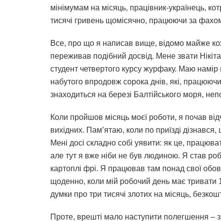
мінімумам на місяць, працівник-українець, ко
тисячі гривень щомісячно, працюючи за фахом
Все, про що я написав вище, відомо майже кож
переживав подібний досвід. Мене звати Нікіта
студент четвертого курсу журфаку. Маю намір 
набутого впродовж сорока днів, які, працюючи
знаходиться на березі Балтійського моря, неп
Коли пройшов місяць моєї роботи, я почав від
вихідних. Пам’ятаю, коли по приїзді дізнався,
Мені досі складно собі уявити: як це, працюва
але тут я вже ніби не був людиною. Я став ро
картоплі фрі. Я працював там понад свої обов
щоденно, коли мій робочий день має тривати 1
думки про три тисячі злотих на місяць, безко
Проте, врешті мало наступити полегшення – з