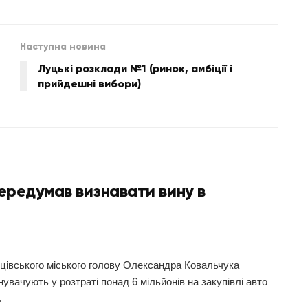
Наступна новина
Луцькі розклади №1 (ринок, амбіції і
прийдешні вибори)
передумав визнавати вину в
рцівського міського голову Олександра Ковальчука
увачують у розтраті понад 6 мільйонів на закупівлі авто
.