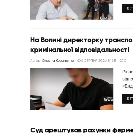
ДЕ
На Волині директорку транспорт
кримінальної відповідальності
Автор:
Оксана Коваленко
6 СЕРПНЯ 2026 В 11:11
0
Рівне
відпо
«Ендо
ДЕ
Суд арештував рахунки ферме