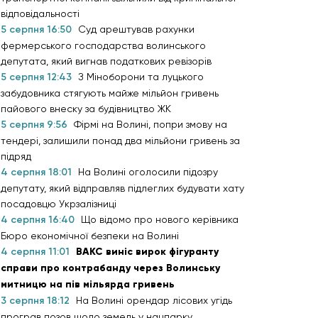
відповідальності
5 серпня 16:50
Суд арештував рахунки
фермерського господарства волинського
депутата, який вигнав податкових ревізорів
5 серпня 12:43
З Міноборони та луцького
забудовника стягують майже мільйон гривень
пайового внеску за будівництво ЖК
5 серпня 9:56
Фірмі на Волині, попри змову на
тендері, залишили понад два мільйони гривень за
підряд
4 серпня 18:01
На Волині оголосили підозру
депутату, який відправляв підлеглих будувати хату
посадовцю Укрзалізниці
4 серпня 16:40
Що відомо про нового керівника
Бюро економічної безпеки на Волині
4 серпня 11:01
ВАКС виніс вирок фігуранту
справи про контрабанду через Волинську
митницю на пів мільярда гривень
3 серпня 18:12
На Волині орендар лісових угідь
програв позов щодо земель у нацпарку