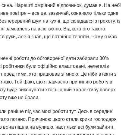
сина. Нарешті омріяний відпочинок, думав я. На небі
иве повітря – все це, зазвичай, означало тільки одне
 безперервний шум на кухні, що складався з грохоту, із
ння замовлень на всю кухню. Від кожного такого
я руки, але я знав, що потрібно терпіти. Чому я мав
ненні роботи до обговореної дати забирали 30%
сі робітники були офіційно влаштовані, нелегалів
 перед тими, хто працював зі мною. Це ніби втекти з
 тяжко. Той факт, що я завчасно припиняю роботу в
оту буде виконувати хтось інший з колективу поверх
боту вже не брали.
ли раніше під час моєї роботи тут. Десь в середині
стало погано. Причиною цього стали крики господаря
о вона пішла на вулицю, настільки всі були зайняті,
нка кричала і плакала, не могла вимовити ні слова.