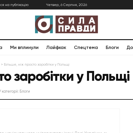
ся на публікацію
Четвер, 6 Серпня, 2026
а
Ми вплинули
Лайфхак
Спецтема
Блоги
До
>
Більше, ніж просто заробітки у Польщі
то заробітки у Польщі
У категорії:
Блоги