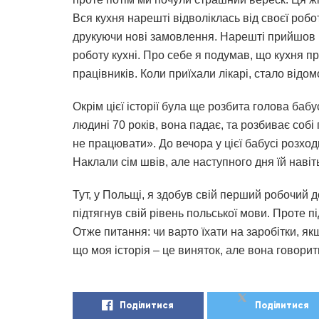
Вся кухня нарешті відволіклась від своєї роб
друкуючи нові замовлення. Нарешті прийшов 
роботу кухні. Про себе я подумав, що кухня пр
працівників. Коли приїхали лікарі, стало відомо
Окрім цієї історії була ще розбита голова бабу
людині 70 років, вона падає, та розбиває собі
не працювати». До вечора у цієї бабусі розходи
Наклали сім швів, але наступного дня їй навіт
Тут, у Польщі, я здобув свій перший робочий д
підтягнув свій рівень польської мови. Проте п
Отже питання: чи варто їхати на заробітки, як
що моя історія – це виняток, але вона говорит
Поділитися
Поділитися