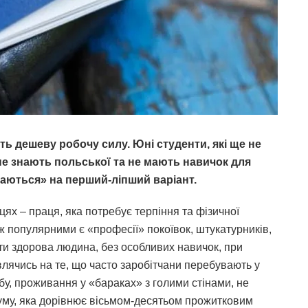
ь дешеву робочу силу. Юні студенти, які ще не
кі не знають польської та не мають навичок для
даються» на перший-ліпший варіант.
цях – праця, яка потребує терпіння та фізичної
ж популярними є «професії» покоївок, штукатурників,
ти здорова людина, без особливих навичок, при
влячись на те, що часто заробітчани перебувають у
бу, проживання у «бараках» з голими стінами, не
суму, яка дорівнює вісьмом-десятьом прожитковим