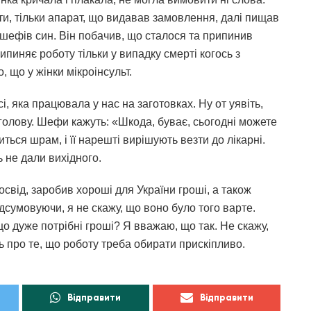
оти, тільки апарат, що видавав замовлення, далі пищав
шефів син. Він побачив, що сталося та припинив
ипиняє роботу тільки у випадку смерті когось з
, що у жінки мікроінсульт.
сі, яка працювала у нас на заготовках. Ну от уявіть,
 голову. Шефи кажуть: «Шкода, буває, сьогодні можете
ться шрам, і її нарешті вирішують везти до лікарні.
ь не дали вихідного.
освід, заробив хороші для України гроші, а також
ідсумовуючи, я не скажу, що воно було того варте.
що дуже потрібні гроші? Я вважаю, що так. Не скажу,
ь про те, що роботу треба обирати прискіпливо.
Відправити
Відправити