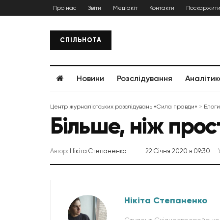
Про нас
Звіти
Медіакіт
Контакти
Поскаржити
СПІЛЬНОТА
Новини
Розслідування
Аналітик
Центр журналістських розслідувань «Сила правди»
>
Блоги
Більше, ніж прос
Автор:
Нікіта Степаненко
22 Січня 2020 в 09:30
Нікіта Степаненко