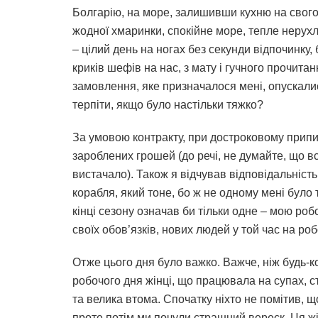
Болгарію, на море, залишивши кухню на свого 
жодної хмаринки, спокійне море, тепле нерухл
– цілий день на ногах без секунди відпочинку,
криків шефів на нас, з мату і гучного прочита
замовлення, яке призначалося мені, опускалис
терпіти, якщо було настільки тяжко?
За умовою контракту, при достроковому припи
зароблених грошей (до речі, не думайте, що в
вистачало). Також я відчував відповідальність
корабля, який тоне, бо ж не одному мені було
кінці сезону означав би тільки одне – мою роб
своїх обов’язків, нових людей у той час на ро
Отже цього дня було важко. Важче, ніж будь-ко
робочого дня жінці, що працювала на супах, 
та велика втома. Спочатку ніхто не помітив, щ
проте потім ми почули страшний вереск. Ця жі