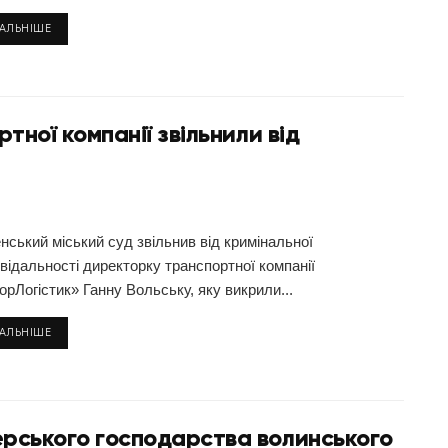
ТАЛЬНІШЕ
ної компанії звільнили від
нський міський суд звільнив від кримінальної
відальності директорку транспортної компанії
рЛогістик» Ганну Вольську, яку викрили...
ТАЛЬНІШЕ
рського господарства волинського