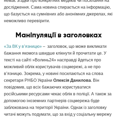
немає згадки про конкретних медиків чи посилання на
дослідження. Сама новина спирається на інформацію,
що базується на сумнівних або анонімних джерелах, які
неможливо перевірити.
Маніпуляції в заголовках
«За ВК у в’язницю»
– заголовок, що може викликати
бажання якомога швидше клікнути й прочитати це. У
тексті на сайті »Волинь24» насправді йдеться про
можливий облік користувачів соцмережі, а не про
в’язницю. Зокрема, у новині посилаються на слова
секретаря РНБО України
Олексія Данилова
. Він
повідомив, що всіх бажаючих користуватися
російськими ресурсами чекає облік в поліції. А також за
допомогою іноземних партнерів соцмережа буде
заблокована на території України. Однак із заголовку
читачі можуть подумати, що за вхід у соціальну мережу