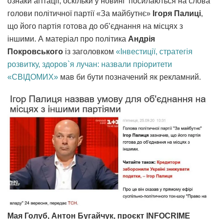
ознаки агітації, оскільки у новині посилаються на слова
голови політичної партії «За майбутнє»
Ігоря Палиці
,
що його партія готова до об’єднання на місцях з
іншими. А матеріал про політика
Андрія
Покровського
із заголовком
«Інвестиції, стратегія
розвитку, здоров`я лучан: назвали пріоритети
«СВІДОМИХ»
мав би бути позначений як рекламний.
Мая Голуб, Антон Бугайчук, проєкт INFOCRIME