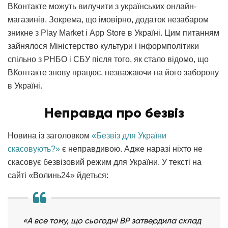
ВКонтакте можуть вилучити з українських онлайн-
магазинів. Зокрема, що імовірно, додаток незабаром
зникне з Play Market і App Store в Україні. Цим питанням
зайнялося Міністерство культури і інформполітики
спільно з РНБО і СБУ після того, як стало відомо, що
ВКонтакте знову працює, незважаючи на його заборону
в Україні.
Неправда про безвіз
Новина із заголовком
«Безвіз для України
скасовують?»
є неправдивою. Адже наразі ніхто не
скасовує безвізовий режим для України. У тексті на
сайті «Волинь24» йдеться:
«А все тому, що сьогодні ВР затвердила склад