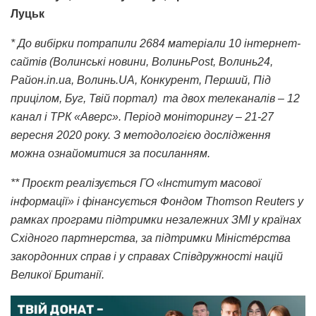
Луцьк
* До вибірки потрапили 2684 матеріали 10 інтернет-
сайтів (Волинські новини, ВолиньPost, Волинь24,
Район.in.ua, Волинь.UA, Конкурент, Перший, Під
прицілом, Буг, Твій портал) та двох телеканалів – 12
канал і ТРК «Аверс». Період моніторингу – 21-27
вересня 2020 року. З методологією дослідження
можна ознайомитися за посиланням.
** Проєкт реалізується ГО «Інститут масової
інформації» і фінансується Фондом Thomson Reuters у
рамках програми підтримки незалежних ЗМІ у країнах
Східного партнерства, за підтримки Міністе́рства
закордонних справ і у справах Співдружності націй
Великої Британії.