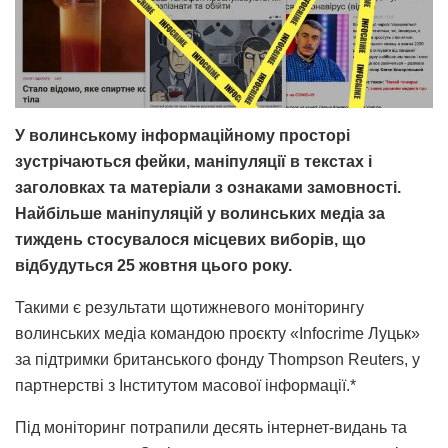
У волинському інформаційному просторі
зустрічаються фейки, маніпуляції в текстах і
заголовках та матеріали з ознаками замовності.
Найбільше маніпуляцій у волинських медіа за
тиждень стосувалося місцевих виборів, що
відбудуться 25 жовтня цього року.
Такими є результати щотижневого моніторингу
волинських медіа командою проєкту «Infocrime Луцьк»
за підтримки британського фонду Thompson Reuters, у
партнерстві з Інститутом масової інформації.*
Під моніторинг потрапили десять інтернет-видань та