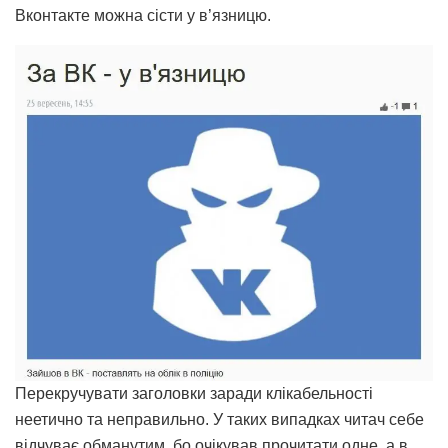
Вконтакте можна сісти у в’язницю.
Перекручувати заголовки заради клікабельності
неетично та неправильно. У таких випадках читач себе
відчуває обманутим, бо очікував прочитати одне, а в