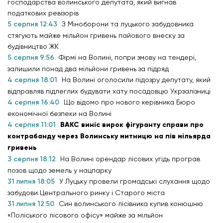
господарства волинського депутата, який вигнав
податкових ревізорів
5 серпня 12:43
З Міноборони та луцького забудовника
стягують майже мільйон гривень пайового внеску за
будівництво ЖК
5 серпня 9:56
Фірмі на Волині, попри змову на тендері,
залишили понад два мільйони гривень за підряд
4 серпня 18:01
На Волині оголосили підозру депутату, який
відправляв підлеглих будувати хату посадовцю Укрзалізниці
4 серпня 16:40
Що відомо про нового керівника Бюро
економічної безпеки на Волині
4 серпня 11:01
ВАКС виніс вирок фігуранту справи про
контрабанду через Волинську митницю на пів мільярда
гривень
3 серпня 18:12
На Волині орендар лісових угідь програв
позов щодо земель у нацпарку
31 липня 18:05
У Луцьку провели громадські слухання щодо
забудови Центрального ринку і Старого міста
31 липня 12:50
Син волинського лісівника купив конюшню
«Поліського лісового офісу» майже за мільйон