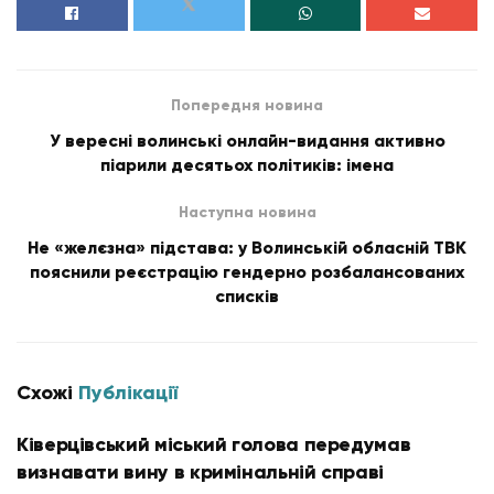
Попередня новина
У вересні волинські онлайн-видання активно
піарили десятьох політиків: імена
Наступна новина
Не «желєзна» підстава: у Волинській обласній ТВК
пояснили реєстрацію гендерно розбалансованих
списків
Схожі
Публікації
Ківерцівський міський голова передумав
визнавати вину в кримінальній справі