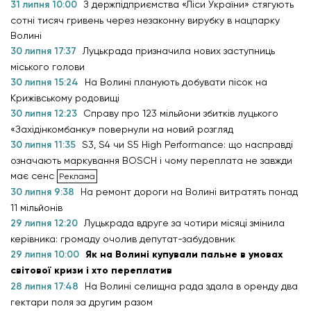
31 липня 10:00
З держпідприємства «Ліси України» стягують
сотні тисяч гривень через незаконну вирубку в нацпарку
Волині
30 липня 17:37
Луцькрада призначила нових заступниць
міського голови
30 липня 15:24
На Волині планують добувати пісок на
Крижівському родовищі
30 липня 12:23
Справу про 123 мільйони збитків луцького
«Західінкомбанку» повернули на новий розгляд
30 липня 11:35
S3, S4 чи S5 High Performance: що насправді
означають маркування BOSCH і чому переплата не завжди
має сенс
30 липня 9:38
На ремонт дороги на Волині витратять понад
11 мільйонів
29 липня 12:20
Луцькрада вдруге за чотири місяці змінила
керівника: громаду очолив депутат-забудовник
29 липня 10:00
Як на Волині купували пальне в умовах
світової кризи і хто переплатив
28 липня 17:48
На Волині селищна рада здала в оренду два
гектари поля за другим разом