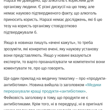
Наразі не доведено, що алкоголь є корисним для
організму людини. Є різні дискусії на цю тему, але
немає науково підтвердженого факту, що алкоголь
приносить користь. Наразі немає досліджень, які б цю
тезу на користь організму стовідсотково
підтверджували б.
Якщо в новинах пишуть «вчені кажуть», то треба
зрозуміти, які конкретно вчені, яку наукову установу
вони представляють. Якщо у новині вказуються
експерти, то варто проаналізувати чи компетентні вони
коментувати те, про що говорять.
Ще один приклад на медичну тематику – про «продукти-
антибіотики». Новина вийшла із заголовком
«Медики
перерахували кращі продукти-«антибіотики»
.
Фейковість заголовку в тому, що продукти не є
антибіотиками. Крім того, ні в передруці, ні в оригіналі