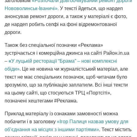
заголовком
«Розпочали довгоочікуваний ремонт дороги
Нововолинськ-Іваничі».
У тексті йдеться, що нардеп
анонсував ремонт дороги, а також у матеріалі є фото,
де нардеп робить селфі на фоні відремонтованої
дороги.
Також без спеціальної позначки «Реклама»
зустрічається і комерційна джинса на сайті Район.in.ua
–
«
У луцькій ресторації “Брама” – нові комплексні
обіди»
. Це не новина чи журналістський матеріал, але
текст не має спеціальних позначок, щоб читачам було
зрозуміло, що за публікацію заплатили. Всі інші тексти
на цьому сайті, що стосуються ТРЦ «Портсіті»,
позначені хештегами #Реклама.
Приклад матеріалу із ознаками замовності можна
побачити і в заголовку
«Ігор Палиця назвав умову для
об’єднання на місцях з іншими партіями»
. Текст містить