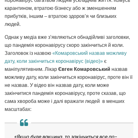
Коронавірус багатьом людям ускладнив життя. Комусь
карантином, втратою бізнесу або ж зменшенням
прибутків, іншим – втратою здоров’я чи близьких
людей.
Однак у медіа вже з’являються обнадійливі заголовки,
що пандемія коронавірусу скоро закінчиться й коли.
Заголовок із назвою
«Комаровський назвав можливу
дату, коли закінчиться коронавірус (відео)»
є
маніпулятивним. Лікар
Євген Комаровський
назвав
можливу дату, коли закінчиться коронавірус, проте він її
не назвав. У відео він назвав дату, коли може
закінчитися пандемія коронавірусу, проте сказав, що
сама хвороба може і далі вражати людей в менших
масштабах:
«Якщо буде вакцина, то закінчиться все по-