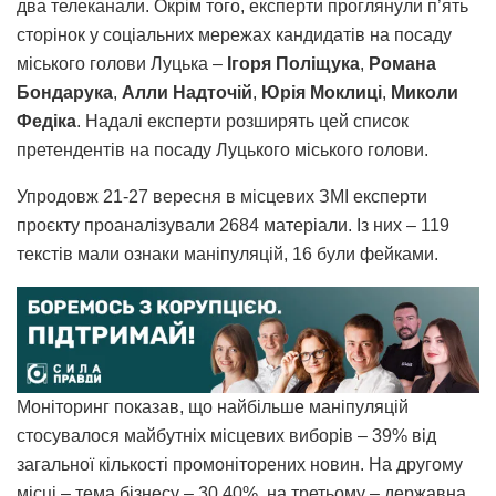
два телеканали. Окрім того, експерти проглянули п’ять
сторінок у соціальних мережах кандидатів на посаду
міського голови Луцька –
Ігоря Поліщука
,
Романа
Бондарука
,
Алли Надточій
,
Юрія Моклиці
,
Миколи
Федіка
. Надалі експерти розширять цей список
претендентів на посаду Луцького міського голови.
Упродовж 21-27 вересня в місцевих ЗМІ експерти
проєкту проаналізували 2684 матеріали. Із них – 119
текстів мали ознаки маніпуляцій, 16 були фейками.
Моніторинг показав, що найбільше маніпуляцій
стосувалося майбутніх місцевих виборів – 39% від
загальної кількості промоніторених новин. На другому
місці – тема бізнесу – 30,40%, на третьому – державна