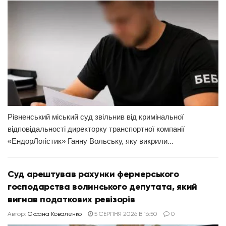
Рівненський міський суд звільнив від кримінальної
відповідальності директорку транспортної компанії
«ЕндорЛогістик» Ганну Вольську, яку викрили...
Суд арештував рахунки фермерського
господарства волинського депутата, який
вигнав податкових ревізорів
Автор:
Оксана Коваленко
5 СЕРПНЯ 2026 В 16:50
0