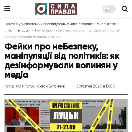
Центр журналістських розслідувань «Сила правди»
>
#Спецтема
>
Infocrime_Lutsk
>
Фейки про неБезпеку, маніпуляції від політиків: як
дезінформували волинян у медіа
Фейки про неБезпеку,
маніпуляції від політиків: як
дезінформували волинян у
медіа
Автор:
Мая Голуб
,
Антон Бугайчук
6 Жовтня 2020 в 13:00