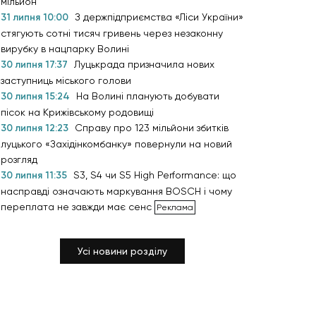
мільйон
31 липня 10:00
З держпідприємства «Ліси України»
стягують сотні тисяч гривень через незаконну
вирубку в нацпарку Волині
30 липня 17:37
Луцькрада призначила нових
заступниць міського голови
30 липня 15:24
На Волині планують добувати
пісок на Крижівському родовищі
30 липня 12:23
Справу про 123 мільйони збитків
луцького «Західінкомбанку» повернули на новий
розгляд
30 липня 11:35
S3, S4 чи S5 High Performance: що
насправді означають маркування BOSCH і чому
переплата не завжди має сенс
Усі новини розділу