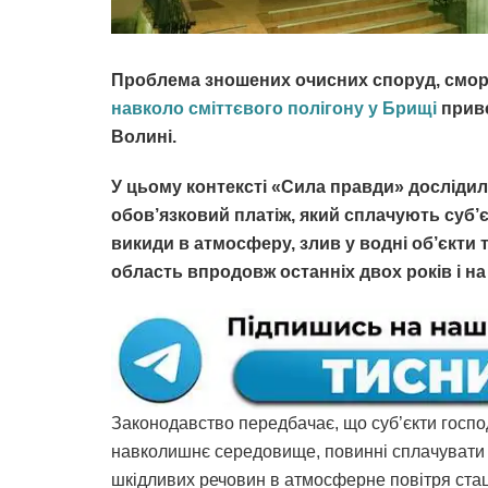
Проблема зношених очисних споруд, сморі
навколо сміттєвого полігону у Брищі
приве
Волині.
У цьому контексті «Сила правди» дослідил
обов’язковий платіж, який сплачують суб
викиди в атмосферу, злив у водні об’єкти 
область впродовж останніх двох років і на 
Законодавство передбачає, що суб’єкти госпо
навколишнє середовище, повинні сплачуват
шкідливих речовин в атмосферне повітря стаці