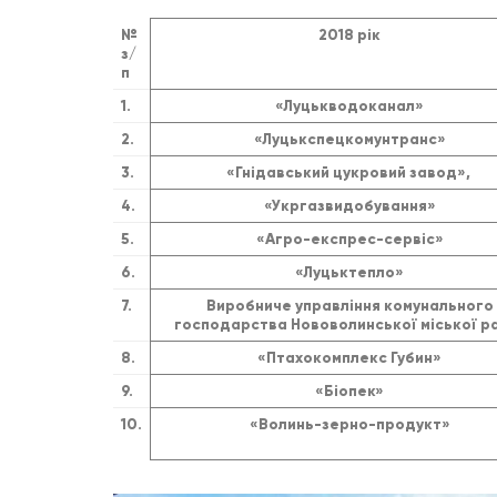
№
2018 рік
з/
п
1.
«Луцькводоканал»
2.
«Луцькспецкомунтранс»
3.
«Гнідавський цукровий завод»,
4.
«Укргазвидобування»
5.
«Агро-експрес-сервіс»
6.
«Луцьктепло»
7.
Виробниче управління комунального
господарства Нововолинської міської р
8.
«Птахокомплекс Губин»
9.
«Біопек»
10.
«Волинь-зерно-продукт»