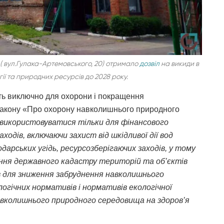
, ( вул.Гулака-Артемовського, 20) отримало
дозвіл
на викиди в
ії та природних ресурсів до 2028 року.
ть виключно для охорони і покращення
акону «Про охорону навколишнього природного
використовуватися тільки для фінансового
одів, включаючи захист від шкідливої дії вод
дарських угідь, ресурсозберігаючих заходів, у тому
дення державного кадастру територій та об’єктів
в для зниження забруднення навколишнього
гічних нормативів і нормативів екологічної
навколишнього природного середовища на здоров’я