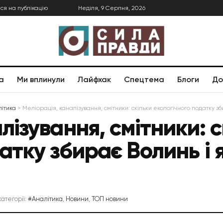
ся на публікацію
Неділя, 9 Серпня, 2026
а
Ми вплинули
Лайфхак
Спецтема
Блоги
До
ітика
>
Меліорація, каналізування, смітники: скільки екологічного податку з
лізування, смітники: с
атку збирає Волинь і 
категорії:
#Аналітика
,
Новини
,
ТОП новини