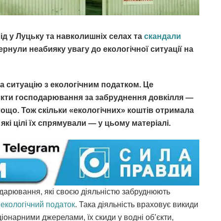
д у Луцьку та навколишніх селах та
скандали
рнули неабияку увагу до екологічної ситуації на
а ситуацію з екологічним податком. Це
’єкти господарювання за забруднення довкілля —
тощо. Тож скільки «екологічних» коштів отримала
які цілі їх спрямували — у цьому матеріалі.
дарювання, які своєю діяльністю забруднюють
и
екологічний податок
. Така діяльність враховує викиди
онарними джерелами, їх скиди у водні об’єкти,