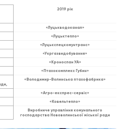
2019 рік
«Луцькводоканал»
«Луцьктепло»
«Луцькспецкомунтранс»
«Укргазвидобування»
«Кроноспан УА»
«Птахокомплекс Губин»
«Володимир-Волинська птахофабрика»
ади,
«Агро-експрес-сервіс»
«Ковельтепло»
Виробниче управління комунального
господарства Нововолинської міської ради