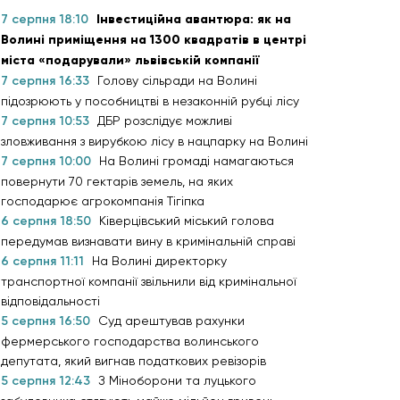
7 серпня 18:10
Інвестиційна авантюра: як на
Волині приміщення на 1300 квадратів в центрі
міста «подарували» львівській компанії
7 серпня 16:33
Голову сільради на Волині
підозрюють у пособництві в незаконній рубці лісу
7 серпня 10:53
ДБР розслідує можливі
зловживання з вирубкою лісу в нацпарку на Волині
7 серпня 10:00
На Волині громаді намагаються
повернути 70 гектарів земель, на яких
господарює агрокомпанія Тігіпка
6 серпня 18:50
Ківерцівський міський голова
передумав визнавати вину в кримінальній справі
6 серпня 11:11
На Волині директорку
транспортної компанії звільнили від кримінальної
відповідальності
5 серпня 16:50
Суд арештував рахунки
фермерського господарства волинського
депутата, який вигнав податкових ревізорів
5 серпня 12:43
З Міноборони та луцького