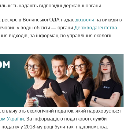
яльність надають відповідні державні органи.
их ресурсів Волинської ОДА надає
дозволи
на викиди в
човин у водні об’єкти
—
органи
Держводагентства
.
ня відходів, за інформацією управління екології
.
а сплачують екологічний податок, який нараховується
ом України
. За інформацією податкової служби
податку у 2018-му році були такі підприємства: