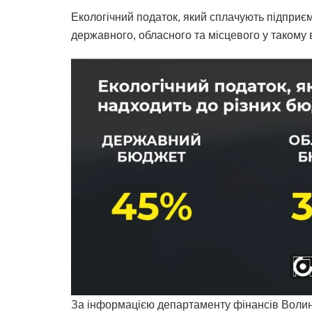
Екологічний податок, який сплачують підприєм
державного, обласного та місцевого у такому 
За інформацією департаменту фінансів Волинс