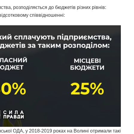
ства, розподіляється до бюджетів різних рівнів:
відсотковому співвідношенні:
ької ОДА, у 2018-2019 роках на Волині отримали такі