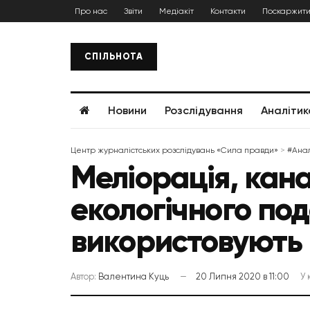
Про нас
Звіти
Медіакіт
Контакти
Поскаржити
СПІЛЬНОТА
Новини
Розслідування
Аналітик
Центр журналістських розслідувань «Сила правди»
>
#Анал
Меліорація, кана
екологічного под
використовують
Автор:
Валентина Куць
20 Липня 2020 в 11:00
У 