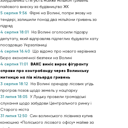
забудовника стягують майже мільйон гривень
пайового внеску за будівництво ЖК
5 серпня 9:56
Фірмі на Волині, попри змову на
тендері, залишили понад два мільйони гривень за
підряд
4 серпня 18:01
На Волині оголосили підозру
депутату, який відправляв підлеглих будувати хату
посадовцю Укрзалізниці
4 серпня 16:40
Що відомо про нового керівника
Бюро економічної безпеки на Волині
4 серпня 11:01
ВАКС виніс вирок фігуранту
справи про контрабанду через Волинську
митницю на пів мільярда гривень
3 серпня 18:12
На Волині орендар лісових угідь
програв позов щодо земель у нацпарку
31 липня 18:05
У Луцьку провели громадські
слухання щодо забудови Центрального ринку і
Старого міста
31 липня 12:50
Син волинського лісівника купив
конюшню «Поліського лісового офісу» майже за