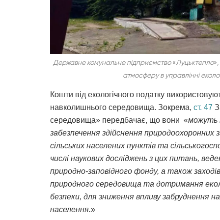
Державне комунальне підприємство
«
Луцьктепло
»
атмосферу в управлінні еколог
Кошти від екологічного податку використовую
навколишнього середовища. Зокрема,
ст. 47
З
середовища» передбачає, що вони «
можуть 
забезпечення здійснення природоохоронних зах
сільських населених пунктів та сільськогоспо
числі наукових досліджень з цих питань, ве
природно-заповідного фонду, а також заході
природного середовища та дотримання еколо
безпеки, для зниження впливу забруднення 
населення.
»