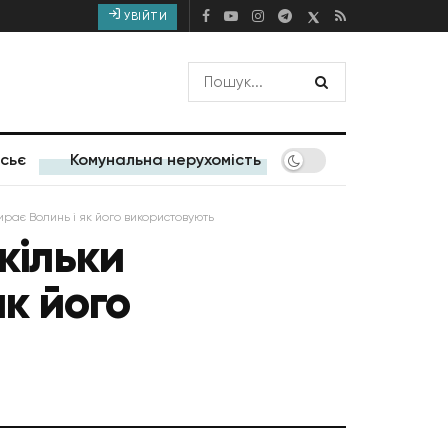
УВІЙТИ
сьє
Комунальна нерухомість
бирає Волинь і як його використовують
кільки
як його