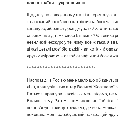
нашої країни – українською.
Щодня у повсякденному житті я переконуюся,
та ласкавий, особливо патріотична його части
кацапуро, зібрався досліджувати? Хто ти так
справжніми дітьми своєї Вітчизни? Є велика рі
невеликий екскурс у те, чому, все ж таки, я вв
цікаві деталі моєї біографії й ви хотіли б одр
других «зірочок» – автобіографічний блок я «за
*******************************************
Насправді, з Росією мене мало що об’єднує, о
лінії, пращурів яких вітер Великої Жовтневої р
Батькові пращури, наскільки мені відомо, не 
Волинському. Разом із тим, як писав Габрієль 
не пов’язує людину з землею, де вона мешкає, 
похована моя прабабуся, мій найкращий друг;