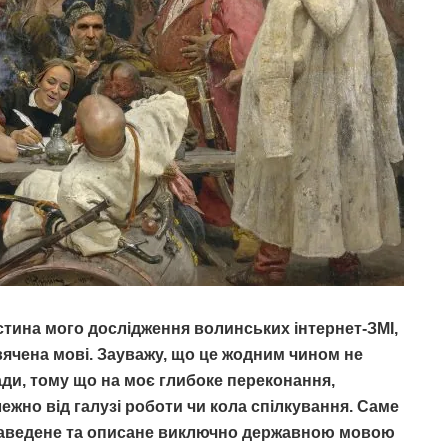
астина мого дослідження волинських інтернет-ЗМІ,
ячена мові. Зауважу, що це жодним чином не
ади, тому що на моє глибоке переконання,
жно від галузі роботи чи кола спілкування. Саме
наведене та описане виключно державною мовою