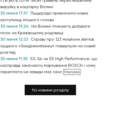
стягують сотні тисяч гривень через незаконну
вирубку в нацпарку Волині
30 липня 17:37
Луцькрада призначила нових
заступниць міського голови
30 липня 15:24
На Волині планують добувати
пісок на Крижівському родовищі
30 липня 12:23
Справу про 123 мільйони збитків
луцького «Західінкомбанку» повернули на новий
розгляд
30 липня 11:35
S3, S4 чи S5 High Performance: що
насправді означають маркування BOSCH і чому
переплата не завжди має сенс
Усі новини розділу