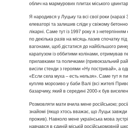
облич на мармурових плитах міського цвинтар
Я народився у Луцьку та всі свої роки (наразі 
елеваторі та залишив сліди у свіжому бетонн
лікарні. Саме тут із 1997 року я з нетерпінням
по декілька разів на місяць лазив спочатку під
вагонами, щоб дістатися до найбільшого ринку
карапузом із оббитими колінами, отримував пе
прилавками та поличками (привокзальний райо
висіли стенди з героями «Ну постривай», а оди
«Если села муха – есть нельзя». Саме тут я 
купляв морозиво у баби Валі (всі жителі Прив
базарчику, який в середині 2000-х був висе
Розмовляти мати вчила мене російською; російс
знайомі (якщо хтось вважає, що Луцьк завжди 
прожив). Навколо мене українська мова зустр
навчався в єдиній міській російськомовній шк