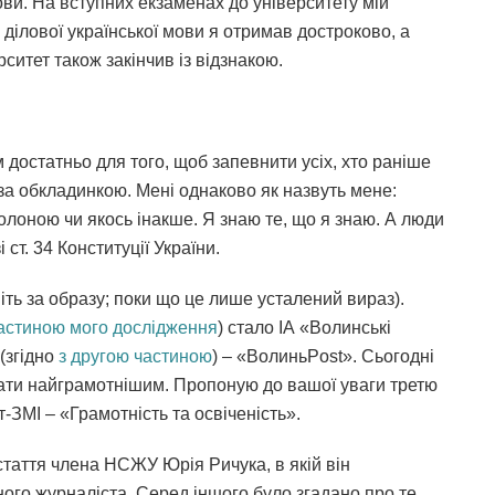
ови. На вступних екзаменах до університету мій
 ділової української мови я отримав достроково, а
ситет також закінчив із відзнакою.
достатньо для того, щоб запевнити усіх, хто раніше
за обкладинкою. Мені однаково як назвуть мене:
олоною чи якось інакше. Я знаю те, що я знаю. А люди
 ст. 34 Конституції України.
ть за образу; поки що це лише усталений вираз).
астиною мого дослідження
) стало ІА «Волинські
(згідно
з другою частиною
) – «ВолиньPost». Сьогодні
чати найграмотнішим. Пропоную до вашої уваги третю
-ЗМІ – «Грамотність та освіченість».
 стаття члена НСЖУ Юрія Ричука, в якій він
ого журналіста. Серед іншого було згадано про те,