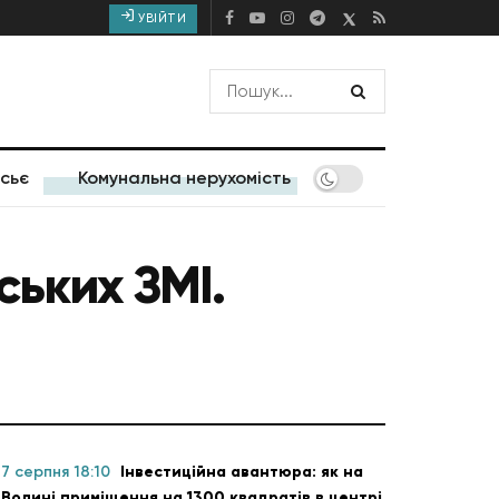
УВІЙТИ
сьє
Комунальна нерухомість
ських ЗМІ.
7 серпня 18:10
Інвестиційна авантюра: як на
Волині приміщення на 1300 квадратів в центрі