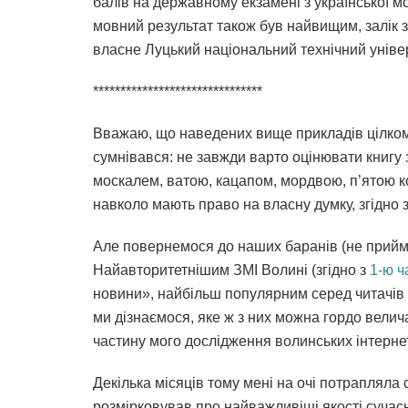
балів на державному екзамені з української м
мовний результат також був найвищим, залік з
власне Луцький національний технічний універ
*******************************
Вважаю, що наведених вище прикладів цілком 
сумнівався: не завжди варто оцінювати книгу 
москалем, ватою, кацапом, мордвою, п’ятою к
навколо мають право на власну думку, згідно зі
Але повернемося до наших баранів (не приймі
Найавторитетнішим ЗМІ Волині (згідно з
1-ю ч
новини», найбільш популярним серед читачів 
ми дізнаємося, яке ж з них можна гордо вели
частину мого дослідження волинських інтернет
Декілька місяців тому мені на очі потрапляла
розмірковував про найважливіші якості сучасн