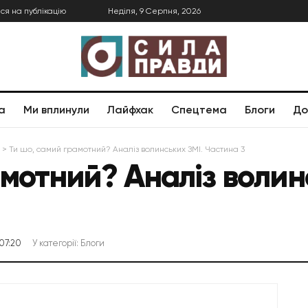
ся на публікацію
Неділя, 9 Серпня, 2026
а
Ми вплинули
Лайфхак
Спецтема
Блоги
До
>
Ти шо, самий грамотний? Аналіз волинських ЗМІ. Частина 3
амотний? Аналіз волин
07:20
У категорії:
Блоги