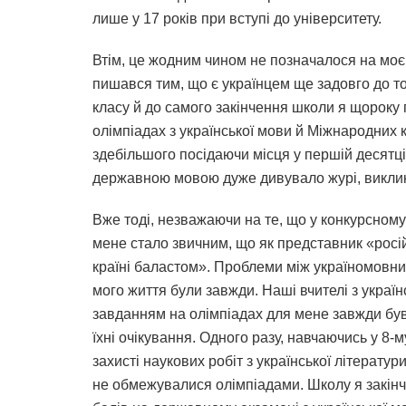
лише у 17 років при вступі до університету.
Втім, це жодним чином не позначалося на моєм
пишався тим, що є українцем ще задовго до то
класу й до самого закінчення школи я щороку 
олімпіадах з української мови й Міжнародних 
здебільшого посідаючи місця у першій десятці
державною мовою дуже дивувало журі, виклика
Вже тоді, незважаючи на те, що у конкурсному
мене стало звичним, що як представник «росі
країні баластом». Проблеми між україномовни
мого життя були завжди. Наші вчителі з україн
завданням на олімпіадах для мене завжди був
їхні очікування. Одного разу, навчаючись у 8-м
захисті наукових робіт з української літератур
не обмежувалися олімпіадами. Школу я закін