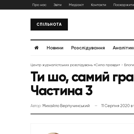
Про нас
Звіти
Медіакіт
Контакти
Поскаржити
СПІЛЬНОТА
Новини
Розслідування
Аналітик
Центр журналістських розслідувань «Сила правди»
>
Блоги
Ти шо, самий гр
Частина 3
Автор:
Михайло Верпучинський
11 Серпня 2020 в 