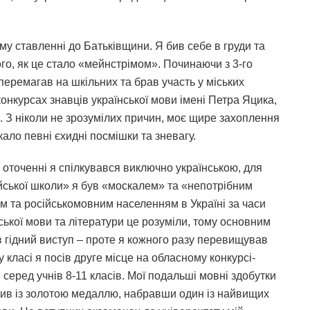
у ставленні до Батьківщини. Я бив себе в груди та
го, як це стало «мейнстрімом». Починаючи з 3-го
перемагав на шкільних та брав участь у міських
конкурсах знавців української мови імені Петра Яцика,
. З ніколи не зрозумілих причин, моє щире захоплення
ло певні єхидні посмішки та зневагу.
 оточенні я спілкувався виключно українською, для
йської школи» я був «москалем» та «непотрібним
м та російськомовним населенням в Україні за часи
ської мови та літератури це розуміли, тому основним
 гідний виступ – проте я кожного разу перевищував
у класі я посів друге місце на обласному конкурсі-
и серед учнів 8-11 класів. Мої подальші мовні здобутки
чив із золотою медаллю, набравши один із найвищих