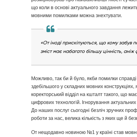
що коли в основі актуального завдання лежить
мовними помилками можна знехтувати.
«От іноді прискіпуються, що кому забув п
зміст має набагато більшу цінність, аніж
Можливо, так би й було, якби помилки справд
здебільшого у складних мовних конструкціях,
коректорський відділ на кшталт такого, що має
цифрових технологій. Ігнорування актуальних 
До наших послуг сьогодні безліч зручних проф
роботи за нас, велика кількість з яких ще й бе
От нещодавно новиною №1 у країні став мовни