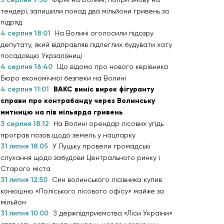
тендері, залишили понад два мільйони гривень за
підряд
4 серпня 18:01
На Волині оголосили підозру
депутату, який відправляв підлеглих будувати хату
посадовцю Укрзалізниці
4 серпня 16:40
Що відомо про нового керівника
Бюро економічної безпеки на Волині
4 серпня 11:01
ВАКС виніс вирок фігуранту
справи про контрабанду через Волинську
митницю на пів мільярда гривень
3 серпня 18:12
На Волині орендар лісових угідь
програв позов щодо земель у нацпарку
31 липня 18:05
У Луцьку провели громадські
слухання щодо забудови Центрального ринку і
Старого міста
31 липня 12:50
Син волинського лісівника купив
конюшню «Поліського лісового офісу» майже за
мільйон
31 липня 10:00
З держпідприємства «Ліси України»