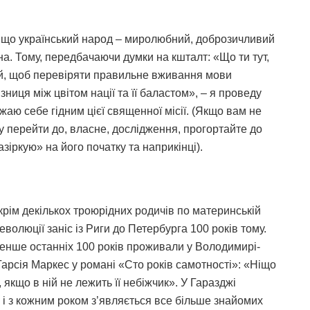
 що український народ – миролюбний, доброзичливий
на. Тому, передбачаючи думки на кшталт: «Що ти тут,
ий, щоб перевіряти правильне вживання мови
зниця між цвітом нації та її баластом», – я проведу
ажаю себе гідним цієї священної місії. (Якщо вам не
азу перейти до, власне, дослідження, прогортайте до
зіркую» на його початку та наприкінці).
крім декількох троюрідних родичів по материнській
еволюції заніс із Риги до Петербурга 100 років тому.
менше останніх 100 років проживали у Володимирі-
Гарсія Маркес у романі «Сто років самотності»: «Ніщо
якщо в ній не лежить її небіжчик». У Гаразджі
 і з кожним роком з’являється все більше знайомих