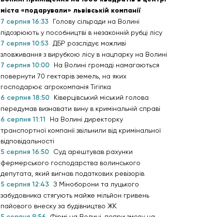
міста «подарували» львівській компанії
7 серпня 16:33
Голову сільради на Волині
підозрюють у пособництві в незаконній рубці лісу
7 серпня 10:53
ДБР розслідує можливі
зловживання з вирубкою лісу в нацпарку на Волині
7 серпня 10:00
На Волині громаді намагаються
повернути 70 гектарів земель, на яких
господарює агрокомпанія Тігіпка
6 серпня 18:50
Ківерцівський міський голова
передумав визнавати вину в кримінальній справі
6 серпня 11:11
На Волині директорку
транспортної компанії звільнили від кримінальної
відповідальності
5 серпня 16:50
Суд арештував рахунки
фермерського господарства волинського
депутата, який вигнав податкових ревізорів
5 серпня 12:43
З Міноборони та луцького
забудовника стягують майже мільйон гривень
пайового внеску за будівництво ЖК
5 серпня 9:56
Фірмі на Волині, попри змову на