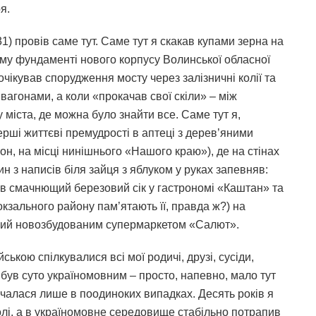
я.
31) провів саме тут. Саме тут я скакав купами зерна на
ому фундаменті нового корпусу Волинської обласної
 очікував спорудження мосту через залізничні колії та
 вагонами, а коли «прокачав свої скіли» – між
 міста, де можна було знайти все. Саме тут я,
рші життєві премудрості в аптеці з дерев’яними
н, на місці нинішнього «Нашого краю»), де на стінах
н з написів біля зайця з яблуком у руках запевняв:
пив смачнющий березовий сік у гастрономі «Каштан» та
окзального району пам’ятають її, правда ж?) на
лений новозбудованим супермаркетом «Салют».
ькою спілкувалися всі мої родичі, друзі, сусіди,
був суто україномовним – просто, напевно, мало тут
ічалася лише в поодиноких випадках. Десять років я
олі, а в україномовне середовище стабільно потрапив