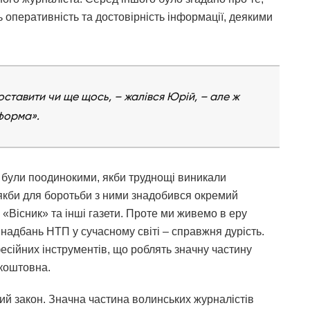
 оперативність та достовірність інформації, деякими
оставити чи ще щось, – жалівся Юрій, – але ж
 форма».
і були поодинокими, якби труднощі виникали
 якби для боротьби з ними знадобився окремий
 «Вісник» та інші газети. Проте ми живемо в еру
надбань НТП у сучасному світі – справжня дурість.
есійних інструментів, що роблять значну частину
зкоштовна.
й закон. Значна частина волинських журналістів