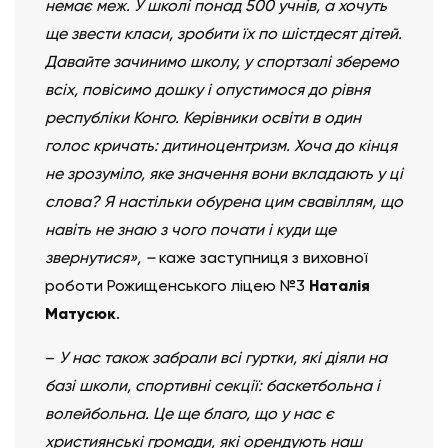
немає меж. У школі понад 500 учнів, а хочуть
ще звести класи, зробити їх по шістдесят дітей.
Давайте зачинимо школу, у спортзалі зберемо
всіх, повісимо дошку і опустимося до рівня
республіки Конго. Керівники освіти в один
голос кричать: дитиноцентризм. Хоча до кінця
не зрозуміло, яке значення вони вкладають у ці
слова? Я настільки обурена цим свавіллям, що
навіть не знаю з чого почати і куди ще
звернутися», –
каже заступниця з виховної
роботи Рожищенського ліцею №3
Наталія
Матусюк
.
–
У нас також забрали всі гуртки, які діяли на
базі школи, спортивні секції: баскетбольна і
волейбольна. Це ще благо, що у нас є
християнські громади, які орендують наш