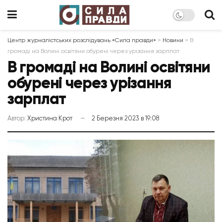
Центр журналістських розслідувань «Сила правди»
>
Новини
>
В
громаді на Волині освітяни обурені через урізання зарплат
В громаді на Волині освітяни
обурені через урізання
зарплат
Автор:
Христина Крот
2 Березня 2023 в 19:08