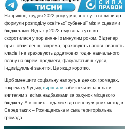
Наприкінці грудня 2022 року уряд вніс суттєві зміни до
формули розподілу освітньої субвенції між місцевими
бюджетами. Відтак у 2023-ому вона суттєво
скоротилася у порівнянні з минулим роком. Відтепер
при її обчисленні, зокрема, враховують наповнюваність
класів і не враховують додаткових годин навчального
плану на окремі предмети, факультативні курси,
індивідуальні заняття. Це якщо коротко.
Щоб зменшити соціальну напругу, в деяких громадах,
зокрема у Луцьку,
вирішили
забезпечити зарплати
вчителям зі всіма надбавками за рахунок місцевого
бюджету. А в інших – вдалися до непопулярних методів.
Серед таких
–
Рожищенська міська територіальна
громада.