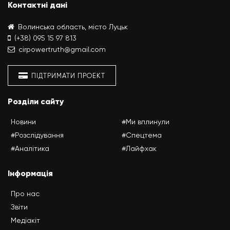
Контактні дані
Волинська область, місто Луцьк
(+38) 095 15 97 813
cirpowertruth@gmail.com
ПІДТРИМАТИ ПРОЕКТ
Розділи сайту
Новини
#Ми вплинули
#Розслідування
#Спецтема
#Аналітика
#Лайфхак
Інформація
Про нас
Звіти
Медіакіт