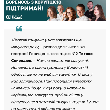
«Взагалі конфлікт у нас зав’язався ще
минулого року, –
розповідає
вчителька
географії Рожищенського ліцею №2
Тетяна
Свиридюк
. –
Нам не виплатили відпускні.
Напевно, це єдина громада у Волинській
області, де ми не відбули відпустку. 17 днів у
нас залишилося. Нам пообіцяли виплатити
компенсацію до кінця року, а натомість
керівництво зажадало, щоб ми пішли у
відпустку ще в останній тиждень грудня. І у нас
на цьому ґрунті вийшов конфлікт з