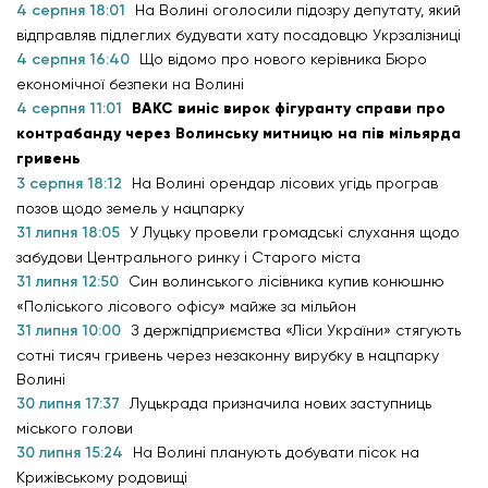
4 серпня 18:01
На Волині оголосили підозру депутату, який
відправляв підлеглих будувати хату посадовцю Укрзалізниці
4 серпня 16:40
Що відомо про нового керівника Бюро
економічної безпеки на Волині
4 серпня 11:01
ВАКС виніс вирок фігуранту справи про
контрабанду через Волинську митницю на пів мільярда
гривень
3 серпня 18:12
На Волині орендар лісових угідь програв
позов щодо земель у нацпарку
31 липня 18:05
У Луцьку провели громадські слухання щодо
забудови Центрального ринку і Старого міста
31 липня 12:50
Син волинського лісівника купив конюшню
«Поліського лісового офісу» майже за мільйон
31 липня 10:00
З держпідприємства «Ліси України» стягують
сотні тисяч гривень через незаконну вирубку в нацпарку
Волині
30 липня 17:37
Луцькрада призначила нових заступниць
міського голови
30 липня 15:24
На Волині планують добувати пісок на
Крижівському родовищі