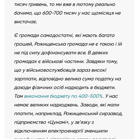
тисяч гривень, то ми вже в лютому реально
бачимо, що 600-700 тисяч у нас щомісяця не
вистачає
.
Є громади самодостатні, які мають багато
грошей, Рожищенська громада не є такою і їй
не під силу дофінансувати все. В деяких
громадах є військові частини. Завдяки тому,
що у військовослужбовців зараз високі
зарплати, відповідно велика сума податку на
доходи фізичних осіб надходить в бюджети.
Там
виконання бюджету по 400-500%
. У нас
немає великих надходжень. Заводи, які мали
платити, наприклад, Рожищенський сирзавод,
підприємство «Цунамі», у зв’язку з
відключенням електроенергії зменшили