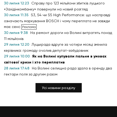
30 липня 12:23
Справу про 123 мільйони збитків луцького
«Західінкомбанку» повернули на новий розгляд
30 липня 11:35
S3, S4 чи S5 High Performance: що насправді
означають маркування BOSCH і чому переплата не завжди
має сенс
30 липня 9:38
На ремонт дороги на Волині витратять понад
11 мільйонів
29 липня 12:20
Луцькрада вдруге за чотири місяці змінила
керівника: громаду очолив депутат-забудовник
29 липня 10:00
Як на Волині купували пальне в умовах
світової кризи і хто переплатив
28 липня 17:48
На Волині селищна рада здала в оренду два
гектари поля за другим разом
Усі новини розділу