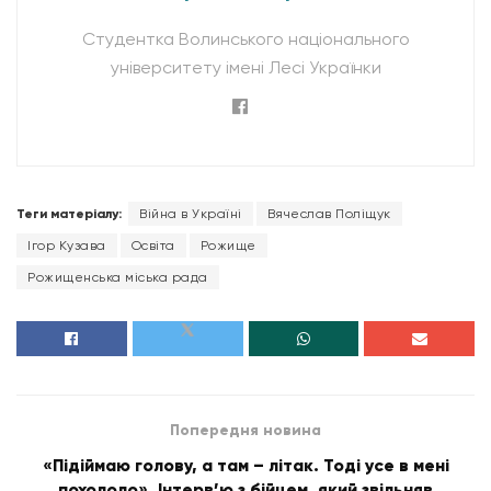
Студентка Волинського національного
університету імені Лесі Українки
Теги матеріалу:
Війна в Україні
Вячеслав Поліщук
Ігор Кузава
Освіта
Рожище
Рожищенська міська рада
Попередня новина
«Підіймаю голову, а там – літак. Тоді усе в мені
похололо». Інтерв’ю з бійцем, який звільняв