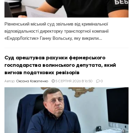
Рівненський міський суд звільнив від кримінальної
відповідальності директорку транспортної компанії
«ЕндорЛогістик» Ганну Вольську, яку викрили...
Суд арештував рахунки фермерського
господарства волинського депутата, який
вигнав податкових ревізорів
Автор:
Оксана Коваленко
5 СЕРПНЯ 2026 В 16:50
0