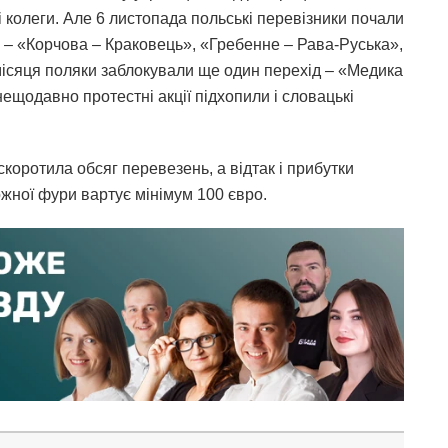
кі колеги. Але 6 листопада польські перевізники почали
і – «Корчова – Краковець», «Гребенне – Рава-Руська»,
 місяця поляки заблокували ще один перехід – «Медика
 нещодавно протестні акції підхопили і словацькі
скоротила обсяг перевезень, а відтак і прибутки
жної фури вартує мінімум 100 євро.