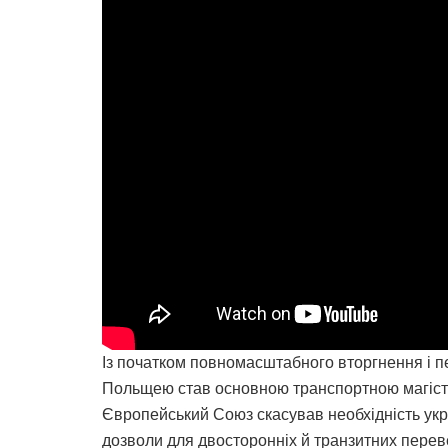
Із початком повномасштабного вторгнення і пе
Польщею став основною транспортною магістр
Європейський Союз скасував необхідність укр
дозволи для двосторонніх й транзитних переве