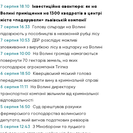
7 серпня 18:10
Інвестиційна авантюра: як на
Волині приміщення на 1300 квадратів в центрі
міста «подарували» львівській компанії
7 серпня 16:33
Голову сільради на Волині
підозрюють у пособництві в незаконній рубці лісу
7 серпня 10:53
ДБР розслідує можливі
зловживання з вирубкою лісу в нацпарку на Волині
7 серпня 10:00
На Волині громаді намагаються
повернути 70 гектарів земель, на яких
господарює агрокомпанія Тігіпка
6 серпня 18:50
Ківерцівський міський голова
передумав визнавати вину в кримінальній справі
6 серпня 11:11
На Волині директорку
транспортної компанії звільнили від кримінальної
відповідальності
5 серпня 16:50
Суд арештував рахунки
фермерського господарства волинського
депутата, який вигнав податкових ревізорів
5 серпня 12:43
З Міноборони та луцького