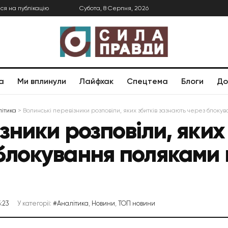
ся на публікацію
Субота, 8 Серпня, 2026
а
Ми вплинули
Лайфхак
Спецтема
Блоги
До
ітика
>
Волинські перевізники розповіли, яких збитків зазнають через блок
зники розповіли, яких
блокування поляками
:23
У категорії:
#Аналітика
,
Новини
,
ТОП новини