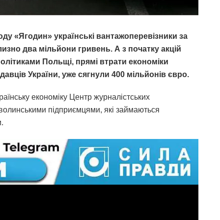
ду «Ягодин» українські вантажоперевізники за
зно два мільйони гривень. А з початку акцій
олітиками Польщі, прямі втрати економіки
давців України, уже сягнули 400 мільйонів євро.
країнську економіку Центр журналістських
 волинськими підприємцями, які займаються
.