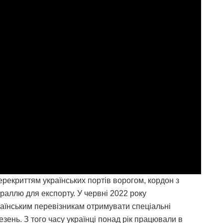
рекриттям українських портів ворогом, кордон з
аллю для експорту. У червні 2022 року
аїнським перевізникам отримувати спеціальні
зень. З того часу українці понад рік працювали в