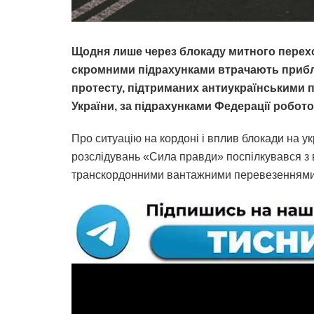
Щодня лише через блокаду митного перехо
скромними підрахунками втрачають прибли
протесту, підтриманих антиукраїнськими п
України, за підрахунками Федерації робото
Про ситуацію на кордоні і вплив блокади на у
розслідувань «Сила правди» поспілкувався з
транскордонними вантажними перевезеннями