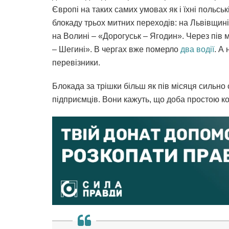
Європі на таких самих умовах як і їхні польсь
блокаду трьох митних переходів: на Львівщин
на Волині – «Дорогуськ – Ягодин». Через пів
– Шегині». В чергах вже померло
два водії
. А
перевізники.
Блокада за трішки більш як пів місяця сильно 
підприємців. Вони кажуть, що доба простою ко