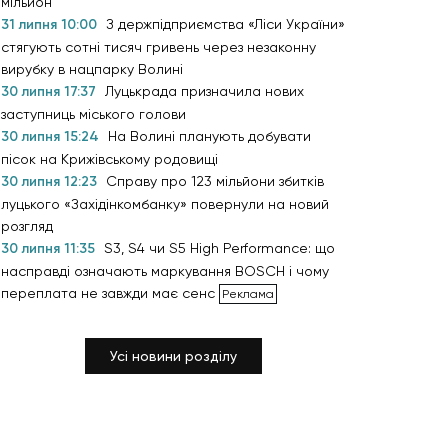
мільйон
31 липня 10:00
З держпідприємства «Ліси України»
стягують сотні тисяч гривень через незаконну
вирубку в нацпарку Волині
30 липня 17:37
Луцькрада призначила нових
заступниць міського голови
30 липня 15:24
На Волині планують добувати
пісок на Крижівському родовищі
30 липня 12:23
Справу про 123 мільйони збитків
луцького «Західінкомбанку» повернули на новий
розгляд
30 липня 11:35
S3, S4 чи S5 High Performance: що
насправді означають маркування BOSCH і чому
переплата не завжди має сенс
Усі новини розділу