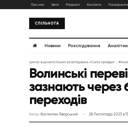
Про нас
Звіти
Медіакіт
Контакти
Поскаржити
СПІЛЬНОТА
Новини
Розслідування
Аналітик
Центр журналістських розслідувань «Сила правди»
>
#Анал
Волинські переві
зазнають через 
переходів
Автор:
Костянтин Яворський
28 Листопада 2023 в 15