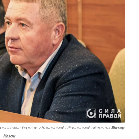
евізників України у Волинській і Рівненській областях
Віктор
Козак