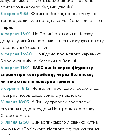
забудовника стягують майже мільйон гривень
пайового внеску за будівництво ЖК
5 серпня 9:56
Фірмі на Волині, попри змову на
тендері, залишили понад два мільйони гривень за
підряд
4 серпня 18:01
На Волині оголосили підозру
депутату, який відправляв підлеглих будувати хату
посадовцю Укрзалізниці
4 серпня 16:40
Що відомо про нового керівника
Бюро економічної безпеки на Волині
4 серпня 11:01
ВАКС виніс вирок фігуранту
справи про контрабанду через Волинську
митницю на пів мільярда гривень
3 серпня 18:12
На Волині орендар лісових угідь
програв позов щодо земель у нацпарку
31 липня 18:05
У Луцьку провели громадські
слухання щодо забудови Центрального ринку і
Старого міста
31 липня 12:50
Син волинського лісівника купив
конюшню «Поліського лісового офісу» майже за