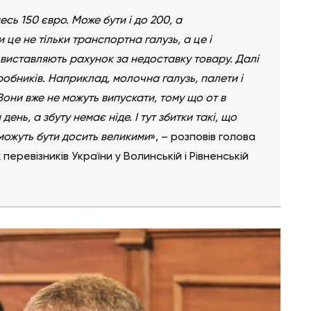
сь 150 євро. Може бути і до 200, а
и це не тільки транспортна галузь, а це і
 виставляють рахунок за недоставку товару. Далі
иробників. Наприклад, молочна галузь, палети і
 Вони вже не можуть випускати, тому що от в
ень, а збуту немає ніде. І тут збитки такі, що
можуть бути досить великими
», – розповів голова
перевізників України у Волинській і Рівненській