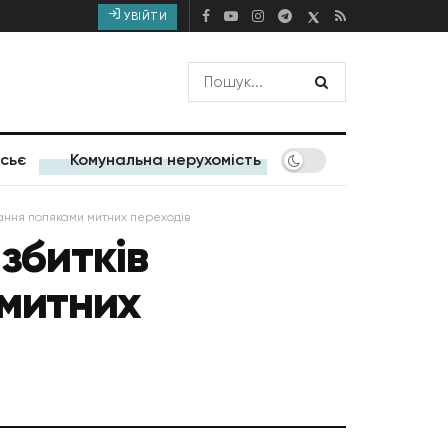
УВІЙТИ
сьє
Комунальна нерухомість
ування поляками митних переходів
 збитків
 митних